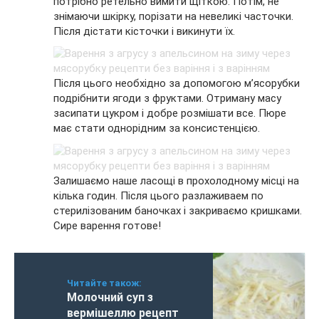
потрібно ретельно вимити щіткою. Потім, не
знімаючи шкірку, порізати на невеликі часточки.
Після дістати кісточки і викинути їх.
Після цього необхідно за допомогою м’ясорубки
подрібнити ягоди з фруктами. Отриману масу
засипати цукром і добре розмішати все. Пюре
має стати однорідним за консистенцією.
Залишаємо наше ласощі в прохолодному місці на
кілька годин. Після цього разлаживаем по
стерилізованим баночках і закриваємо кришками.
Сире варення готове!
Читайте також:
Молочний суп з
вермішеллю рецепт