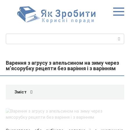
Перейти
до
вмісту
Пошук:
Варення з агрусу з апельсином на зиму через
м’ясорубку рецепти без варіння і з варінням
Зміст