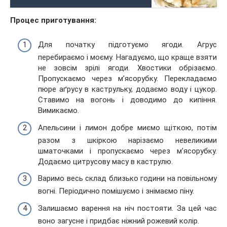
Процес приготування:
Для початку підготуємо ягоди. Агрус
перебираємо і моєму. Нагадуємо, що краще взяти
не зовсім зрілі ягоди. Хвостики обрізаємо.
Пропускаємо через м’ясорубку. Перекладаємо
пюре аґрусу в каструльку, додаємо воду і цукор.
Ставимо на вогонь і доводимо до кипіння.
Вимикаємо.
Апельсини і лимон добре миємо щіткою, потім
разом з шкіркою нарізаємо невеликими
шматочками і пропускаємо через м’ясорубку.
Додаємо цитрусову масу в каструлю.
Варимо весь склад близько години на повільному
вогні. Періодично помішуємо і знімаємо піну.
Залишаємо варення на ніч постояти. За цей час
воно загусне і придбає ніжний рожевий колір.