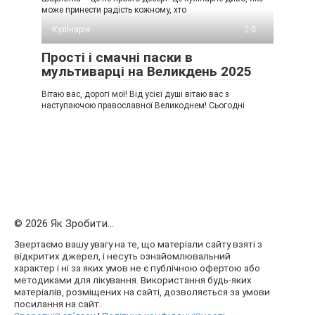
може принести радість кожному, хто
Кулінарія
0
Прості і смачні паски в
мультиварці на Великдень 2025
Вітаю вас, дорогі мої! Від усієї душі вітаю вас з
наступаючою православної Великоднем! Сьогодні
© 2026 Як Зробити...
Звертаємо вашу увагу на те, що матеріали сайту взяті з
відкритих джерел, і несуть ознайомлювальний
характер і ні за яких умов не є публічною офертою або
методиками для лікування. Використання будь-яких
матеріалів, розміщених на сайті, дозволяється за умови
посилання на сайт.