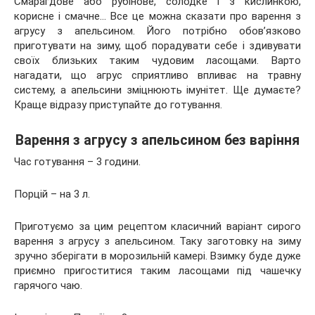
Смарагдове або рубінове, солодке і з кислинкою,
корисне і смачне… Все це можна сказати про варення з
агрусу з апельсином. Його потрібно обов’язково
приготувати на зиму, щоб порадувати себе і здивувати
своїх близьких таким чудовим ласощами. Варто
нагадати, що агрус
сприятливо впливає на травну
систему, а апельсини зміцнюють імунітет. Ще думаєте?
Краще відразу приступайте до готування.
Варення з агрусу з апельсином без варіння
Час готування – 3 години.
Порцій – на 3 л.
Приготуємо за цим рецептом класичний варіант сирого
варення з агрусу з апельсином. Таку заготовку на зиму
зручно зберігати в морозильній камері. Взимку буде дуже
приємно пригоститися таким ласощами під чашечку
гарячого чаю.