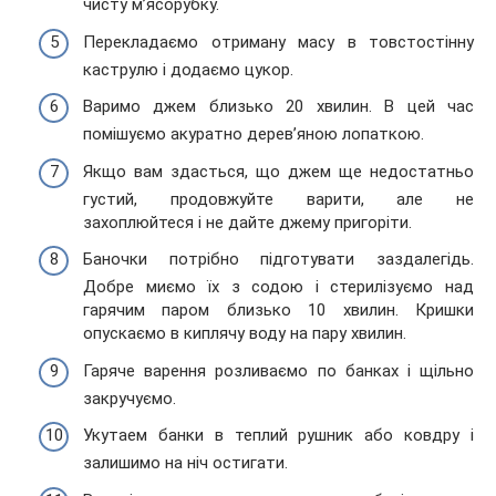
чисту м’ясорубку.
Перекладаємо отриману масу в товстостінну
каструлю і додаємо цукор.
Варимо джем близько 20 хвилин. В цей час
помішуємо акуратно дерев’яною лопаткою.
Якщо вам здасться, що джем ще недостатньо
густий, продовжуйте варити, але не
захоплюйтеся і не дайте джему пригоріти.
Баночки потрібно підготувати заздалегідь.
Добре миємо їх з содою і стерилізуємо над
гарячим паром близько 10 хвилин. Кришки
опускаємо в киплячу воду на пару хвилин.
Гаряче варення розливаємо по банках і щільно
закручуємо.
Укутаем банки в теплий рушник або ковдру і
залишимо на ніч остигати.