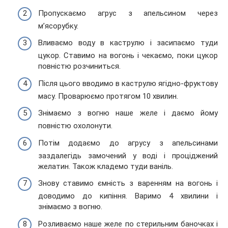
Пропускаємо агрус з апельсином через
м’ясорубку.
Вливаємо воду в каструлю і засипаємо туди
цукор. Ставимо на вогонь і чекаємо, поки цукор
повністю розчиниться.
Після цього вводимо в каструлю ягідно-фруктову
масу. Проварюємо протягом 10 хвилин.
Знімаємо з вогню наше желе і даємо йому
повністю охолонути.
Потім додаємо до агрусу з апельсинами
заздалегідь замочений у воді і проціджений
желатин. Також кладемо туди ваніль.
Знову ставимо ємність з варенням на вогонь і
доводимо до кипіння. Варимо 4 хвилини і
знімаємо з вогню.
Розливаємо наше желе по стерильним баночках і