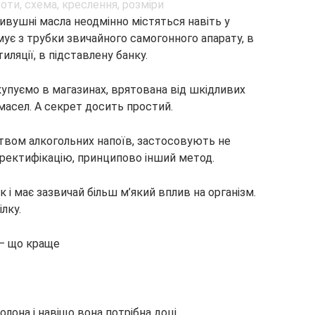
ивушні масла неодмінно містяться навіть у
мує з трубки звичайного самогонного апарату, в
ляції, в підставлену банку.
 купуємо в магазинах, врятована від шкідливих
масел. А секрет досить простий.
твом алкогольних напоїв, застосовують не
 ректифікацію, принципово інший метод.
 і має зазвичай більш м’який вплив на організм.
лку.
 — що краще
лона і навіщо вона потрібна доці