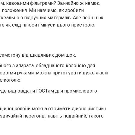
ям, кавовими фільтрами? Звичайно ж немає,
го положення. Ми навчимо, як зробити
квально з підручних матеріалів. Але перш ніж
те як слід плюси і мінуси цього пристрою.
самогону від шкідливих домішок.
ного з апарата, обладнаного колоною для
 своїми руками, можна приготувати дуже якісні
 алкоголю.
уде відповідати ГОСТам для промислового
ційної колони можна отримати дійсно чистий і
звичайній перегонці, навіть подвійний, такого