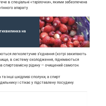
ече в спеціальні «тарілочки», якими забезпечена
інного апарату.
ятихвилинка на
аються легколетучие з’єднання (котрі закипають
 вище, в систему охолодження, піднімаються
а спиртовмісну рідину — очищений самогон.
а інші шкідливі сполуки, а спирт
льнику і стікає у підставлену посудину.