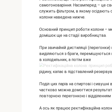
самогоноваріння. Насамперед – це св
служить фільтром, в якому осідають 
колони наведена нижче.
Основний принцип роботи колони – ме
домішок ще на стадії виробництва.
При звичайній дистиляції (перегонки) в
виділяються з браги, перемішуються м
в холодильник, а потім вже
рідину, капає в підставлений резервуа
Поділ цих парів на спиртові і сивушн
частково можна домогтися результат
повторною перегонкою і відділенням «
А ось як працює ректифікаційна колона