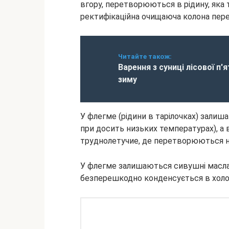
вгору, перетворюються в рідину, яка т
ректифікаційна очищаюча колона перег
Читайте також:
Варення з суниці лісової п'
зиму
У флегме (рідини в тарілочках) залиш
при досить низьких температурах), а
труднолетучие, де перетворюються н
У флегме залишаються сивушні масла т
безперешкодно конденсується в холоди