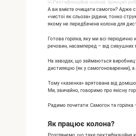
А ви вмієте очищати самогон? Адже с
«чистої як сльоза» рідини, тонко стру
якому не передбачена колона для дисти
Готова горілка, яку ми всі періодично
речовин, насамперед – від сивушних 
На заводах, що займаються виробниц
дистиляцію (як у самогоноварении), а
Тому «казенка» врятована від домішок
Ми, звичайно, говоримо про якісну горі
Радимо почитати: Самогон та горілка
Як працює колона?
Розглянемо, що таке ректифікаційна ко