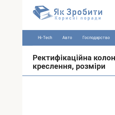
Перейти
до
вмісту
Hi-Tech
Авто
Господарство
Ректифікаційна колон
креслення, розміри