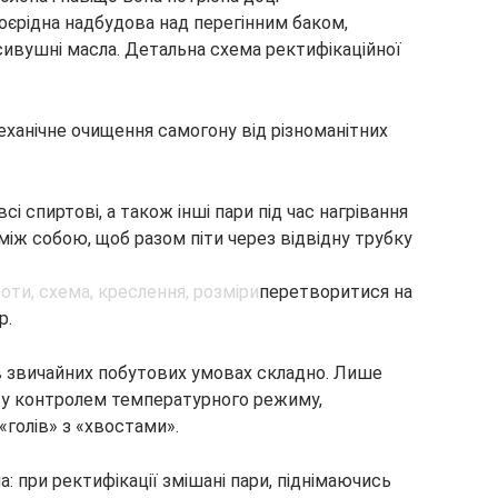
оєрідна надбудова над перегінним баком,
сивушні масла. Детальна схема ректифікаційної
ханічне очищення самогону від різноманітних
сі спиртові, а також інші пари під час нагрівання
іж собою, щоб разом піти через відвідну трубку
перетворитися на
р.
і в звичайних побутових умовах складно. Лише
у контролем температурного режиму,
голів» з «хвостами».
: при ректифікації змішані пари, піднімаючись