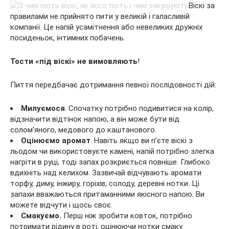
Віскі за
правилами не прийнято пити у великій і галасливій
компанії. Це напій усамітнення або невеликих дружніх
посиденьок, інтимних побачень.
Тости «під віскі» не вимовляють
!
Пиття передбачає дотримання певної послідовності дій:
Милуємося
. Спочатку потрібно подивитися на колір,
відзначити відтінок напою, а він може бути від
солом’яного, медового до каштанового.
Оцінюємо аромат
. Навіть якщо ви п’єте віскі з
льодом чи використовуєте камені, напій потрібно злегка
нагріти в руці, тоді запах розкриється повніше. Глибоко
вдихніть над келихом. Зазвичай відчувають аромати
торфу, диму, інжиру, горіхів, солоду, деревні нотки. Ці
запахи вважаються притаманними якісного напою. Ви
можете відчути і щось своє.
Смакуємо.
Перш ніж зробити ковток, потрібно
потримати рідину в роті, оцінюючи нотки смаку.