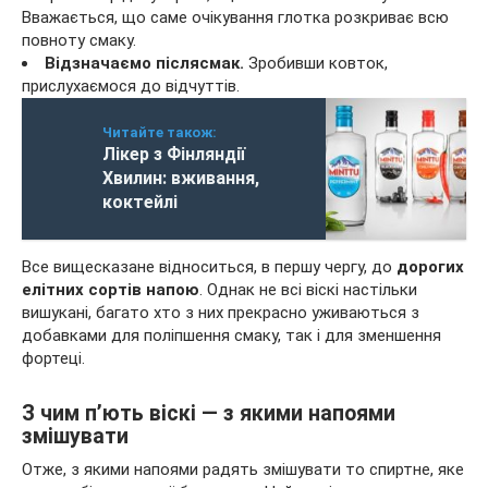
Вважається, що саме очікування глотка розкриває всю
повноту смаку.
Відзначаємо післясмак.
Зробивши ковток,
прислухаємося до відчуттів.
Читайте також:
Лікер з Фінляндії
Хвилин: вживання,
коктейлі
Все вищесказане відноситься, в першу чергу, до
дорогих
елітних сортів напою
. Однак не всі віскі настільки
вишукані, багато хто з них прекрасно уживаються з
добавками для поліпшення смаку, так і для зменшення
фортеці.
З чим п’ють віскі — з якими напоями
змішувати
Отже, з якими напоями радять змішувати то спиртне, яке