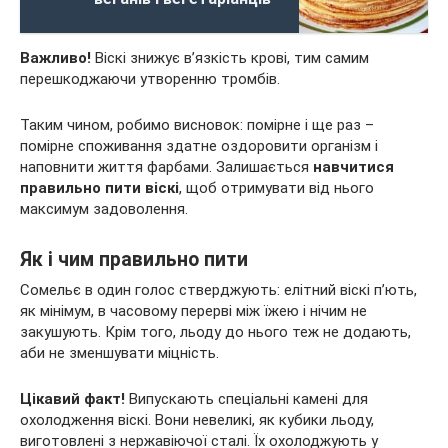
Важливо!
Віскі знижує в’язкість крові, тим самим
перешкоджаючи утворенню тромбів.
Таким чином, робимо висновок: помірне і ще раз –
помірне споживання здатне оздоровити організм і
наповнити життя фарбами. Залишається
навчитися
правильно пити віскі
, щоб отримувати від нього
максимум задоволення.
Як і чим правильно пити
Сомельє в один голос стверджують: елітний віскі п’ють,
як мінімум, в часовому перерві між їжею і нічим не
закушують. Крім того, льоду до нього теж не додають,
аби не зменшувати міцність.
Цікавий факт!
Випускають спеціальні камені для
охолодження віскі. Вони невеликі, як кубики льоду,
виготовлені з нержавіючої сталі. Їх охолоджують у