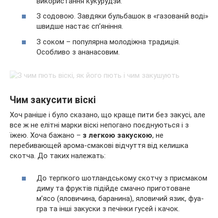
використання кукурудзи.
З содовою. Завдяки бульбашок в «газованій воді»
швидше настає сп’яніння.
З соком – популярна молодіжна традиція.
Особливо з ананасовим.
Чим закусити віскі
Хоч раніше і було сказано, що краще пити без закусі, але
все ж не елітні марки віскі непогано поєднуються і з
їжею. Хоча бажано –
з легкою закускою
, не
перебивающей арома-смакові відчуття від келишка
скотча. До таких належать:
До терпкого шотландському скотчу з присмаком
диму та фруктів підійде смачно приготоване
м’ясо (яловичина, баранина), яловичий язик, фуа-
гра та інші закуски з печінки гусей і качок.