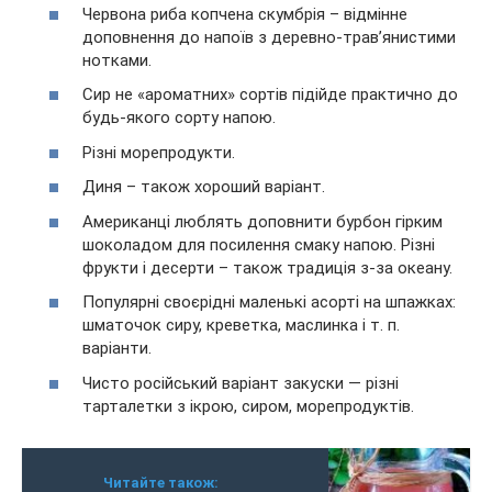
Червона риба копчена скумбрія – відмінне
доповнення до напоїв з деревно-трав’янистими
нотками.
Сир не «ароматних» сортів підійде практично до
будь-якого сорту напою.
Різні морепродукти.
Диня – також хороший варіант.
Американці люблять доповнити бурбон гірким
шоколадом для посилення смаку напою. Різні
фрукти і десерти – також традиція з-за океану.
Популярні своєрідні маленькі асорті на шпажках:
шматочок сиру, креветка, маслинка і т. п.
варіанти.
Чисто російський варіант закуски — різні
тарталетки з ікрою, сиром, морепродуктів.
Читайте також: