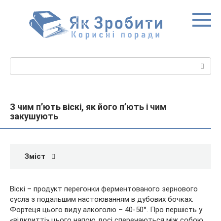
Перейти
до
вмісту
Пошук:
З чим п’ють віскі, як його п’ють і чим
закушують
Зміст
Віскі – продукт перегонки ферментованого зернового
сусла з подальшим настоюванням в дубових бочках.
Фортеця цього виду алкоголю – 40-50°. Про першість у
«відкритті» цього напою досі сперечаються між собою