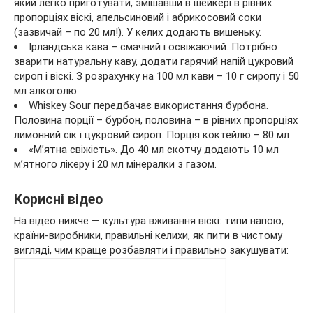
який легко приготувати, змішавши в шейкері в рівних
пропорціях віскі, апельсиновий і абрикосовий соки
(зазвичай – по 20 мл!). У келих додають вишеньку.
Ірландська кава – смачний і освіжаючий. Потрібно
зварити натуральну каву, додати гарячий напій цукровий
сироп і віскі. З розрахунку на 100 мл кави – 10 г сиропу і 50
мл алкоголю.
Whiskey Sour передбачає використання бурбона.
Половина порції – бурбон, половина – в рівних пропорціях
лимонний сік і цукровий сироп. Порція коктейлю – 80 мл
«М’ятна свіжість». До 40 мл скотчу додають 10 мл
м’ятного лікеру і 20 мл мінералки з газом.
Корисні відео
На відео нижче — культура вживання віскі: типи напою,
країни-виробники, правильні келихи, як пити в чистому
вигляді, чим краще розбавляти і правильно закушувати: