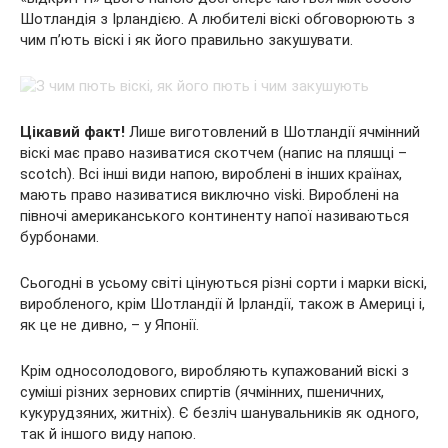
Шотландія з Ірландією. А любителі віскі обговорюють з
чим п’ють
віскі і як його правильно закушувати.
Цікавий факт!
Лише виготовлений в Шотландії ячмінний
віскі має право називатися скотчем (напис на пляшці –
scotch). Всі інші види напою, вироблені в інших країнах,
мають право називатися виключно viski. Вироблені на
півночі американського континенту напої називаються
бурбонами.
Сьогодні в усьому світі цінуються різні сорти і марки віскі,
виробленого, крім Шотландії й Ірландії, також в Америці і,
як це не дивно, – у Японії.
Крім односолодового, виробляють купажований віскі з
суміші різних зернових спиртів (ячмінних, пшеничних,
кукурудзяних, житніх). Є безліч шанувальників як одного,
так й іншого виду напою.