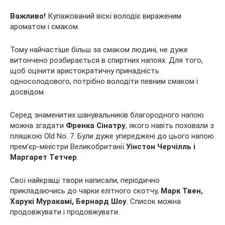
Важливо!
Купажований віскі володіє вираженим
ароматом і смаком.
Тому найчастіше більш за смаком людині, не дуже
витончено розбирається в спиртних напоях. Для того,
щоб оцінити аристократичну принадність
односолодового, потрібно володіти певним смаком і
досвідом.
Серед знаменитих шанувальників благородного напою
можна згадати
Френка Сінатру
, якого навіть поховали з
пляшкою Old No. 7. Були дуже упереджені до цього напою
прем’єр-міністри Великобританії
Уінстон Черчілль і
Маргарет Тетчер
.
Свої найкращі твори написали, періодично
прикладаючись до чарки елітного скотчу,
Марк Твен,
Харукі Муракамі, Бернард Шоу
. Список можна
продовжувати і продовжувати.