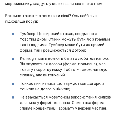
морозильнику, кладуть у келих і заливають скотчем.
Важливо також – з чого пити віскі? Ось найбільш
підходяща посуд:
Тумблер. Це широкий стакан, неодмінно з
товстим дном. Стінки можуть бути як з гранями,
так і гладкими. Тумблер може бути як прямий
форми, так і розширюється догори;
Келих glencairn воліють багато любителі напою.
Він звужується догори (форма тюльпана), має
товсту і коротку ніжку. Тобто – також нагадує
склянку, але витончений;
Тонкостінні келихи, що звужуються догори, з
тонкою не довгою ніжкою;
Не вважається моветоном використання келихів
для вина у формі тюльпана. Саме така форма
сприяє концентрації аромату у верхній частині.