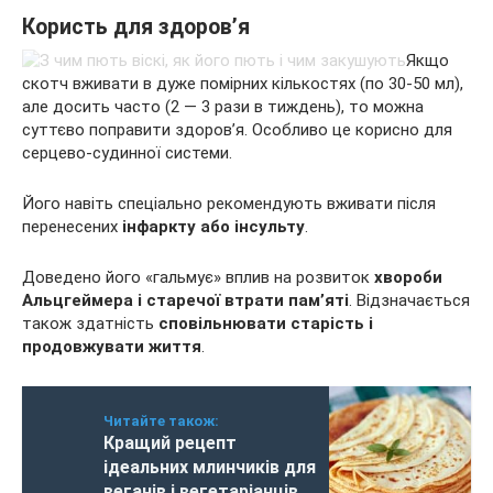
Користь для здоров’я
Якщо
скотч вживати в дуже помірних кількостях (по 30-50 мл),
але досить часто (2 — 3 рази в тиждень), то можна
суттєво поправити здоров’я. Особливо це корисно для
серцево-судинної системи.
Його навіть спеціально рекомендують вживати після
перенесених
інфаркту або інсульту
.
Доведено його «гальмує» вплив на розвиток
хвороби
Альцгеймера і старечої втрати пам’яті
. Відзначається
також здатність
сповільнювати старість і
продовжувати життя
.
Читайте також:
Кращий рецепт
ідеальних млинчиків для
веганів і вегетаріанців