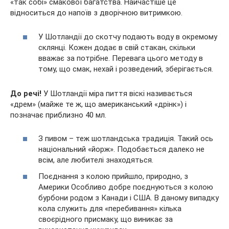
«так собі» смакової багатства. Найчастіше це
відноситься до напоїв з дворічною витримкою.
У Шотландії до скотчу подають воду в окремому
склянці. Кожен додає в свій стакан, скільки
вважає за потрібне. Перевага цього методу в
тому, що смак, нехай і розведений, зберігається.
До речі!
У Шотландії міра пиття віскі називається
«дрем» (майже те ж, що американський «дрінк») і
позначає приблизно 40 мл.
З пивом – теж шотландська традиція. Такий ось
національний «йорж». Подобається далеко не
всім, але любителі знаходяться.
Поєднання з колою прийшло, природно, з
Америки Особливо добре поєднуються з колою
бурбони родом з Канади і США. В даному випадку
кола служить для «перебивання» кілька
своєрідного присмаку, що виникає за