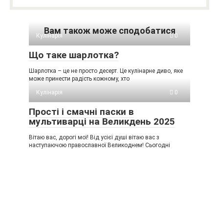
Вам також може сподобатися
Кулінарія
0
Що таке шарлотка?
Шарлотка – це не просто десерт. Це кулінарне диво, яке
може принести радість кожному, хто
Кулінарія
0
Прості і смачні паски в
мультиварці на Великдень 2025
Вітаю вас, дорогі мої! Від усієї душі вітаю вас з
наступаючою православної Великоднем! Сьогодні