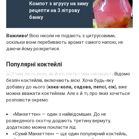
Компот з агрусу на зиму
рецепти на 3 літрову
банку
Важливо!
Віскі ніколи не подають з цитрусовими,
оскільки вони перебивають аромат самого напою, не
даючи йому розкритися.
Популярні коктейлі
Відомо
безліч коктейлів, включають віскі. Хоча будь-яку
добавку до нього (
кока-кола, содова, пепсі, сік
), вже
можна вважати коктейлем. Але є й ті, про яких хочеться
розповісти окремо:
«Манхеттен» — один з найвідоміших. До не
розведеного скотчу додають третину вермуту,
додатково можна покласти лід.
«Сухий Манхеттен» — ще один популярний коктейль,