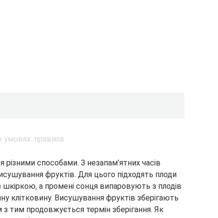
я різними способами. З незапам’ятних часів
исушування фруктів. Для цього підходять плоди
 з шкіркою, а промені сонця випаровують з плодів
чну клітковину. Висушування фруктів зберігають
м з тим продовжується термін зберігання. Як