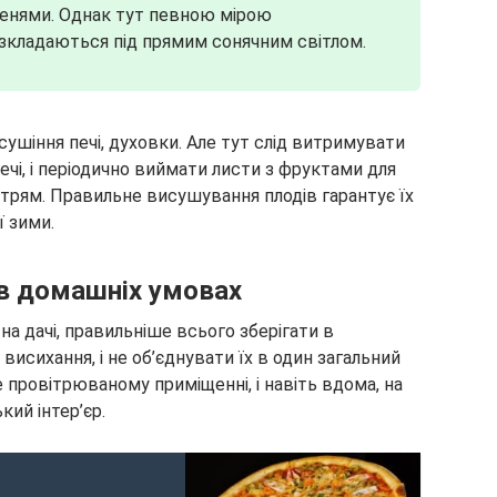
енями. Однак тут певною мірою
зкладаються під прямим сонячним світлом.
ушіння печі, духовки. Але тут слід витримувати
чі, і періодично виймати листи з фруктами для
ітрям. Правильне висушування плодів гарантує їх
ї зими.
 в домашніх умовах
на дачі, правильніше всього зберігати в
 висихання, і не об’єднувати їх в один загальний
провітрюваному приміщенні, і навіть вдома, на
кий інтер’єр.