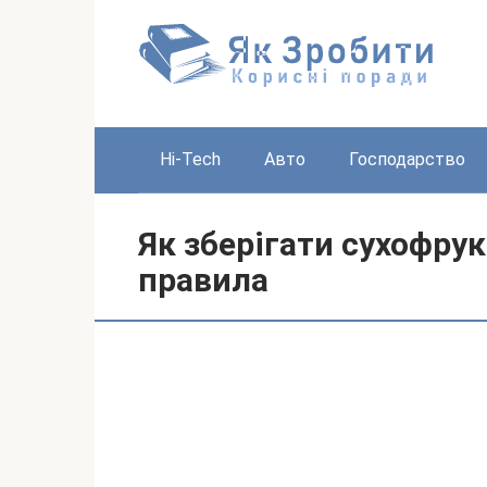
Перейти
до
вмісту
Hi-Tech
Авто
Господарство
Як зберігати сухофру
правила