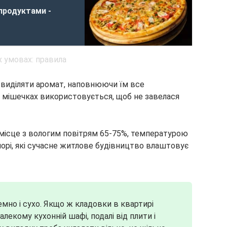
продуктами -
виділяти аромат, наповнюючи їм все
в мішечках використовується, щоб не завелася
 місце з вологим повітрям 65-75%, температурою
оморі, які сучасне житлове будівництво влаштовує
мно і сухо. Якщо ж кладовки в квартирі
лекому кухонній шафі, подалі від плити і