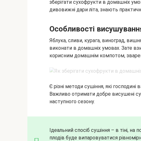
зберігати сухофрукти в домашніх умов
дивовижні дари літа, знають практично
Особливості висушуванн
Яблука, сливи, курага, виноград, вишн
виконати в домашніх умовах. Зате вз
корисним домашнім компотом, зваре
Є різні методи сушіння, які господин
Важливо отримати добре висушені сух
наступного сезону.
Ідеальний спосіб сушіння – в тіні, на 
плодів буде випаровуватися рівномірн