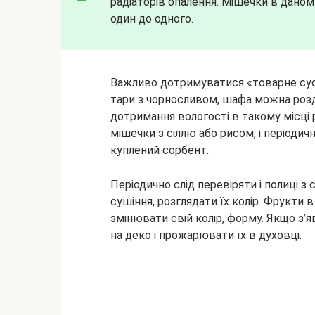
радіаторів опалення. Мішечки в даном
один до одного.
Важливо дотримуватися «товарне сусі
тари з чорносливом, шафа можна розд
дотримання вологості в такому місці
мішечки з сіллю або рисом, і періоди
куплений сорбент.
Періодично слід перевіряти і полиці 
сушіння, розглядати їх колір. Фрукти в
змінювати свій колір, форму. Якщо з’я
на деко і прожарювати їх в духовці.