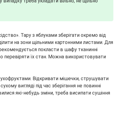
у випадку треба укладати вільно, не щільно
дство». Тару з яблуками зберігати окремо від
ілити на зони щільними картонними листами. Для
 рекомендується покласти в шафу тканинні
чно перевіряти їх стан. Можна використовувати
з сухофруктами. Відкривати мішечки, струшувати
 сухому вигляді під час зберігання не повинні
вилися які-небудь зміни, треба висипати сушіння