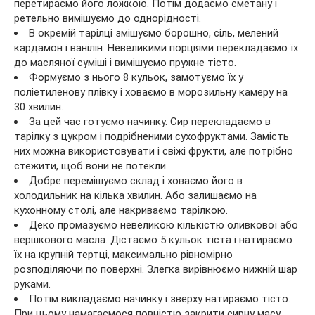
перетираємо його ложкою. Потім додаємо сметану і
ретельно вимішуємо до однорідності.
В окремій тарілці змішуємо борошно, сіль, мелений
кардамон і ванілін. Невеликими порціями перекладаємо їх
до масляної суміші і вимішуємо пружне тісто.
Формуємо з нього 8 кульок, замотуємо їх у
поліетиленову плівку і ховаємо в морозильну камеру на
30 хвилин.
За цей час готуємо начинку. Сир перекладаємо в
тарілку з цукром і подрібненими сухофруктами. Замість
них можна використовувати і свіжі фрукти, але потрібно
стежити, щоб вони не потекли.
Добре перемішуємо склад і ховаємо його в
холодильник на кілька хвилин. Або залишаємо на
кухонному столі, але накриваємо тарілкою.
Деко промазуємо невеликою кількістю оливкової або
вершкового масла. Дістаємо 5 кульок тіста і натираємо
їх на крупній тертці, максимально рівномірно
розподіляючи по поверхні. Злегка вирівнюємо нижній шар
руками.
Потім викладаємо начинку і зверху натираємо тісто.
При цьому намагаємося повністю закрити сирну масу.