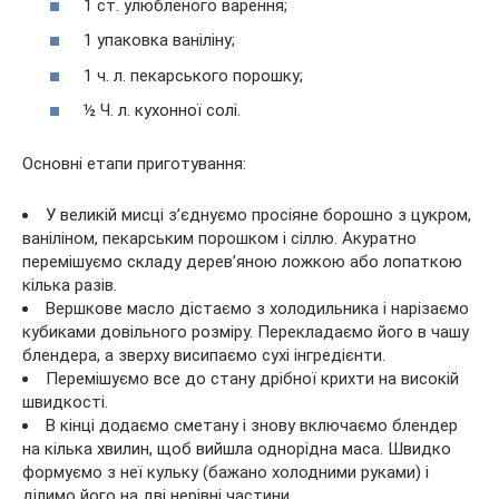
1 ст. улюбленого варення;
1 упаковка ваніліну;
1 ч. л. пекарського порошку;
½ Ч. л. кухонної солі.
Основні етапи приготування:
У великій мисці з’єднуємо просіяне борошно з цукром,
ваніліном, пекарським порошком і сіллю. Акуратно
перемішуємо складу дерев’яною ложкою або лопаткою
кілька разів.
Вершкове масло дістаємо з холодильника і нарізаємо
кубиками довільного розміру. Перекладаємо його в чашу
блендера, а зверху висипаємо сухі інгредієнти.
Перемішуємо все до стану дрібної крихти на високій
швидкості.
В кінці додаємо сметану і знову включаємо блендер
на кілька хвилин, щоб вийшла однорідна маса. Швидко
формуємо з неї кульку (бажано холодними руками) і
ділимо його на дві нерівні частини.