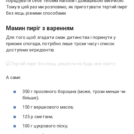
порадувати себе теплим напоєм і домашньою випічкою.
Тому в цей раз ми розповімо, як приготувати тертий пиріг
без яєць різними способами.
Мамин пиріг з варенням
Для того щоб згадати смак дитинства і поринути у
приємні спогади, потрібно лише трохи часу і список
доступних інгредієнтів.
А саме:
350 г просіяного борошна (може, трохи менше чи
більше);
150 г вершкового масла;
125 р сметани;
100 г цукрового піску;