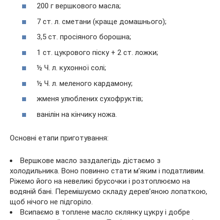
200 г вершкового масла;
7 ст. л. сметани (краще домашнього);
3,5 ст. просіяного борошна;
1 ст. цукрового піску + 2 ст. ложки;
½ Ч. л. кухонної солі;
½ Ч. л. меленого кардамону;
жменя улюблених сухофруктів;
ванілін на кінчику ножа.
Основні етапи приготування:
Вершкове масло заздалегідь дістаємо з
холодильника. Воно повинно стати м’яким і податливим.
Ріжемо його на невеликі брусочки і розтоплюємо на
водяній бані. Перемішуємо складу дерев’яною лопаткою,
щоб нічого не підгоріло.
Всипаємо в топлене масло склянку цукру і добре