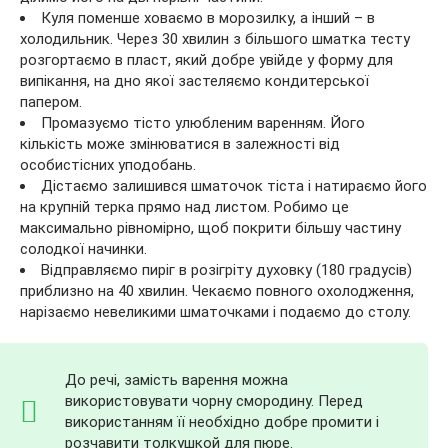
Куля поменше ховаємо в морозилку, а інший – в
холодильник. Через 30 хвилин з більшого шматка тесту
розгортаємо в пласт, який добре увійде у форму для
випікання, на дно якої застеляємо кондитерської
папером.
Промазуємо тісто улюбленим варенням. Його
кількість може змінюватися в залежності від
особистісних уподобань.
Дістаємо залишився шматочок тіста і натираємо його
на крупній терка прямо над листом. Робимо це
максимально рівномірно, щоб покрити більшу частину
солодкої начинки.
Відправляємо пиріг в розігріту духовку (180 градусів)
приблизно на 40 хвилин. Чекаємо повного охолодження,
нарізаємо невеликими шматочками і подаємо до столу.
До речі, замість варення можна
використовувати чорну смородину. Перед
використанням її необхідно добре промити і
розчавити толкушкой для пюре.