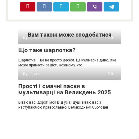
Вам також може сподобатися
Кулінарія
0
Що таке шарлотка?
Шарлотка – це не просто десерт. Це кулінарне диво, яке
може принести радість кожному, хто
Кулінарія
0
Прості і смачні паски в
мультиварці на Великдень 2025
Вітаю вас, дорогі мої! Від усієї душі вітаю вас з
наступаючою православної Великоднем! Сьогодні