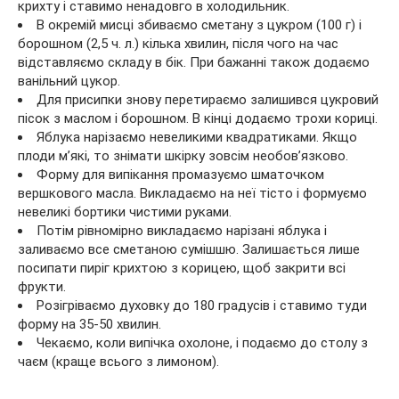
крихту і ставимо ненадовго в холодильник.
В окремій мисці збиваємо сметану з цукром (100 г) і
борошном (2,5 ч. л.) кілька хвилин, після чого на час
відставляємо складу в бік. При бажанні також додаємо
ванільний цукор.
Для присипки знову перетираємо залишився цукровий
пісок з маслом і борошном. В кінці додаємо трохи кориці.
Яблука нарізаємо невеликими квадратиками. Якщо
плоди м’які, то знімати шкірку зовсім необов’язково.
Форму для випікання промазуємо шматочком
вершкового масла. Викладаємо на неї тісто і формуємо
невеликі бортики чистими руками.
Потім рівномірно викладаємо нарізані яблука і
заливаємо все сметаною сумішшю. Залишається лише
посипати пиріг крихтою з корицею, щоб закрити всі
фрукти.
Розігріваємо духовку до 180 градусів і ставимо туди
форму на 35-50 хвилин.
Чекаємо, коли випічка охолоне, і подаємо до столу з
чаєм (краще всього з лимоном).