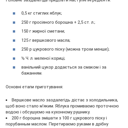
0,5 кг стиглих яблук;
250 г просіяного борошна + 2,5 ст. л.;
150 г жирної сметани;
125 г вершкового масла;
250 р цукрового піску (можна трохи менше);
½ Ч. л. меленої кориці;
ванільний цукор додається за смаком і за
бажанням.
Основні етапи приготування:
Вершкове масло заздалегідь дістає з холодильника,
щоб воно стало м’яким. Яблука промиваємо проточною
водою і обсушуємо на кухонному рушнику.
200 г борошна змішати з 100 г цукрового піску і
порубанным маслом. Перетираємо руками в дрібну