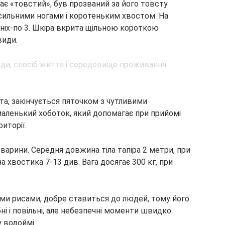
є «товстий», був прозваний за його товсту
з сильними ногами і коротеньким хвостом. На
задніх-по 3. Шкіра вкрита щільною короткою
види.
ута, закінчується пяточком з чутливими
аленький хоботок, який допомагає при прийомі
иторії.
арини. Середня довжина тіла тапіра 2 метри, при
 хвостика 7-13 див. Вага досягає 300 кг, при
ми рисами, добре ставиться до людей, тому його
ні і повільні, але небезпечні моменти швидко
у водоймі.