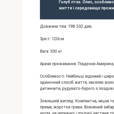
Голуб птах. Опис, особливос
життя і середовище прожи
Довжина тіла: 198-202 див.
Зріст: 120см.
Вага: 300 кг.
Ареал проживання: Південна Америка, в
Особливості: Найбільш відомий і шир
одиночний спосіб життя, населяє волог
дитинчати, рудувато-бурого з поздов
Зовнішній вигляд: Компактна, міцна т
пряма, жорстка грива. Вовняний заба
ногах, на черевної і грудної частини ті