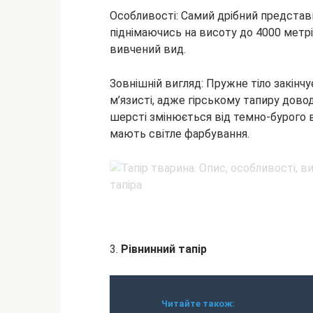
Особливості: Самий дрібний представн
піднімаючись на висоту до 4000 метрів
вивчений вид.
Зовнішній вигляд: Пружне тіло закінч
м’язисті, адже гірському тапиру дово
шерсті змінюється від темно-бурого ві
мають світле фарбування.
3.
Рівнинний тапір
Читайте також: