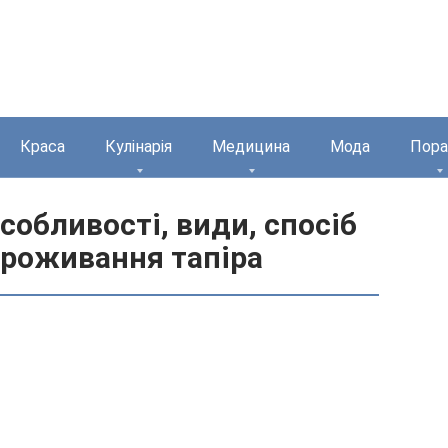
Краса
Кулінарія
Медицина
Мода
Пора
особливості, види, спосіб
проживання тапіра