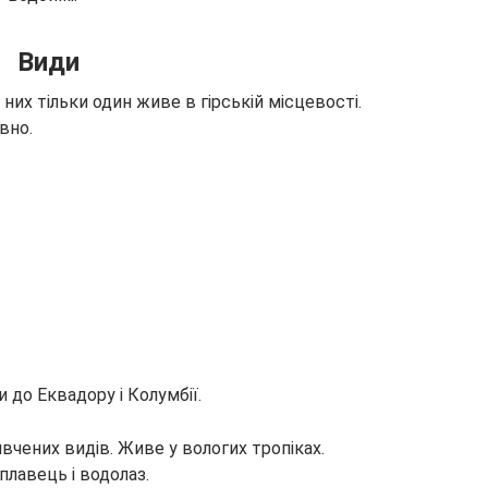
Види
них тільки один живе в гірській місцевості.
вно.
 до Еквадору і Колумбії.
ивчених видів. Живе у вологих тропіках.
плавець і водолаз.