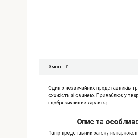
Зміст
Один з незвичайних представників тр
схожість зі свинею. Приваблює у твар
і доброзичливий характер.
Опис та особлив
Тапір представник загону
непарнокопи