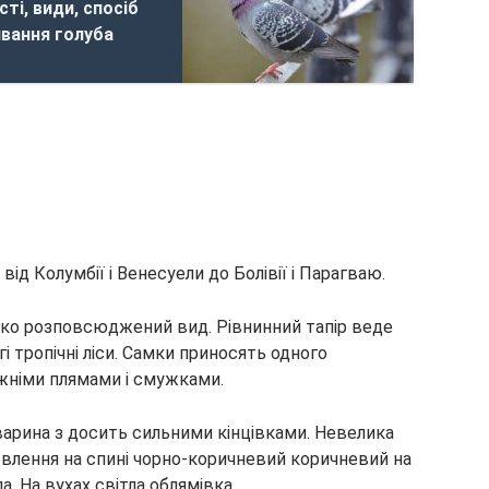
ті, види, спосіб
вання голуба
ід Колумбії і Венесуели до Болівії і Парагваю.
око розповсюджений вид. Рівнинний тапір веде
і тропічні ліси. Самки приносять одного
жніми плямами і смужками.
варина з досить сильними кінцівками. Невелика
рвлення на спині чорно-коричневий коричневий на
ла. На вухах світла облямівка.