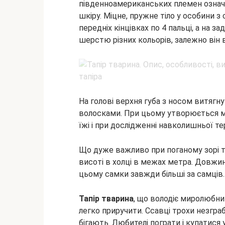
південноамериканських племен означа
шкіру. Міцне, пружне тіло у особини 
передніх кінцівках по 4 пальці, а на 
шерстю різних кольорів, залежно він 
На голові верхня губа з носом витягн
волосками. При цьому утворюється м
їжі і при дослідженні навколишньої тер
Що дуже важливо при поганому зорі тв
висоті в холці в межах метра. Довжина
цьому самки завжди більші за самців.
Тапір тварина
, що володіє миролюбни
легко приручити. Ссавці трохи незграб
бігають. Любителі пограти і купатися 