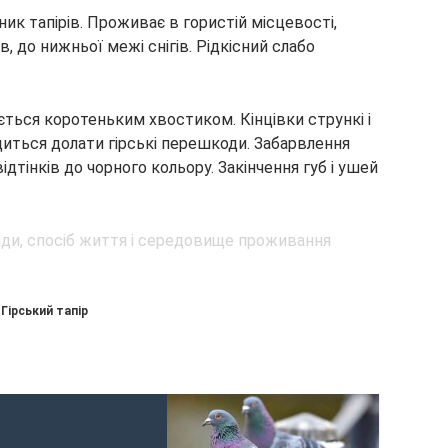
ик тапірів. Проживає в гористій місцевості,
, до нижньої межі снігів. Рідкісний слабо
ується коротеньким хвостиком. Кінцівки стрункі і
диться долати гірські перешкоди. Забарвлення
дтінків до чорного кольору. Закінчення губ і ушей
Гірський тапір