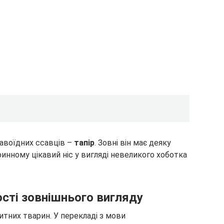
авоїдних ссавців –
тапір
. Зовні він має деяку
инному цікавий ніс у вигляді невеликого хоботка
ості зовнішнього вигляду
тних тварин. У перекладі з мови