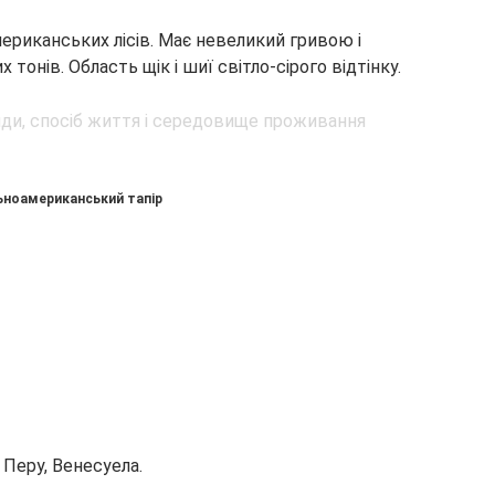
ериканських лісів. Має невеликий гривою і
онів. Область щік і шиї світло-сірого відтінку.
ноамериканський тапір
 Перу, Венесуела.