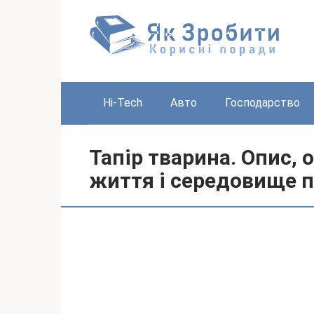
Перейти
до
вмісту
Hi-Tech
Авто
Господарство
Тапір тварина. Опис, 
життя і середовище 