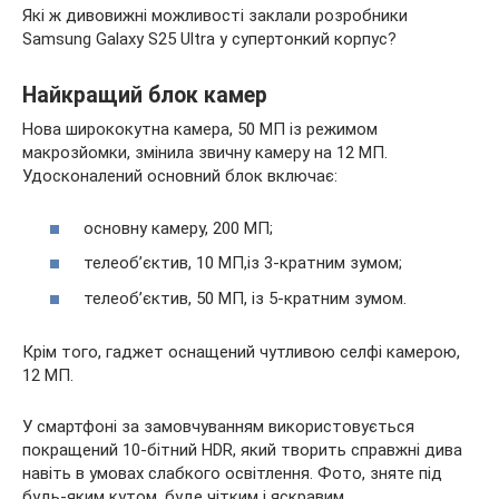
Які ж дивовижні можливості заклали розробники
Samsung Galaxy S25 Ultra у супертонкий корпус?
Найкращий блок камер
Нова ширококутна камера, 50 МП із режимом
макрозйомки, змінила звичну камеру на 12 МП.
Удосконалений основний блок включає:
основну камеру, 200 МП;
телеобʼєктив, 10 МП,із 3-кратним зумом;
телеобʼєктив, 50 МП, із 5-кратним зумом.
Крім того, гаджет оснащений чутливою селфі камерою,
12 МП.
У смартфоні за замовчуванням використовується
покращений 10-бітний HDR, який творить справжні дива
навіть в умовах слабкого освітлення. Фото, зняте під
будь-яким кутом, буде чітким і яскравим.