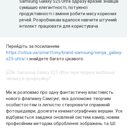
Samsung Galaxy S25 Ultra одразу вразив знавців
сумішшю елегантності, потужної
продуктивності і вміння робити масу корисних
речей. Розробникам вдалося навчити штучний
інтелект працювати для користувача.
Перейдіть за посиланням
https://citrus.ua/smartfony/brand-samsung/seriya_galaxy-
s25-ultra/
і знайдете багато цікавого.
Ми ж розповімо про одну фантастичну властивість
нового флагману Самсунг, яка допоможе творчим
особистостям із легкістю створювати справжній
фотошедеври, досягати кінематографічних вершин. Усе
відбувається завдяки оновленій системі камер, новим
професійним методам оброблення зображень та ШІ.