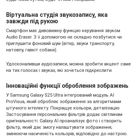
Віртуальна студія звукозапису, яка
завжди під рукою
Смартфон має дивовижну функцію керування звуком
Audio Eraser. З її допомогою не складно позбутися чи
приглушити фоновий шум (вітер, звуки транспорту,
натовпу, гавкіт собаки).
Удосконаливши аудіозаписи, можна зробити акцент саме
на тих голосах і звуках, які хочеться підкреслити.
Інноваційні функції оброблення зображень
У Samsung Galaxy S25 Ultra інтегрований модуль AI
ProVisua, який обробляє зображення за алгоритмами
штучного інтелекту. Покращує кольори, деталізацію.
Застосування персональних фільтрів додає світлинам
оригінальності. Galaxy АІ проаналізує фото і створить
фільтр, який дає змогу налаштувати зображення,
змінюючи насиченість кольорів, відповідно до настрою.