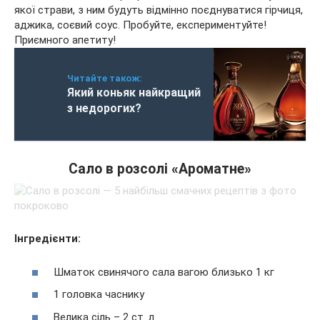
якої страви, з ним будуть відмінно поєднуватися гірчиця,
аджика, соєвий соус. Пробуйте, експериментуйте!
Приємного апетиту!
Читайте також:
Який коньяк найкращий
з недорогих?
Сало в розсолі «Ароматне»
Інгредієнти:
Шматок свинячого сала вагою близько 1 кг
1 головка часнику
Велика сіль – 2 ст. л.