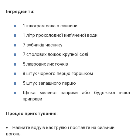
Інгредієнти:
1 кілограм сала з свинини
1 літр прохолодної кип’яченої води
7 зубчиків часнику
7 столових ложок крупної солі
5 лаврових листочків
8 штук чорного перцю горошком
5 штук запашного перцю
Щіпка меленої паприки або будь-якої іншої
приправи
Процес приготування:
Налийте воду в каструлю і поставте на сильний
вогонь.