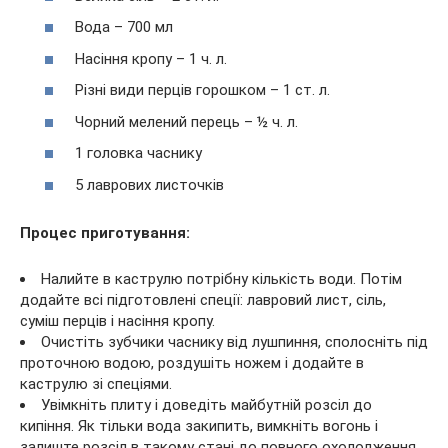
Вода – 700 мл
Насіння кропу – 1 ч. л.
Різні види перців горошком – 1 ст. л.
Чорний мелений перець – ½ ч. л.
1 головка часнику
5 лаврових листочків
Процес приготування:
Налийте в каструлю потрібну кількість води. Потім
додайте всі підготовлені спеції: лавровий лист, сіль,
суміш перців і насіння кропу.
Очистіть зубчики часнику від лушпиння, сполосніть під
проточною водою, роздушіть ножем і додайте в
каструлю зі спеціями.
Увімкніть плиту і доведіть майбутній розсіл до
кипіння. Як тільки вода закипить, вимкніть вогонь і
залиште розсіл в такому стані до повного охолодження.