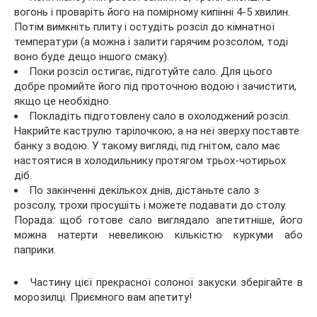
вогонь і проваріть його на помірному кипінні 4-5 хвилин.
Потім вимкніть плиту і остудіть розсіл до кімнатної
температури (а можна і залити гарячим розсолом, тоді
воно буде дещо іншого смаку).
Поки розсіл остигає, підготуйте сало. Для цього
добре промийте його під проточною водою і зачистити,
якщо це необхідно.
Покладіть підготовлену сало в охолоджений розсіл.
Накрийте каструлю тарілочкою, а на неї зверху поставте
банку з водою. У такому вигляді, під гнітом, сало має
настоятися в холодильнику протягом трьох-чотирьох
діб.
По закінченні декількох днів, дістаньте сало з
розсолу, трохи просушіть і можете подавати до столу.
Порада: щоб готове сало виглядало апетитніше, його
можна натерти невеликою кількістю куркуми або
паприки.
Частину цієї прекрасної солоної закуски зберігайте в
морозилці. Приємного вам апетиту!