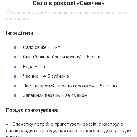
Сало в розсолі «Смачне»
Інгредієнти:
Сало свіже – 1 кг
Сіль (бажано брати крупну) – 5 ст. л.
Вода – 1 л
Часник – 4-5 зубчиків
Лист лавровий, перець горошком – 5 шт. по
Запашний перець – за смаком
Процес приготування:
Спочатку потрібно приготувати розсіл. У каструлю
налийте один літр води, поставте на вогонь і доведіть до