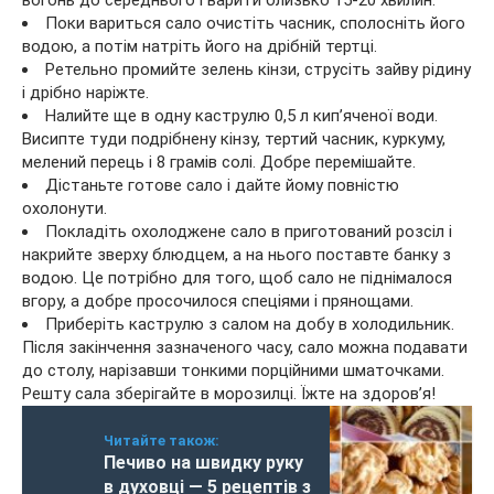
вогонь до середнього і варити близько 15-20 хвилин.
Поки вариться сало очистіть часник, сполосніть його
водою, а потім натріть його на дрібній тертці.
Ретельно промийте зелень кінзи, струсіть зайву рідину
і дрібно наріжте.
Налийте ще в одну каструлю 0,5 л кип’яченої води.
Висипте туди подрібнену кінзу, тертий часник, куркуму,
мелений перець і 8 грамів солі. Добре перемішайте.
Дістаньте готове сало і дайте йому повністю
охолонути.
Покладіть охолоджене сало в приготований розсіл і
накрийте зверху блюдцем, а на нього поставте банку з
водою. Це потрібно для того, щоб сало не піднімалося
вгору, а добре просочилося спеціями і прянощами.
Приберіть каструлю з салом на добу в холодильник.
Після закінчення зазначеного часу, сало можна подавати
до столу, нарізавши тонкими порційними шматочками.
Решту сала зберігайте в морозилці. Їжте на здоров’я!
Читайте також:
Печиво на швидку руку
в духовці — 5 рецептів з