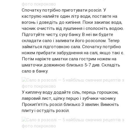
Спочатку потрібно приготувати розсіл. У
каструлю налийте один літр води, поставте на
вогонь і доведіть до кипіння. Поки закипає вода,
часник очистіть від лушпиння і сполосніть водою.
Підготуйте чисту, суху банку. В неї ви будете
складати сало і заливати його розсолом. Тепер
займіться підготовкою сала. Спочатку потрібно
ножем прибрати забруднення на салі, якщо такі є.
Потім наріжте шматки сала гострим ножем на
шматочки довжиною близько 5-7 див. Складіть
сало в банку.
У киплячу воду додайте сіль, перець горошком,
лавровий лист, щіпку перцю і зубчики часнику.
Прокип’ятіть розсіл близько 3 хвилин. Вимкніть
плиту і остудіть розсіл.