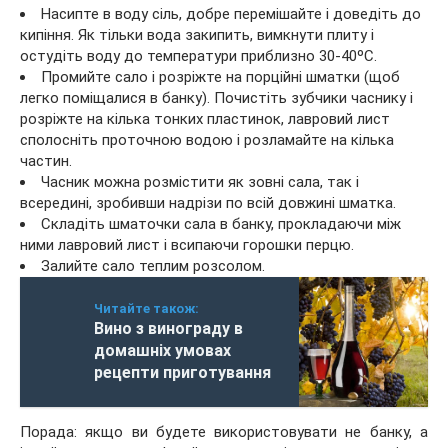
Насипте в воду сіль, добре перемішайте і доведіть до
кипіння. Як тільки вода закипить, вимкнути плиту і
остудіть воду до температури приблизно 30-40ºС.
Промийте сало і розріжте на порційні шматки (щоб
легко поміщалися в банку). Почистіть зубчики часнику і
розріжте на кілька тонких пластинок, лавровий лист
сполосніть проточною водою і розламайте на кілька
частин.
Часник можна розмістити як зовні сала, так і
всередині, зробивши надрізи по всій довжині шматка.
Складіть шматочки сала в банку, прокладаючи між
ними лавровий лист і всипаючи горошки перцю.
Залийте сало теплим розсолом.
Читайте також:
Вино з винограду в
домашніх умовах
рецепти приготування
Порада: якщо ви будете використовувати не банку, а