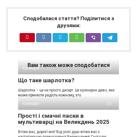
Сподобалася стаття? Поділитися з
друзями:
Вам також може сподобатися
Кулінарія
0
Що таке шарлотка?
Шарлотка – це не просто десерт. Це кулінарне диво, яке
може принести радість кожному, хто
Кулінарія
0
Прості і смачні паски в
мультиварці на Великдень 2025
Вітаю вас, дорогі мої! Від усієї душі вітаю вас з
наступаючою православної Великоднем! Сьогодні