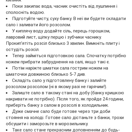
кипіння.
Поки закипає вода, часник очистіть від лушпиння і
сполосніть водою.
Підготуйте чисту, суху банку. В неї ви будете складати
сало і заливати його розсолом.
У киплячу воду додайте сіль, перець горошком,
лавровий лист, щіпку перцю і зубчики часнику.
Прокип’ятіть розсіл близько 3 хвилин. Вимкніть плиту і
остудіть розсіл.
Тепер займіться підготовкою сала. Спочатку потрібно
ножем прибрати забруднення на салі, якщо такі є.
Потім наріжте шматки сала гострим ножем на
шматочки довжиною близько 5-7 див.
Складіть сало у підготовлену банку і залийте
розсолом розсолом (ні в якому разі не гарячим!).
Залиште сало в такому стані на добу (банку кришкою
накривати не потрібно). Після того, як пройде 24 години,
приберіть банку з салом в розсолі в холодильник.
Дуже смачне сало буде готове через три доби
стояння на холоді. Готове сало дістаньте з банки, трохи
обсушити і заморозьте в морозильнику.
Таке сало стане прекрасним доповненням до будь-