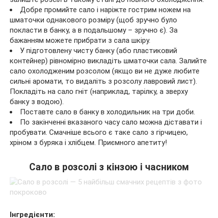
Добре промийте сало і наріжте гострим ножем на
шматочки однакового розміру (щоб зручно було
покласти в банку, а в подальшому – зручно є). За
бажанням можете прибрати з сала шкіру.
У підготовлену чисту банку (або пластиковий
контейнер) рівномірно викладіть шматочки сала. Залийте
сало охолодженим розсолом (якщо ви не дуже любите
сильні аромати, то видаліть з розсолу лавровий лист).
Покладіть на сало гніт (наприклад, тарілку, а зверху
банку з водою).
Поставте сало в банку в холодильник на три доби.
По закінченні вказаного часу сало можна діставати і
пробувати. Смачніше всього є таке сало з гірчицею,
хріном з буряка і хлібцем. Приємного апетиту!
Сало в розсолі з кінзою і часником
Інгредієнти: