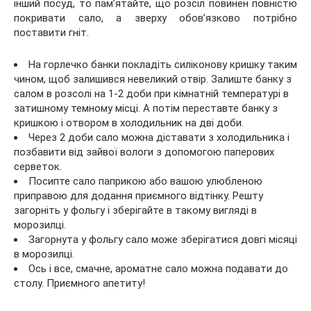
інший посуд, то пам’ятайте, що розсіл повинен повністю
покривати сало, а зверху обов’язково потрібно
поставити гніт.
На горлечко банки покладіть силіконову кришку таким
чином, щоб залишився невеликий отвір. Залиште банку з
салом в розсолі на 1-2 доби при кімнатній температурі в
затишному темному місці. А потім переставте банку з
кришкою і отвором в холодильник на дві доби.
Через 2 доби сало можна діставати з холодильника і
позбавити від зайвої вологи з допомогою паперових
серветок.
Посипте сало паприкою або вашою улюбленою
приправою для додання приємного відтінку. Решту
загорніть у фольгу і зберігайте в такому вигляді в
морозилці.
Загорнута у фольгу сало може зберігатися довгі місяці
в морозилці.
Ось і все, смачне, ароматне сало можна подавати до
столу. Приємного апетиту!