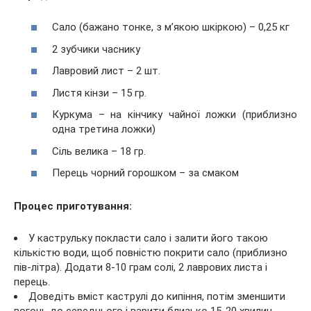
Сало (бажано тонке, з м’якою шкіркою) – 0,25 кг
2 зубчики часнику
Лавровий лист – 2 шт.
Листя кінзи – 15 гр.
Куркума – на кінчику чайної ложки (приблизно
одна третина ложки)
Сіль велика – 18 гр.
Перець чорний горошком – за смаком
Процес приготування:
У каструльку покласти сало і залити його такою
кількістю води, щоб повністю покрити сало (приблизно
пів-літра). Додати 8-10 грам солі, 2 лаврових листа і
перець.
Доведіть вміст каструлі до кипіння, потім зменшити