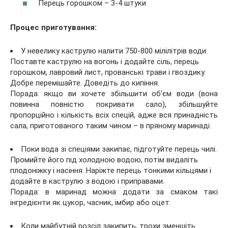
Перець горошком – 3-4 штуки
Процес приготування:
У невелику каструлю налити 750-800 мілілітрів води.
Поставте каструлю на вогонь і додайте сіль, перець
горошком, лавровий лист, прованські трави і гвоздику.
Добре перемішайте. Доведіть до кипіння.
Порада: якщо ви хочете збільшити об’єм води (вона
повинна повністю покривати сало), збільшуйте
пропорційно і кількість всіх спецій, адже вся принадність
сала, приготованого таким чином – в пряному маринаді.
Поки вода зі спеціями закипає, підготуйте перець чилі.
Промийте його під холодною водою, потім видаліть
плодоніжку і насіння. Наріжте перець тонкими кільцями і
додайте в каструлю з водою і приправами.
Порада: в маринад можна додати за смаком такі
інгредієнти як цукор, часник, імбир або оцет.
Коли майбутній розсіл закипить, трохи зменшіть