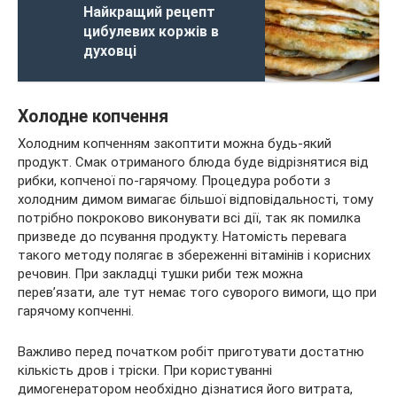
Найкращий рецепт
цибулевих коржів в
духовці
Холодне копчення
Холодним копченням закоптити можна будь-який
продукт. Смак отриманого блюда буде відрізнятися від
рибки, копченої по-гарячому. Процедура роботи з
холодним димом вимагає більшої відповідальності, тому
потрібно покроково виконувати всі дії, так як помилка
призведе до псування продукту. Натомість перевага
такого методу полягає в збереженні вітамінів і корисних
речовин. При закладці тушки риби теж можна
перев’язати, але тут немає того суворого вимоги, що при
гарячому копченні.
Важливо перед початком робіт приготувати достатню
кількість дров і тріски. При користуванні
димогенератором необхідно дізнатися його витрата,