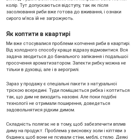
колір. Тут допускаються відступу, так як після
засолювання риби вже готова до вживання, і ознаки
сирого м’яса їй не загрожують.
Як коптити в квартирі
Ми вже стосувалися проблеми копчення риби в квартирі.
Від холодного способу краще відразу відмовитися. Вся
задача зводиться до банального запікання і подальшої
просочення ароматизатором. Запекти рибку можна не
тільки в духовці, але і в аерогрилі.
Зараз у продажу є спеціальні пакети з натуральної
тріскою всередині. Туди поміщається рибка і коптиться
так, що дим не виходить назовні. Але поки подібні
технології не отримали поширення, доведеться
задовольнятися рідким димом.
Складність полягає не в тому, щоб забезпечити вплив
диму на продукт. Проблема у висновку золи і кіптяви з
будинку, щоб вони не псували стіни, меблі, стелю. Деякі