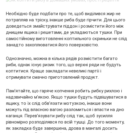
Необхідно буде подбати про те, щоб виділився жир не
потрапляв на тріску, інакше риба буде гірчити. Для цього
доведеться змайструвати піддон і розмістити його між
днищем ящика і решетами, де укладаються тушки. При
самостійному виготовленні коптильного скриньки не слід
занадто захоплюватися його поверховістю.
Однозначно, можна в кілька рядів розмістити багато
риби, однак існує ризик того, що верхні ряди не будуть
коптитися. Краще закладати невеликі партії і
отримувати смачно приготовлений продукт.
Пам’ятайте, що гаряче копчення робить рибку рихлою і
надзвичайно м’якою. Якщо тушки будуть підвішуватися в
ящику, то їх слід обв’язати мотузкою, інакше вони
можуть під власною вагою разломиться і впасти на дно
каганця. Перев’язувати рибу слід так, щоб зусилля
рівномірно розподілявся по всій тушці. До того моменту,
як закладка буде завершена, дрова в мангалі досить