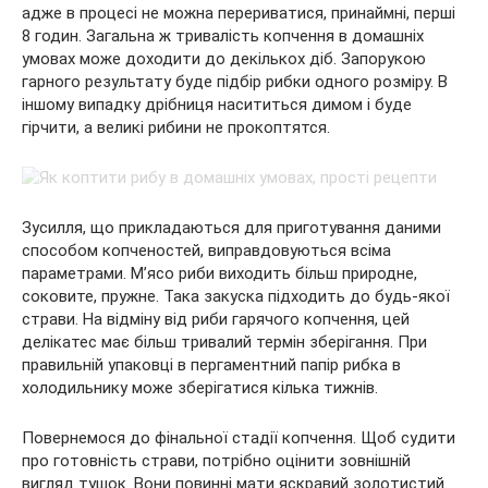
адже в процесі не можна перериватися, принаймні, перші
8 годин. Загальна ж тривалість копчення в домашніх
умовах може доходити до декількох діб. Запорукою
гарного результату буде підбір рибки одного розміру. В
іншому випадку дрібниця насититься димом і буде
гірчити, а великі рибини не прокоптятся.
Зусилля, що прикладаються для приготування даними
способом копченостей, виправдовуються всіма
параметрами. М’ясо риби виходить більш природне,
соковите, пружне. Така закуска підходить до будь-якої
страви. На відміну від риби гарячого копчення, цей
делікатес має більш тривалий термін зберігання. При
правильній упаковці в пергаментний папір рибка в
холодильнику може зберігатися кілька тижнів.
Повернемося до фінальної стадії копчення. Щоб судити
про готовність страви, потрібно оцінити зовнішній
вигляд тушок. Вони повинні мати яскравий золотистий