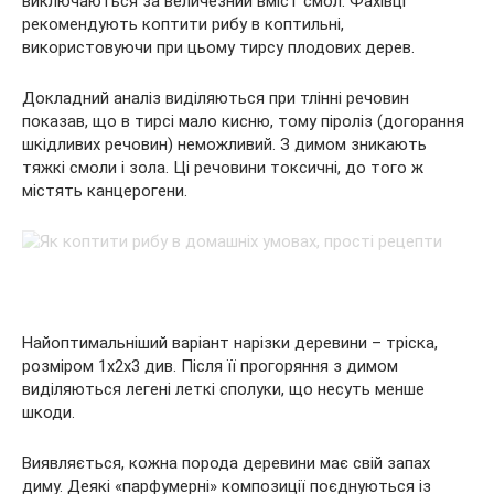
виключаються за величезний вміст смол. Фахівці
рекомендують коптити рибу в коптильні,
використовуючи при цьому тирсу плодових дерев.
Докладний аналіз виділяються при тлінні речовин
показав, що в тирсі мало кисню, тому піроліз (догорання
шкідливих речовин) неможливий. З димом зникають
тяжкі смоли і зола. Ці речовини токсичні, до того ж
містять канцерогени.
Найоптимальніший варіант нарізки деревини – тріска,
розміром 1х2х3 див. Після її прогоряння з димом
виділяються легені леткі сполуки, що несуть менше
шкоди.
Виявляється, кожна порода деревини має свій запах
диму. Деякі «парфумерні» композиції поєднуються із