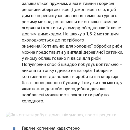
залишається пружним, а всі вітаміни і корисні
речовини зберігаються. Домогтися того, щоб
дим не перевищував значення температурного
режиму можна, розділивши в коптильні камери
згоряння і коптильну камеру, об’єднавши їх лише
довгим димоходом. На шляху в 1,5-2 метри дим
охолоджується до потрібного
значення.Коптильню для холодної обробки риби
можна представити у вигляді дерев’яної хатинки,
у якому облаштовано підвіси для риби.
Популярний спосіб швидко побудує коптильню –
викопати топку і димар на пагорбі. Габарити
коптильні не дозволяють зробити її в квартирі
багатоповерхового будинку. Тому жителі міста, у
яких немає дачі або присадибної ділянки,
позбавлені можливості закоптити рибу по-
холодного.
Гаряче копчення характерно