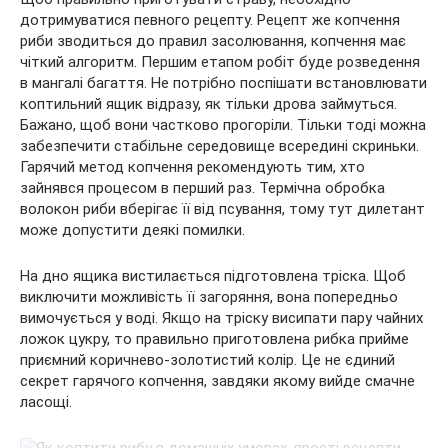
дотримуватися певного рецепту. Рецепт же копчення
риби зводиться до правил засолювання, копчення має
чіткий алгоритм. Першим етапом робіт буде розведення
в мангалі багаття. Не потрібно поспішати встановлювати
коптильний ящик відразу, як тільки дрова займуться.
Бажано, щоб вони частково прогоріли. Тільки тоді можна
забезпечити стабільне середовище всередині скриньки.
Гарячий метод копчення рекомендують тим, хто
зайнявся процесом в перший раз. Термічна обробка
волокон риби вберігає її від псування, тому тут дилетант
може допустити деякі помилки.
На дно ящика вистилається підготовлена тріска. Щоб
виключити можливість її загоряння, вона попередньо
вимочується у воді. Якщо на тріску висипати пару чайних
ложок цукру, то правильно приготовлена рибка прийме
приємний коричнево-золотистий колір. Це не єдиний
секрет гарячого копчення, завдяки якому вийде смачне
ласощі.