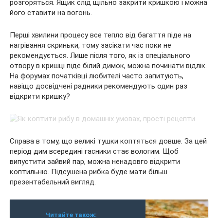
розгоряться. Ящик слід щільно закрити кришкою і можна
його ставити на вогонь.
Перші хвилини процесу все тепло від багаття піде на
нагрівання скриньки, тому засікати час поки не
рекомендується. Лише після того, як із спеціального
отвору в кришці піде білий димок, можна починати відлік.
На форумах початківці любителі часто запитують,
навіщо досвідчені радники рекомендують один раз
відкрити кришку?
Справа в тому, що великі тушки коптяться довше. За цей
період дим всередині гасники стає вологим. Щоб
випустити зайвий пар, можна ненадовго відкрити
коптильню. Підсушена рибка буде мати більш
презентабельний вигляд.
Читайте також: