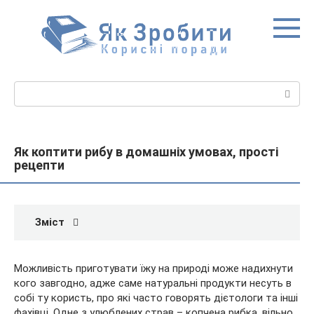
Перейти
до
вмісту
Пошук:
Як коптити рибу в домашніх умовах, прості
рецепти
Зміст
Можливість приготувати їжу на природі може надихнути
кого завгодно, адже саме натуральні продукти несуть в
собі ту користь, про які часто говорять дієтологи та інші
фахівці. Одне з улюблених страв – копчена рибка, вільно