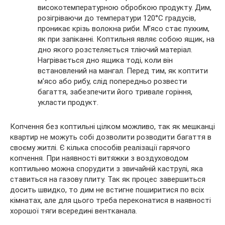
високотемпературною обробкою продукту. Дим,
розігріваючи до температури 120°C градусів,
проникає крізь волокна риби. М’ясо стає пухким,
як при запіканні. Коптильня являє собою ящик, на
дно якого розстеляється тліючий матеріал.
Нагрівається дно ящика тоді, коли він
встановлений на мангал. Перед тим, як коптити
м’ясо або рибу, слід попередньо розвести
багаття, забезпечити його тривале горіння,
укласти продукт.
Копчення без коптильні цілком можливо, так як мешканці
квартир не можуть собі дозволити розводити багаття в
своєму житлі. Є кілька способів реалізації гарячого
копчення. При наявності витяжки з воздуховодом
коптильню можна спорудити з звичайній каструлі, яка
ставиться на газову плиту. Так як процес завершиться
досить швидко, то дим не встигне поширитися по всіх
кімнатах, але для цього треба переконатися в наявності
хорошої тяги всередині вентканала.