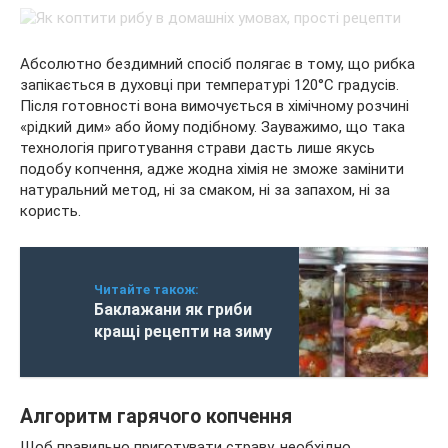
Абсолютно бездимний спосіб полягає в тому, що рибка
запікається в духовці при температурі 120°C градусів.
Після готовності вона вимочується в хімічному розчині
«рідкий дим» або йому подібному. Зауважимо, що така
технологія приготування страви дасть лише якусь
подобу копчення, адже жодна хімія не зможе замінити
натуральний метод, ні за смаком, ні за запахом, ні за
користь.
Читайте також:
Баклажани як гриби
кращі рецепти на зиму
Алгоритм гарячого копчення
Щоб правильно приготувати страву, необхідно