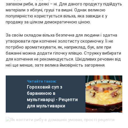
запахом риби, а деякі – ні. Для даного продукту підійдуть
матеріали з яблуні, груші та вишні. Однак великою
популярністю користується вільха, яка завжди є у
продажу за цілком демократичною ціною.
За своїм складом вільха безпечна для людини і здатна
утворювати при копченні золотисту скориночку. Її не
потрібно ароматизувати, як, наприклад, бук, але при
бажанні можна додати гілочку ялівцю. Стружку вибирати
для копчення не рекомендується. Шкідливих речовин від
неї ще менше, зате велика ймовірність загоряння.
Читайте також:
Гороховий суп з
бараниною в
мультиварці - Рецепти
для мультиварки