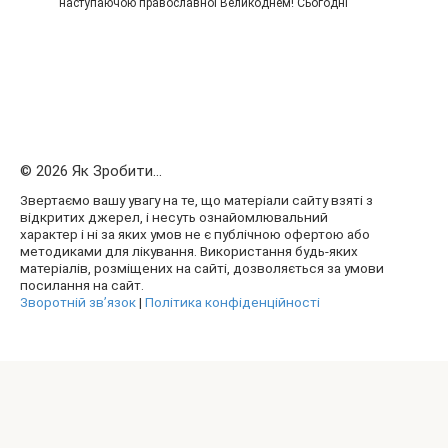
наступаючою православної Великоднем! Сьогодні
© 2026 Як Зробити...
Звертаємо вашу увагу на те, що матеріали сайту взяті з
відкритих джерел, і несуть ознайомлювальний
характер і ні за яких умов не є публічною офертою або
методиками для лікування. Використання будь-яких
матеріалів, розміщених на сайті, дозволяється за умови
посилання на сайт.
Зворотній зв’язок
|
Політика конфіденційності