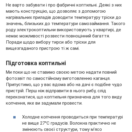
Не варто забувати і про фабричні коптильні. Деякі з них
мають конструкцію, що дозволяє з допомогою
нагрівальних приладів доводити температуру тріски до
значень, близьких до температури самозаймання. Такого
роду электрокоптильни використовують у квартирі, де
немає можливості розвести повноцінний багаття.
Поради щодо вибору тирси або тріски для
вищезгаданого пристрою ті ж самі.
Підготовка коптильні
Ми поки що не ставимо своєю метою надати повний
фотозвіт по самостійному виготовленню каганця.
Припустимо, що у вас вдома або на дачі є подібне чудо
пристрій. Перш ніж відправити в нього рибу, слід
переконатися, що коптильня призначена для того виду
копчення, яке ви задумали провести.
Холодне копчення проводиться при температурі
не вище 27°C градусів. Волокна практично не
змінюють своєї структури, тому м’ясо