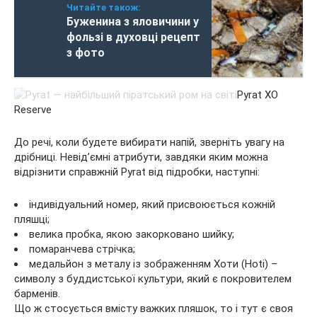
Читайте також:
Буженина з яловичини у
фользі в духовці рецепт
з фото
Pyrat XO
Reserve
До речі, коли будете вибирати напій, зверніть увагу на
дрібниці. Невід’ємні атрибути, завдяки яким можна
відрізнити справжній Pyrat від підробки, наступні:
індивідуальний номер, який присвоюється кожній
пляшці;
велика пробка, якою закорковано шийку;
помаранчева стрічка;
медальйон з металу із зображенням Хоти (Hoti) –
символу з буддистської культури, який є покровителем
барменів.
Що ж стосується вмісту важких пляшок, то і тут є своя