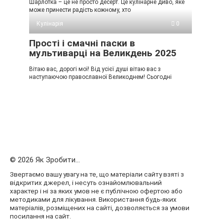
Шарлотка – це не просто десерт. Це кулінарне диво, яке
може принести радість кожному, хто
Кулінарія
0
Прості і смачні паски в
мультиварці на Великдень 2025
Вітаю вас, дорогі мої! Від усієї душі вітаю вас з
наступаючою православної Великоднем! Сьогодні
© 2026 Як Зробити...
Звертаємо вашу увагу на те, що матеріали сайту взяті з
відкритих джерел, і несуть ознайомлювальний
характер і ні за яких умов не є публічною офертою або
методиками для лікування. Використання будь-яких
матеріалів, розміщених на сайті, дозволяється за умови
посилання на сайт.