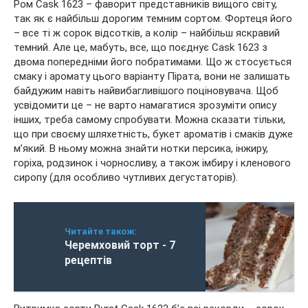
Ром Cask 1623 – фаворит представників вищого світу,
так як є найбільш дорогим темним сортом. Фортеця його
– все ті ж сорок відсотків, а колір – найбільш яскравий
темний. Але це, мабуть, все, що поєднує Cask 1623 з
двома попередніми його побратимами. Що ж стосується
смаку і аромату цього варіанту Пірата, вони не залишать
байдужим навіть найвибагливішого поціновувача. Щоб
усвідомити це – не варто намагатися зрозуміти опису
інших, треба самому спробувати. Можна сказати тільки,
що при своєму шляхетність, букет ароматів і смаків дуже
м’який. В ньому можна знайти нотки персика, інжиру,
горіха, родзинок і чорносливу, а також імбиру і кленового
сиропу (для особливо чутливих дегустаторів).
Читайте також:
Черемховий торт - 7
рецептів