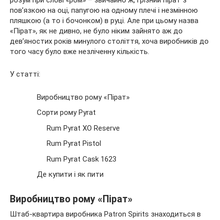
розум при слові «ром» – звичайно ж, грізний пірат з
пов’язкою на
оці, папугою на одному плечі і незмінною
пляшкою (а то і бочонком) в руці. Але при цьому назва
«Пірат», як не дивно, не було ніким зайнято аж до
дев’яностих років минулого століття, хоча виробників до
того часу було вже незліченну кількість.
У статті:
Виробництво рому «Пірат»
Сорти рому Pyrat
Rum Pyrat XO Reserve
Rum Pyrat Pistol
Rum Pyrat Cask 1623
Де купити і як пити
Виробництво рому «Пірат»
Штаб-квартира виробника Patron Spirits знаходиться в