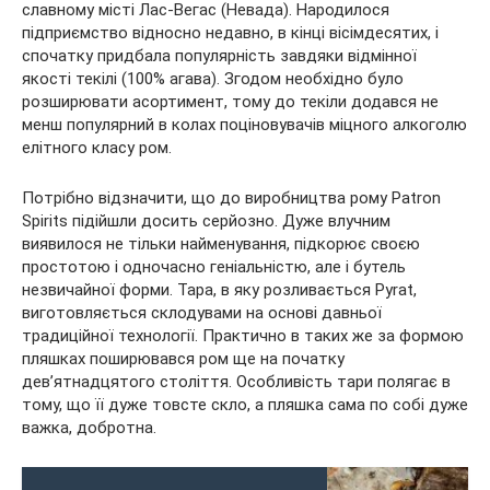
славному місті Лас-Вегас (Невада). Народилося
підприємство відносно недавно, в кінці вісімдесятих, і
спочатку придбала популярність завдяки відмінної
якості текілі (100% агава). Згодом необхідно було
розширювати асортимент, тому до текіли додався не
менш популярний в колах поціновувачів міцного алкоголю
елітного класу ром.
Потрібно відзначити, що до виробництва рому Patron
Spirits підійшли досить серйозно. Дуже влучним
виявилося не тільки найменування, підкорює своєю
простотою і одночасно геніальністю, але і бутель
незвичайної форми. Тара, в яку розливається Pyrat,
виготовляється склодувами на основі давньої
традиційної технології. Практично в таких же за формою
пляшках поширювався ром ще на початку
дев’ятнадцятого століття. Особливість тари полягає в
тому, що її дуже товсте скло, а пляшка сама по собі дуже
важка, добротна.