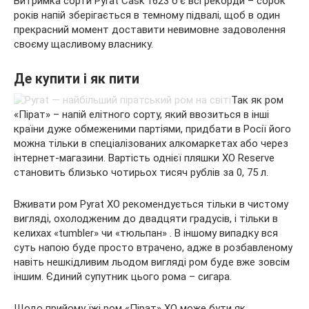
Витримка сорти Pyrat Cask 1623 б’є всі рекорди – сорок
років напій зберігається в темному підвалі, щоб в один
прекрасний момент доставити невимовне задоволення
своєму щасливому власнику.
Де купити і як пити
Так як ром
«Пірат» – напій елітного сорту, який ввозиться в інші
країни дуже обмеженими партіями, придбати в Росії його
можна тільки в спеціалізованих алкомаркетах або через
інтернет-магазини. Вартість однієї пляшки XO Reserve
становить близько чотирьох тисяч рублів за 0, 75 л.
Вживати ром Pyrat XO рекомендується тільки в чистому
вигляді, охолодженим до двадцяти градусів, і тільки в
келихах «tumbler» чи «тюльпан» . В іншому випадку вся
суть напою буде просто втрачено, адже в розбавленому
навіть нешкідливим льодом вигляді ром буде вже зовсім
іншим. Єдиний супутник цього рома – сигара.
Щодо прийому їжі ром «Пірат» XO може бути як