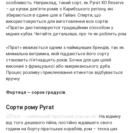
особливість. Наприклад, такий сорт, як Pyrat XO Reserve
– це купаж дев’яти ромів з Карибського регіону, які
збираються в єдине ціле в Гайані. Спирти, що
використовуються для виготовлення всіх сортів
«Пірата» дистиллируются традиційним способом у
мідних кубах. Читайте детальніше, про те як роблять ром.
«Пірат» вважається одним з найміцніших брендів, так як
мінімальна витримка, якій піддаються його сорту
становить п’ятнадцять років. Бочки для цих цілей
виконані з французької або американського дуба.
Процес розливу і приклеювання етикеток відбувається
вручну.
Фортеця – сорок градусів.
Сорти рому Pyrat
На відміну
від того дешевого пійла, постійно ждавшего свого
години на борту піратських кораблів, ром – теска цих