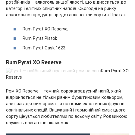
розбійників – алкоголь вищої якості, що відноситься до
категорії елітних спиртних напоїв. Сьогодні на ринку
алкогольної продукції представлено три сорти «Пірата»:
Rum Pyrat XO Reserve;
Rum Pyrat Pistol;
Rum Pyrat Cask 1623.
Rum Pyrat XO Reserve
Rum Pyrat XO
Reserve
Ром XO Reserve – темний, сорокаградусний напій, який
відрізняється не тільки рівним бурштиновим кольором,
але і загадковим аромат з нотками екзотичних фруктів і
оригінальних спецій. Вишуканий і гармонійний смак цього
сорту цінується любителями по всьому світу. Родзинкою
служить елегантне післясмак.