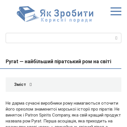
Перейти
до
вмісту
Пошук:
Pyrat — найбільший піратський ром на світі
Зміст
Не дарма сучасні виробники рому намагаються оточити
його ореолом знаменитої морської історії про піратів. Не
виняток і Patron Spirits Company, яка свій кращий продукт
назвала ром Pyrat. Перша асоціація, яка приходить на