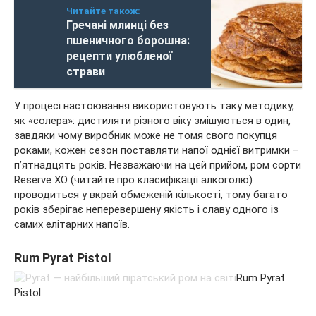
Читайте також:
Гречані млинці без
пшеничного борошна:
рецепти улюбленої
страви
У процесі настоювання використовують таку методику,
як «солера»: дистиляти різного віку змішуються в один,
завдяки чому виробник може не томя свого покупця
роками, кожен сезон поставляти напої однієї витримки –
п’ятнадцять років. Незважаючи на цей прийом, ром сорти
Reserve XO (читайте про класифікації алкоголю)
проводиться у вкрай обмеженій кількості, тому багато
років зберігає неперевершену якість і славу одного із
самих елітарних напоїв.
Rum Pyrat Pistol
Rum Pyrat
Pistol