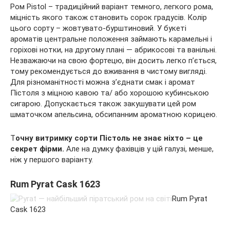
Ром Pistol – традиційний варіант темного, легкого рома,
міцність якого також становить сорок градусів. Колір
цього сорту – жовтувато-бурштиновий. У букеті
ароматів центральне положення займають карамельні і
горіхові нотки, на другому плані — абрикосові та ванільні.
Незважаючи на свою фортецю, він досить легко п’ється,
тому рекомендується до вживання в чистому вигляді.
Для різноманітності можна з’єднати смак і аромат
Пістоля з міцною кавою та/ або хорошою кубинською
сигарою. Допускається також закушувати цей ром
шматочком апельсина, обсипанним ароматною корицею.
Т
очну витримку сорти Пістоль не знає ніхто – це
секрет фірми.
Але на думку фахівців у цій галузі, менше,
ніж у першого варіанту.
Rum Pyrat Cask 1623
Rum Pyrat
Cask 1623