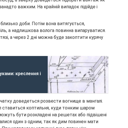
занадто важким. На крайній випадок підійде і
 близько доби. Потім вона витягується,
іль, а надлишкова волога повинна випаруватися.
тязі, а через 2 дні можна буде закоптити курячу
уками: креслення і
очатку доведеться розвести вогнище в мангалі.
ал ставиться коптильня, куди тонким шаром
можуть бути розкладені на решетах або підвішені
калися один з одним, так як дим повинен мати