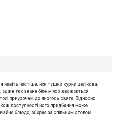
я навіть частіше, ніж тушки курки целікова.
 адже так зване біле м’ясо вважається
толі приурочені до якогось свята. Відносно
акож доступності його придбання може
ичайне блюдо, збирає за спільним столом