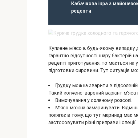
Кабачкова ікра з майонезо
рецепти
Куплене м’ясо в будь-якому випадку 
гарантію відсутності шару бактерій н
рецепті приготування, то мається на 
підготовки сировини. Тут ситуація мо
Грудку можна зварити в підсоленій 
Такий копчено-варений варіант м’яса
Вимочування у соляному розсолі.
М’ясо можна замаринувати. Відмінн
полягає в тому, що тут маринад має м
застосовувати різні приправи і спеції.