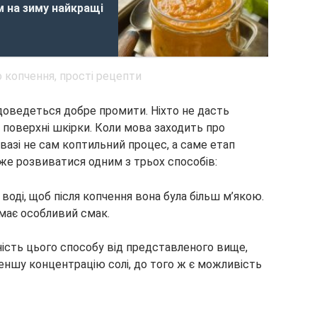
м на зиму найкращі
доведеться добре промити. Ніхто не дасть
а поверхні шкірки. Коли мова заходить про
увазі не сам коптильний процес, а саме етап
же розвиватися одним з трьох способів:
воді, щоб після копчення вона була більш м’якою.
 має особливий смак.
ість цього способу від представленого вище,
еншу концентрацію солі, до того ж є можливість