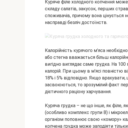
Куряче філе холодного копчення мож
складу салатів, закусок, перших страв
споживачів, причому вона цінується не
насправді безліч достоїнств.
Калорійність курячого м’яса необхідно
або стегна вважається більш калорійн
вигідно виглядає саме грудка. На 100
калорій. При цьому в м’ясі повністю в
18% і 5% відповідно. Якщо врахувати,
засвоюються, то зрозумілий факт пер
дієтичного раціону харчування.
Куряча грудка – не що інше, як філе, я
(особливо комплекс групи В) і мікрое
організм поповнює свою «комору» каль
копчена грудка може заподіяти тільки