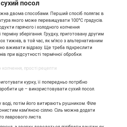
 сухий посол
ожна двома способами. Перший спосіб полягає в
атура якого може перевищувати 100°C градусів.
одукти гарячого і холодного копчення
і терміну зберігання. Грудку, приготовану другим
ох тижнів, в той час, як м’ясо з альтернативним
но вживати відразу. Ще треба підкреслити
ів при відсутності термічної обробки.
риготувати курку, її попередньо потрібно
зробити це – використовувати сухий посол.
 воді, потім його витирають рушником. Філе
рнистим кам’яною сіллю. Сіль можна додати
го лаврового листа.
посуд, а зверху доведеться підібрати вантаж як