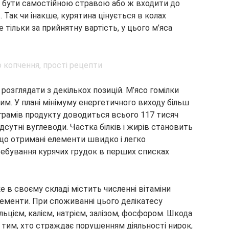
е бути самостійною стравою або ж входити до
. Так чи інакше, курятина цінується в колах
 тільки за прийнятну вартість, у цього м’яса
 розглядати з декількох позицій. М’ясо гомілки
им. У плані мінімуму енергетичного виходу більш
 грамів продукту доводиться всього 117 тисяч
ідсутні вуглеводи. Частка білків і жирів становить
 що отримані елементи швидко і легко
ебування курячих грудок в перших списках
ке в своєму складі містить численні вітаміни
лементи. При споживанні цього делікатесу
цієм, калієм, натрієм, залізом, фосфором. Шкода
 тим, хто страждає порушенням діяльності нирок,