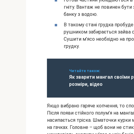
гніту. Вантаж не повинен бути 
банку з водою.
В такому стані грудка пробуде
рушником забирається зайва с
Сушити м’ясо необхідно на про
грудку.
Читайте також:
Як зварити мангал своїми р
розміри, відео
Якщо вибрано гаряче копчення, то сп
Після появи стійкого полум’я на манг
насипається тріска. Шматочки курки 
на гачках. Головне – щоб вони не сти