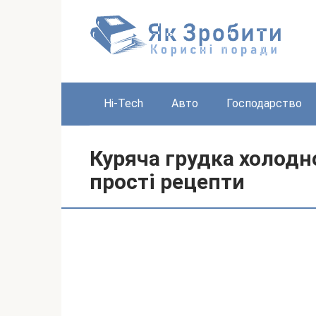
Перейти
до
вмісту
Hi-Tech
Авто
Господарство
Куряча грудка холодн
прості рецепти