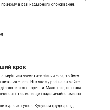
причому в разі надмірного споживання.
ол
рший крок
а вирішили закоптити тільки філе, то його
нижньої – кіля. Ні в якому разі не знімайте
яді золотистої скоринки. Мало того, що така
ченості, так вона ще і надзвичайно смачна.
ни курячих тушок. Купуючи грудки, слід