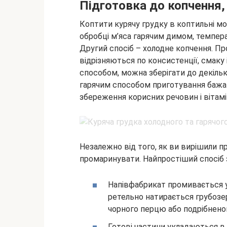
Підготовка до копчення,
Коптити курячу грудку в коптильні м
обробці м’яса гарячим димом, темпер
Другий спосіб – холодне копчення. Пр
відрізняються по консистенції, смаку 
способом, можна зберігати до декільк
гарячим способом приготування бажа
збереження корисних речовин і вітамін
Незалежно від того, як ви вирішили п
промаринувати. Найпростіший спосіб 
Напівфабрикат промивається у
ретельно натирається грубозе
чорного перцю або подрібнено
Готові частини укладаються в 