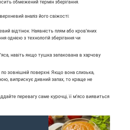
осить обмежений термін зберігання.
верхневий аналіз його свіжості:
вий відтінок. Наявність плям або кров’яних
ня однією з технологій зберігання чи
м’яса, навіть якщо тушка запакована в харчову
по зовнішній поверхні. Якщо вона слизька,
ою, виприскує дивний запах, то краще не
іддайте перевагу саме курочці, її м’ясо виявиться