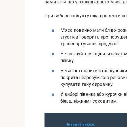
пам’ятати, що у охолодженого м’яса д
При виборі продукту слід провести по
М’ясо повинно мати блідо-роже
згустків говорить про порушен
транспортування продукції.
Не полінуйтеся оцінити запах 
плівку.
Неважко оцінити стан курочки 
покрита незрозумілою речовин
купувати таку сировину.
У виборі півника або курочки в
більш ніжним і соковитим.
Читайте також: