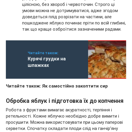
цілісною, без хвороб і червоточин. Строго ці
умови можна не дотримуватися, адже згодом
доведеться плід розрізати на частини, але
пошкоджене яблуко починає пріти по всій глибині,
так що краще озброїтися зазначеними радами.
Читайте також:
Курячі грудки на
шпажках
Читайте також: Як самостійно закоптити сир
Обробка яблук і підготовка їх до копчення
Робота з фруктами вимагає акуратності, терпіння і
ретельності. Кожне яблучко необхідно добре вимити і
просушити. Можна використовувати при цьому паперові
серветки. Спочатку складати плоди слід на ганчір’яну