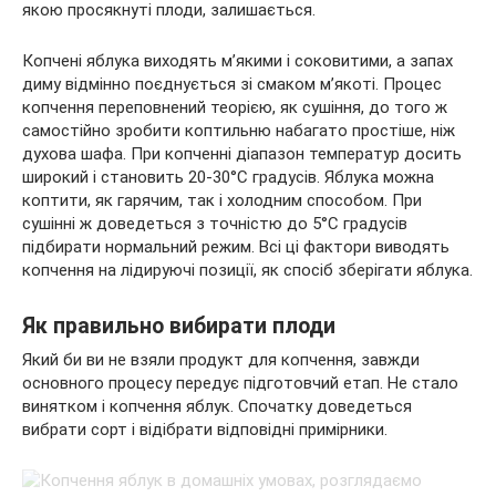
якою просякнуті плоди, залишається.
Копчені яблука виходять м’якими і соковитими, а запах
диму відмінно поєднується зі смаком м’якоті. Процес
копчення переповнений теорією, як сушіння, до того ж
самостійно зробити коптильню набагато простіше, ніж
духова шафа. При копченні діапазон температур досить
широкий і становить 20-30°C градусів. Яблука можна
коптити, як гарячим, так і холодним способом. При
сушінні ж доведеться з точністю до 5°C градусів
підбирати нормальний режим. Всі ці фактори виводять
копчення на лідируючі позиції, як спосіб зберігати яблука.
Як правильно вибирати плоди
Який би ви не взяли продукт для копчення, завжди
основного процесу передує підготовчий етап. Не стало
винятком і копчення яблук. Спочатку доведеться
вибрати сорт і відібрати відповідні примірники.