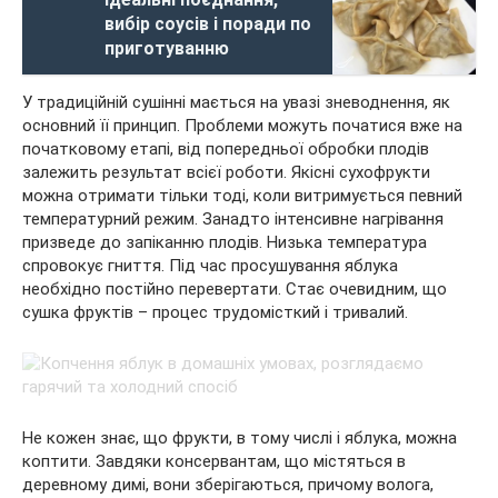
вибір соусів і поради по
приготуванню
У традиційній сушінні мається на увазі зневоднення, як
основний її принцип. Проблеми можуть початися вже на
початковому етапі, від попередньої обробки плодів
залежить результат всієї роботи. Якісні сухофрукти
можна отримати тільки тоді, коли витримується певний
температурний режим. Занадто інтенсивне нагрівання
призведе до запіканню плодів. Низька температура
спровокує гниття. Під час просушування яблука
необхідно постійно перевертати. Стає очевидним, що
сушка фруктів – процес трудомісткий і тривалий.
Не кожен знає, що фрукти, в тому числі і яблука, можна
коптити. Завдяки консервантам, що містяться в
деревному димі, вони зберігаються, причому волога,