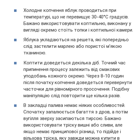
Холодне копчення яблук проводиться при
температурі, що не перевищує 30-40°C градусів.
Бажано використовувати коптильню, виконану у
вигляді окремо стоїть топки і коптильної камери.
Яблука укладаються на решета, які попередньо
слід застелити марлею або пористої м’якою
тканиною.
Коптити доведеться декілька діб. Точний час
припинення процесу залежить від смакових
уподобань кожного окремо. Через 8-10 годин
після початку копчення доведеться перевернути
часточки для рівномірного просочення. Подібну
маніпуляцію слід повторити ще кілька разів.
В закладці палива немає ніяких особливостей.
Спочатку запалюється багаття з дров, а потім
вугілля зверху засипаються тирсою. Бажано
використовувати тріску вишні або сливи, але
якщо немає принципової різниці, то підійде і
вільхова тріска, яку завжди можна купити в