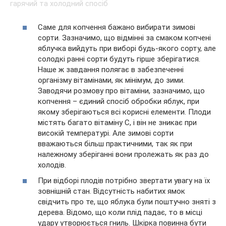
Саме для копчення бажано вибирати зимові
сорти. Зазначимо, що відмінні за смаком копчені
яблучка вийдуть при виборі будь-якого сорту, але
солодкі ранні сорти будуть гірше зберігатися.
Наше ж завдання полягає в забезпеченні
організму вітамінами, як мінімум, до зими.
Заводячи розмову про вітаміни, зазначимо, що
копчення – єдиний спосіб обробки яблук, при
якому зберігаються всі корисні елементи. Плоди
містять багато вітаміну C, і він не зникає при
високій температурі. Але зимові сорти
вважаються більш практичними, так як при
належному зберіганні вони пролежать як раз до
холодів.
При відборі плодів потрібно звертати увагу на їх
зовнішній стан. Відсутність набитих ямок
свідчить про те, що яблука були поштучно зняті з
дерева. Відомо, що коли плід падає, то в місці
удару утворюється гниль. Шкірка повинна бути