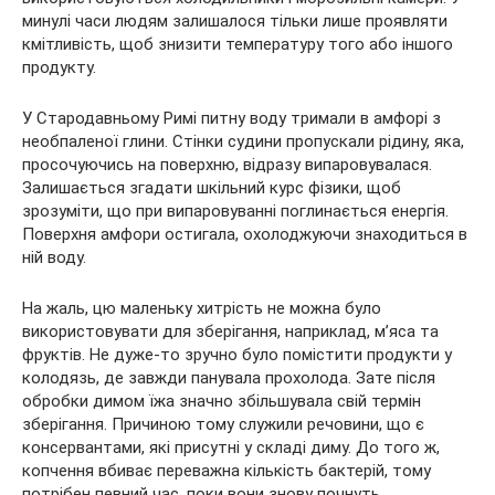
минулі часи людям залишалося тільки лише проявляти
кмітливість, щоб
знизити температуру того або іншого
продукту.
У Стародавньому Римі питну воду тримали в амфорі з
необпаленої глини. Стінки судини пропускали рідину, яка,
просочуючись на поверхню, відразу випаровувалася.
Залишається згадати шкільний курс фізики, щоб
зрозуміти, що при випаровуванні поглинається енергія.
Поверхня амфори остигала, охолоджуючи знаходиться в
ній воду.
На жаль, цю маленьку хитрість не можна було
використовувати для зберігання, наприклад, м’яса та
фруктів. Не дуже-то зручно було помістити продукти у
колодязь, де завжди панувала прохолода. Зате після
обробки димом їжа значно збільшувала свій термін
зберігання. Причиною тому служили речовини, що є
консервантами, які присутні у складі диму. До того ж,
копчення вбиває переважна кількість бактерій, тому
потрібен певний час, поки вони знову почнуть