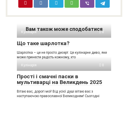
Вам також може сподобатися
Кулінарія
0
Що таке шарлотка?
Шарлотка – це не просто десерт. Це кулінарне диво, яке
може принести радість кожному, хто
Кулінарія
0
Прості і смачні паски в
мультиварці на Великдень 2025
Вітаю вас, дорогі мої! Від усієї душі вітаю вас з
наступаючою православної Великоднем! Сьогодні