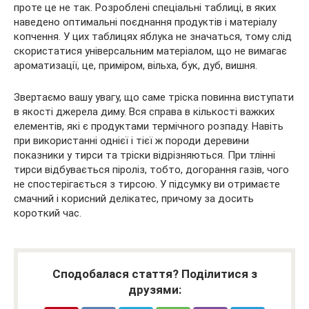
проте це не так. Розроблені спеціальні таблиці, в яких
наведено оптимальні поєднання продуктів і матеріалу
копчення. У цих таблицях яблука не значаться, тому слід
скористатися універсальним матеріалом, що не вимагає
ароматизації, це, приміром, вільха, бук, дуб, вишня.
Звертаємо вашу увагу, що саме тріска повинна виступати
в якості джерела диму. Вся справа в кількості важких
елементів, які є продуктами термічного розпаду. Навіть
при використанні однієї і тієї ж породи деревини
показники у тирси та тріски відрізняються. При тлінні
тирси відбувається піроліз, тобто, догорання газів, чого
не спостерігається з тирсою. У підсумку ви отримаєте
смачний і корисний делікатес, причому за досить
короткий час.
Сподобалася стаття? Поділитися з
друзями: