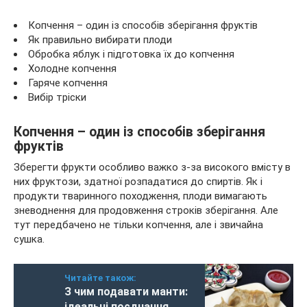
Копчення – один із способів зберігання фруктів
Як правильно вибирати плоди
Обробка яблук і підготовка їх до копчення
Холодне копчення
Гаряче копчення
Вибір тріски
Копчення – один із способів зберігання
фруктів
Зберегти фрукти особливо важко з-за високого вмісту в
них фруктози, здатної розпадатися до спиртів. Як і
продукти тваринного походження, плоди вимагають
зневоднення для продовження строків зберігання. Але
тут передбачено не тільки копчення, але і звичайна
сушка.
Читайте також:
З чим подавати манти:
ідеальні поєднання,