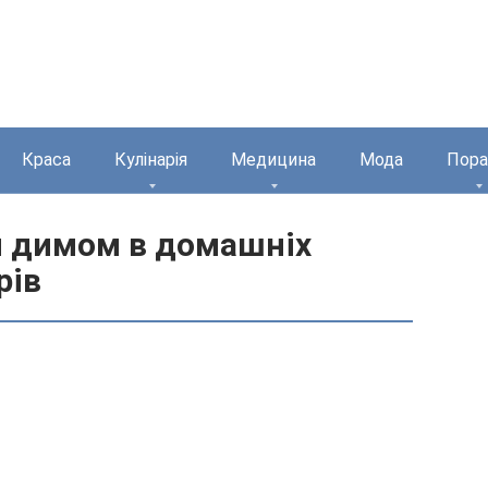
Краса
Кулінарія
Медицина
Мода
Пора
м димом в домашніх
рів