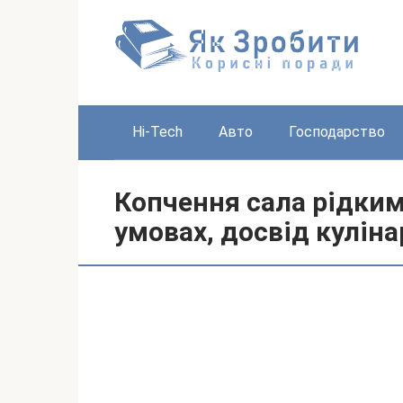
Перейти
до
вмісту
Hi-Tech
Авто
Господарство
Копчення сала рідки
умовах, досвід куліна