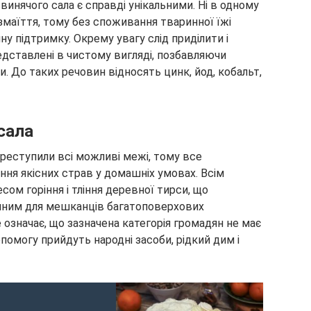
винячого сала є справді унікальними. Ні в одному
змаїття, тому без споживання тваринної їжі
у підтримку. Окрему увагу слід приділити і
редставлені в чистому вигляді, позбавляючи
ти. До таких речовин відносять цинк, йод, кобальт,
сала
ереступили всі можливі межі, тому все
ня якісних страв у домашніх умовах. Всім
сом горіння і тління деревної тирси, що
пним для мешканців багатоповерхових
 означає, що зазначена категорія громадян не має
помогу прийдуть народні засоби, рідкий дим і