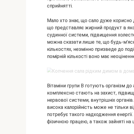
сприйнятті.
Мало хто знає, що сало дуже корисно 
що представляє жирний продукт в як
судинної системи, підвищення холесте
можна сказати лише те, що будь-м’яс
кількостях, незмінно призведе до поді
помірній кількості воно має неоціненн
Вітаміни групи B готують організм до
комплексно стають на захист, підвищу
нервової системи, внутрішніх органів.
висока калорійність може не тільки від
потребує такого надходження енергії.
фізичною працею, а також зайняті на