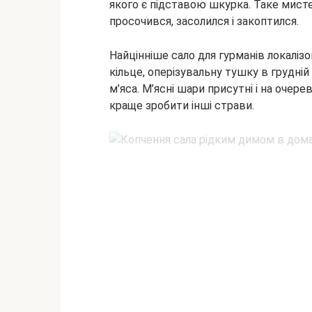
якого є підставою шкурка. Таке мист
просочився, засолился і закоптился.
Найцінніше сало для гурманів локалізо
кільце, оперізувальну тушку в грудній
м’яса. М’ясні шари присутні і на очер
краще зробити інші страви.