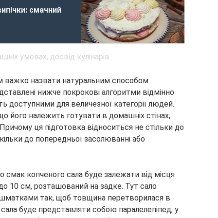
випічки: смачний
ом важко назвати натуральним способом
редставлені нижче покрокові алгоритми відмінно
ь доступними для величезної категорії людей.
кщо його належить готувати в домашніх стінах,
 Причому ця підготовка відноситься не стільки до
кільки до попередньої засолюванні або
о смак копченого сала буде залежати від місця
до 10 см, розташований на задке. Тут сало
и шматками так, щоб товщина перетворилася в
сала буде представляти собою паралелепіпед, у