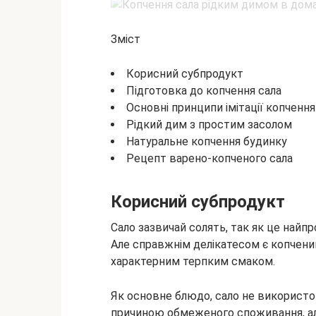
Зміст
Корисний субпродукт
Підготовка до копчення сала
Основні принципи імітації копчення
Рідкий дим з простим засолом
Натуральне копчення будинку
Рецепт варено-копченого сала
Корисний субпродукт
Сало зазвичай солять, так як це найп
Але справжнім делікатесом є копчений
характерним терпким смаком.
Як основне блюдо, сало не використо
причиною обмеженого споживання, ал