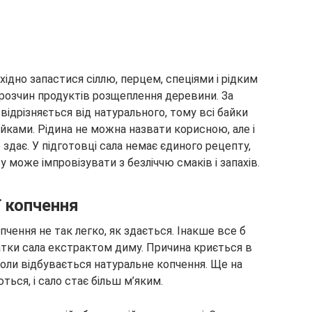
хідно запастися сіллю, перцем, спеціями і рідким
розчин продуктів розщеплення деревини. За
відрізняється від натурального, тому всі байки
ками. Рідина не можна назвати корисною, але і
здає. У підготовці сала немає єдиного рецепту,
у може імпровізувати з безліччю смаків і запахів.
ї копчення
опчення не так легко, як здається. Інакше все б
тки сала екстрактом диму. Причина криється в
коли відбувається натуральне копчення. Ще на
ься, і сало стає більш м’яким.