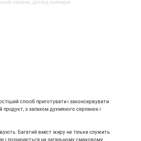
ростіший спосіб приготувати і законсервувати.
 продукт, з запахом духмяного серпанок і
вують. Багатий вміст жиру не тільки служить
е і позначається на загальному смаковому