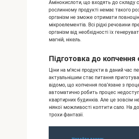
Амінокислоти, що входять до складу с
рослинному продукті немає такого ро
організм не зможе отримати повноцінн
мікроелементів. Всі рідкі речовини п
організм від необхідності їх генерува
магній, нікель.
Підготовка до копчення 
Ціни на м’ясні продукти в даний час п
актуальнішим стає питання приготуван
відомо, що копчення пов’язане з проце
автоматично робить процес недосту
квартирних будинків. Але це зовсім не
ніякої можливості коптити сало. На до
трохи фантазії.
Читайте також: