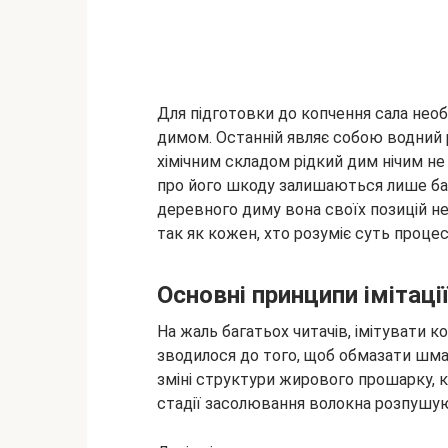
Для підготовки до копчення сала необ
димом. Останній являє собою водний 
хімічним складом рідкий дим нічим не 
про його шкоду залишаються лише бай
деревного диму вона своїх позицій не 
так як кожен, хто розуміє суть процес
Основні принципи імітаці
На жаль багатьох читачів, імітувати к
зводилося до того, щоб обмазати шма
зміні структури жирового прошарку, 
стадії засолювання волокна розпушуют