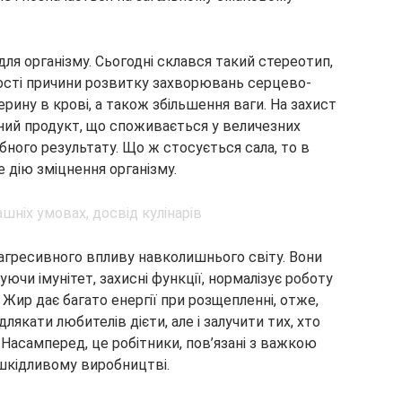
для організму. Сьогодні склався такий стереотип,
ості причини розвитку захворювань серцево-
рину в крові, а також збільшення ваги. На захист
ний продукт, що споживається у величезних
бного результату. Що ж стосується сала, то в
е дію зміцнення організму.
 агресивного впливу навколишнього світу. Вони
ючи імунітет, захисні функції, нормалізує роботу
 Жир дає багато енергії при розщепленні, отже,
лякати любителів дієти, але і залучити тих, хто
 Насамперед, це робітники, пов’язані з важкою
 шкідливому виробництві.