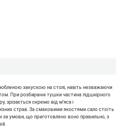
любленою закускою на столі, навіть незважаючи
том. При розбиранні тушки частина підшкірного
у, зрізається окремо від м’яса і
різних страв. За смаковими якостями сало стоїть
и за умови, що приготовлено воно правильно, з
ей.