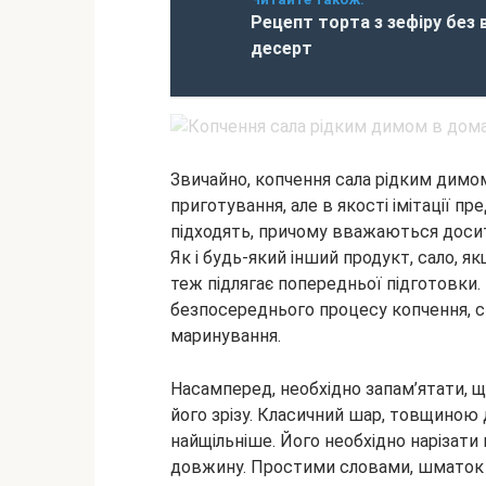
Рецепт торта з зефіру без 
десерт
Звичайно, копчення сала рідким дим
приготування, але в якості імітації п
підходять, причому вважаються досит
Як і будь-який інший продукт, сало, я
теж підлягає попередньої підготовки.
безпосереднього процесу копчення, с
маринування.
Насамперед, необхідно запам’ятати, щ
його зрізу. Класичний шар, товщиною 
найщільніше. Його необхідно нарізат
довжину. Простими словами, шматок 