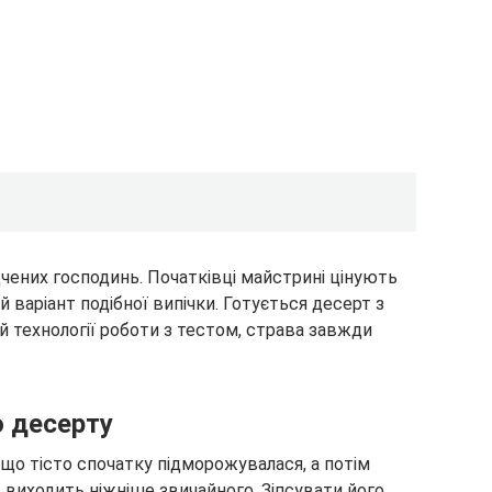
чених господинь. Початківці майстрині цінують
 варіант подібної випічки. Готується десерт з
ій технології роботи з тестом, страва завжди
о десерту
 що тісто спочатку підморожувалася, а потім
ж виходить ніжніше звичайного. Зіпсувати його