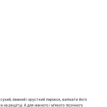
сухий, ламкий і хрусткий пиріжок, випікати його
 на решітці. А для ніжного і м’якого пісочного