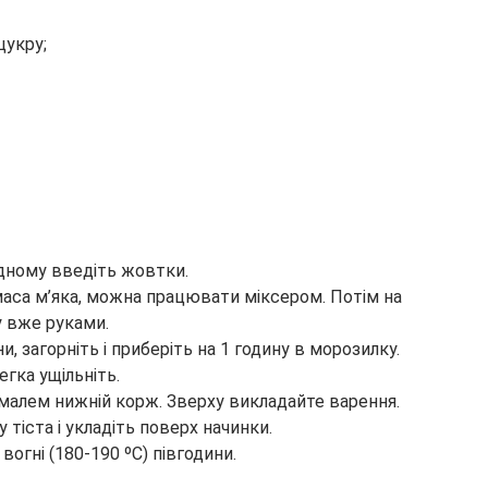
цукру;
одному введіть жовтки.
маса м’яка, можна працювати міксером. Потім на
у вже руками.
ни, загорніть і приберіть на 1 годину в морозилку.
егка ущільніть.
хмалем нижній корж. Зверху викладайте варення.
 тіста і укладіть поверх начинки.
вогні (180-190 ºC) півгодини.