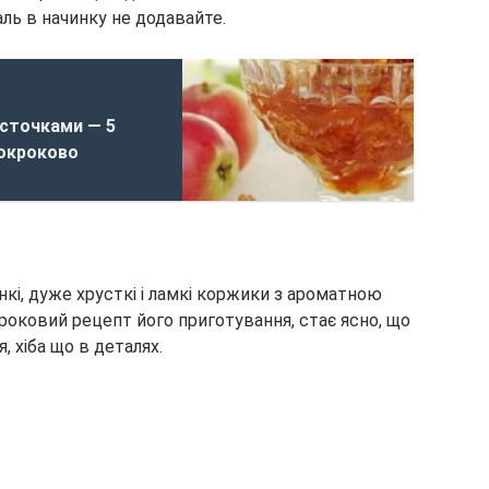
ль в начинку не додавайте.
асточками — 5
покроково
нкі, дуже хрусткі і ламкі коржики з ароматною
оковий рецепт його приготування, стає ясно, що
, хіба що в деталях.