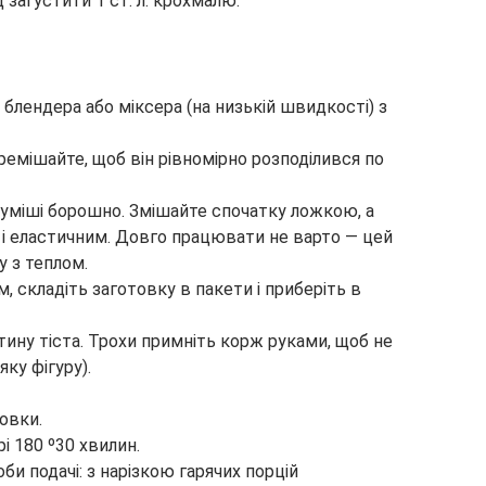
 загустити 1 ст. л. крохмалю.
блендера або міксера (на низькій швидкості) з
емішайте, щоб він рівномірно розподілився по
уміші борошно. Змішайте спочатку ложкою, а
 і еластичним. Довго працювати не варто — цей
у з теплом.
м, складіть заготовку в пакети і приберіть в
тину тіста. Трохи примніть корж руками, щоб не
ку фігуру).
овки.
і 180 º30 хвилин.
и подачі: з нарізкою гарячих порцій