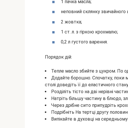
1 пачка масла;
неповний склянку звичайного 
2 жовтка;
1 ст. л. з гіркою крохмалю;
0,2 л густого варення.
Порядок дій:
Тепле масло збийте з цукром. По 
Додайте борошно. Спочатку, поки 
столі доведіть її до еластичного стан
Розділіть тісто на дві нерівні части
Натріть більшу частину в блюдо, зл
Через дрібне сито припудріть кро
Подрібніть На тертці другу половину
Випікайте в духовці на середньому 