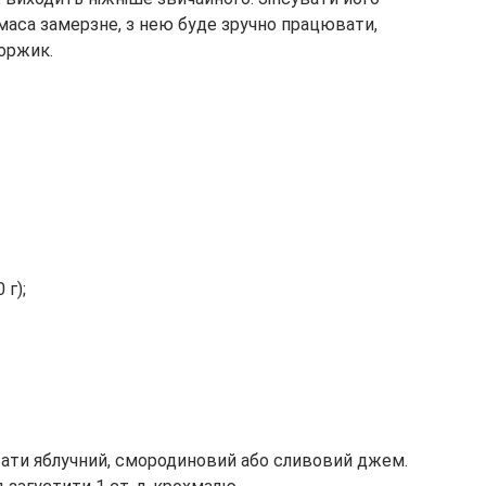
маса замерзне, з нею буде зручно працювати,
оржик.
 г);
вати яблучний, смородиновий або сливовий джем.