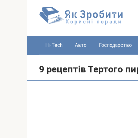
Перейти
до
вмісту
Hi-Tech
Авто
Господарство
9 рецептів Тертого пи