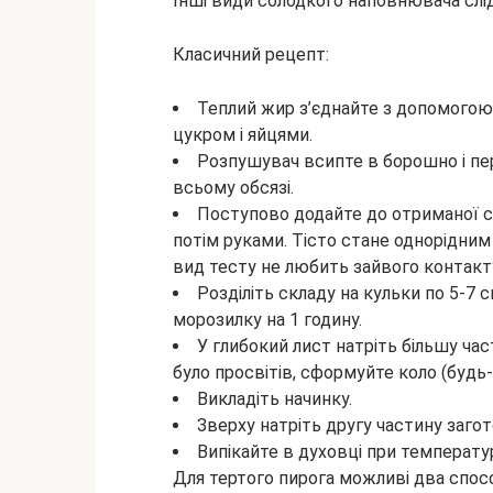
Інші види солодкого наповнювача слід
Класичний рецепт:
Теплий жир з’єднайте з допомогою 
цукром і яйцями.
Розпушувач всипте в борошно і пер
всьому обсязі.
Поступово додайте до отриманої с
потім руками. Тісто стане однорідним
вид тесту не любить зайвого контакт
Розділіть складу на кульки по 5-7 с
морозилку на 1 годину.
У глибокий лист натріть більшу час
було просвітів, сформуйте коло (будь-я
Викладіть начинку.
Зверху натріть другу частину загот
Випікайте в духовці при температур
Для тертого пирога можливі два способ