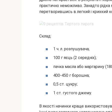
практично неможливо. Занадто рідка 
перетворившись в легкий і крихкий к
Склад:
1 ч. л. розпушувача;
100 г яєць (2 середніх);
пачка масла або маргарину (180
400-450 г борошна;
0,5 ст. цукру;
1 ст. густого джему.
В якості начинки краще використову