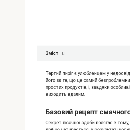
Зміст
Тертий пиріг є улюбленцем у недосвід
його за те, що це самий безпроблемний
простих продуктів, і, завдяки особлив
виходить вдалим.
Базовий рецепт смачног
Секрет пісочної здоби полягає в тому,
дрібно натирається. В результаті кор