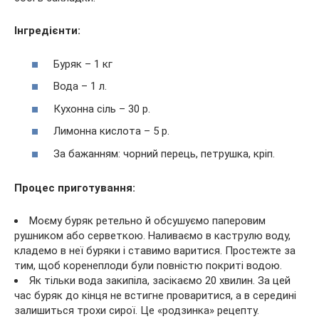
Інгредієнти:
Буряк – 1 кг
Вода – 1 л.
Кухонна сіль – 30 р.
Лимонна кислота – 5 р.
За бажанням: чорний перець, петрушка, кріп.
Процес приготування:
Моєму буряк ретельно й обсушуємо паперовим
рушником або серветкою. Наливаємо в каструлю воду,
кладемо в неї буряки і ставимо варитися. Простежте за
тим, щоб коренеплоди були повністю покриті водою.
Як тільки вода закипіла, засікаємо 20 хвилин. За цей
час буряк до кінця не встигне проваритися, а в середині
залишиться трохи сирої. Це «родзинка» рецепту.