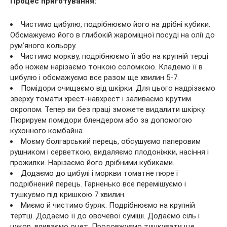
Процес приготування:
Чистимо цибулю, подрібнюємо його на дрібні кубики.
Обсмажуємо його в глибокій жароміцної посуді на олії до
рум’яного кольору.
Чистимо моркву, подрібнюємо її або на крупній терці
або ножем нарізаємо тонкою соломкою. Кладемо її в
цибулю і обсмажуємо все разом ще хвилин 5-7.
Помідори очищаємо від шкірки. Для цього надрізаємо
зверху томати хрест-навхрест і заливаємо крутим
окропом. Тепер ви без праці зможете видалити шкірку.
Пюрируем помідори блендером або за допомогою
кухонного комбайна.
Моєму болгарський перець, обсушуємо паперовим
рушником і серветкою, видаляємо плодоніжки, насіння і
прожилки. Нарізаємо його дрібними кубиками.
Додаємо до цибулі і моркви томатне пюре і
подрібнений перець. Гарненько все перемішуємо і
тушкуємо під кришкою 7 хвилин.
Миємо й чистимо буряк. Подрібнюємо на крупній
тертці. Додаємо її до овочевої суміші. Додаємо сіль і
цукор, вливаємо оцет. Продовжуємо тушкувати ще