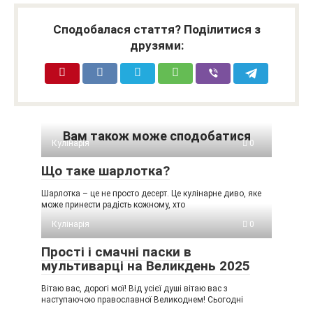
Сподобалася стаття? Поділитися з
друзями:
Вам також може сподобатися
Кулінарія
0
Що таке шарлотка?
Шарлотка – це не просто десерт. Це кулінарне диво, яке
може принести радість кожному, хто
Кулінарія
0
Прості і смачні паски в
мультиварці на Великдень 2025
Вітаю вас, дорогі мої! Від усієї душі вітаю вас з
наступаючою православної Великоднем! Сьогодні