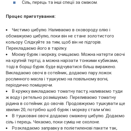
Сіль, перець та інші спеції за смаком.
Процес приготування:
Чистимо цибулю. Наливаємо в сковороду олію і
обсмажуємо цибулю, поки він не стане золотистого
кольору. Слідкуйте за тим, щоб він не підгорів.
Перекладаємо його в тарілку.
Моєму буряк і моркву, очищаємо. Можна натерти овочі
на крупній тертці, а можна нарізати тонкими кубиками,
тоді в борщі буряк буде відчуватися більш виражено.
Викладаємо овочі в сотейник, додаємо пару ложок
рослинного масла і тушкуємо на повільному вогні,
періодично помішуючи.
В кружку викладаємо томатну пасту, наливаємо туди
ж воду і ретельно розмішуємо. Переливаємо томатну
рідина в сотейник до овочів. Продовжуємо тушкувати ще
хвилин 20, потрібно щоб буряк і моркву стали м’які.
В тушковані овочі додаємо смажену цибулю. Додаємо
сіль і перець. Чекаємо, поки суміш не охолоне.
Розкладаємо заправку в поліетиленові пакети так,