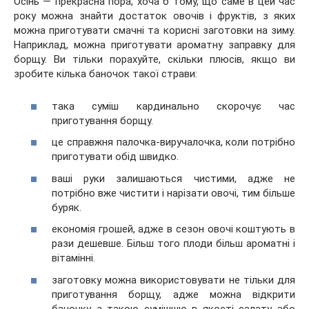
Осінь — прекрасна пора, хоча б тому, що саме в цей час
року можна знайти достаток овочів і фруктів, з яких
можна приготувати смачні та корисні заготовки на зиму.
Наприклад, можна приготувати ароматну заправку для
борщу. Ви тільки порахуйте, скільки плюсів, якщо ви
зробите
кілька баночок такої страви:
така суміш кардинально скорочує час
приготування борщу.
це справжня палочка-виручалочка, коли потрібно
приготувати обід швидко.
ваші руки залишаються чистими, адже не
потрібно вже чистити і нарізати овочі, тим більше
буряк.
економія грошей, адже в сезон овочі коштують в
рази дешевше. Більш того плоди більш ароматні і
вітамінні.
заготовку можна використовувати не тільки для
приготування борщу, адже можна відкрити
баночку з такою сумішшю в якості салату або