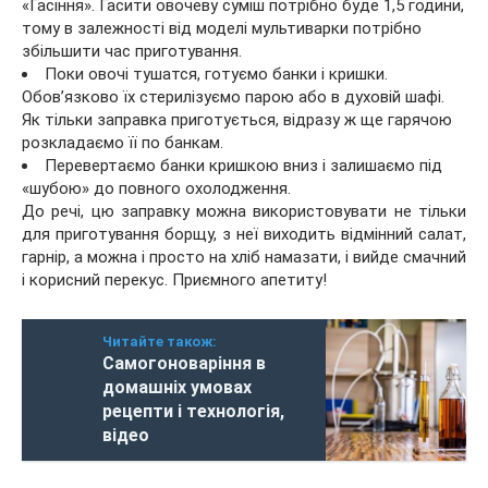
«Гасіння». Гасити овочеву суміш потрібно буде 1,5 години,
тому в залежності від моделі мультиварки потрібно
збільшити час приготування.
Поки овочі тушатся, готуємо банки і кришки.
Обов’язково їх стерилізуємо парою або в духовій шафі.
Як тільки заправка приготується, відразу ж ще гарячою
розкладаємо її по банкам.
Перевертаємо банки кришкою вниз і залишаємо під
«шубою» до повного охолодження.
До речі, цю заправку можна використовувати не тільки
для приготування борщу, з неї виходить відмінний салат,
гарнір, а можна і просто на хліб намазати, і вийде смачний
і корисний перекус. Приємного апетиту!
Читайте також:
Самогоноваріння в
домашніх умовах
рецепти і технологія,
відео