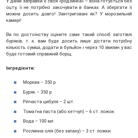
У даній заправки є своя «родзинка» – вона готується без
оцту, її не потрібно закочувати в банках. А зберігати її
можна досить довго! Заінтриговані як? У морозильній
камері!
Ви по достоїнству оціните саме такий спосіб заготівлі
буряків, т. к. вам буде досить лише дістати потрібну
кількість суміші, додати в бульйон і через 10 хвилин у вас
буде готовий справжній борщ.
Інгредієнти:
Морква – 350 р.
Буряк – 350 р.
Ріпчаста цибуля – 2 шт.
Томатна паста (або кетчуп) – 6 ст. ложок.
Вода – 100 мл
Рослинна олія (без запаху) – 3 ст. ложки.