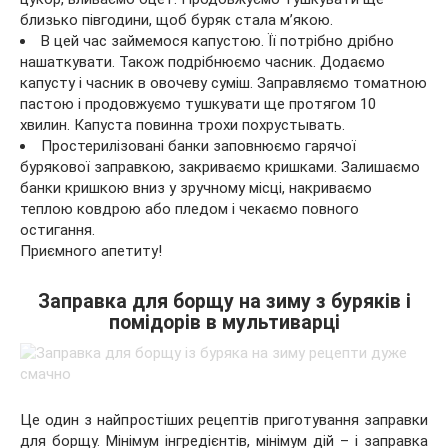
близько півгодини, щоб буряк стала м’якою.
В цей час займемося капустою. Її потрібно дрібно
нашаткувати. Також подрібнюємо часник. Додаємо
капусту і часник в овочеву суміш. Заправляємо томатною
пастою і продовжуємо тушкувати ще протягом 10
хвилин. Капуста повинна трохи похрустывать.
Простерилізовані банки заповнюємо гарячої
бурякової заправкою, закриваємо кришками. Залишаємо
банки кришкою вниз у зручному місці, накриваємо
теплою ковдрою або пледом і чекаємо повного
остигання.
Приємного апетиту!
Заправка для борщу на зиму з буряків і
помідорів в мультиварці
Це один з найпростіших рецептів приготування заправки
для борщу. Мінімум інгредієнтів, мінімум дій – і заправка