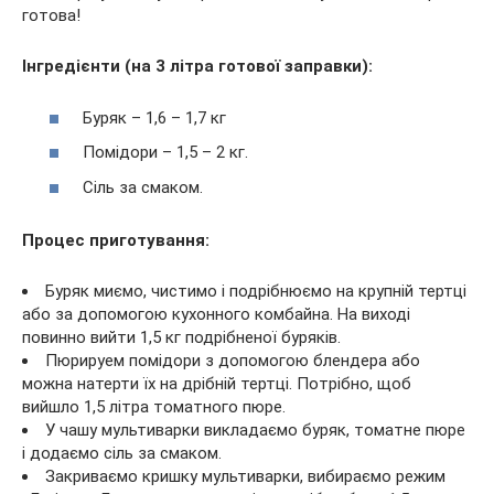
готова!
Інгредієнти (на 3 літра готової заправки):
Буряк – 1,6 – 1,7 кг
Помідори – 1,5 – 2 кг.
Сіль за смаком.
Процес приготування:
Буряк миємо, чистимо і подрібнюємо на крупній тертці
або за допомогою кухонного комбайна. На виході
повинно вийти 1,5 кг подрібненої буряків.
Пюрируем помідори з допомогою блендера або
можна натерти їх на дрібній тертці. Потрібно, щоб
вийшло 1,5 літра томатного пюре.
У чашу мультиварки викладаємо буряк, томатне пюре
і додаємо сіль за смаком.
Закриваємо кришку мультиварки, вибираємо режим