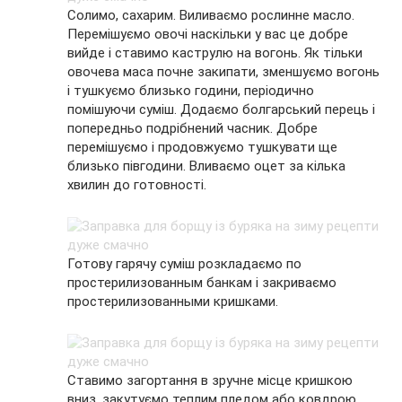
Солимо, сахарим. Виливаємо рослинне масло.
Перемішуємо овочі наскільки у вас це добре
вийде і ставимо каструлю на вогонь. Як тільки
овочева маса почне закипати, зменшуємо вогонь
і тушкуємо близько години, періодично
помішуючи суміш. Додаємо болгарський перець і
попередньо подрібнений часник. Добре
перемішуємо і продовжуємо тушкувати ще
близько півгодини. Вливаємо оцет за кілька
хвилин до готовності.
Готову гарячу суміш розкладаємо по
простерилизованным банкам і закриваємо
простерилизованными кришками.
Ставимо загортання в зручне місце кришкою
вниз, закутуємо теплим пледом або ковдрою,