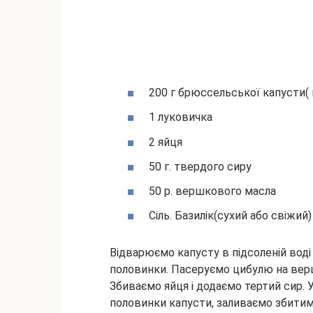
200 г брюссельської капусти
1 луковичка
2 яйця
50 г. твердого сиру
50 р. вершкового масла
Сіль. Базилік(сухий або свіжий)
Відварюємо капусту в підсоленій воді
половинки. Пасеруємо цибулю на верш
Збиваємо яйця і додаємо тертий сир. 
половинки капусти, заливаємо збитим