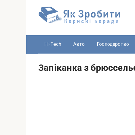
Перейти
до
вмісту
Hi-Tech
Авто
Господарство
Запіканка з брюссель