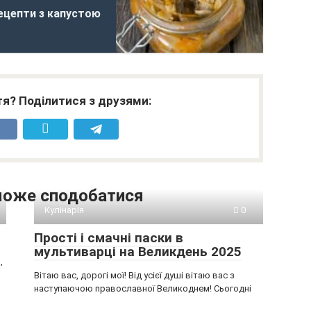
рецепти з капустою
я? Поділитися з друзями:
може сподобатися
Кулінарія
0
Прості і смачні паски в
мультиварці на Великдень 2025
,
Вітаю вас, дорогі мої! Від усієї душі вітаю вас з
наступаючою православної Великоднем! Сьогодні