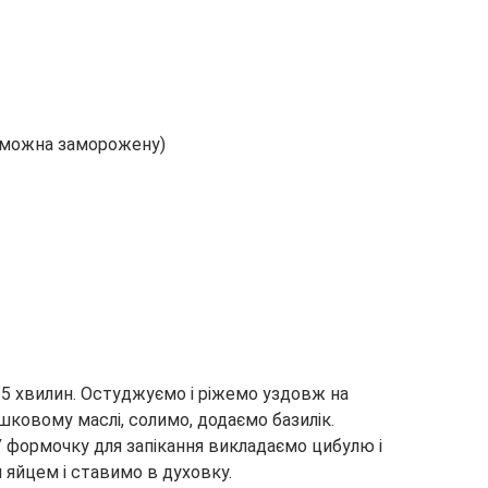
( можна заморожену)
 5 хвилин. Остуджуємо і ріжемо
уздовж на
ковому маслі, солимо, додаємо базилік.
У формочку для запікання викладаємо цибулю і
 яйцем і ставимо в духовку.