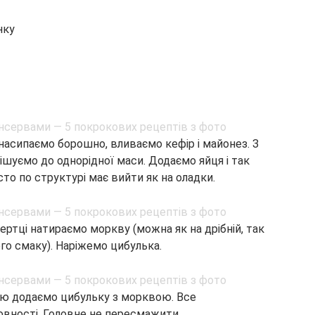
нку
 насипаємо борошно, вливаємо кефір і майонез. З
шуємо до однорідної маси. Додаємо яйця і так
то по структурі має вийти як на оладки.
ертці натираємо моркву (можна як на дрібній, так
ого смаку). Наріжемо цибулька.
ією додаємо цибульку з морквою. Все
вності. Головне не пересмажити.