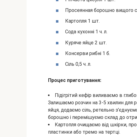
Просеянная борошно вищого со
Картопля 1 шт.
Сода кухонні 1 ч. л.
Куряче яйце 2 шт.
Консерви рибні 1 б.
Сіль 0,5 ч. л.
Процес приготування:
Підігрітий кефір виливаємо в глибо
Залишаємо розчин на 3-5 хвилин для р
яйця, додаємо сіль, ретельно з’єдну
борошно і перемішуємо склад до отри
Картопля очищаємо від шкірки, про
пластинки або тремо на тертці.