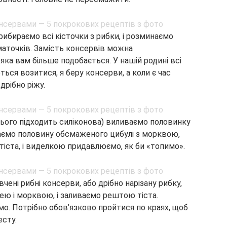
ибираємо всі кісточки з рибки, і розминаємо
аточків. Замість консервів можна
яка вам більше подобається. У нашій родині всі
ться возитися, я беру консерви, а коли є час
дрібно ріжу.
сього підходить силіконова) виливаємо половинку
даємо половину обсмаженого цибулі з морквою,
 тіста, і виделкою придавлюємо, як би «топимо».
чені рибні консерви, або дрібно нарізану рибку,
ю і морквою, і заливаємо рештою тіста.
мо. Потрібно обов’язково пройтися по краях, щоб
есту.