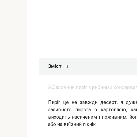
Зміст
Пиріг це не завжди десерт, я дуж
заливного пирога з картоплею, к
виходить насиченим і поживним, йог
або на виїзний пікнік.