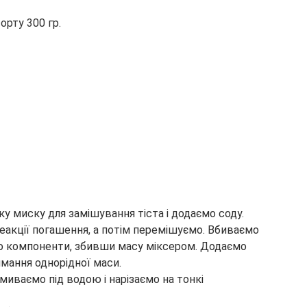
рту 300 гр.
ку миску для замішування тіста і додаємо соду.
еакції погашення, а потім перемішуємо. Вбиваємо
ємо компоненти, збивши масу міксером. Додаємо
мання однорідної маси.
миваємо під водою і нарізаємо на тонкі