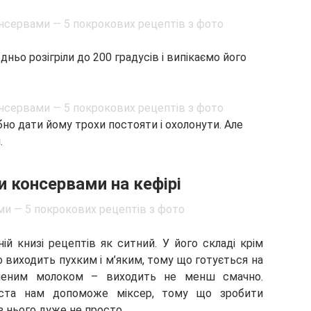
ньо розігріли до 200 градусів і випікаємо його
бно дати йому трохи постояти і охолонути. Але
.
и консервами на кефірі
й книзі рецептів як ситний. У його складі крім
о виходить пухким і м’яким, тому що готується на
ашеним молоком – виходить не менш смачно.
іста нам допоможе міксер, тому що зробити
з нього дуже не просто.