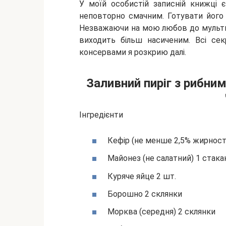
У моїй особистій
записній книжці є
неповторно смачним. Готувати його м
Незважаючи на мою любов до мультив
виходить більш насиченим. Всі сек
консервами я розкрию далі.
Заливний пиріг з рибни
Інгредієнти
Кефір (не менше 2,5% жирності
Майонез (не салатний) 1 стака
Куряче яйце 2 шт.
Борошно 2 склянки
Морква (середня) 2 склянки