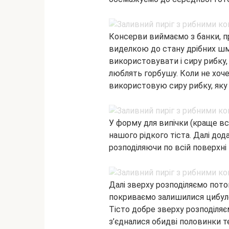
Консерви виймаємо з банки, пр
виделкою до стану дрібних шм
використовувати і сиру рибку, 
люблять горбушу. Коли не хоче
використовую сиру рибку, яку 
У форму для випічки (краще в
нашого рідкого тіста. Далі до
розподіляючи по всій поверхні
Далі зверху розподіляємо потов
покриваємо залишилися цибуле
Тісто добре зверху розподіляє
з’єдналися обидві половинки т