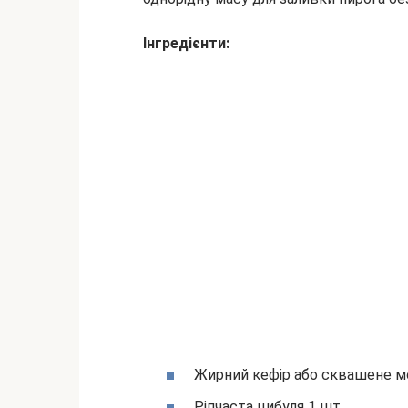
Інгредієнти:
Жирний кефір або сквашене м
Ріпчаста цибуля 1 шт.