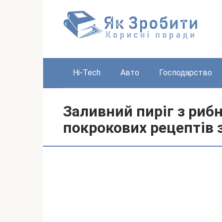
Перейти
до
вмісту
Hi-Tech
Авто
Господарство
Заливний пиріг з риб
покрокових рецептів 