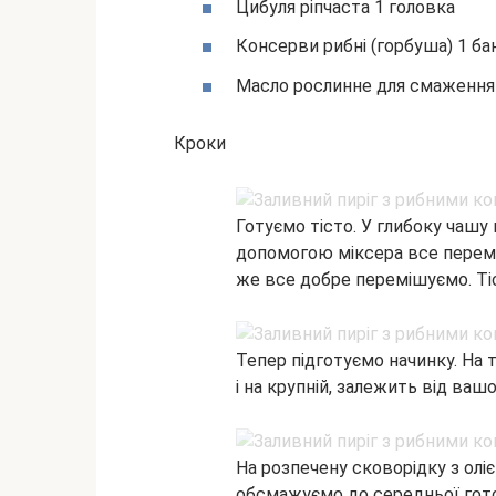
Цибуля ріпчаста 1 головка
Консерви рибні (горбуша) 1 ба
Масло рослинне для смаження
Кроки
Готуємо тісто. У глибоку чашу
допомогою міксера все перемі
же все добре перемішуємо. Тіс
Тепер підготуємо начинку. На т
і на крупній, залежить від ваш
На розпечену сковорідку з ол
обсмажуємо до середньої гото