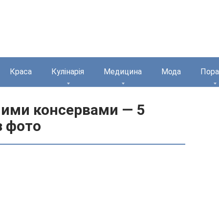
Краса
Кулінарія
Медицина
Мода
Пора
ними консервами — 5
з фото