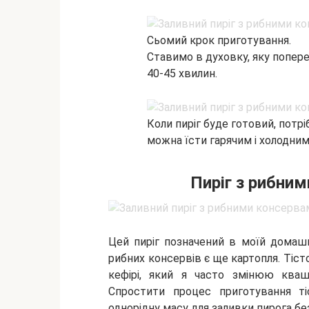
Сьомий крок приготування.
Ставимо в духовку, яку поперед
40-45 хвилин.
Коли пиріг буде готовий, потрі
можна їсти гарячим і холодним
Пиріг з рибним
Цей пиріг позначений в моїй домашні
рибних консервів є ще картопля. Тіст
кефірі, який я часто змінюю кв
Спростити процес приготування т
однорідну масу для заливки пирога бе