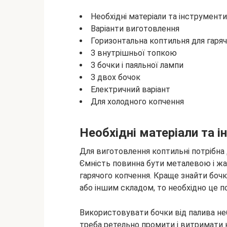
Необхідні матеріали та інструменти
Варіанти
виготовлення
Горизонтальна коптильня для гаря
З внутрішньої топкою
З бочки і паяльної лампи
З двох бочок
Електричний варіант
Для холодного копчення
Необхідні матеріали та 
Для виготовлення коптильні потрібна 
Ємність повинна бути металевою і жа
гарячого копчення. Краще знайти боч
або іншим складом, то необхідно це п
Використовувати бочки від палива неб
треба ретельно промити і витримати н