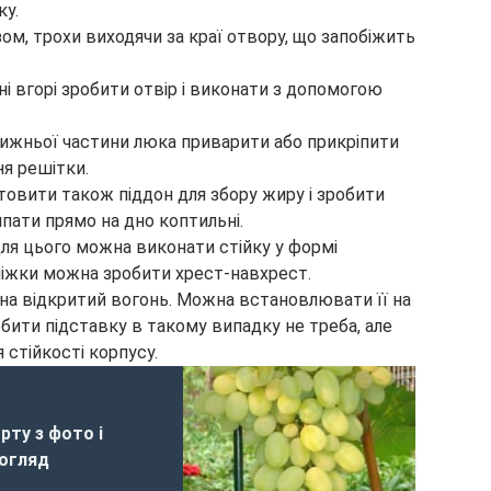
ку.
ом, трохи виходячи за краї отвору, що запобіжить
ні вгорі зробити отвір і виконати з допомогою
нижньої частини люка приварити або прикріпити
я решітки.
товити також піддон для збору жиру і зробити
ипати прямо на дно коптильні.
Для цього можна виконати стійку у формі
 ніжки можна зробити хрест-навхрест.
а відкритий вогонь. Можна встановлювати її на
обити підставку в такому випадку не треба, але
 стійкості корпусу.
рту з фото і
догляд