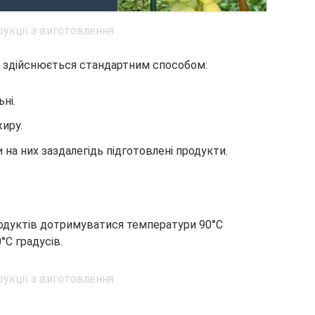
і здійснюється стандартним способом:
ні.
иру.
 на них заздалегідь підготовлені продукти.
одуктів дотримуватися температури 90°C
0°C градусів.