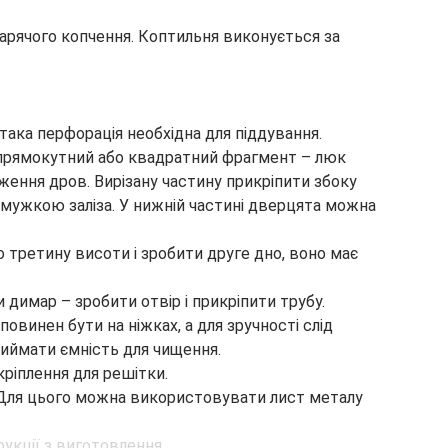
рячого копчення. Коптильня виконується за
така перфорація необхідна для піддування.
и прямокутний або квадратний фрагмент – люк
ення дров. Вирізану частину прикріпити збоку
 смужкою заліза. У нижній частині дверцята можна
о третину висоти і зробити друге дно, воно має
и димар – зробити отвір і прикріпити трубу.
повинен бути на ніжках, а для зручності слід
виймати ємність для чищення.
кріплення для решітки.
Для цього можна використовувати лист металу