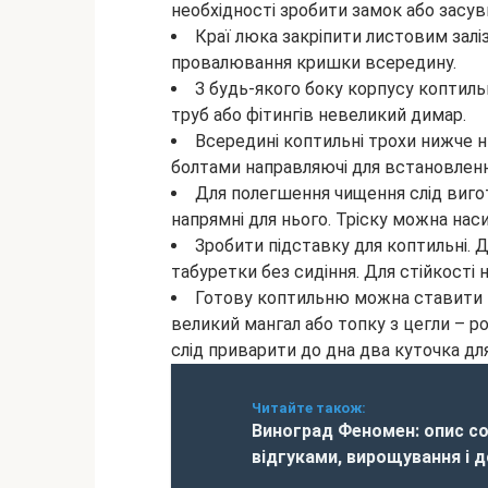
необхідності зробити замок або засув
Краї люка закріпити листовим заліз
провалювання кришки всередину.
З будь-якого боку корпусу коптиль
труб або фітингів невеликий димар.
Всередині коптильні трохи нижче 
болтами направляючі для встановленн
Для полегшення чищення слід виго
напрямні для нього. Тріску можна нас
Зробити підставку для коптильні. 
табуретки без сидіння. Для стійкості
Готову коптильню можна ставити н
великий мангал або топку з цегли – р
слід приварити до дна два куточка для
Читайте також:
Виноград Феномен: опис со
відгуками, вирощування і 