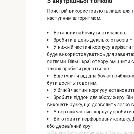
З внутрішньої топкою
Пристрій використовують лише для га
наступним алгоритмом:
Встановити бочку вертикально.
Зробити в день декілька отворів – 
У нижній частині корпусу вирізат
буде використовуватись для завантаж
петлями. Вільні краї отвору зміцнити
також зробити ряд отворів.
Відступити від дна бочки приблизн
бути досить товстим.
У бічній частині корпусу встановит
Зробити піддон для збору жиру. Він 
виконати ручку, що дозволить легко 
У верхній частині корпусу зробити 
Виготовити перфоровану кришку. 
або дерев’яний круг.