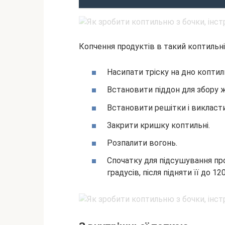
Копчення продуктів в такий коптильн
Насипати тріску на дно коптиль
Встановити піддон для збору ж
Встановити решітки і викласти
Закрити кришку коптильні.
Розпалити вогонь.
Спочатку для підсушування пр
градусів, після підняти її до 12