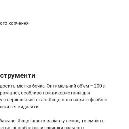
чого копчення
інструменти
досить містка бочка. Оптимальний об’єм – 200 л.
роміцної, особливо при використанні для
ку з нержавіючої сталі. Якщо вона вкрита фарбою
окриття видалити.
ажано. Якщо іншого варіанту немає, то ємність
а вогні, щоб згоріли залишки пального.