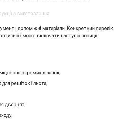
румент і допоміжні матеріали. Конкретний перелік
птильні і може включати наступні позиції:
зміцнення окремих ділянок;
для решіток і листа;
для дверцят;
оходу;