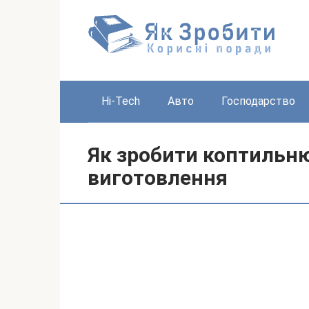
Перейти
до
вмісту
Hi-Tech
Авто
Господарство
Як зробити коптильню 
виготовлення