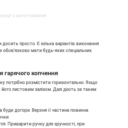
досить просто. Є кілька варіантів виконання
е обов’язково мати будь-яких спеціальних
я гарячого копчення
чку потрібно розмістити горизонтально. Якщо
и його листовим залізом. Далі діють за таким
а буде догори. Верхня її частина повинна
чки.
лі. Приварити ручку для зручності, при