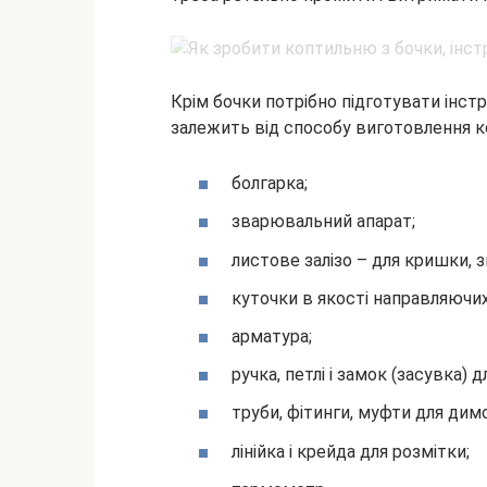
Крім бочки потрібно підготувати інст
залежить від способу виготовлення ко
болгарка;
зварювальний апарат;
листове залізо – для кришки, 
куточки в якості направляючих 
арматура;
ручка, петлі і замок (засувка) 
труби, фітинги, муфти для дим
лінійка і крейда для розмітки;