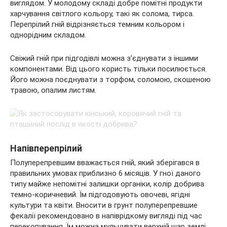
виглядом. У молодому складі добре помітні продукти
харчування світлого кольору, такі як солома, тирса.
Перепрілий гній відрізняється темним кольором і
однорідним складом.
Свіжий гній при підгодівлі можна з’єднувати з іншими
компонентами. Від цього користь тільки посилюється.
Його можна поєднувати з торфом, соломою, скошеною
травою, опалим листям.
Напівперепрілий
Полуперепревшим вважається гній, який зберігався в
правильних умовах приблизно 6 місяців. У гної даного
типу майже непомітні залишки органіки, колір добрива
темно-коричневий. Їм підгодовують овочеві, ягідні
культури та квіти. Вносити в грунт полуперепревшие
фекалії рекомендовано в напіврідкому вигляді під час
перекопування. Їм можна мульчувати верхній шар землі.