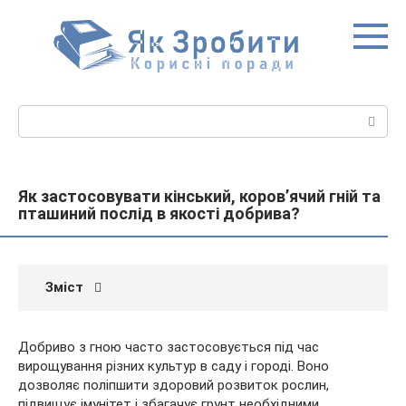
Перейти
до
вмісту
Пошук:
Як застосовувати кінський, коров’ячий гній та
пташиний послід в якості добрива?
Зміст
Добриво з гною часто застосовується під час
вирощування різних культур в саду і городі. Воно
дозволяє поліпшити здоровий розвиток рослин,
підвищує імунітет і збагачує грунт необхідними