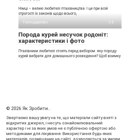
Німці – великі любителі птахівництва. І це при всій
строгості їх законів щодо всього,
Господарство
0
Порода курей несучок родоніт:
характеристики і фото
Птахівники любителі стоять перед вибором: яку породу
курей вибрати для домашнього розведення? Щоб взимку
© 2026 Як Зробити...
Звертаємо вашу увагу на те, що матеріали сайту взяті з
відкритих джерел, і несуть ознайомлювальний
характер і ні за яких умов не є публічною офертою або
методиками для лікування. Використання будь-яких
матеріалів, розміщених на сайті, дозволяється за умови