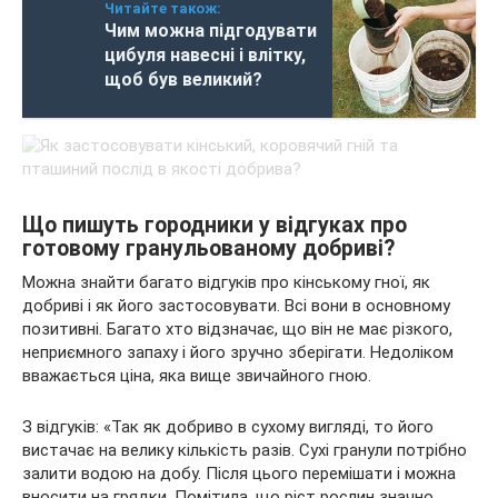
Читайте також:
Чим можна підгодувати
цибуля навесні і влітку,
щоб був великий?
Що пишуть городники у відгуках про
готовому гранульованому добриві?
Можна знайти багато відгуків про кінському гної, як
добриві і як його застосовувати. Всі вони в основному
позитивні. Багато хто відзначає, що він не має різкого,
неприємного запаху і його зручно зберігати. Недоліком
вважається ціна, яка вище звичайного гною.
З відгуків: «Так як добриво в сухому вигляді, то його
вистачає на велику кількість разів. Сухі гранули потрібно
залити водою на добу. Після цього перемішати і можна
вносити на грядки. Помітила, що ріст рослин значно