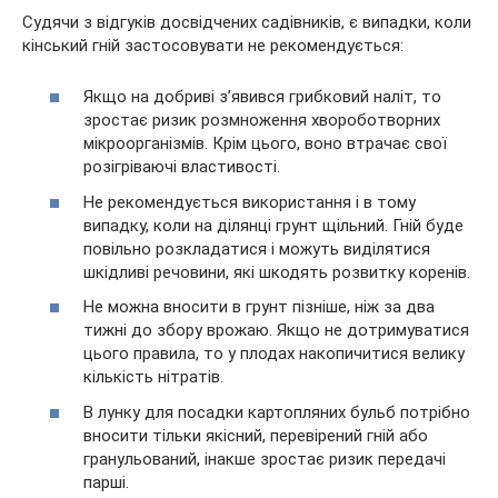
Судячи з відгуків досвідчених садівників, є випадки, коли
кінський гній застосовувати не рекомендується:
Якщо на добриві з’явився грибковий наліт, то
зростає ризик розмноження хвороботворних
мікроорганізмів. Крім цього, воно втрачає свої
розігріваючі властивості.
Не рекомендується використання і в тому
випадку, коли на ділянці грунт щільний. Гній буде
повільно розкладатися і можуть виділятися
шкідливі речовини, які шкодять розвитку коренів.
Не можна вносити в грунт пізніше, ніж за два
тижні до збору врожаю. Якщо не дотримуватися
цього правила, то у плодах накопичитися велику
кількість нітратів.
В лунку для посадки картопляних бульб потрібно
вносити тільки якісний, перевірений гній або
гранульований, інакше зростає ризик передачі
парші.