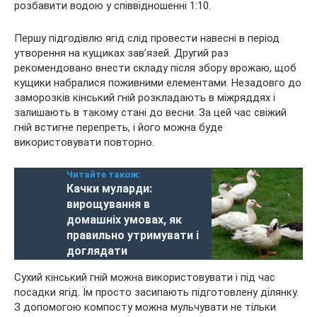
розбавити водою у співвідношенні 1:10.
Першу підгодівлю ягід слід провести навесні в період
утворення на кущиках зав’язей. Другий раз
рекомендовано внести складу після збору врожаю, щоб
кущики набралися поживними елементами. Незадовго до
заморозків кінський гній розкладають в міжряддях і
залишають в такому стані до весни. За цей час свіжий
гній встигне перепреть, і його можна буде
використовувати повторно.
Читайте також:
Качки муларди:
вирощування в
домашніх умовах, як
правильно утримувати і
доглядати
Сухий кінський гній можна використовувати і під час
посадки ягід. Їм просто засипають підготовлену ділянку.
З допомогою компосту можна мульчувати не тільки