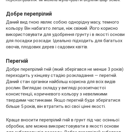
Добре перепрілий
Даний вид гною являє собою однорідну масу, темного
кольору. Він набагато легше, ніж свіжий. Його корисно
використовувати для удобрення грунту і в якості основи
для посадки розсади. Ідеально підходить для багатьох
овочів, плодових дерев і садових квітів.
Перегній
Добре перепрілий гній (який зберігався не менше 3 років)
переходить у кінцеву стадію розкладання — перегній.
Даний стан органіки найбільш корисна для всіх видів
рослин. Виглядає складу у вигляді розсипчастої
консистенції, коричневого кольору з невеликими
твердими частинками. Якщо перегній буде зберігатися
більше 5 років, він втратить всі свої цінні якості.
Краще вносити перепрілий гній в грунт під час осінньої
обробки, але можна використовувати в якості основи