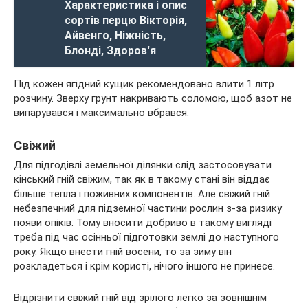
Характеристика і опис
сортів перцю Вікторія,
Айвенго, Ніжність,
Блонді, Здоров'я
Під кожен ягідний кущик рекомендовано влити 1 літр
розчину. Зверху грунт накривають соломою, щоб азот не
випарувався і максимально вбрався.
Свіжий
Для підгодівлі земельної ділянки слід застосовувати
кінський гній свіжим, так як в такому стані він віддає
більше тепла і поживних компонентів. Але свіжий гній
небезпечний для підземної частини рослин з-за ризику
появи опіків. Тому вносити добриво в такому вигляді
треба під час осінньої підготовки землі до наступного
року. Якщо внести гній восени, то за зиму він
розкладеться і крім користі, нічого іншого не принесе.
Відрізнити свіжий гній від зрілого легко за зовнішнім