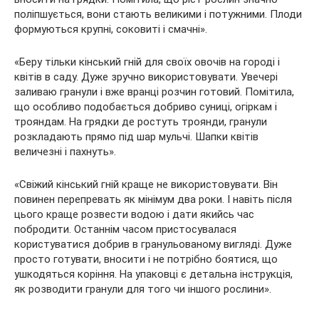
поліпшується, вони стають великими і потужними. Плоди
формуються крупні, соковиті і смачні».
«Беру тільки кінський гній для своїх овочів на городі і
квітів в саду. Дуже зручно використовувати. Увечері
заливаю гранули і вже вранці розчин готовий. Помітила,
що особливо подобається добриво суниці, огіркам і
трояндам. На грядки де ростуть троянди, гранули
розкладають прямо під шар мульчі. Шапки квітів
величезні і пахнуть».
«Свіжий кінський гній краще не використовувати. Він
повинен перепревать як мінімум два роки. І навіть після
цього краще розвести водою і дати якийсь час
побродити. Останнім часом пристосувалася
користуватися добрив в гранульованому вигляді. Дуже
просто готувати, вносити і не потрібно боятися, що
ушкодяться коріння. На упаковці є детальна інструкція,
як розводити гранули для того чи іншого рослини».