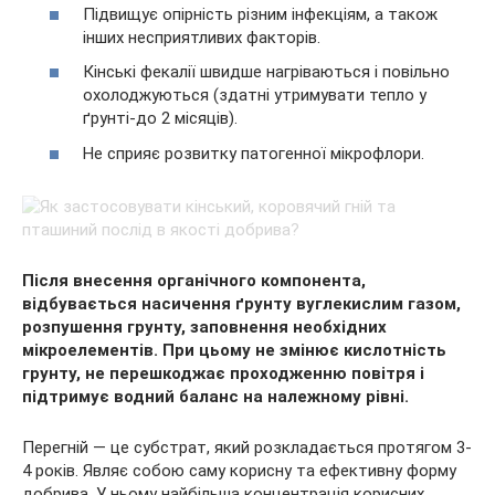
Підвищує опірність різним інфекціям, а також
інших несприятливих факторів.
Кінські фекалії швидше нагріваються і повільно
охолоджуються (здатні утримувати тепло у
ґрунті-до 2 місяців).
Не сприяє розвитку патогенної мікрофлори.
Після внесення органічного компонента,
відбувається насичення ґрунту вуглекислим газом,
розпушення грунту, заповнення необхідних
мікроелементів. При цьому не змінює кислотність
грунту, не перешкоджає проходженню повітря і
підтримує водний баланс на належному рівні.
Перегній — це субстрат, який розкладається протягом 3-
4 років. Являє собою саму корисну та ефективну форму
добрива. У ньому найбільша концентрація корисних