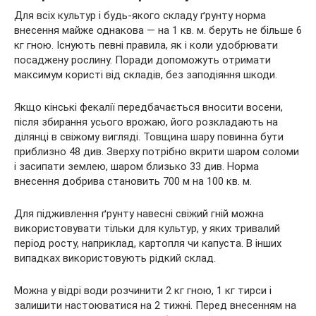
Для всіх культур і будь-якого складу ґрунту норма
внесення майже однакова — на 1 кв. м. беруть не більше 6
кг гною. Існують певні правила, як і коли удобрювати
посаджену рослину. Поради допоможуть отримати
максимум користі від складів, без заподіяння шкоди.
Якщо кінські фекалії передбачається вносити восени,
після збирання усього врожаю, його розкладають на
ділянці в свіжому вигляді. Товщина шару повинна бути
приблизно 48 див. Зверху потрібно вкрити шаром соломи
і засипати землею, шаром близько 33 див. Норма
внесення добрива становить 700 м на 100 кв. м.
Для підживлення ґрунту навесні свіжий гній можна
використовувати тільки для культур, у яких тривалий
період росту, наприклад, картопля чи капуста. В інших
випадках використовують рідкий склад.
Можна у відрі води розчинити 2 кг гною, 1 кг тирси і
залишити настоюватися на 2 тижні. Перед внесенням на