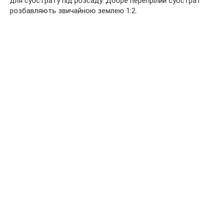
для субстрату під розсаду. Добре перепрілий субстрат
розбавляють звичайною землею 1:2.