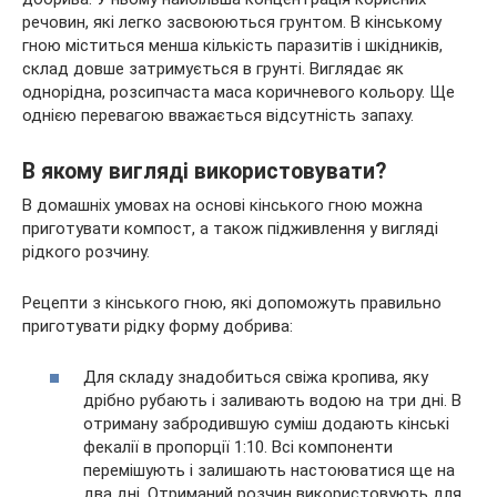
речовин, які легко засвоюються грунтом. В кінському
гною міститься менша кількість паразитів і шкідників,
склад довше затримується в грунті. Виглядає як
однорідна, розсипчаста маса коричневого кольору. Ще
однією перевагою вважається відсутність запаху.
В якому вигляді використовувати?
В домашніх умовах на основі кінського гною можна
приготувати компост, а також підживлення у вигляді
рідкого розчину.
Рецепти з кінського гною, які допоможуть правильно
приготувати рідку форму добрива:
Для складу знадобиться свіжа кропива, яку
дрібно рубають і заливають водою на три дні. В
отриману забродившую суміш додають кінські
фекалії в пропорції 1:10. Всі компоненти
перемішують і залишають настоюватися ще на
два дні. Отриманий розчин використовують для