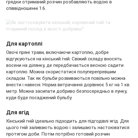
грядки отриманий розчин розбавляють водою в
співвідношенні 1:6.
Для картоплі
Овочі пряні трави, включаючи картоплю, добре
відгукуються на кінський гній. Свіжий складу вносять
восени на ділянку, де передбачається весною садити
картоплю. Можна скористатися полуперепревшим
складом. Так як бульби розвиваються повільно можна
внести і навесні. Норма витрачання дорівнює 5 кг на 1 кв.
метр. Можна засипати добриво безпосередньо в лунку,
куди буде посаджений бульбу.
Для ягід
Кінський гній ідеально підходить для підгодівлі ягід. Для
цього гній заливають водою і залишають настоюватися
протягом доби. Потім потрібно готовий розчин