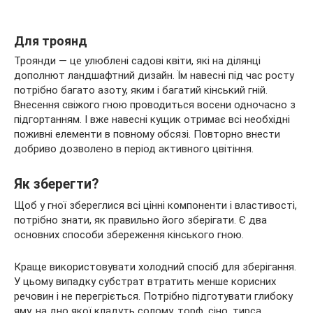
Для троянд
Троянди — це улюблені садові квіти, які на ділянці
дополнют ландшафтний дизайн. Їм навесні під час росту
потрібно багато азоту, яким і багатий кінський гній.
Внесення свіжого гною проводиться восени одночасно з
підгортанням. І вже навесні кущик отримає всі необхідні
поживні елементи в повному обсязі. Повторно внести
добриво дозволено в період активного цвітіння.
Як зберегти?
Щоб у гної збереглися всі цінні компоненти і властивості,
потрібно знати, як правильно його зберігати. Є два
основних способи збереження кінського гною.
Краще використовувати холодний спосіб для зберігання.
У цьому випадку субстрат втратить менше корисних
речовин і не перегріється. Потрібно підготувати глибоку
яму, на дно якої кладуть солому, торф, сіно, тирса