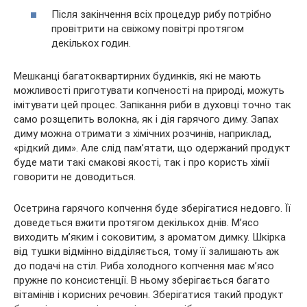
Після закінчення всіх процедур рибу потрібно
провітрити на свіжому повітрі протягом
декількох годин.
Мешканці багатоквартирних будинків, які не мають
можливості приготувати копченості на природі, можуть
імітувати цей процес. Запікання риби в духовці точно так
само розщепить волокна, як і дія гарячого диму. Запах
диму можна отримати з хімічних розчинів, наприклад,
«рідкий дим». Але слід пам’ятати, що одержаний продукт
буде мати такі смакові якості, так і про користь хімії
говорити не доводиться.
Осетрина гарячого копчення буде зберігатися недовго. Її
доведеться вжити протягом декількох днів. М’ясо
виходить м’яким і соковитим, з ароматом димку. Шкірка
від тушки відмінно відділяється, тому її залишають аж
до подачі на стіл. Риба холодного копчення має м’ясо
пружне по консистенції. В ньому зберігається багато
вітамінів і корисних речовин. Зберігатися такий продукт