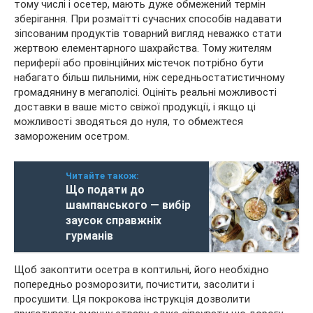
тому числі і осетер, мають дуже обмежений термін
зберігання. При розмаїтті сучасних способів надавати
зіпсованим продуктів товарний вигляд неважко стати
жертвою елементарного шахрайства. Тому жителям
периферії або провінційних містечок потрібно бути
набагато більш пильними, ніж середньостатистичному
громадянину в мегаполісі. Оцініть реальні можливості
доставки в ваше місто свіжої продукції, і якщо ці
можливості зводяться до нуля, то обмежтеся
замороженим осетром.
Читайте також:
Що подати до
шампанського — вибір
заусок справжніх
гурманів
Щоб закоптити осетра в коптильні, його необхідно
попередньо розморозити, почистити, засолити і
просушити. Ця покрокова інструкція дозволити