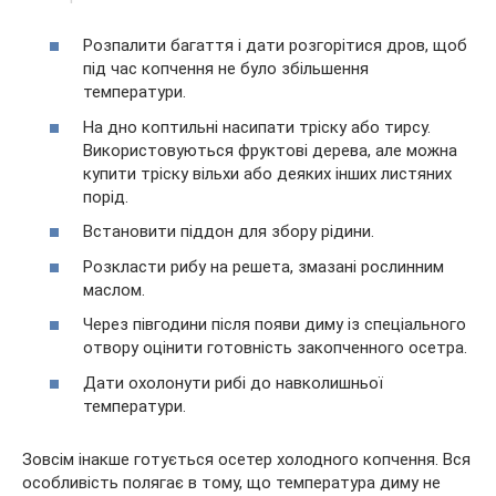
Розпалити багаття і дати розгорітися дров, щоб
під час копчення не було збільшення
температури.
На дно коптильні насипати тріску або тирсу.
Використовуються фруктові дерева, але можна
купити тріску вільхи або деяких інших листяних
порід.
Встановити піддон для збору рідини.
Розкласти рибу на решета, змазані рослинним
маслом.
Через півгодини після появи диму із спеціального
отвору оцінити готовність закопченного осетра.
Дати охолонути рибі до навколишньої
температури.
Зовсім інакше готується осетер холодного копчення. Вся
особливість полягає в тому, що температура диму не