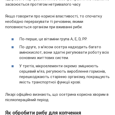
засвоюється протягом нетривалого часу.
Якщо говорити про корисні властивості, то спочатку
необхідно перерахувати ті речовини, якими
поповнюється організм при вживанні риби.
По-перше, це вітаміни група А, Е, D, PP.
По-друге, з м’ясом осетра надходить багато
амінокислот, вони здатні регулювати роботу всіх
основних життєвих систем.
У третіх, мікроелементи окремо зміцнюють
серцевий м’яз, регулюють вироблення гормонів,
перешкоджають старінню організму, покращують
якість транспортної функції крові.
Лікарі офіційно визнають, що осетрина корисна хворим в
післяопераційний період.
Як обробити рибу для копчення