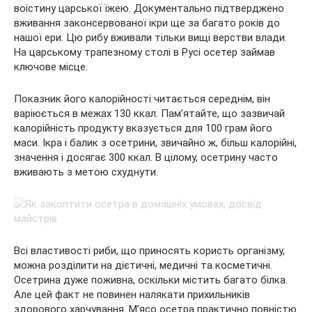
воістину царської їжею. Документально підтверджено
вживання законсервованої ікри ще за багато років до
нашої ери. Цю рибу вживали тільки вищі верстви влади.
На царському трапезному столі в Русі осетер займав
ключове місце.
Показник його калорійності читається середнім, він
варіюється в межах 130 ккал. Пам’ятайте, що зазвичай
калорійність продукту вказується для 100 грам його
маси. Ікра і балик з осетрини, звичайно ж, більш калорійні,
значення і досягає 300 ккал. В цілому, осетрину часто
вживають з метою схуднути.
Всі властивості риби, що приносять користь організму,
можна розділити на дієтичні, медичні та косметичні.
Осетрина дуже поживна, оскільки містить багато білка.
Але цей факт не повинен налякати прихильників
здорового харчування. М’ясо осетра практично повністю