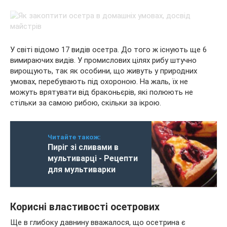
У світі відомо 17 видів осетра. До того ж існують ще 6
вимираючих видів. У промислових цілях рибу штучно
вирощують, так як особини, що живуть у природних
умовах, перебувають під охороною. На жаль, їх не
можуть врятувати від браконьєрів, які полюють не
стільки за самою рибою, скільки за ікрою.
Читайте також:
Пиріг зі сливами в
мультиварці - Рецепти
для мультиварки
Корисні властивості осетрових
Ще в глибоку давнину вважалося, що осетрина є