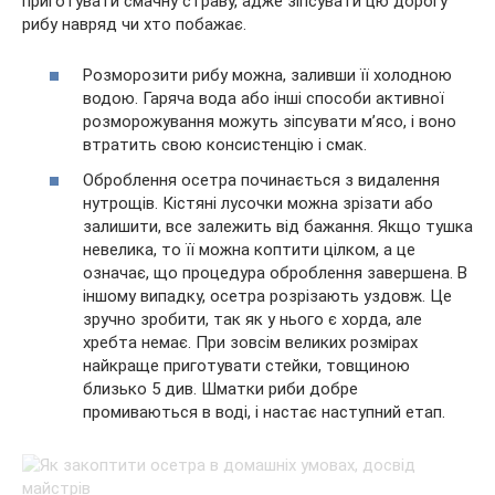
приготувати смачну страву, адже зіпсувати цю дорогу
рибу навряд чи хто побажає.
Розморозити рибу можна, заливши її холодною
водою. Гаряча вода або інші способи активної
розморожування можуть зіпсувати м’ясо, і воно
втратить свою консистенцію і смак.
Оброблення осетра починається з видалення
нутрощів. Кістяні лусочки можна зрізати або
залишити, все залежить від бажання. Якщо тушка
невелика, то її можна коптити цілком, а це
означає, що процедура оброблення завершена. В
іншому випадку, осетра розрізають уздовж. Це
зручно зробити, так як у нього є хорда, але
хребта немає. При зовсім великих розмірах
найкраще приготувати стейки, товщиною
близько 5 див. Шматки риби добре
промиваються в воді, і настає наступний етап.