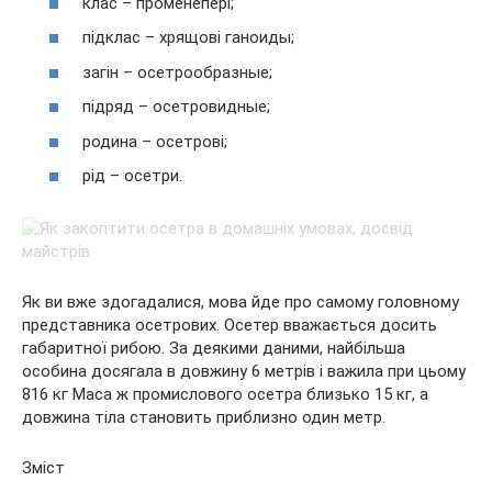
клас – променепері;
підклас – хрящові ганоиды;
загін – осетрообразные;
підряд – осетровидные;
родина – осетрові;
рід – осетри.
Як ви вже здогадалися, мова
йде про самому головному
представника осетрових. Осетер вважається досить
габаритної рибою. За деякими даними, найбільша
особина досягала в довжину 6 метрів і важила при цьому
816 кг Маса ж промислового осетра близько 15 кг, а
довжина тіла становить приблизно один метр.
Зміст