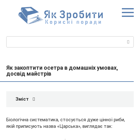
Перейти
до
вмісту
Пошук:
Як закоптити осетра в домашніх умовах,
досвід майстрів
Зміст
Біологічна систематика, стосується дуже цінної риби,
якій приписують назва «Царська», виглядає так: