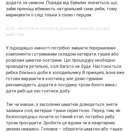
додати за смаком. Поради від бувалих значиться, що
зайві прянощі вбивають натуральний смак риби, тому
маринувати її слід тільки з сіллю і перцем.
У підходящої ємності потрібно змішати перераховані
компоненти і отриманим складом натирати тушки або
розрізані шматки осетрини. Цю процедуру необхідно
проводити ретельно, солі багато не буде. Настоюється
рибка близько доби в холодильнику. В принципі, вона вже
готова вирушити в коптилку, але деякі гурмани
рекомендують додати в посудину трохи білого вина і
дати рибі ще настоятися добу.
Так чи інакше, з засолених шматків доведеться зняти
залишки солі, витерши тушки серветкою. Перед тим, як
безпосередньо почати останній етап, потрібно рибу
трохи просушити. Зробити це вдома чи в квартирних
умовах неважко. Головне – оберігати шматки або тушки