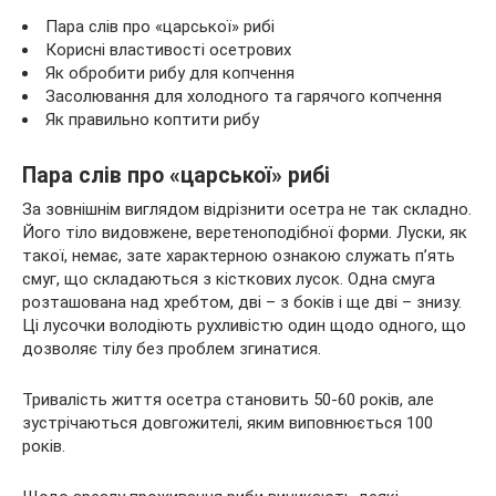
Пара слів про «царської» рибі
Корисні властивості осетрових
Як обробити рибу для копчення
Засолювання для холодного та гарячого копчення
Як правильно коптити рибу
Пара слів про «царської» рибі
За зовнішнім виглядом відрізнити осетра не так складно.
Його тіло видовжене, веретеноподібної форми. Луски, як
такої, немає, зате характерною ознакою служать п’ять
смуг, що складаються з кісткових лусок. Одна смуга
розташована над хребтом, дві – з боків і ще дві – знизу.
Ці лусочки володіють рухливістю один щодо одного, що
дозволяє тілу без проблем згинатися.
Тривалість життя осетра становить 50-60 років, але
зустрічаються довгожителі, яким виповнюється 100
років.