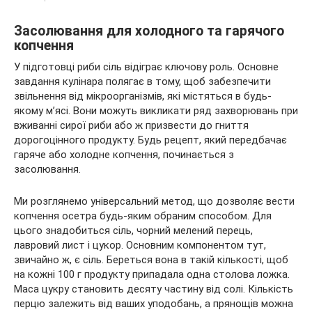
Засолювання для холодного та гарячого
копчення
У підготовці риби сіль відіграє ключову роль. Основне
завдання кулінара полягає в тому, щоб забезпечити
звільнення від мікроорганізмів, які містяться в будь-
якому м’ясі. Вони можуть викликати ряд захворювань при
вживанні сирої риби або ж призвести до гниття
дорогоцінного продукту. Будь рецепт, який передбачає
гаряче або холодне копчення, починається з
засолювання.
Ми розглянемо універсальний метод, що дозволяє вести
копчення осетра будь-яким обраним способом. Для
цього знадобиться сіль, чорний мелений перець,
лавровий лист і цукор. Основним компонентом тут,
звичайно ж, є сіль. Береться вона в такій кількості, щоб
на кожні 100 г продукту припадала одна столова ложка.
Маса цукру становить десяту частину від солі. Кількість
перцю залежить від ваших уподобань, а прянощів можна