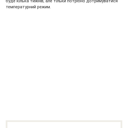
буде кілька тижнів, але тільки потрібно дотримуватися
температурний режим.