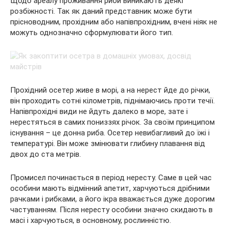
Щодо ареалу проживання риби виникають деякі
розбіжності. Так як даний представник може бути
прісноводним, прохідним або напівпрохідним, вчені ніяк не
можуть однозначно сформулювати його тип.
Прохідний осетер живе в морі, а на нерест йде до річки,
він проходить сотні кілометрів, піднімаючись проти течії.
Напівпрохідні види не йдуть далеко в море, зате і
нерестяться в самих пониззях річок. За своїм принципом
існування – це донна риба. Осетер невибагливий до їжі і
температурі. Він може змінювати глибину плавання від
двох до ста метрів.
Промисел починається в період нересту. Саме в цей час
особини мають відмінний апетит, харчуються дрібними
рачками і рибками, а його ікра вважається дуже дорогим
частуванням. Після нересту особини значно скидають в
масі і харчуються, в основному, рослинністю.