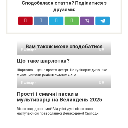
Сподобалася стаття? Поділитися з
друзями:
Вам також може сподобатися
Кулінарія
0
Що таке шарлотка?
Шарлотка – це не просто десерт. Це кулінарне диво, яке
може принести радість кожному, хто
Кулінарія
0
Прості і смачні паски в
мультиварці на Великдень 2025
Вітаю вас, дорогі мої! Від усієї душі вітаю вас з
наступаючою православної Великоднем! Сьогодні