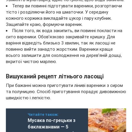
Тепер ви повинні підготувати вареники, розгортаючи
тісто і розділяючи його на шматочки. У середину
кожного коржика викладайте цукор і пару клубник.
Защипайте краю, формуючи вареник.
Після того, як вода закипить, ви повинні покласти на
сито вареники. Обов’язково закривайте кришку. Для
варіння відведіть близько 3 хвилин, так як ласощі не
повинно вийти занадто жорстким. Вареники краще
всього залишити для охолодження на дерев’яній дошці,
вкритої чистою марлею.
Вишуканий рецепт літнього ласощі
При бажанні можна приготувати ліниві вареники з сиром
та полуницею. Спосіб приготування порадує дивовижною
швидкістю і легкістю.
Читайте також:
Мусака по-грецьки з
баклажанами — 5