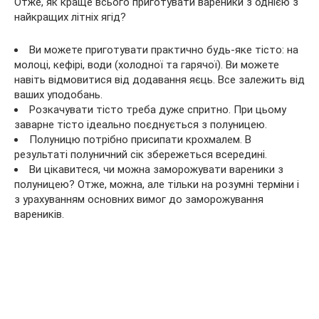
Отже, як краще всього приготувати вареники з однією з
найкращих літніх ягід?
Ви можете приготувати практично будь-яке тісто: на
молоці, кефірі, води (холодної та гарячої). Ви можете
навіть відмовитися від додавання яєць. Все залежить від
ваших уподобань.
Розкачувати тісто треба дуже спритно. При цьому
заварне тісто ідеально поєднується з полуницею.
Полуницю потрібно присипати крохмалем. В
результаті полуничний сік збережеться всередині.
Ви цікавитеся, чи можна заморожувати вареники з
полуницею? Отже, можна, але тільки на розумні терміни і
з урахуванням основних вимог до заморожування
вареників.