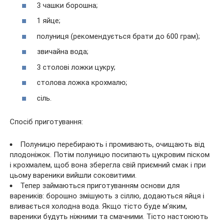
3 чашки борошна;
1 яйце;
полуниця (рекомендується брати до 600 грам);
звичайна вода;
3 столові ложки цукру;
столова ложка крохмалю;
сіль.
Спосіб приготування:
Полуницю перебирають і промивають, очищають від
плодоніжок. Потім полуницю посипають цукровим піском
і крохмалем, щоб вона зберегла свій приємний смак і при
цьому вареники вийшли соковитими.
Тепер займаються приготуванням основи для
вареників: борошно змішують з сіллю, додаються яйця і
вливається холодна вода. Якщо тісто буде м’яким,
вареники будуть ніжними та смачними. Тісто настоюють