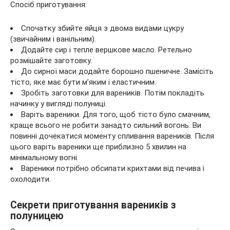
Спосіб приготування:
Спочатку збийте яйця з двома видами цукру
(звичайним і ванільним).
Додайте сир і тепле вершкове масло. Ретельно
розмішайте заготовку.
До сирної маси додайте борошно пшеничне. Замісіть
тісто, яке має бути м’яким і еластичним.
Зробіть заготовки для вареників. Потім покладіть
начинку у вигляді полуниці.
Варіть вареники. Для того, щоб тісто було смачним,
краще всього не робити занадто сильний вогонь. Ви
повинні дочекатися моменту спливання вареників. Після
цього варіть вареники ще приблизно 5 хвилин на
мінімальному вогні.
Вареники потрібно обсипати крихтами від печива і
охолодити.
Секрети приготування вареників з
полуницею