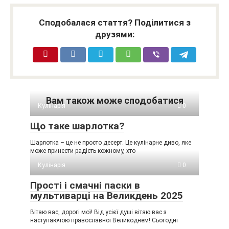
Сподобалася стаття? Поділитися з
друзями:
Вам також може сподобатися
Кулінарія
0
Що таке шарлотка?
Шарлотка – це не просто десерт. Це кулінарне диво, яке
може принести радість кожному, хто
Кулінарія
0
Прості і смачні паски в
мультиварці на Великдень 2025
Вітаю вас, дорогі мої! Від усієї душі вітаю вас з
наступаючою православної Великоднем! Сьогодні