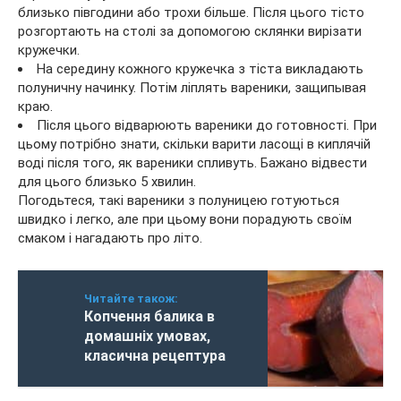
близько півгодини або трохи більше. Після цього тісто
розгортають на столі за допомогою склянки вирізати
кружечки.
На середину кожного кружечка з тіста викладають
полуничну начинку. Потім ліплять вареники, защипывая
краю.
Після цього відварюють вареники до готовності. При
цьому потрібно знати, скільки варити ласощі в киплячій
воді після того, як вареники спливуть. Бажано відвести
для цього близько 5 хвилин.
Погодьтеся, такі вареники з полуницею готуються
швидко і легко, але при цьому вони порадують своїм
смаком і нагадають про літо.
Читайте також:
Копчення балика в
домашніх умовах,
класична рецептура