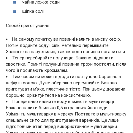
чайна ложка соди;
щіпка солі.
Спосіб приготування:
На самому початку ви повинні налити в миску кефір.
Потім додайте соду і сіль. Ретельно перемішайте.
Залиште на пару хвилин, так як сода повинна погаситься.
Тепер перебирайте полуницю. Бажано відривати
хвостики. Помиті полуниці повинна трохи постояти, після
чого її посипають крохмалем.
Тим часом ви можете додати поступово борошно в
кефір із содою. Дуже обережно перемішуйте. Бажано
приготувати м’яке, пластичне тісто. При цьому, додаючи
борошно, орієнтуйтеся на консистенцію.
Попередньо налийте воду в ємність мультиварці.
Бажано налити близько 0,5 літра звичайної води.
Увімкніть мультиварку в мережу. Поставте в мультиварку
спеціальне сито для приготування вареників. Це лише
підготовчий етап перед використанням мультиварки.
Увімкніть мультварку, адже потрібно, щоб вода закипіла.