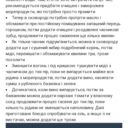
рекомендується придбати очищені і заморожені
морепродукти, які потрібно просто промити.
Тепер в сковороді потрібно прогріти масло і
обсмажити при постійному помішуванні запашний перець
горошком, потім додати очищені і роздавлені часникові
зубці, продовжити процес смаження ще кілька хвилин.
Як тільки часник підрум’яниться, можна в сковороду
додати ще і сушений імбир подрібнений корінь, потім
мідії, перемішати і обсмажувати хвилини три, трохи
посолити.
Зменшити вогонь і під кришкою тушкувати мідії з
часничком до тих пір, поки не випарується майже вся
рідина з морепродуктів, потім додати вино, насипати
суміш з рубленого базиліка і зелені.
Дочекатися, коли вино випарується, потім за
бажанням можна додати нарізані томати у власному
соку, продовжити процес гасіння до тих пір, поки
кількість рідини не зменшиться наполовину. Далі
приготоване блюдо спробувати на сіль, а якщо її не
вистачає, можна додати ще трохи.