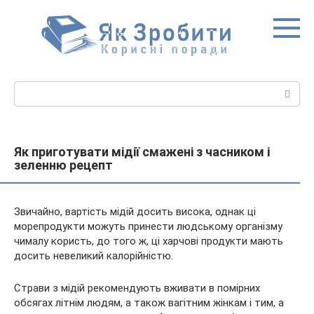
Перейти
до
вмісту
Пошук:
Як приготувати мідії смажені з часником і
зеленню рецепт
Звичайно, вартість мідій досить висока, однак ці
морепродукти можуть принести людському організму
чималу користь, до того ж, ці харчові продукти мають
досить невеликий калорійністю.
Страви з мідій рекомендують вживати в помірних
обсягах літнім людям, а також вагітним
жінкам і тим, а