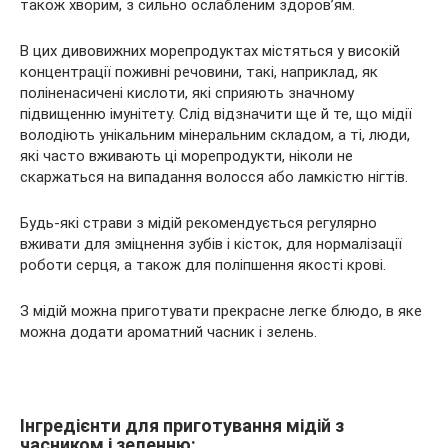
також хворим, з сильно ослабленим здоров’ям.
В цих дивовижних морепродуктах містяться у високій
концентрації поживні речовини, такі, наприклад, як
поліненасичені кислоти, які сприяють значному
підвищенню імунітету. Слід відзначити ще й те, що мідії
володіють унікальним мінеральним складом, а ті, люди,
які часто вживають ці морепродукти, ніколи не
скаржаться на випадання волосся або ламкістю нігтів.
Будь-які страви з мідій рекомендується регулярно
вживати для зміцнення зубів і кісток, для нормалізації
роботи серця, а також для поліпшення якості крові.
З мідій можна приготувати прекрасне легке блюдо, в яке
можна додати ароматний часник і зелень.
Інгредієнти для приготування мідій з
часником і зеленню: