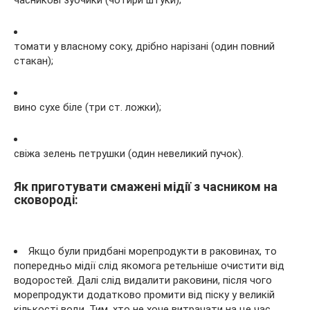
часникові зубчики (чотири штуки);
томати у власному соку, дрібно нарізані (один повний
стакан);
вино сухе біле (три ст. ложки);
свіжа зелень петрушки (один невеликий пучок).
Як приготувати смажені мідії з часником на
сковороді:
Якщо були придбані морепродукти в раковинах, то
попередньо мідії слід якомога ретельніше очистити від
водоростей. Далі слід видалити раковини, після чого
морепродукти додатково промити від піску у великій
кількості води. Тим, хто не хоче витрачати на це час,