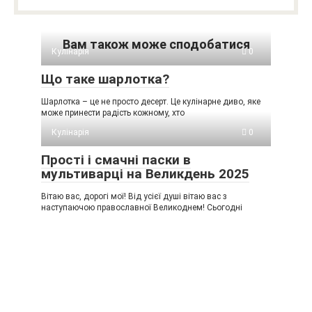
Вам також може сподобатися
Кулінарія
0
Що таке шарлотка?
Шарлотка – це не просто десерт. Це кулінарне диво, яке
може принести радість кожному, хто
Кулінарія
0
Прості і смачні паски в
мультиварці на Великдень 2025
Вітаю вас, дорогі мої! Від усієї душі вітаю вас з
наступаючою православної Великоднем! Сьогодні