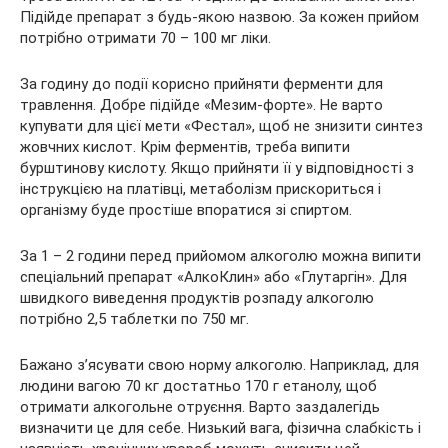
Підійде препарат з будь-якою назвою. За кожен прийом
потрібно отримати 70 – 100 мг ліки.
За годину до події корисно прийняти ферменти для
травлення. Добре підійде «Мезим-форте». Не варто
купувати для цієї мети «Фестал», щоб не знизити синтез
жовчних кислот. Крім ферментів, треба випити
бурштинову кислоту. Якщо прийняти її у відповідності з
інструкцією на платівці, метаболізм прискориться і
організму буде простіше впоратися зі спиртом.
За 1 – 2 години перед прийомом алкоголю можна випити
спеціальний препарат «АлкоКлин» або «Глутаргін». Для
швидкого виведення продуктів розпаду алкоголю
потрібно 2,5 таблетки по 750 мг.
Бажано з’ясувати свою норму алкоголю. Наприклад, для
людини вагою 70 кг достатньо 170 г етанолу, щоб
отримати алкогольне отруєння. Варто заздалегідь
визначити це для себе. Низький вага, фізична слабкість і