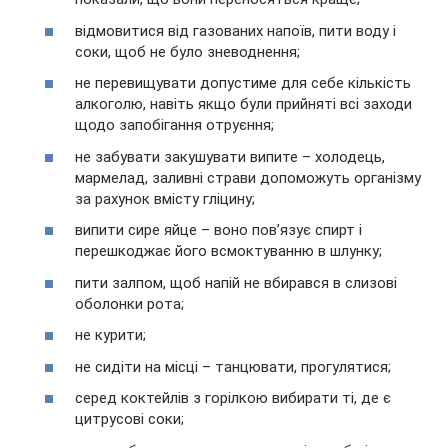
відмовитися від газованих напоїв, пити воду і
соки, щоб не було зневоднення;
не перевищувати допустиме для себе кількість
алкоголю, навіть якщо були прийняті всі заходи
щодо запобігання отруєння;
не забувати закушувати випите – холодець,
мармелад, заливні страви допоможуть організму
за рахунок вмісту гліцину;
випити сире яйце – воно пов’язує спирт і
перешкоджає його всмоктуванню в шлунку;
пити залпом, щоб напій не вбирався в слизові
оболонки рота;
не курити;
не сидіти на місці – танцювати, прогулятися;
серед коктейлів з горілкою вибирати ті, де є
цитрусові соки;