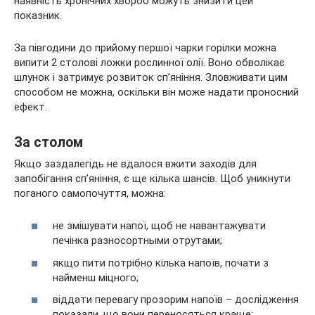
наявність хронічних хвороб можуть знизити цей
показник.
За півгодини до прийому першої чарки горілки можна
випити 2 столові ложки рослинної олії. Воно обволікає
шлунок і затримує розвиток сп’яніння. Зловживати цим
способом не можна, оскільки він може надати проносний
ефект.
За столом
Якщо заздалегідь не вдалося вжити заходів для
запобігання сп’яніння, є ще кілька шансів. Щоб уникнути
поганого самопочуття, можна:
не змішувати напої, щоб не навантажувати
печінка разносортными отрутами;
якщо пити потрібно кілька напоїв, почати з
найменш міцного;
віддати перевагу прозорим напоїв – дослідження
показали, що вони переносяться краще;