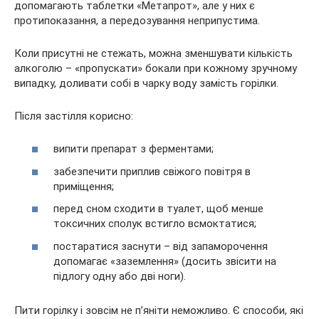
допомагають таблетки «Метапрот», але у них є
протипоказання, а передозування неприпустима.
Коли присутні не стежать, можна зменшувати кількість
алкоголю – «пропускати» бокали при кожному зручному
випадку, доливати собі в чарку воду замість горілки.
Після застілля корисно:
випити препарат з ферментами;
забезпечити приплив свіжого повітря в
приміщення;
перед сном сходити в туалет, щоб менше
токсичних сполук встигло всмоктатися;
постаратися заснути – від запаморочення
допомагає «заземлення» (досить звісити на
підлогу одну або дві ноги).
Пити горілку і зовсім не п’яніти неможливо. Є способи, які