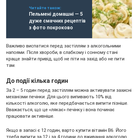
Читайте також:
Пельмені домашні — 5
дуже смачних рецептів
з фото покроково
Важливо виспатися перед застіллям з алкогольними
напоями. Після хвороби, в слабкому і сонному стані
краще знайти привід, щоб не піти на захід або не пити
там.
До події кілька годин
За 2 – 5 годин перед застіллям можна активувати захисні
механізми печінки. Для цього випивають 10% від
кількості алкоголю, яке передбачається випити пізніше.
Вважається, що це «лякає» печінку і вона починає
працювати активніше.
Якщо в запасі є 12 годин, варто купити вітамін B6. Його
треба випити за 12 і за 4 години до вживання алкоголю.