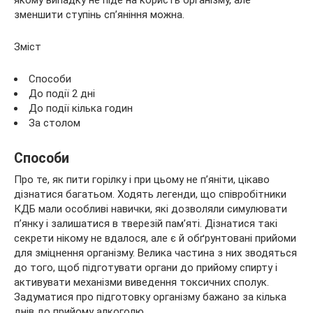
якому випадку не піде на користь організму, але
зменшити
ступінь сп’яніння можна.
Зміст
Способи
До події 2 дні
До події кілька годин
За столом
Способи
Про те, як пити горілку і при цьому не п’яніти, цікаво
дізнатися багатьом. Ходять легенди, що співробітники
КДБ мали особливі навички, які дозволяли симулювати
п’янку і залишатися в тверезій пам’яті. Дізнатися такі
секрети нікому не вдалося, але є й обґрунтовані прийоми
для зміцнення організму. Велика частина з них зводяться
до того, щоб підготувати органи до прийому спирту і
активувати механізми виведення токсичних сполук.
Задуматися про підготовку організму бажано за кілька
днів до прийому алкоголю.