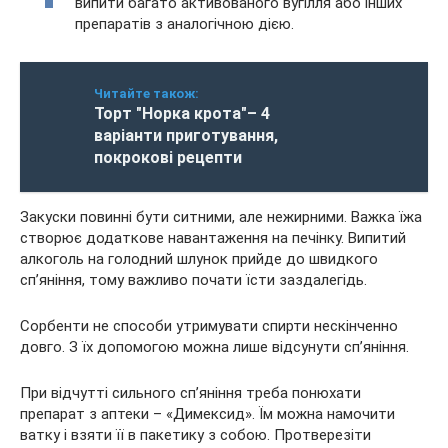
випити багато активованого вугілля або інших
препаратів з аналогічною дією.
Читайте також:
Торт "Норка крота"– 4
варіанти приготування,
покрокові рецепти
Закуски повинні бути ситними, але нежирними. Важка їжа
створює додаткове навантаження на печінку. Випитий
алкоголь на голодний шлунок прийде до швидкого
сп’яніння, тому важливо почати їсти заздалегідь.
Сорбенти не способи утримувати спирти нескінченно
довго. З їх допомогою можна лише відсунути сп’яніння.
При відчутті сильного сп’яніння треба понюхати
препарат з аптеки – «Димексид». Їм можна намочити
ватку і взяти її в пакетику з собою. Протверезіти