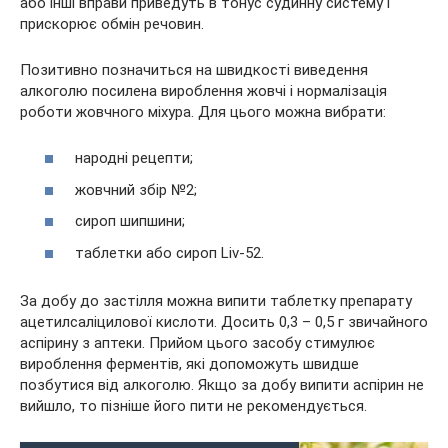
або інші вправи приведуть в тонус судинну систему і
прискорює обмін речовин.
Позитивно позначиться на швидкості виведення
алкоголю посилена вироблення жовчі і нормалізація
роботи жовчного міхура. Для цього можна вибрати:
народні рецепти;
жовчний збір №2;
сироп шипшини;
таблетки або сироп Liv-52.
За добу до застілля можна випити таблетку препарату
ацетилсаліцилової кислоти. Досить 0,3 – 0,5 г звичайного
аспірину з аптеки. Прийом цього засобу стимулює
вироблення ферментів, які допоможуть швидше
позбутися від алкоголю. Якщо за добу випити аспірин не
вийшло, то пізніше його пити не рекомендується.