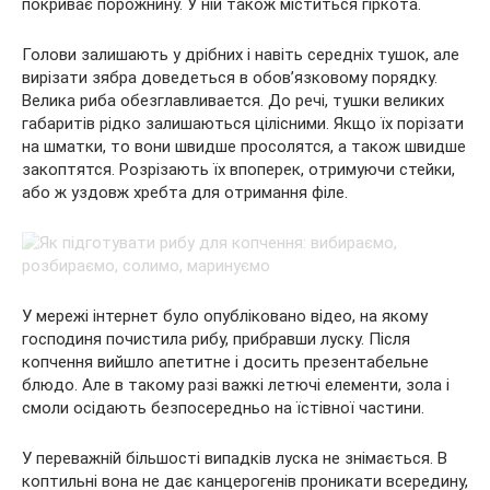
покриває порожнину. У ній також міститься гіркота.
Голови залишають у дрібних і навіть середніх тушок, але
вирізати зябра доведеться в обов’язковому порядку.
Велика риба обезглавливается. До речі, тушки великих
габаритів рідко залишаються цілісними. Якщо їх порізати
на шматки, то вони швидше просолятся, а також швидше
закоптятся. Розрізають їх впоперек, отримуючи стейки,
або ж уздовж хребта для отримання філе.
У мережі інтернет було опубліковано відео, на якому
господиня почистила рибу, прибравши луску. Після
копчення вийшло апетитне і досить презентабельне
блюдо. Але в такому разі важкі летючі елементи, зола і
смоли осідають безпосередньо на їстівної частини.
У переважній більшості випадків луска не знімається. В
коптильні вона не дає канцерогенів проникати всередину,