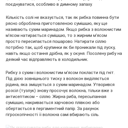
поєднуватися, особливо в димному запаху.
Кількість солі не вказується, так як рибка повинна бути
рясно оброблена приготовленою сумішшю, яку ще
називають сухим маринадом. Якщо рибка з волокнистим
м’ясом натирається сумішшю, то з жирним м’ясом
просто пересипається пошарово. Натирати сіллю
потрібно так, щоб крупинки як би проникали під луску,
навіть якщо остання дрібна, як у окуня. Посолену рибу на
деякий час відправляють в холодильник.
Рибку з сухим і волокнистим м’ясом покласти під гніт.
Під дією зовнішнього тиску з волокон виділяється
рідина, яка змішується з сухим маринадом. Утворився
розсіл (тузлук) знову просочує волокна, тільки вже з
антисептиком – сіллю. Жирна риба, пересыпанная
сумішшю, накривається харчовою плівкою або
обертається в пергаментний папір. За рахунок
гігроскопічності її волокна самі вбирають сіль.