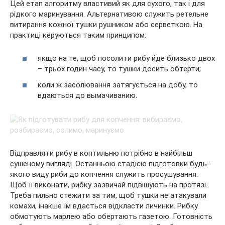
Цей етап алгоритму властивий як для сухого, так і для
рідкого маринування. Альтернативою служить ретельне
витирання кожної тушки рушником або серветкою. На
практиці керуються таким принципом:
якщо на те, щоб посолити рибу йде близько двох
– трьох годин часу, то тушки досить обтерти;
коли ж засолювання затягується на добу, то
вдаються до вымачиванию.
Відправляти рибу в коптильню потрібно в найбільш
сушеному вигляді. Останньою стадією підготовки будь-
якого виду риби до копчення служить просушування.
Щоб її виконати, рибку зазвичай підвішують на протязі.
Треба пильно стежити за тим, щоб тушки не атакували
комахи, інакше їм вдасться відкласти личинки. Рибку
обмотують марлею або обертають газетою. Готовність