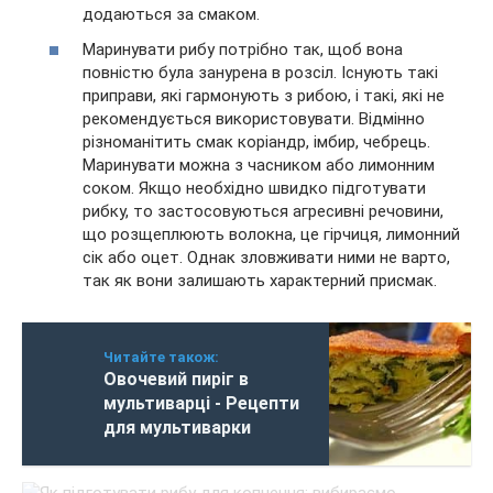
додаються за смаком.
Маринувати рибу потрібно так, щоб вона
повністю була занурена в розсіл. Існують такі
приправи, які гармонують з рибою, і такі, які не
рекомендується використовувати. Відмінно
різноманітить смак коріандр, імбир, чебрець.
Маринувати можна з часником або лимонним
соком. Якщо необхідно швидко підготувати
рибку, то застосовуються агресивні речовини,
що розщеплюють волокна, це гірчиця, лимонний
сік або оцет. Однак зловживати ними не варто,
так як вони залишають характерний присмак.
Читайте також:
Овочевий пиріг в
мультиварці - Рецепти
для мультиварки