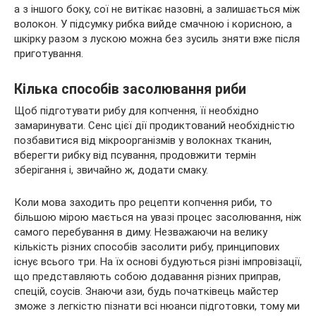
а з іншого боку, сої не витікає назовні, а залишається між
волокон. У підсумку рибка вийде смачною і корисною, а
шкірку разом з лускою можна без зусиль зняти вже після
приготування.
Кілька способів засолювання риби
Щоб підготувати рибу для копчення, її необхідно
замаринувати. Сенс цієї дії продиктований необхідністю
позбавитися від мікроорганізмів у волокнах тканин,
вберегти рибку від псування, продовжити термін
зберігання і, звичайно ж, додати смаку.
Коли мова заходить про рецепти копчення риби, то
більшою мірою мається на увазі процес засолювання, ніж
самого перебування в диму. Незважаючи на велику
кількість різних способів засолити рибу, принципових
існує всього три. На їх основі будуються різні імпровізації,
що представляють собою додавання різних приправ,
спецій, соусів. Знаючи ази, будь початківець майстер
зможе з легкістю пізнати всі нюанси підготовки, тому ми