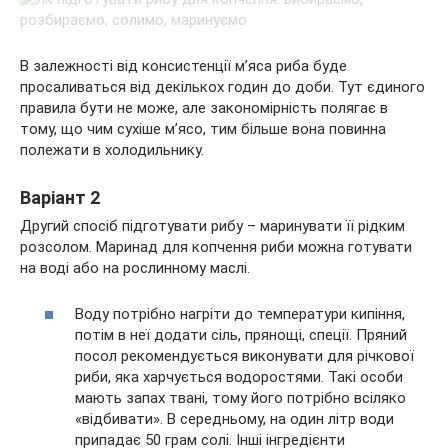
В залежності від консистенції м’яса риба буде
просаливаться від декількох годин до доби. Тут єдиного
правила бути не може, але закономірність полягає в
тому, що чим сухіше м’ясо, тим більше вона повинна
полежати в холодильнику.
Варіант 2
Другий спосіб підготувати рибу – маринувати її рідким
розсолом. Маринад для копчення риби можна готувати
на воді або на рослинному маслі.
Воду потрібно нагріти до температури кипіння,
потім в неї додати сіль, прянощі, спеції. Пряний
посол рекомендується виконувати для річкової
риби, яка харчується водоростями. Такі особи
мають запах твані, тому його потрібно всіляко
«відбивати». В середньому, на один літр води
припадає 50 грам солі. Інші інгредієнти