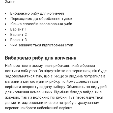
Зміст
Вибираємо рибу для копчення
Переходимо до оброблення тушок
Кілька способів засолювання риби
Варіант 1
Варіант 2
Варіант 3
Чим закінчується підготовчий етап
Вибираємо рибу для копчення
Найпростіше в цьому плані рибакові, який зібрався
коптити свій улов. За відсутністю альтернативи, він буде
задовольнятися тим, що є. Якщо ж людина потрапила в
магазин з метою купити рибку, то йому доведеться
вирішити непросту задачу вибору. Обмежень по виду риб
для копчення немає ніяких. Відмінне блюдо вийде як з
жирною, так і з волокнистої рибки. Тут переслідується
дві мети: задовольнити свою потребу з урахуванням
переваг і вибрати найсвіжіший варіант.