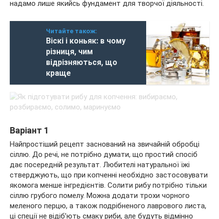
надамо лише якийсь фундамент для творчої діяльності.
Читайте також:
Віскі і коньяк: в чому
різниця, чим
відрізняються, що
краще
Варіант 1
Найпростіший рецепт заснований на звичайній обробці
сіллю. До речі, не потрібно думати, що простий спосіб
дає посередній результат. Любителі натуральної їжі
стверджують, що при копченні необхідно застосовувати
якомога менше інгредієнтів. Солити рибу потрібно тільки
сіллю грубого помелу. Можна додати трохи чорного
меленого перцю, а також подрібненого лаврового листа,
ці спеції не відіб’ють смаку риби, але будуть відмінно