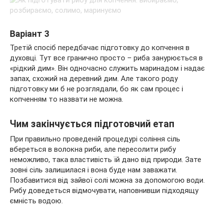
Варіант 3
Третій спосіб передбачає підготовку до копчення в
духовці. Тут все гранично просто – риба занурюється в
«рідкий дим». Він одночасно служить маринадом і надає
запах, схожий на деревний дим. Але такого роду
підготовку ми б не розглядали, бо як сам процес і
копченням то назвати не можна.
Чим закінчується підготовчий етап
При правильно проведеній процедурі соління сіль
вбереться в волокна риби, але пересолити рибу
неможливо, така властивість їй дано від природи. Зате
зовні сіль залишилася і вона буде нам заважати.
Позбавитися від зайвої солі можна за допомогою води.
Рибу доведеться відмочувати, наповнивши підходящу
ємність водою.