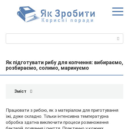
Перейти
до
вмісту
Пошук:
Як підготувати рибу для копчення: вибираємо,
розбираємо, солимо, маринуємо
Зміст
Працювати з рибою, як з матеріалом для приготування
їжі, дуже складно. Тільки інтенсивна температурна
обробка здатна виключити процеси розмноження
бактерій, псування і гниття. Практично у кожних