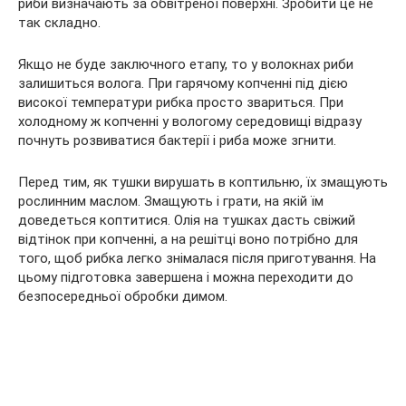
риби визначають за обвітреної поверхні. Зробити це не
так складно.
Якщо не буде заключного етапу, то у волокнах риби
залишиться волога. При гарячому копченні під дією
високої температури рибка просто звариться. При
холодному ж копченні у вологому середовищі відразу
почнуть розвиватися бактерії і риба може згнити.
Перед тим, як тушки вирушать в коптильню, їх змащують
рослинним маслом. Змащують і грати, на якій їм
доведеться коптитися. Олія на тушках дасть свіжий
відтінок при копченні, а на решітці воно потрібно для
того, щоб рибка легко знімалася після приготування. На
цьому підготовка завершена і можна переходити до
безпосередньої обробки димом.