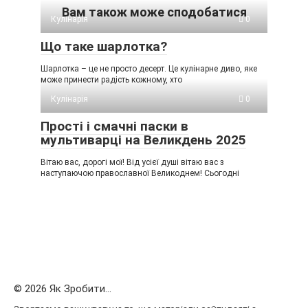
Вам також може сподобатися
Кулінарія
0
Що таке шарлотка?
Шарлотка – це не просто десерт. Це кулінарне диво, яке
може принести радість кожному, хто
Кулінарія
0
Прості і смачні паски в
мультиварці на Великдень 2025
Вітаю вас, дорогі мої! Від усієї душі вітаю вас з
наступаючою православної Великоднем! Сьогодні
© 2026 Як Зробити...