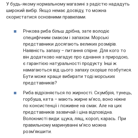
У будь-якому нормальному магазині з радістю нададуть
широкий вибір. Якщо немає досвіду, то можна
скористатися основними правилами.
Річкова риба більш дрібна, зате володіє
специфічним смаком і запахом. Морські
представники досягають великих розмірів.
Наявність запаху – питання спірне. Для кого то
він додатково нагадує про єднання з природою,
є гарантією натуральності продукту. Інші ж
намагаються від цього запаху скоріше позбутися.
Бути може краще вибирати тоді морських
представників?
Риба відрізняється по жирності. Скумбрія, тунець,
горбуша, кета – мають жирне м’ясо, воно ніжне
по консистенції і поживне на смак. Але на цих
представників зазвичай і ціна відповідна.
Волокнисті види: щука, лящ, короп, карась. При
правильному маринуванні м’ясо можна
розм’якшити.