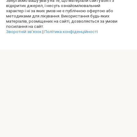
Звертаємо вашу увагу на те, що матеріали сайту взяті з
відкритих джерел, і несуть ознайомлювальний
характер і ні за яких умов не є публічною офертою або
методиками для лікування. Використання будь-яких
матеріалів, розміщених на сайті, дозволяється за умови
посилання на сайт.
Зворотній зв’язок
|
Політика конфіденційності