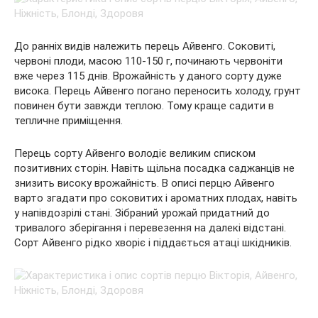
До ранніх видів належить перець Айвенго. Соковиті,
червоні плоди, масою 110-150 г, починають червоніти
вже через 115 днів. Врожайність у даного сорту дуже
висока. Перець Айвенго погано переносить холоду, грунт
повинен бути завжди теплою. Тому краще садити в
тепличне приміщення.
Перець сорту Айвенго володіє великим списком
позитивних сторін. Навіть щільна посадка саджанців не
знизить високу врожайність. В описі перцю Айвенго
варто згадати про соковитих і ароматних плодах, навіть
у напівдозрілі стані. Зібраний урожай придатний до
тривалого зберігання і перевезення на далекі відстані.
Сорт Айвенго рідко хворіє і піддається атаці шкідників.