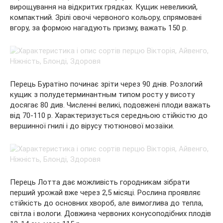
вирощування на відкритих грядках. Кущик невеликий,
компактний. Зрілі овочі червоного кольору, спрямовані
вгору, за формою нагадують призму, важать 150 р.
Перець Буратіно починає зріти через 90 днів. Розлогий
кущик з полудетерминантным типом росту у висоту
досягає 80 див. Численні великі, подовжені плоди важать
від 70-110 р. Характеризується середньою стійкістю до
вершинної гнилі і до вірусу тютюнової мозаїки.
Перець Лотта дає можливість городникам зібрати
перший урожай вже через 2,5 місяці. Рослина проявляє
стійкість до основних хвороб, але вимоглива до тепла,
світла і вологи. Довжина червоних конусоподібних плодів