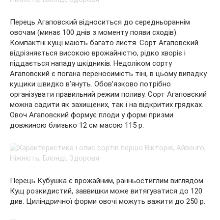
Перець Агаповский відноситься до середньораннім
овочам (минає 100 днів з моменту появи сходів).
Компактні кущі мають багато листя. Сорт Агаповский
відрізняється високою врожайністю, рідко хворіє і
піддається нападу шкідників. Недоліком сорту
Агаповский є погана переносимість тіні, в цьому випадку
кущики швидко в’януть. Обов’язково потрібно
організувати правильний режим поливу. Сорт Агаповский
можна садити як захищених, так і на відкритих грядках.
Овоч Агаповский формує плоди у формі призми
довжиною близько 12 см масою 115 р.
Перець Кубушка є врожайним, ранньостиглим виглядом.
Кущ розкидистий, заввишки може витягуватися до 120
див. Циліндричної форми овочі можуть важити до 250 р.