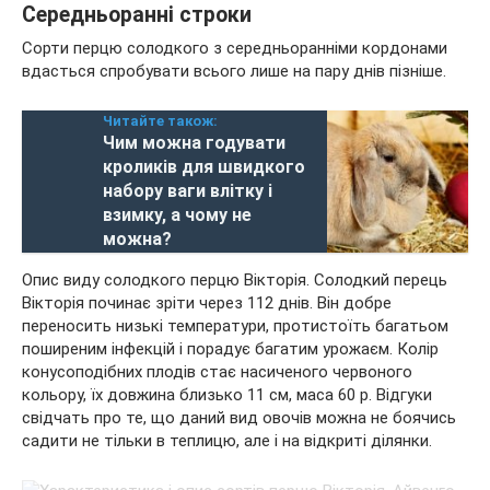
Середньоранні строки
Сорти перцю солодкого з середньоранніми кордонами
вдасться спробувати всього лише на пару днів пізніше.
Читайте також:
Чим можна годувати
кроликів для швидкого
набору ваги влітку і
взимку, а чому не
можна?
Опис виду солодкого перцю Вікторія. Солодкий перець
Вікторія починає зріти через 112 днів. Він добре
переносить низькі температури, протистоїть багатьом
поширеним інфекцій і порадує багатим урожаєм. Колір
конусоподібних плодів стає насиченого червоного
кольору, їх довжина близько 11 см, маса 60 р. Відгуки
свідчать про те, що даний вид овочів можна не боячись
садити не тільки в теплицю, але і на відкриті ділянки.