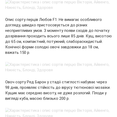
Опис сорту перців Любов F1. Не вимагає особливого
догляду, швидко пристосовується до різних
несприятливих умов. З моменту появи сходів до початку
дозрівання проходить всього лише 85 днів. Кущ, висотою
до 65 см, компактний, потужний, слабораскидистый.
Конічної форми солодкі овочі завдовжки до 18 см,
важать 150 р.
Овоч сорту Ред Барон у стадії стиглості набуває через
98 днів, проявляє стійкість до вірусу тютюнової мозаїки.
Кущик має середню висоту, не дуже розлогий. Плоди у
вигляді куба, масою близько 200 р.