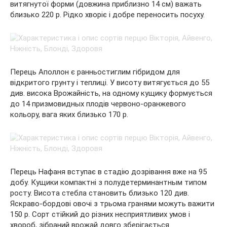
витягнутої форми (довжина приблизно 14 см) важать
близько 220 р. Рідко хворіє і добре переносить посуху.
Перець Аполлон є ранньостиглим гібридом для
відкритого грунту і теплиці. У висоту витягується до 55
див. висока Врожайність, на одному кущику формується
до 14 призмовидных плодів червоно-оранжевого
кольору, вага яких близько 170 р.
Перець Нафаня вступає в стадію дозрівання вже на 95
добу. Кущики компактні з полудетерминантным типом
росту. Висота стебла становить близько 120 див.
Яскраво-бордові овочі з трьома гранями можуть важити
150 р. Сорт стійкий до різних несприятливих умов і
хвороб, зібраний врожай довго зберігається.