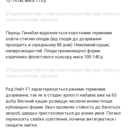
12-14 см, маса 115 р.
Перець Ганнібал відрізняється короткими термінами
освіти стиглих плодів (від сходів до дозрівання
проходить в середньому 88 днів). Невеликий кущик,
напіврозкидистий. Плоди призмовидної форми
коричнево-фіолетового кольору, маса 100-140 р.
Ред Найт F1 характеризується ранніми термінами
дозрівання, так як в стадію зрілості набуває вже на 65
добу. Високий кущик розміщує численні великі плоди
кубовидної форми. Овоч проявляє стійкість до багатьох
хвороб, швидко пристосовується до різних умов. Погано
переносить слабке освітлення, починає витягуватися і
скидати зав’язі.