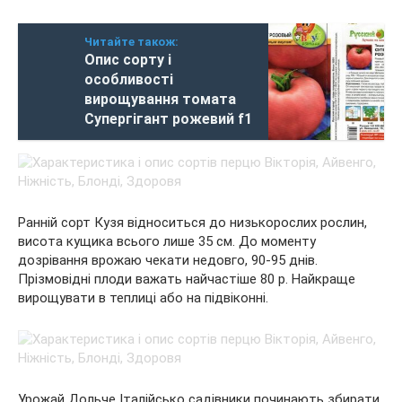
Читайте також:
Опис сорту і
особливості
вирощування томата
Супергігант рожевий f1
Ранній сорт Кузя відноситься до низькорослих рослин,
висота кущика всього лише 35 см. До моменту
дозрівання врожаю чекати недовго, 90-95 днів.
Прізмовідні плоди важать найчастіше 80 р. Найкраще
вирощувати в теплиці або на підвіконні.
Урожай Дольче Італійсько садівники починають збирати