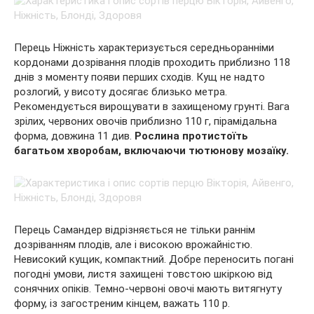
Перець Ніжність характеризується середньоранніми
кордонами дозрівання плодів проходить приблизно 118
днів з моменту появи перших сходів. Кущ не надто
розлогий, у висоту досягає близько метра.
Рекомендується вирощувати в захищеному грунті. Вага
зрілих, червоних овочів приблизно 110 г, пірамідальна
форма, довжина 11 див.
Рослина протистоїть
багатьом хворобам, включаючи тютюнову мозаїку.
Перець Самандер відрізняється не тільки раннім
дозріванням плодів, але і високою врожайністю.
Невисокий кущик, компактний. Добре переносить погані
погодні умови, листя захищені товстою шкіркою від
сонячних опіків. Темно-червоні овочі мають витягнуту
форму, із загостреним кінцем, важать 110 р.