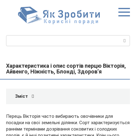
Перейти
до
вмісту
Пошук:
Характеристика і опис сортів перцю Вікторія,
Айвенго, Ніжність, Блонді, Здоров’я
Зміст
Перець Вікторія часто вибирають овочівники для
посадки на свої земельні ділянки. Сорт характеризується
ранніми термінами дозрівання соковитих і солодких
плодів, є й інші позитивні характеристики. Крім цього