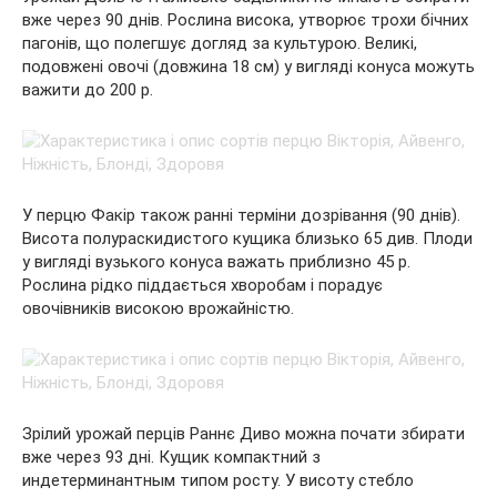
вже через 90 днів. Рослина висока, утворює трохи бічних
пагонів, що полегшує догляд за культурою. Великі,
подовжені овочі (довжина 18 см) у вигляді конуса можуть
важити до 200 р.
У перцю Факір також ранні терміни дозрівання (90 днів).
Висота полураскидистого кущика близько 65 див. Плоди
у вигляді вузького конуса важать приблизно 45 р.
Рослина рідко піддається хворобам і порадує
овочівників високою врожайністю.
Зрілий урожай перців Раннє Диво можна почати збирати
вже через 93 дні. Кущик компактний з
индетерминантным типом росту. У висоту стебло