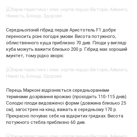
Середньопізній гібрид перців Аристотель F1 добре
переносить різні погодні умови. Висота потужного,
облиственного куща приблизно 70 див. Плоди у вигляді
куба можуть важити близько 200 р. Гібрид має хороший
імунітет, тому рідко хворіє.
Перець Марконі відрізняється середньоранніми
термінами дозрівання врожаю (проходить 110-115 днів).
Солодкі плоди видовженої форми (довжина близько 25
см), загострені на кінці, важать в середньому 170 р.
Прекрасно почуває себе на відкритих грядках. Висота
потужного стебла приблизно 60 див.