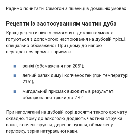
Радимо почитати: Самогон з пшениці в домашніх умовах
Рецепти із застосуванням частин дуба
Кращі рецепти віскі з самогону в домашніх умовах
готуються з допомогою настоювання на дубовій трісці,
спеціально обсмаженої. При цьому до напою
передається аромат і присмак:
ванілі (обсмаження при 205°);
легкий запах диму і копченостей (при температурі
215°);
мигдальний присмак виходить в результаті
обжарювання тріски до 270°.
При наполяганні на дубовій корі досягти такого аромату
складно, тому до алкоголю додають частина стручка
ванілі, копчені фрукти, деревне вугілля, обсмажену
перловку, зерна натуральної кави.