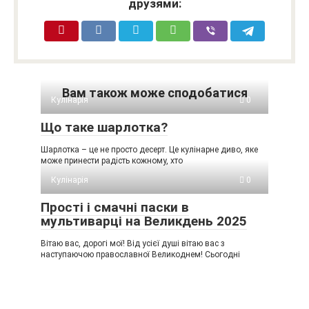
друзями:
Вам також може сподобатися
Кулінарія
0
Що таке шарлотка?
Шарлотка – це не просто десерт. Це кулінарне диво, яке
може принести радість кожному, хто
Кулінарія
0
Прості і смачні паски в
мультиварці на Великдень 2025
Вітаю вас, дорогі мої! Від усієї душі вітаю вас з
наступаючою православної Великоднем! Сьогодні