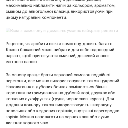
максимально наблизити напій за кольором, ароматом,
смаком до алкогольної класиці,
використовуючи при
цьому натуральні компоненти.
Рецептів, як зробити віскі з самогону, досить багато.
Кожен бажаючий може вибрати для себе відповідний
варіант, щоб приготувати смачний, дешевий аналог
елітного напою.
За основу краще брати зерновий самогон подвійної
перегонки, але можна використовувати також цукровий.
Наполягання в дубових бочках замінюється більш
коротким витримуванням на дубовій корі, друзках або
копчених сухофруктах (груша, чорнослив, курага). Для
додання кольору також використовують шкаралупу
волоських або кедрових горішків, внутрішні перегородки
горіхів. Можна наполягати на зернах кави або сухих
листках чорного чаю.