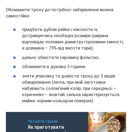
Обсмажити тріску до потрібної забарвлення можна
самостійно:
придбати дубові рейки і наколоти їх,
дотримуючись необхідні розміри (ширина
відповідає половині діаметру горловини ємності,
а довжина – 75% від висоти тари);
щільно обмотати сировину фольгою;
обсмажити в духовці 3 години;
зняти упаковку та довести тріску до 3 видів
обжарювання (легка, при якій заготовки
набувають солом’яний колір; при середньої –
коричнево – жовтий; сильна характеризується
майже чорним кольором поверхні).
Читайте також:
Як приготувати