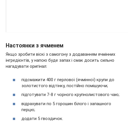
Настоянки з ячменем
Якщо зробити віскі з самогону з додаванням ячмінних
інгредієнтів, у напою буде запах і смак досить сильно
нагадувати оригінал:
підсмажити 400 г перлової (ячмінної) крупи до
золотистого відтінку, постійно помішуючи;
підготувати 7-8 г чорного крупнолистового чаю;
відрахувати по 5 горошин білого і запашного
перцю;
додати 5 гвоздичок.