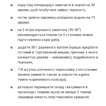
кору слід попередньо замочити в окропі на 30
хвилин, щоб позбутися зайвої терпкості;
потім залити сировину холодною водою на 15
хвилин;
на 3 літра хорошого самогону (45-50°)
рекомендується покласти 3 столових ложки
підготовленої кори дуба;
додати 50 г деревного вугілля (краще придбати
готовий в торговельній мережі, причому з якого
конкретно дерева – неважливо), подрібненого в
порошок;
7-8 штучок копченого чорносливу з кісточками
(можна замінити такою ж кількістю кураги
темно-коричневого кольору);
ретельно перемішати склад і витримати в
прохолоді і темряві льоху не менше 2 тижнів,
закривши ємність пластмасовою кришкою.