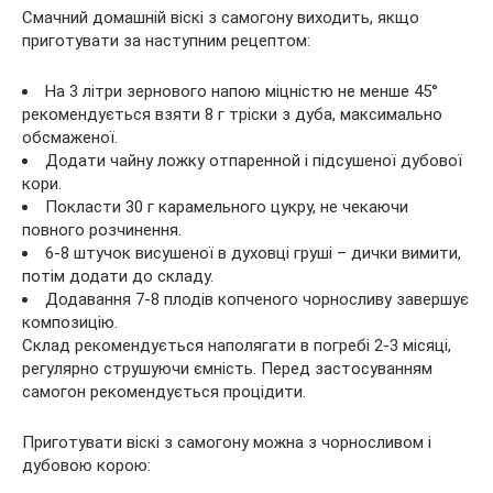
Смачний домашній віскі з самогону виходить, якщо
приготувати за наступним рецептом:
На 3 літри зернового напою міцністю не менше 45°
рекомендується взяти 8 г тріски з дуба, максимально
обсмаженої.
Додати чайну ложку отпаренной і підсушеної дубової
кори.
Покласти 30 г карамельного цукру, не чекаючи
повного розчинення.
6-8 штучок висушеної в духовці груші – дички вимити,
потім додати до складу.
Додавання 7-8 плодів копченого чорносливу завершує
композицію.
Склад рекомендується наполягати в погребі 2-3 місяці,
регулярно струшуючи ємність. Перед застосуванням
самогон рекомендується процідити.
Приготувати віскі з самогону можна з чорносливом і
дубовою корою: