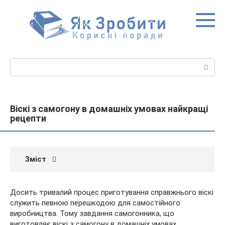
Перейти
до
вмісту
Пошук:
Віскі з самогону в домашніх умовах найкращі
рецепти
Зміст
Досить тривалий процес приготування справжнього віскі
служить певною перешкодою для самостійного
виробництва. Тому завдання самогонника, що
виготовляє віскі з самогону в домашніх умовах,