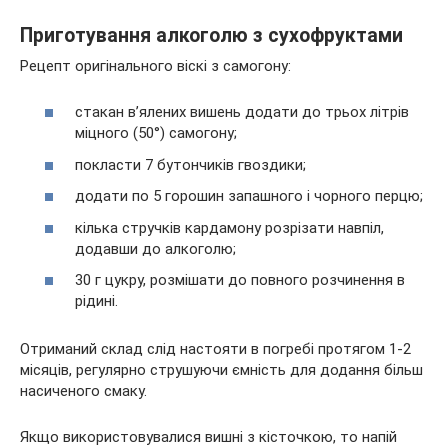
Приготування алкоголю з сухофруктами
Рецепт оригінального віскі з самогону:
стакан в’ялених вишень додати до трьох літрів
міцного (50°) самогону;
покласти 7 бутончиків гвоздики;
додати по 5 горошин запашного і чорного перцю;
кілька стручків кардамону розрізати навпіл,
додавши до алкоголю;
30 г цукру, розмішати до повного розчинення в
рідині.
Отриманий склад слід настояти в погребі протягом 1-2
місяців, регулярно струшуючи ємність для додання більш
насиченого смаку.
Якщо використовувалися вишні з кісточкою, то напій