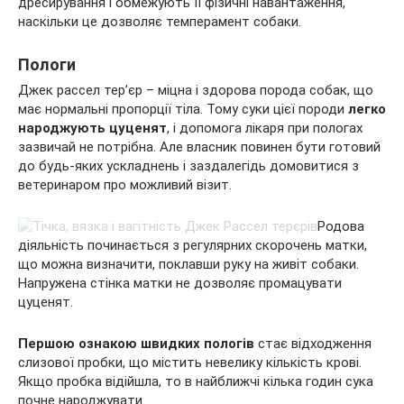
дресирування і обмежують її фізичні навантаження,
наскільки це дозволяє темперамент собаки.
Пологи
Джек рассел тер’єр – міцна і здорова порода собак, що
має нормальні пропорції тіла. Тому суки цієї породи
легко
народжують цуценят
, і допомога лікаря при пологах
зазвичай не потрібна. Але власник повинен бути готовий
до будь-яких ускладнень і заздалегідь домовитися з
ветеринаром про можливий візит.
Родова
діяльність починається з регулярних скорочень матки,
що можна визначити, поклавши руку на живіт собаки.
Напружена стінка матки не дозволяє промацувати
цуценят.
Першою ознакою швидких пологів
стає відходження
слизової пробки, що містить невелику кількість крові.
Якщо пробка відійшла, то в найближчі кілька годин сука
почне народжувати.