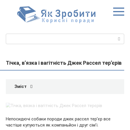
Перейти
до
вмісту
Пошук:
Тічка, в’язка і вагітність Джек Рассел тер’єрів
Зміст
Непосидючі собаки породи джек рассел тер’єр все
частіше купуються як компаньйон і друг сім’ї.