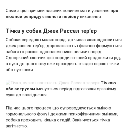
Саме з цієї причини власник повинен мати уявлення
про
нюанси репродуктивного періоду
вихованця.
Тічка у собак Джек Рассел тер’єр
Собаки середніх і малих порід, до числа яких відноситься
джек рассел тер’єр, дорослішають і фізично формуються
набагато раніше одноплемінників великих порід.
Однорічний хлопчик цієї породи готовий продовжити рід,
а сука до цього віку вже проходить стадію першої тічки
або пустовки.
Тічкою
або эструсом
іменується період підготовки організму
суки до запліднення.
Під час цього процесу, що супроводжується зміною
гормонального фону і деякими психофізичними змінами,
собака проходить кілька стадій. Закінчується тічка
вагітністю.