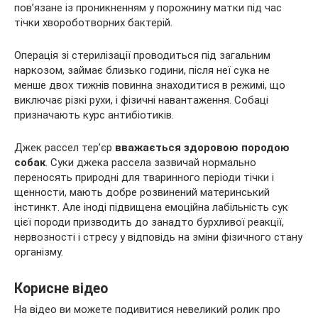
пов’язане із проникненням у порожнину матки під час
тічки хвороботворних бактерій.
Операція зі стерилізації проводиться під загальним
наркозом, займає близько години, після неї сука не
менше двох тижнів повинна знаходитися в режимі, що
виключає різкі рухи, і фізичні навантаження. Собаці
призначають курс антибіотиків.
Джек рассел тер’єр
вважається здоровою породою
собак
. Суки джека рассела зазвичай нормально
переносять природні для тваринного періоди тічки і
щенности, мають добре розвинений материнський
інстинкт. Але іноді підвищена емоційна лабільність сук
цієї породи призводить до занадто бурхливої реакції,
нервозності і стресу у відповідь на зміни фізичного стану
організму.
Корисне відео
На відео ви можете подивитися невеликий ролик про