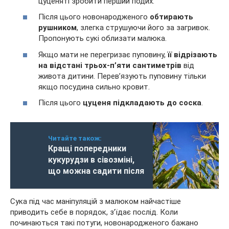
цуценяті зробити перший подих.
Після цього новонародженого
обтирають
рушником
, злегка струшуючи його за загривок.
Пропонують сукі облизати малюка.
Якщо мати не перегризає пуповину,
її відрізають
на відстані трьох-п’яти сантиметрів
від
живота дитини. Перев’язують пуповину тільки
якщо посудина сильно кровит.
Після цього
цуценя підкладають до соска
.
Читайте також:
Кращі попередники
кукурудзи в сівозміні,
що можна садити після
Сука під час маніпуляцій з малюком найчастіше
приводить себе в порядок, з’їдає послід. Коли
починаються такі потуги, новонародженого бажано