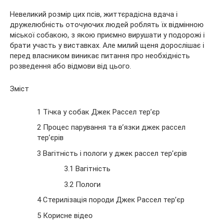
Невеликий розмір цих псів, життєрадісна вдача і
дружелюбність оточуючих людей роблять їх відмінною
міської собакою, з якою приємно вирушати у подорожі і
брати участь у
виставках. Але милий щеня дорослішає і
перед власником виникає питання про необхідність
розведення або відмови від цього.
Зміст
1 Тічка у собак Джек Рассел тер’єр
2 Процес парування та в’язки джек рассел
тер’єрів
3 Вагітність і пологи у джек рассел тер’єрів
3.1 Вагітність
3.2 Пологи
4 Стерилізація породи Джек Рассел тер’єр
5 Корисне відео