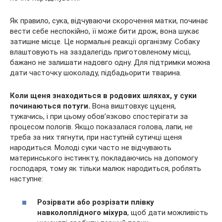
Як правило, сука, відчуваючи скорочення матки, починає
вести себе неспокійно, її може бити дрож, вона шукає
затишне місце. Це нормальні реакції організму. Собаку
влаштовують на заздалегідь приготовленому місці,
бажано не залишати надовго одну. Для підтримки можна
дати часточку шоколаду, підбадьорити тварина.
Коли щеня знаходиться в родових шляхах, у суки
починаються потуги.
Вона виштовхує цуценя,
тужачись, і при цьому обов’язково спостерігати за
процесом пологів. Якщо показалася голова, лапи, не
треба за них тягнути, при наступній сутичці щеня
народиться. Молоді суки часто не відчувають
материнського інстинкту, покладаючись на допомогу
господаря, тому як тільки малюк народиться, роблять
наступне:
Розірвати або розрізати плівку
навколоплідного міхура
, щоб дати можливість