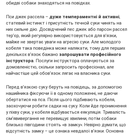
обидві собаки знаходяться на повідках.
Пси джек рассела –
дуже темпераментні й активні
,
статевий інстинкт і присутність течной суки чинять на
них сильне дію. Досвідчений пес джек або парсон рассел
тер’єр, який регулярно використовується для в’язки,
майже не звертає уваги на агресію суки. Але молодого
кобеля така поведінка може налякати, тому для перших
декількох в’язок бажано
запрошувати професійного
інструктора
. Послуги інструктора оплачуються за
домовленістю, скільки запросить професіонал, але
найчастіше цей обов’язок лягає на власника суки.
Перед в’язкою суку беруть на повідець, за допомогою
нашийника фіксуючи її в одному положенні, не даючи
обертатися на пса. Після цього підбивають кобеля,
заохочуючи робити садки на суку. Коли йде проникнення
у піхву суки, у кобеля відбувається еякуляція. Тривалість
сім’явивергання не перевищує хвилини, потім собаки
близько півгодини стоять «в замку». Невірно думати, що
відсутність замку – це ознака невдалої в’язки. Основна