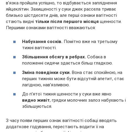
в’язка пройшла успішно, то відбувається запліднення
яйцеклітин. Захищеності у суки джек рассела триває
близько шістдесяти днів, але перші ознаки вагітності
стають видні
тільки після першого місяця
щенности.
Першими ознаками вагітності вважаються:
Набухання сосків.
Помітно вже на третьому
тижні вагітності.
Збільшення обсягу в ребрах.
Собака в
положенні сидячи здається більш гладкою.
Зміна поведінки суки.
Вона стає спокійною, на
перших тижнях може бути відсутній апетит, стає
лагідною, нав’язливою.
До п’ятої тижня щенности у суки вже явно
видно живіт
, грядки молочних залоз набухають і
збільшуються.
З часу появи перших ознак вагітності собаці вводять
додаткове годування, перестають водити її на