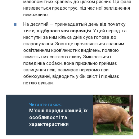
малопомітних крапель до цілком рясних. Ця фаза
називається предэструс, під час неї запліднення
неможливо.
На десятий — триннадцатый день від початку
тічки,
відбувається овуляція
. У цей період та
наступні за ним кілька днів сука готова до
спаровування. Зовні це проявляється значним
освітленням кров’янистих виділень, появою
замість них світлого слизу. Змінюється і
поведінка собаки, вона прихильно приймає
залицяння псів, завмирає нерухомо при
обнюхуванні, відводить у бік хвіст і піднімає
петлю вульви.
Читайте також:
М'ясні породи свиней, їх
особливості та
характеристики