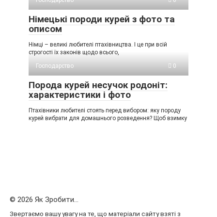
Господарство
0
Німецькі породи курей з фото та
описом
Німці – великі любителі птахівництва. І це при всій
строгості їх законів щодо всього,
Господарство
0
Порода курей несучок родоніт:
характеристики і фото
Птахівники любителі стоять перед вибором: яку породу
курей вибрати для домашнього розведення? Щоб взимку
© 2026 Як Зробити...
Звертаємо вашу увагу на те, що матеріали сайту взяті з