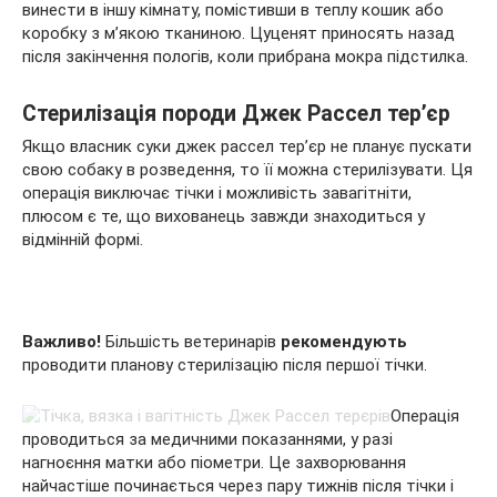
винести в іншу кімнату, помістивши в теплу кошик або
коробку з м’якою тканиною. Цуценят приносять назад
після закінчення пологів, коли прибрана мокра підстилка.
Стерилізація породи Джек Рассел тер’єр
Якщо власник суки джек рассел тер’єр не планує пускати
свою собаку в розведення, то її можна стерилізувати. Ця
операція виключає тічки і можливість завагітніти,
плюсом є те, що вихованець завжди знаходиться у
відмінній формі.
Важливо!
Більшість ветеринарів
рекомендують
проводити планову стерилізацію після першої тічки.
Операція
проводиться за медичними показаннями, у разі
нагноєння матки або піометри. Це захворювання
найчастіше починається через пару тижнів після тічки і