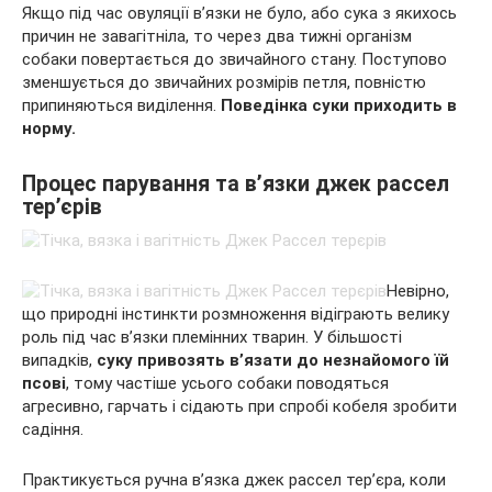
Якщо під час овуляції в’язки не було, або сука з якихось
причин не завагітніла, то через два тижні організм
собаки повертається до звичайного стану. Поступово
зменшується до звичайних розмірів петля, повністю
припиняються виділення.
Поведінка суки приходить в
норму.
Процес парування та в’язки джек рассел
тер’єрів
Невірно,
що природні інстинкти розмноження відіграють велику
роль під час в’язки племінних тварин. У більшості
випадків,
суку привозять в’язати до незнайомого їй
псові
, тому частіше усього собаки поводяться
агресивно, гарчать і сідають при спробі кобеля зробити
садіння.
Практикується ручна в’язка джек рассел тер’єра, коли