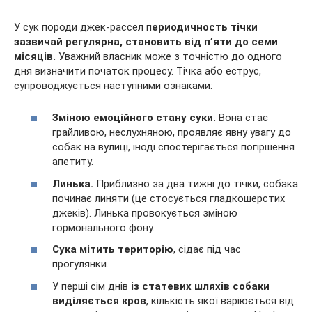
У сук породи джек-рассел п
ериодичность тічки
зазвичай регулярна, становить від п’яти до семи
місяців.
Уважний власник може з точністю до одного
дня визначити початок процесу. Тічка або еструс,
супроводжується наступними ознаками:
Зміною емоційного стану суки.
Вона стає
грайливою, неслухняною, проявляє явну увагу до
собак на вулиці, іноді спостерігається погіршення
апетиту.
Линька.
Приблизно за два тижні до тічки, собака
починає линяти (це стосується гладкошерстих
джеків). Линька провокується зміною
гормонального фону.
Сука мітить територію
, сідає під час
прогулянки.
У перші сім днів
із статевих шляхів собаки
виділяється кров
, кількість якої варіюється від