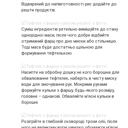
Відварений до напівготовності рис додайте до
решти продуктів.
Суміш інгредієнтів ретельно вимішуйте до стану
однорідної маси, після чого добре відбийте
отриманий фарш про дно миски або стільницю.
Тоді маса буде достатньо щільною для
формування тефтелькою.
Насипте на обробну дошку не кого борошна для
обвалювання тефтелек, наберіть в чисту миску
води для змочування рук. Мокрими руками
формуйте кульки з фаршу, будь-якого розміру,
головне – однакові. Обваляйте м’ясні кульки в
борошні.
Розігрійте в глибокій сковороді трохи олії, після
чого на великому вогні швидко обсмажте м’ясні