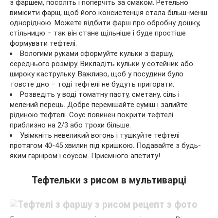
з фаршем, посоліть і поперчіть за смаком. Ретельно
вимісити фарш, щоб його консистенція стала більш-менш
однорідною. Можете відбити фарш про обробну дошку,
стільницю – так він стане щільніше і буде простіше
формувати тефтелі.
Вологими руками сформуйте кульки з фаршу,
середнього розміру. Викладіть кульки у сотейник або
широку каструльку. Важливо, щоб у посудини було
товсте дно – тоді тефтелі не будуть пригорати.
Розведіть у воді томатну пасту, сметану, сіль і
мелений перець. Добре перемішайте суміш і залийте
рідиною тефтелі. Соус повинен покрити тефтелі
приблизно на 2/3 або трохи більше.
Увімкніть невеликий вогонь і тушкуйте тефтелі
протягом 40-45 хвилин під кришкою. Подавайте з будь-
яким гарніром і соусом. Приємного апетиту!
Тефтельки з рисом в мультиварці