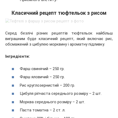
Класичний рецепт тюфтельок з рисом
Серед безлічі різних рецептів тюфтельок найбільш
виграшним буде класичний рецепт, який включає рис,
обсмажений з цибулею морквину і ароматну підливку.
Інгредієнти:
Фарш свинячий – 250 гр.
Фарш яловичий – 250 гр.
Рис круглозернистий – 200 гр.
Цибуля ріпчаста середнього розміру – 2 шт.
Морква середнього розміру – 2 шт.
Паста томатна – 2 ст. л.