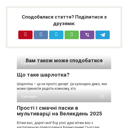
Сподобалася стаття? Поділитися з
друзями:
Вам також може сподобатися
Кулінарія
0
Що таке шарлотка?
Шарлотка – це не просто десерт. Це кулінарне диво, яке
може принести радість кожному, хто
Кулінарія
0
Прості і смачні паски в
мультиварці на Великдень 2025
Вітаю вас, дорогі мої! Від усієї душі вітаю вас з
наступаючою православної Великоднем! Сьогодні