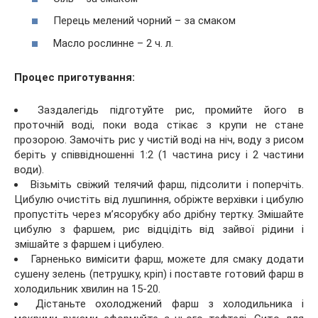
Перець мелений чорний – за смаком
Масло рослинне – 2 ч. л.
Процес приготування:
Заздалегідь підготуйте рис, промийте його в
проточній воді, поки вода стікає з крупи не стане
прозорою. Замочіть рис у чистій воді на ніч, воду з рисом
беріть у співвідношенні 1:2 (1 частина рису і 2 частини
води).
Візьміть свіжий телячий фарш, підсолити і поперчіть.
Цибулю очистіть від лушпиння, обріжте верхівки і цибулю
пропустіть через м’ясорубку або дрібну тертку. Змішайте
цибулю з фаршем, рис відцідіть від зайвої рідини і
змішайте з фаршем і цибулею.
Гарненько вимісити фарш, можете для смаку додати
сушену зелень (петрушку, кріп) і поставте готовий фарш в
холодильник хвилин на 15-20.
Дістаньте охолоджений фарш з холодильника і