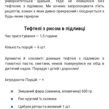
університетська їдальня… Ніде не обійшлося без
тефтелек з підливою. Ми хочемо запропонувати п’ять
рецептів, кожен з яких дивно прекрасний і поєднується з
будь-яким гарніром.
Тефтелі з рисом в підливці
Час приготування — 1,5 години
Кількість порцій — 6 шт.
Ароматні й соковиті домашні тефтелі з підливою з
томатної пасти, сметани, немов повернулися на обід в
дитячий садок. Порадує і дітей і дорослих!
Інгредієнти Порцій: – +
Змішаний фарш (свинина, яловичина) 600 гр.
Рис круглий ½ склянки
Цибуля ріпчаста великий-1 шт.