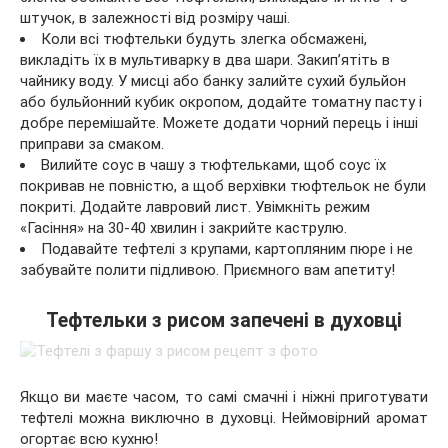
штучок, в залежності від розміру чаші.
Коли всі тюфтельки будуть злегка обсмажені,
викладіть їх в мультиварку в два шари. Закип’ятіть в
чайнику воду. У мисці або банку залийте сухий бульйон
або бульйонний кубик окропом, додайте томатну пасту і
добре перемішайте. Можете додати чорний перець і інші
приправи за смаком.
Вилийте соус в чашу з тюфтельками, щоб соус їх
покривав не повністю, а щоб верхівки тюфтельок не були
покриті. Додайте лавровий лист. Увімкніть режим
«Гасіння» на 30-40 хвилин і закрийте каструлю.
Подавайте тефтелі з крупами, картопляним пюре і не
забувайте полити підливою. Приємного вам апетиту!
Тефтельки з рисом запечені в духовці
Якщо ви маєте часом, то самі смачні і ніжні приготувати
тефтелі можна виключно в духовці. Неймовірний аромат
огортає всю кухню!