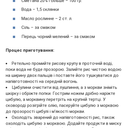
Сметана 20% і більше – 100 гр.
Вода – 1,5 склянки
Масло рослинне – 2 ст. л.
Сіль – за смаком
Перець чорний мелений – за смаком
Процес приготування:
Ретельно промийте рисову крупу в проточній воді,
поки вода не буде прозорою. Залийте рис чистою водою
на ширину двох пальців і поставте його тушкуватися до
напівготовності на середній вогонь.
Цибулини очистити від лушпиння, а з моркви зніміть
шкірку і обріжте попки. Гострим ножем дрібно наріжте
цибулю, а морквину перетріть на крупній тертці. У
сковороді розігрійте олію, пасеруйте цибулю з морквою
до прозорості цибулі і м’якості моркви.
Охолодіть зварений до напівготовності рис, також
охолодіть цибулю з морквою. Додайте продукти в миску