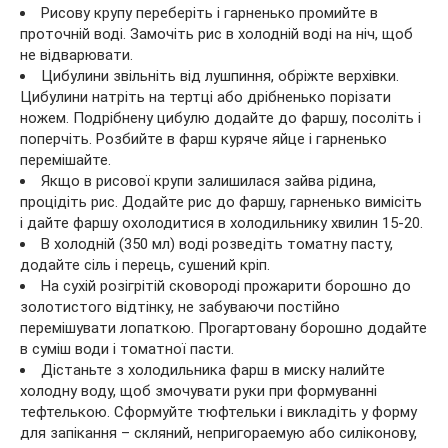
Рисову крупу переберіть і гарненько промийте в
проточній воді. Замочіть рис в холодній воді на ніч, щоб
не відварювати.
Цибулини звільніть від лушпиння, обріжте верхівки.
Цибулини натріть на тертці або дрібненько порізати
ножем. Подрібнену цибулю додайте до фаршу, посоліть і
поперчіть. Розбийте в фарш куряче яйце і гарненько
перемішайте.
Якщо в рисової крупи залишилася зайва рідина,
процідіть рис. Додайте рис до фаршу, гарненько вимісіть
і дайте фаршу охолодитися в холодильнику хвилин 15-20.
В холодній (350 мл) воді розведіть томатну пасту,
додайте сіль і перець, сушений кріп.
На сухій розігрітій сковороді прожарити борошно до
золотистого відтінку, не забуваючи постійно
перемішувати лопаткою. Прогартовану борошно додайте
в суміш води і томатної пасти.
Дістаньте з холодильника фарш в миску налийте
холодну воду, щоб змочувати руки при формуванні
тефтелькою. Сформуйте тюфтельки і викладіть у форму
для запікання – скляний, непригораемую або силіконову,