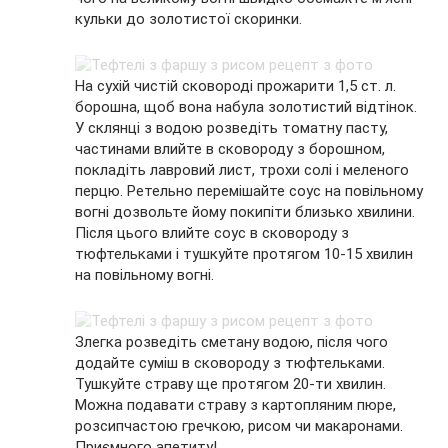
кульки до золотистої скоринки.
На сухій чистій сковороді прожарити 1,5 ст. л.
борошна, щоб вона набула золотистий відтінок.
У склянці з водою розведіть томатну пасту,
частинами влийте в сковороду з борошном,
покладіть лавровий лист, трохи солі і меленого
перцю. Ретельно перемішайте соус на повільному
вогні дозвольте йому покипіти близько хвилини.
Після цього влийте соус в сковороду з
тюфтельками і тушкуйте протягом 10-15 хвилин
на повільному вогні.
Злегка розведіть сметану водою, після чого
додайте суміш в сковороду з тюфтельками.
Тушкуйте страву ще протягом 20-ти хвилин.
Можна подавати страву з картопляним пюре,
розсипчастою гречкою, рисом чи макаронами.
Приємного апетиту!