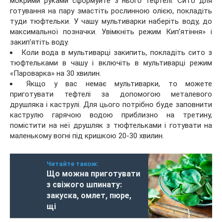
мокрими руками сформуйте з нього тефтелі. Сито для
готування на пару змастіть рослинною олією, покладіть
туди тюфтельки. У чашу мультиварки наберіть воду, до
максимальної позначки. Увімкніть режим Кип’ятіння» і
закип’ятіть воду.
Коли вода в мультиварці закипить, покладіть сито з
тюфтельками в чашу і включіть в мультиварці режим
«Пароварка» на 30 хвилин.
Якщо у вас немає мультиварки, то можете
приготувати тефтелі за допомогою металевого
друшляка і каструлі. Для цього потрібно буде заповнити
каструлю гарячою водою приблизно на третину,
помістити на неї друшляк з тюфтельками і готувати на
маленькому вогні під кришкою 20-30 хвилин.
Читайте також:
Що можна приготувати
з свіжого шпинату:
закуска, омлет, пюре,
щі