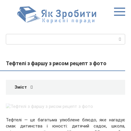
Перейти
до
вмісту
Пошук:
Тефтелі з фаршу з рисом рецепт з фото
Зміст
Тефтелі — це багатьма улюблене блюдо, яке нагадує
смак дитинства і юності: дитячий садок, школа,