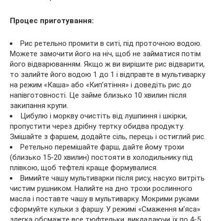
Процес приготування:
Рис ретельно промити в ситі, під проточною водою.
Можете замочити його на ніч, щоб не займатися потім
його відварюванням. Якщо ж ви вирішите рис відварити,
то залийте його водою 1 до 1 і відправте в мультиварку
на режим «Каша» або «Кип’ятіння» і доведіть рис до
напівготовності. Це займе близько 10 хвилин після
закипання крупи.
Цибулю і моркву очистіть від лушпиння і шкірки,
пропустити через дрібну тертку обидва продукту.
Змішайте з фаршем, додайте сіль, перець і остиглий рис.
Ретельно перемішайте фарш, дайте йому трохи
(близько 15-20 хвилин) постояти в холодильнику під
плівкою, щоб тефтелі краще формувалися.
Вимийте чашу мультиварки після рису, насухо витріть
чистим рушником. Налийте на дно трохи рослинного
масла і поставте чашу в мультиварку. Мокрими руками
сформуйте кульки з фаршу. У режимі «Смаження м’яса»
злегка обсмажте все тюфтельки, викладаючи їх по 4-5