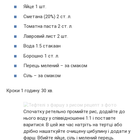
Яйце 1 шт.
Сметана (20%) 2 ст. л.
Томатна паста 2 ст. л.
Лавровий лист 2 шт.
Вода 1.5 стакаан
Борошно 1 ст. л.
Перець мелений – за смаком
Сіль – за смаком
Кроки 1 годину. 30 хв.
Спочатку ретельно промийте рис, додайте до
нього воду у співвідношенні 1:1 і поставте
варитися. В цей же час натріть на тертці або
дрібно нашаткуйте очищену цибулину і додати у
фарш. Вбийте яйце, сіль і мелений перець.