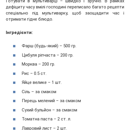
Готувати в мультиварці – швидко і зручно. В рамках
дефіциту часу вмілі господині переписало багато рецепти
спеціально під мультиварку, щоб заощадити час і
отримати гідне блюдо.
Інгредієнти:
Фарш (будь-який) – 500 гр.
Цибуля ріпчаста – 200 гр.
Морква – 200 гр.
Рис – 0.5 ст.
Яйце велике – 1 шт.
Сіль – за смаком
Перець мелений – за смаком
Сухий бульйон – за смаком
Томатна паста – 2 ст. л.
Лавровий лист – 2 шт.