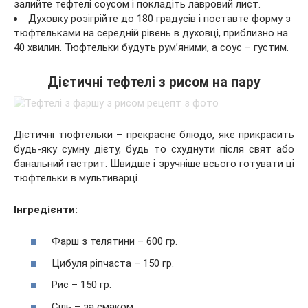
залийте тефтелі соусом і покладіть лавровий лист.
Духовку розігрійте до 180 градусів і поставте форму з
тюфтельками на середній рівень в духовці, приблизно на
40 хвилин. Тюфтельки будуть рум’яними, а соус – густим.
Дієтичні тефтелі з рисом на пару
Дієтичні тюфтельки – прекрасне блюдо, яке прикрасить
будь-яку сумну дієту, будь то схуднути після свят або
банальний гастрит. Швидше і зручніше всього готувати ці
тюфтельки в мультиварці.
Інгредієнти:
Фарш з телятини – 600 гр.
Цибуля ріпчаста – 150 гр.
Рис – 150 гр.
Сіль – за смаком