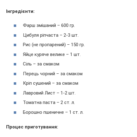
Інгредієнти:
Фарш змішаний – 600 гр.
Цибуля ріпчаста – 2-3 шт.
Рис (не пропарений) – 150 гр.
Яйце куряче велике – 1 шт.
Сіль – за смаком
Перець чорний – за смаком
Кріп сушений – за смаком
Лавровий Лист – 1-2 шт.
Томатна паста – 2 ст. л.
Борошно пшеничне – 1 ст. л.
Процес приготування: