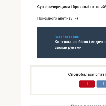
Суп з печерицями і брокколі
готовий!
Приємного апетиту! =)
Читайте також:
Коптильня з бікса (медичн
своїми руками
Сподобалася статт