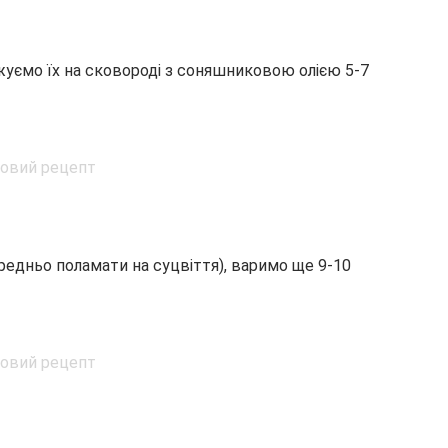
уємо їх на сковороді з соняшниковою олією 5-7
редньо поламати на суцвіття), варимо ще 9-10