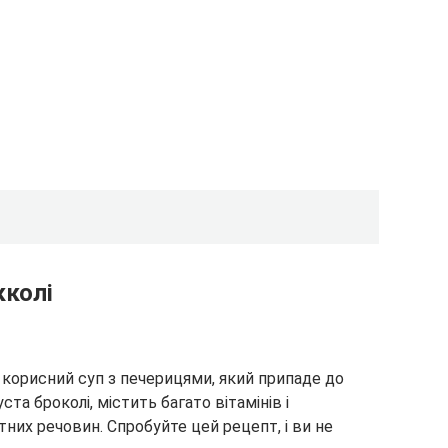
кколі
 корисний суп з печерицями, який припаде до
уста броколі, містить багато вітамінів і
них речовин. Спробуйте цей рецепт, і ви не