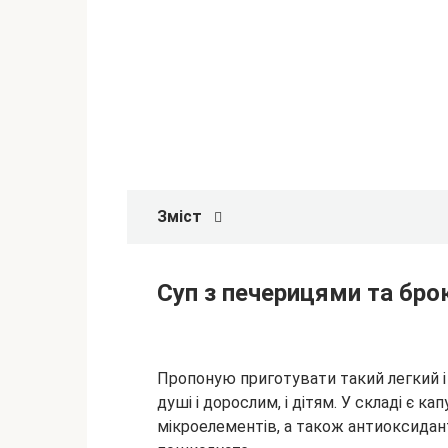
Зміст
Суп з печерицями та бро
Пропоную приготувати такий легкий і
душі і дорослим, і дітям. У складі є кап
мікроелементів, а також антиоксидант