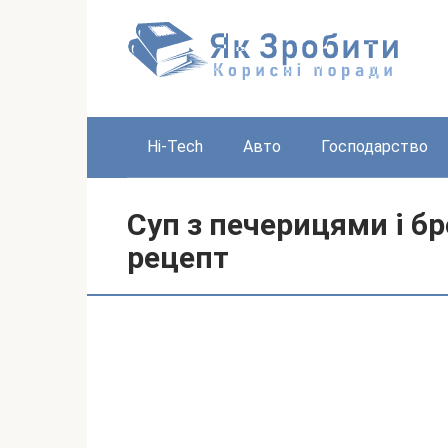
Перейти
до
вмісту
Hi-Tech
Авто
Господарство
Суп з печерицями і б
рецепт