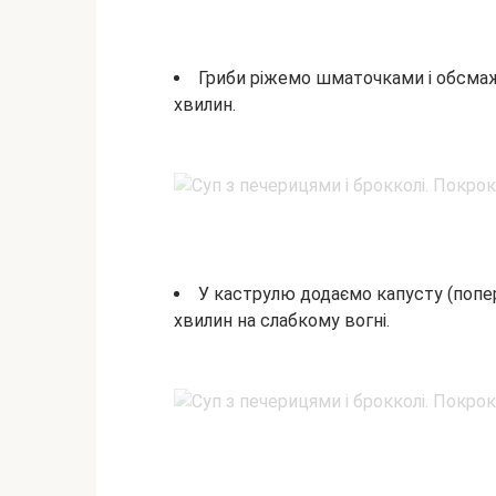
Гриби ріжемо шматочками і обсмаж
хвилин.
У каструлю додаємо капусту (попе
хвилин на слабкому вогні.