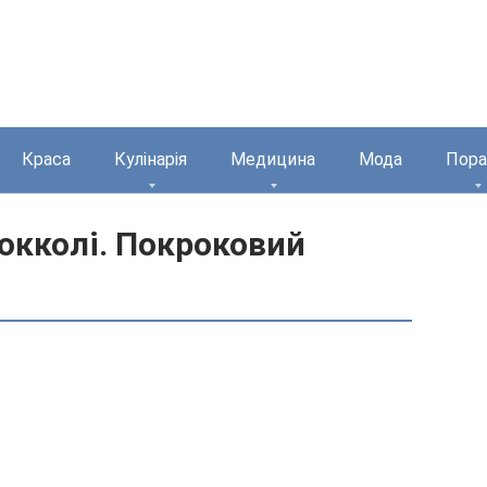
Краса
Кулінарія
Медицина
Мода
Пора
рокколі. Покроковий