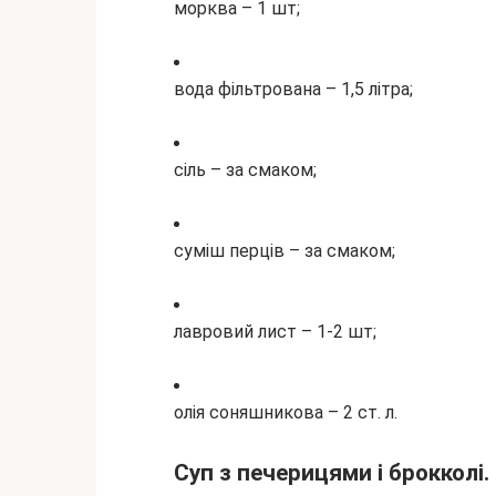
морква – 1 шт;
вода фільтрована – 1,5 літра;
сіль – за смаком;
суміш перців – за смаком;
лавровий лист – 1-2 шт;
олія соняшникова – 2 ст. л.
Суп з печерицями і брокколі.