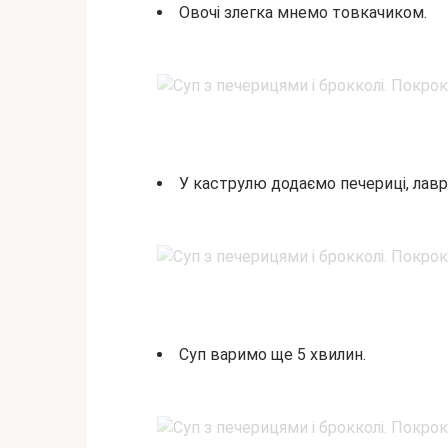
Овочі злегка мнемо товкачиком.
У каструлю додаємо печериці, лавр
Суп варимо ще 5 хвилин.