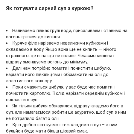
Як готувати сирний суп з куркою?
Наливаємо півкаструлі води, присаливаем і ставимо на
вогонь грітися до кипіння.
Куряче філе нарізаємо невеликими кубиками і
складаємо в воду. Якщо вона ще не кипить — нічого
страшного, це ні на що не вплине. Чекаємо кипіння і
відразу зменшуємо вогонь до мінімуму.
Далі нам потрібно помити і почистити цибулю,
нарізати його півкільцями і обсмажити на олії до
золотистого кольору.
Поки смажиться цибуля, у вас буде час помити і
почистити картоплю. Її слід нарізати середнім кубиком і
покласти в суп.
Як тільки цибуля обжарился, відразу кладемо його в
суп, але намагаємося робити це акуратно, щоб суп з ним
не потрапило багато олії.
Кріп дрібно шаткуємо і теж кладемо в суп – з ним
бульйон буде мати більш цікавий смак.