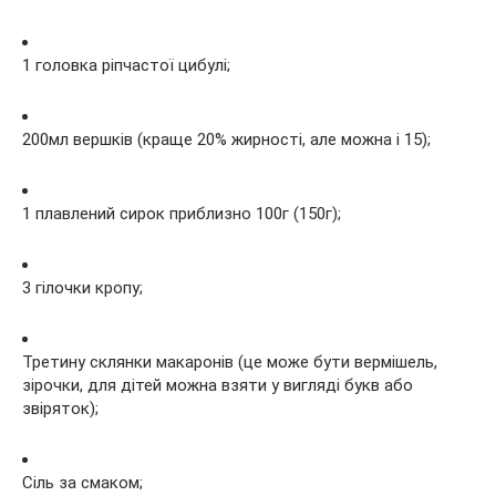
1 головка ріпчастої цибулі;
200мл вершків (краще 20% жирності, але можна і 15);
1 плавлений сирок приблизно 100г (150г);
3 гілочки кропу;
Третину склянки макаронів (це може бути вермішель,
зірочки, для дітей можна взяти у вигляді букв або
звіряток);
Сіль за смаком;