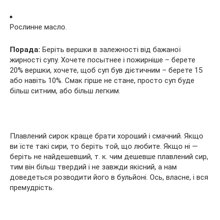
Рослинне масло.
Порада:
Беріть вершки в залежності від бажаної
жирності супу. Хочете посытнее і пожирніше – берете
20% вершки, хочете, щоб суп був дієтичним – берете 15
або навіть 10%. Смак гірше не стане, просто суп буде
більш ситним, або більш легким.
Плавлений сирок краще брати хороший і смачний. Якщо
ви їсте такі сири, то беріть той, що любите. Якщо ні —
беріть не найдешевший, т. к. чим дешевше плавлений сир,
тим він більш твердий і не завжди якісний, а нам
доведеться розводити його в бульйоні. Ось, власне, і вся
премудрість.