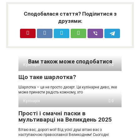
Сподобалася стаття? Поділитися з
друзями:
Вам також може сподобатися
Кулінарія
0
Що таке шарлотка?
Шарлотка – це не просто десерт. Це кулінарне диво, яке
може принести радість кожному, хто
Кулінарія
0
Прості і смачні паски в
мультиварці на Великдень 2025
Вітаю вас, дорогі мої! Від усієї душі вітаю вас з
наступаючою православної Великоднем! Сьогодні