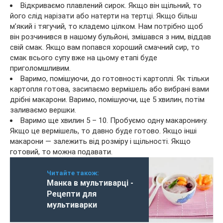
Відкриваємо плавлений сирок. Якщо він щільний, то
його слід нарізати або натерти на тертці. Якщо більш
м’який і тягучий, то кладемо цілком. Нам потрібно щоб
він розчинився в нашому бульйоні, змішався з ним, віддав
свій смак. Якщо вам попався хороший смачний сир, то
смак всього супу вже на цьому етапі буде
приголомшливим.
Варимо, помішуючи, до готовності картоплі. Як тільки
картопля готова, засипаємо вермішель або вибрані вами
дрібні макарони. Варимо, помішуючи, ще 5 хвилин, потім
заливаємо вершки.
Варимо ще хвилин 5 – 10. Пробуємо одну макаронину.
Якщо це вермішель, то давно буде готово. Якщо інші
макарони — залежить від розміру і щільності. Якщо
готовий, то можна подавати.
Читайте також:
Манка в мультиварці -
Рецепти для
мультиварки