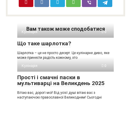
Вам також може сподобатися
Кулінарія
0
Що таке шарлотка?
Шарлотка – це не просто десерт. Це кулінарне диво, яке
може принести радість кожному, хто
Кулінарія
0
Прості і смачні паски в
мультиварці на Великдень 2025
Вітаю вас, дорогі мої! Від усієї душі вітаю вас з
наступаючою православної Великоднем! Сьогодні