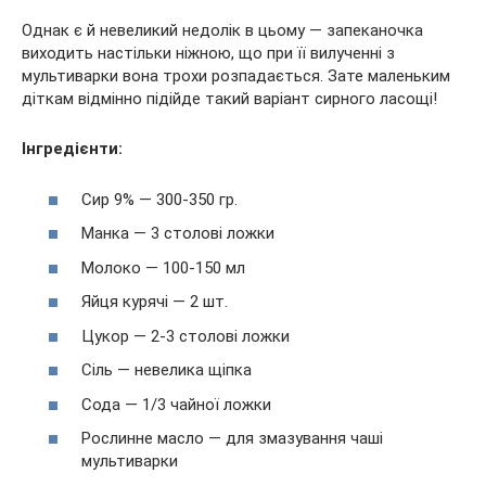
Однак є й невеликий недолік в цьому — запеканочка
виходить настільки ніжною, що при її вилученні з
мультиварки вона трохи розпадається. Зате маленьким
діткам відмінно підійде такий варіант сирного ласощі!
Інгредієнти:
Сир 9% — 300-350 гр.
Манка — 3 столові ложки
Молоко — 100-150 мл
Яйця курячі — 2 шт.
Цукор — 2-3 столові ложки
Сіль — невелика щіпка
Сода — 1/3 чайної ложки
Рослинне масло — для змазування чаші
мультиварки