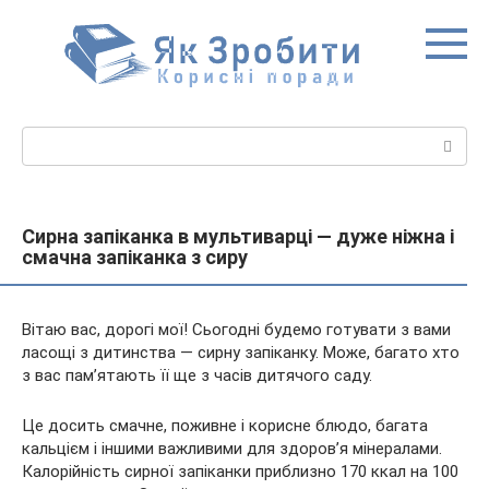
Перейти
до
вмісту
Пошук:
Сирна запіканка в мультиварці — дуже ніжна і
смачна запіканка з сиру
Вітаю вас, дорогі мої! Сьогодні будемо готувати з вами
ласощі з дитинства — сирну запіканку. Може, багато хто
з вас пам’ятають її ще з часів дитячого саду.
Це досить смачне, поживне і корисне блюдо, багата
кальцієм і іншими важливими для здоров’я мінералами.
Калорійність
сирної запіканки приблизно 170 ккал на 100