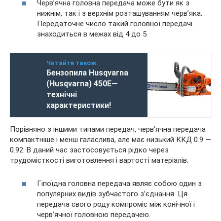
Черв’ячна головна передача може бути як з
нижнім, так і з верхнім розташуванням черв’яка.
Передаточне число такий головної передачі
знаходиться в межах від 4 до 5.
Читайте також:
Бензопила Husqvarna
(Husqvarna) 450E—
технічні
характеристики!
Порівняно з іншими типами передач, черв’ячна передача
компактніше і менш галаслива, але має низький ККД 0.9 —
0.92. В даний час застосовується рідко через
трудомісткості виготовлення і вартості матеріалів.
Гіпоїдна головна передача являє собою один з
популярних видів зубчастого з’єднання. Ця
передача свого роду компроміс між конічної і
черв’ячної головною передачею.