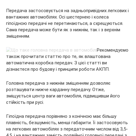
Передача застосовується на задньопривідних легкових і
вантажних автомобілях. Осі шестернею і колеса
гіпоїдною передачі не перетинаються, а схрещуються.
Сама передача може бути як з нижнім, так і з верхнім
зміщенням.
Рекомендуємо
також прочитати статтю про те, як влаштована
автоматична коробка передач. З цієї статті ви
дізнаєтеся про будову і принципи роботи АКПП.
Головна передача з нижнім зміщенням дозволяє
розташувати нижче карданну передачу. Отже,
зміщується центр ваги автомобіля, підвищивши його
стійкість при русі.
Гіпоїдна передача порівняно з конічною має більшу
плавність, безшумність, менші габарити. Її застосовують
на легкових автомобілях з передаточним числом від 3,5-
4,5, і на вантажних замість подвійної головної передачі з