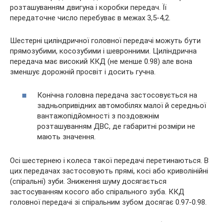
розташуванням двигуна і коробки передач. Її
передаточне число перебуває в межах 3,5-4,2.
Шестерні циліндричної головної передачі можуть бути
прямозубими, косозубими і шевронними. Циліндрична
передача має високий ККД (не менше 0.98) але вона
зменшує дорожній просвіт і досить гучна.
Конічна головна передача застосовується на
задньопривідних автомобілях малої й середньої
вантажопідйомності з поздовжнім
розташуванням ДВС, де габаритні розміри не
мають значення.
Осі шестернею і колеса такої передачі перетинаються. В
цих передачах застосовують прямі, косі або криволінійні
(спіральні) зуби. Зниження шуму досягається
застосуванням косого або спірального зуба. ККД
головної передачі зі спіральним зубом досягає 0.97-0.98.