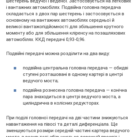
шестерень ведучої і веденої. Застосовується на легкових
і вантажних автомобілях. Подвійна головна передача
складається з двох пар шестерень і застосовується в
основному на вантажних автомобілях середньої й
великої вантажопідйомності для збільшення крутного
моменту або для збільшення кліренсу на позашляхових
автомобілях. ККД передачі 0,93-0,96.
Подвійні передачі можна розділити на два виду:
подвійна центральна головна передача — обидві
ступені розташовані в одному картері в центрі
ведучого моста;
подвійна рознесена головна передача — конічна
пара знаходиться в центрі ведучого моста, а
циліндрична в колісних редукторах.
При поділі головної передачі на дві частини знижуються
навантаження на півосі та деталі диференціала. Ще
зменшуються розміри середній частині картера ведучого