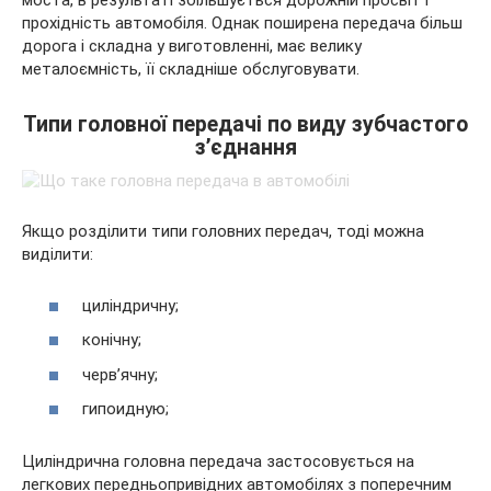
моста, в результаті збільшується дорожній просвіт і
прохідність автомобіля. Однак поширена передача більш
дорога і складна у виготовленні, має велику
металоємність, її складніше обслуговувати.
Типи головної передачі по виду зубчастого
з’єднання
Якщо розділити типи головних передач, тоді можна
виділити:
циліндричну;
конічну;
черв’ячну;
гипоидную;
Циліндрична головна передача застосовується на
легкових передньопривідних автомобілях з поперечним