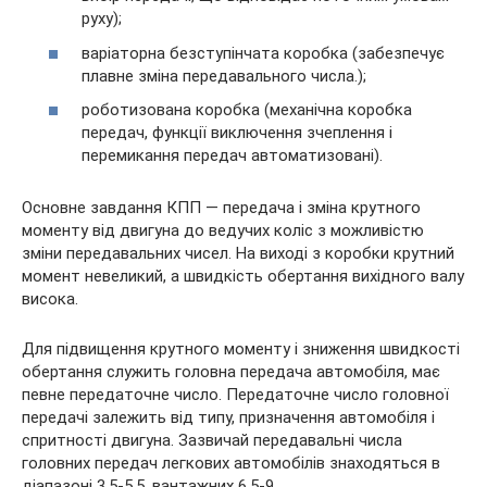
руху);
варіаторна безступінчата коробка (забезпечує
плавне зміна передавального числа.);
роботизована коробка (механічна коробка
передач, функції виключення зчеплення і
перемикання передач автоматизовані).
Основне завдання КПП — передача і зміна крутного
моменту від двигуна до ведучих коліс з можливістю
зміни передавальних чисел. На виході з коробки крутний
момент невеликий, а швидкість обертання вихідного валу
висока.
Для підвищення крутного моменту і зниження швидкості
обертання служить головна передача автомобіля, має
певне передаточне число. Передаточне число головної
передачі залежить від типу, призначення автомобіля і
спритності двигуна. Зазвичай передавальні числа
головних передач легкових автомобілів знаходяться в
діапазоні 3,5-5,5, вантажних 6,5-9.