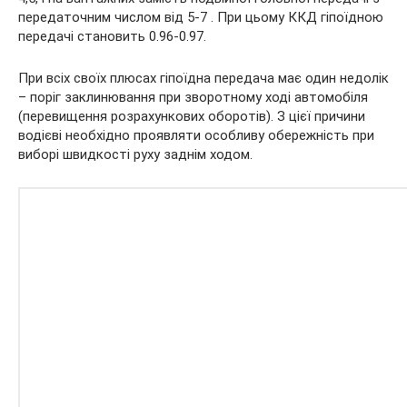
передаточним числом від 5-7 . При цьому ККД гіпоїдною
передачі становить 0.96-0.97.
При всіх своїх плюсах гіпоїдна передача має один недолік
– поріг заклинювання при зворотному ході автомобіля
(перевищення розрахункових оборотів). З цієї причини
водієві необхідно проявляти особливу обережність при
виборі швидкості руху заднім ходом.