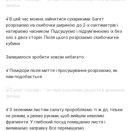
√
В цей час можна зайнятися сухариками. Багет
розрізаємо на скибочки шириною до 2-х сантиметрів і
натираємо часником. Підсушуємо і підрум’янюємо їх без
олії з двох сторін. Після цього розрізаємо скибочки на
кубики.
Залишилося зробити зовсім небагато.
√
Помідори після миття і просушування розрізаємо, як
нам подобається.
√
З зеленими листям салату проробляємо ті ж дії, тільки
не режим, а рвемо руками, щоб вийшли невеликі
фрагменти. У глибокий посуд поміщаємо листя і
виливаємо заправку. Все перемішуємо.