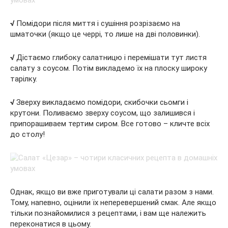
√
Помідори після миття і сушіння розрізаємо на
шматочки (якщо це черрі, то лише на дві половинки).
√
Дістаємо глибоку салатницю і перемішати тут листя
салату з соусом. Потім викладемо їх на плоску широку
тарілку.
√
Зверху викладаємо помідори, скибочки сьомги і
крутони. Поливаємо зверху соусом, що залишився і
припорашиваем тертим сиром. Все готово – кличте всіх
до столу!
Однак, якщо ви вже приготували ці салати разом з нами.
Тому, напевно, оцінили їх неперевершений смак. Але якщо
тільки познайомилися з рецептами, і вам ще належить
переконатися в цьому.