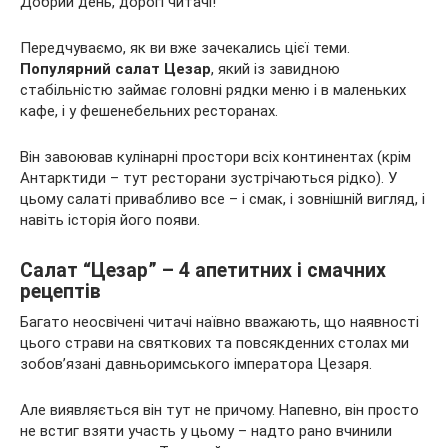
Добрий день, дорогі читачі!
Передчуваємо, як ви вже зачекались цієї теми.
Популярний салат Цезар
, який із завидною
стабільністю займає головні рядки меню і в маленьких
кафе, і у фешенебельних ресторанах.
Він завоював кулінарні простори всіх континентах (крім
Антарктиди – тут ресторани зустрічаються рідко). У
цьому салаті привабливо все – і смак, і зовнішній вигляд, і
навіть історія його появи.
Салат “Цезар” – 4 апетитних і смачних
рецептів
Багато неосвічені читачі наївно вважають, що наявності
цього страви на святкових та повсякденних столах ми
зобов’язані давньоримського імператора Цезаря.
Але виявляється він тут не причому. Напевно, він просто
не встиг взяти участь у цьому – надто рано вчинили