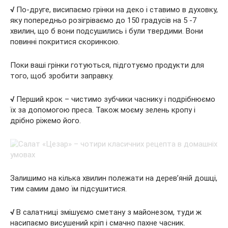
√
По-друге, висипаємо грінки на деко і ставимо в духовку,
яку попередньо розігріваємо до 150 градусів на 5 -7
хвилин, що б вони подсушились і були твердими. Вони
повинні покритися скоринкою.
Поки ваші грінки готуються, підготуємо продукти для
того, щоб зробити заправку.
√
Перший крок – чистимо зубчики часнику і подрібнюємо
їх за допомогою преса. Також моєму зелень кропу і
дрібно ріжемо його.
Залишимо на кілька хвилин полежати на дерев’яній дошці,
тим самим дамо їм підсушитися.
√
В салатниці змішуємо сметану з майонезом, туди ж
насипаємо висушений кріп і смачно пахне часник.