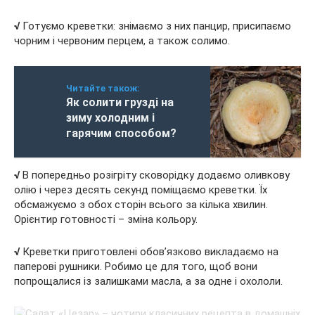
√
Готуємо креветки: знімаємо з них панцир, присипаємо
чорним і червоним перцем, а також солимо.
Читайте також:
Як солити грузді на
зиму холодним і
гарячим способом?
√
В попередньо розігріту сковорідку додаємо оливкову
олію і через десять секунд поміщаємо креветки. Їх
обсмажуємо з обох сторін всього за кілька хвилин.
Орієнтир готовності – зміна кольору.
√
Креветки приготовлені обов’язково викладаємо на
паперові рушники. Робимо це для того, щоб вони
попрощалися із залишками масла, а за одне і охололи.