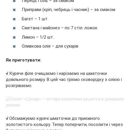
Перець і сіль – за смаком
Приправи (кріп, чебрець і часник) – за смаком
Багет – 1 шт.
Сметана і майонез – по 7 стіл. ложок
Лимон – 1/2 шт.
Оливкова олія – для сухарів
Як приготувати:
√
Куряче філе очищаємо і нарізаємо на шматочки
довільного розміру. В цей час гріємо сковорідку з олією і
розігріваємо.
√
Обсмажуємо курячі шматочки до приємного
золотистого кольору. Тепер поперчити, посолити і через