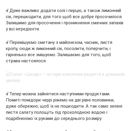
√
Дуже важливо додати солі і перцю, а також лимонний
сік, перешкодити, для того щоб все добре просочилося.
Залишимо для просочення і проникнення смачних запахів
у всі інгредієнти.
√
Перемішуємо сметану з майонезом, часник, листя
кропу, сюди ж лимонний сік, посолити, поперчити, і
гарненько все змішуємо. Залишаємо для того, щоб
страва настоялося.
√
Тепер можна зайнятися наступними продуктами.
Помиті помідори черрі ріжемо на дві рівні половинки,
дуже обережно, щоб їх не пошкодити. А так само зелені
листя салату полощіть під прохолодною водою і
подрібнюємо їх руками до середнього розміру.