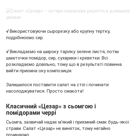
√
Використовуючи сырорезку або крупну тертку,
подрібнюємо сир.
√
Викладаємо на широку тарілку зелене листя, потім
шматочки помідор, сир, сухарики і креветки. Всі
розкладаємо довільно, тому що в результаті повинна
вийти приємна оку композиція.
Залишилося поставити салат на стіл і починати
насолоджуватися. Просто смакота!
Класичний «Цезар» з сьомгою і
помідорами черрі
Сьомга, зазвичай надає м’який і приємний смак будь-якої
страви. Салат «Цезар» не виняток, тому негайно
починаємо.