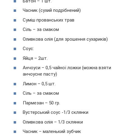
Батон – 1 шт.
Часник (сухий подрібнений)
Суміш прованських трав
Сіль – за смаком
Оливкова олія (для зрошення сухариків)
Соус:
Яйця – 2шт.
Анчоуси – 0,5 чайної ложки (можна взяти
анчоусне пасту)
Лимон – 0,5 шт.
Сіль – за смаком
Пармезан – 50 гр.
Вустерський соус -1/3 склянки
Оливкова олія – 1/3 склянки
Часник – маленький зубчик