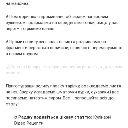
на майонез.
√
Помідори після промивання обтираем паперовим
рушником і розрізаємо на середні шматочки, якщо у вас
черрі – то ріжемо навпіл.
√
Промиті і висушені салатні листя розриваємо на
фрагменти середньої величини, після чого перемішуємо їх
з нашим соусом.
Приготувавши велику плоску тарілку, розкладаємо листя
на неї. Зверху укладаємо шматочки курки, сухарики і все
посипаємо натертим сиром. Все – запрошуйте всіх до
столу!
¤ Раджу подивіться цікаву статтю:
Кулінарні
Відео Рецепти