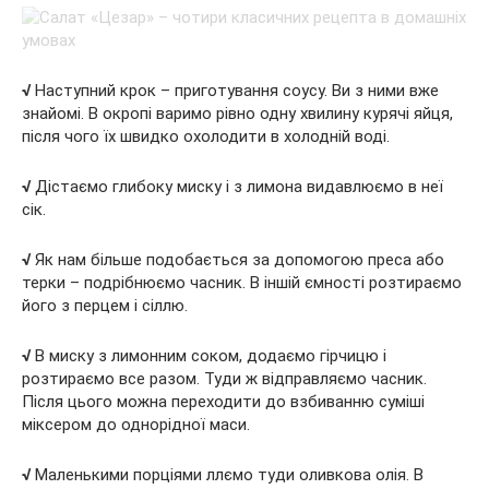
√
Наступний крок – приготування соусу. Ви з ними вже
знайомі. В окропі варимо рівно одну хвилину курячі яйця,
після чого їх швидко охолодити в холодній воді.
√
Дістаємо глибоку миску і з лимона видавлюємо в неї
сік.
√
Як нам більше подобається за допомогою преса або
терки – подрібнюємо часник. В іншій ємності розтираємо
його з перцем і сіллю.
√
В миску з лимонним соком, додаємо гірчицю і
розтираємо все разом. Туди ж відправляємо часник.
Після цього можна переходити до взбиванню суміші
міксером до однорідної маси.
√
Маленькими порціями ллємо туди оливкова олія. В