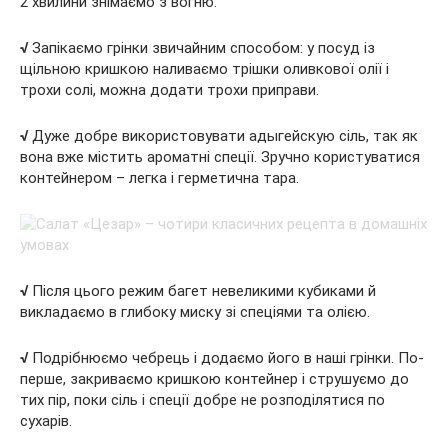
2 хвилини знімаємо з вогню.
√
Запікаємо грінки звичайним способом: у посуд із
щільною кришкою наливаємо трішки оливкової олії і
трохи солі, можна додати трохи приправи.
√
Дуже добре використовувати адыгейскую сіль, так як
вона вже містить ароматні спеції. Зручно користуватися
контейнером – легка і герметична тара.
√
Після цього режим багет невеликими кубиками й
викладаємо в глибоку миску зі спеціями та олією.
√
Подрібнюємо чебрець і додаємо його в наші грінки. По-
перше, закриваємо кришкою контейнер і струшуємо до
тих пір, поки сіль і спеції добре не розподілятися по
сухарів.