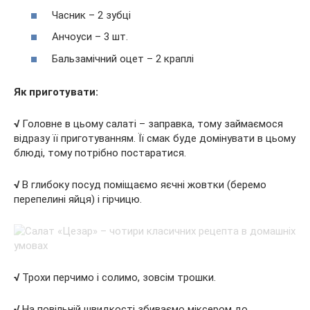
Часник – 2 зубці
Анчоуси – 3 шт.
Бальзамічний оцет – 2 краплі
Як приготувати:
√
Головне в цьому салаті – заправка, тому займаємося
відразу її приготуванням. Її смак буде домінувати в цьому
блюді, тому потрібно постаратися.
√
В глибоку посуд поміщаємо яєчні жовтки (беремо
перепелині яйця) і гірчицю.
√
Трохи перчимо і солимо, зовсім трошки.
√
На повільній швидкості збиваємо міксером до