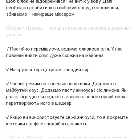
щоб білок не відокремився і не витік у воду. Далі
необхідно розбити їх в глибокий посуд і посоливши,
збиваємо – найкраще міксером.
√
Постійно перемішуючи, водимо оливкова олія. У нас
повинен вийти соус дуже схожий на майонез.
√
На крупній тертці трьом твердий сир.
√
Часник режим на тоненькі пластинки. Додаємо в
майбутній соус. Додаємо пасту анчоуса і сік лимона. Як
раз ці інгредієнти надають заправці неповторний смак і
перетворюють його в шедевр.
√
Якщо ви використовуєте свіжі анчоуси, то відокремте
кісточки від філе і подрібніть м’якоть.