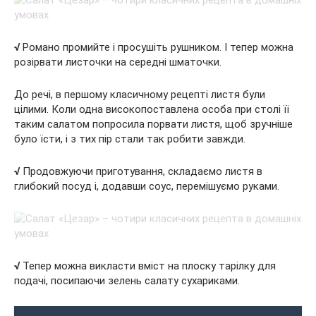
√
Романо промийте і просушіть рушником. І тепер можна
розірвати листочки на середні шматочки.
До речі, в першому класичному рецепті листя були
цілими. Коли одна високопоставлена особа при столі її
таким салатом попросила порвати листя, щоб зручніше
було їсти, і з тих пір стали так робити завжди.
√
Продовжуючи приготування, складаємо листя в
глибокий посуд і, додавши соус, перемішуємо руками.
√
Тепер можна викласти вміст на плоску тарілку для
подачі, посипаючи зелень салату сухариками.