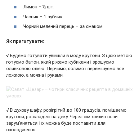
Лимон – ½ шт.
Часник – 1 зубчик
Чорний мелений перець – за смаком
Як приготувати:
√
Будемо готувати увійшли в моду крутони. З цією метою
готуємо батон, який ріжемо кубиками і зрошуємо
оливковою олією. Перчимо, солимо і перемішуємо все
ложкою, а можна і руками.
√
В духову шафу, розігрітий до 180 градусів, поміщаємо
крутони, розкладені на деку. Через сім хвилин вони
зарум’яняться і їх можна буде поставити для
охолодження.