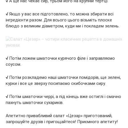
√
А ще нас чекає сир, трьом його на крупній тертці.
√
Якщо у вас все підготовлено, то можна збирати всі
інгредієнти разом. Для всього цього візьміть плоске
блюдо з великим діаметром, куди ми і покладем зелень.
√
Потім ложем шматочки курячого філе і заправляємо
соусом.
√
Потім розкладемо наші шматочки помідорів, ще зелені,
курки і все це зверху посипаємо скибочками сиру.
√
Потім шматочки черрі, а під кінець вже остиглі і смачно
пахнуть шматочки сухариків.
Апетитно привабливий салат «Цезар» приготований,
запрошуйте друзів і пригощайтеся! Приємного апетиту!