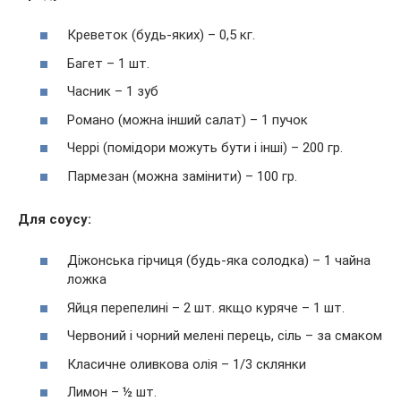
Креветок (будь-яких) – 0,5 кг.
Багет – 1 шт.
Часник – 1 зуб
Романо (можна інший салат) – 1 пучок
Черрі (помідори можуть бути і інші) – 200 гр.
Пармезан (можна замінити) – 100 гр.
Для соусу:
Діжонська гірчиця (будь-яка солодка) – 1 чайна
ложка
Яйця перепелині – 2 шт. якщо куряче – 1 шт.
Червоний і чорний мелені перець, сіль – за смаком
Класичне оливкова олія – 1/3 склянки
Лимон – ½ шт.