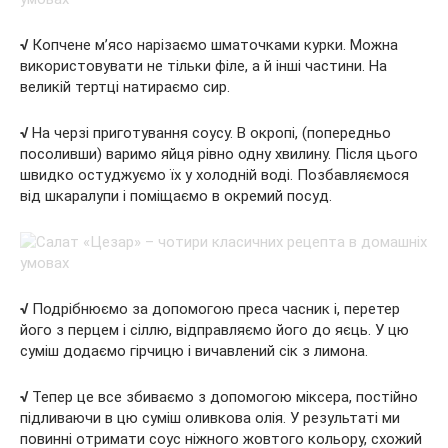
√
Копчене м’ясо нарізаємо шматочками курки. Можна
використовувати не тільки філе, а й інші частини. На
великій тертці натираємо сир.
√
На черзі приготування соусу. В окропі, (попередньо
посоливши) варимо яйця рівно одну хвилину. Після цього
швидко остуджуємо їх у холодній воді. Позбавляємося
від шкаралупи і поміщаємо в окремий посуд.
√
Подрібнюємо за допомогою преса часник і, перетер
його з перцем і сіллю, відправляємо його до яєць. У цю
суміш додаємо гірчицю і вичавлений сік з лимона.
√
Тепер це все збиваємо з допомогою міксера, постійно
підливаючи в цю суміш оливкова олія. У результаті ми
повинні отримати соус ніжного жовтого кольору, схожий