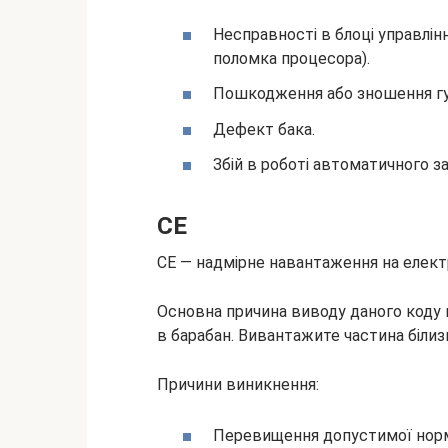
Несправності в блоці управлінн
поломка процесора).
Пошкодження або зношення г
Дефект бака.
Збій в роботі автоматичного за
CE
CE — надмірне навантаження на елект
Основна причина виводу даного коду н
в барабан. Вивантажите частина білизни
Причини виникнення:
Перевищення допустимої норм