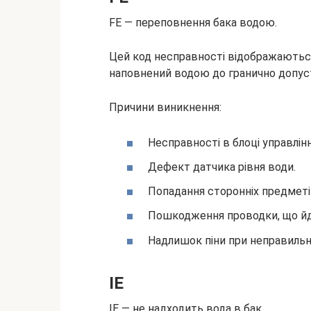
FE — переповнення бака водою.
Цей код несправності відображаються
наповнений водою до гранично допус
Причини виникнення:
Несправності в блоці управлінн
Дефект датчика рівня води.
Попадання сторонніх предметів
Пошкодження проводки, що йде
Надлишок піни при неправильн
IE
IE — не надходить вода в бак.