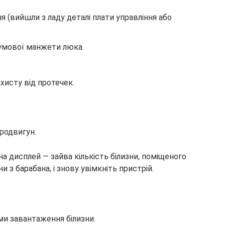
я (вийшли з ладу деталі плати управління або
умової манжети люка.
хисту від протечек.
родвигун.
а дисплей — зайва кількість білизни, поміщеного
 з барабана, і знову увімкніть пристрій.
и завантаження білизни.