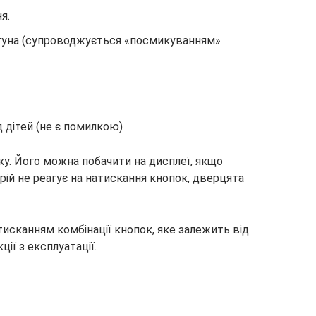
я.
гуна (супроводжується «посмикуванням»
 дітей (не є помилкою)
ку. Його можна побачити на дисплеї, якщо
рій не реагує на натискання кнопок, дверцята
сканням комбінації кнопок, яке залежить від
ії з експлуатації.