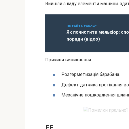
Вийшли з ладу елементи машини, здат
Читайте також:
Як почистити мельхіор: сп
поради (відео)
Причини виникнення:
Розгерметизація барабана.
Дефект датчика протікання во
Механічне пошкодження шланг
FE