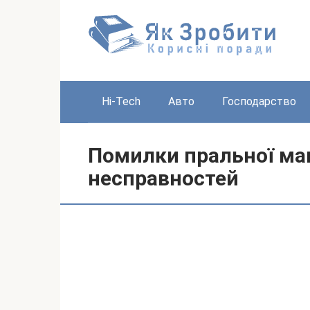
Перейти
до
вмісту
Hi-Tech
Авто
Господарство
Помилки пральної ма
несправностей