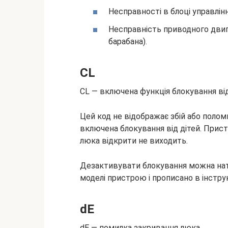
Несправності в блоці управлінн
Несправність приводного дви
барабана).
CL
CL — включена функція блокування від
Цей код не відображає збій або полом
включена блокування від дітей. Прист
люка відкрити не виходить.
Дезактивувати блокування можна нати
моделі пристрою і прописано в інструкц
dE
dE — помилка закривання люка.