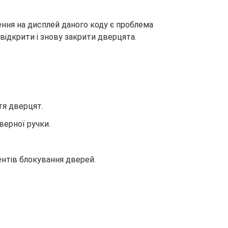
ння на дисплей даного коду є проблема
відкрити і знову закрити дверцята.
.
тя дверцят.
ерної ручки.
тів блокування дверей.