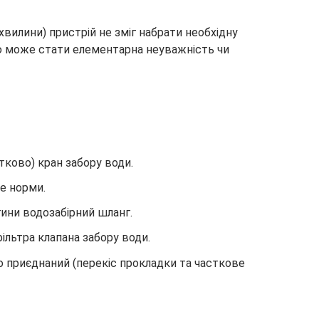
хвилини) пристрій не зміг набрати необхідну
ю може стати елементарна неуважність чи
тково) кран забору води.
е норми.
ини водозабірний шланг.
ільтра клапана забору води.
о приєднаний (перекіс прокладки та часткове