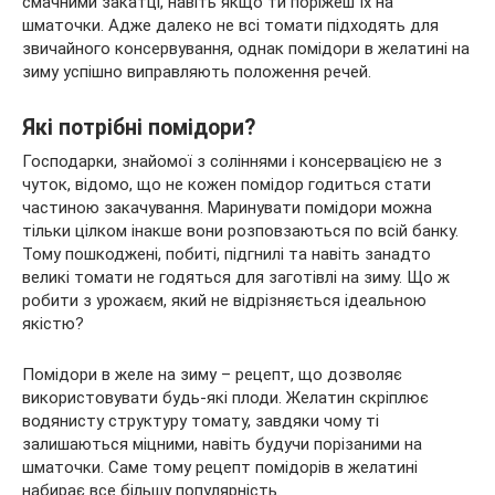
смачними закатці, навіть якщо ти поріжеш їх на
шматочки. Адже далеко не всі томати підходять для
звичайного консервування, однак помідори в желатині на
зиму успішно виправляють положення речей.
Які потрібні помідори
?
Господарки, знайомої з соліннями і консервацією не з
чуток, відомо, що не кожен помідор годиться стати
частиною закачування. Маринувати помідори можна
тільки цілком інакше вони розповзаються по всій банку.
Тому пошкоджені, побиті, підгнилі та навіть занадто
великі томати не годяться для заготівлі на зиму. Що ж
робити з урожаєм, який не відрізняється ідеальною
якістю?
Помідори в желе на зиму – рецепт, що дозволяє
використовувати будь-які плоди. Желатин скріплює
водянисту структуру томату, завдяки чому ті
залишаються міцними, навіть будучи порізаними на
шматочки. Саме тому рецепт помідорів в желатині
набирає все більшу популярність.