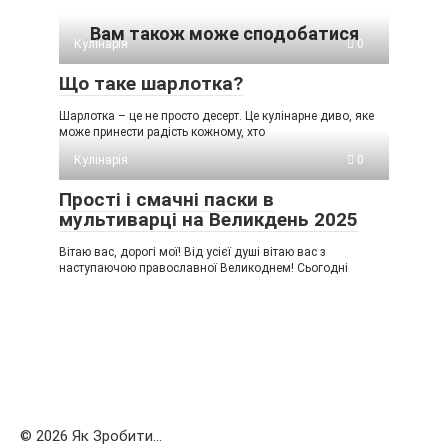
Вам також може сподобатися
Кулінарія
0
Що таке шарлотка?
Шарлотка – це не просто десерт. Це кулінарне диво, яке
може принести радість кожному, хто
Кулінарія
0
Прості і смачні паски в
мультиварці на Великдень 2025
Вітаю вас, дорогі мої! Від усієї душі вітаю вас з
наступаючою православної Великоднем! Сьогодні
© 2026 Як Зробити...