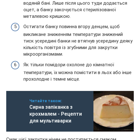
водяній бані. Лише після цього туди додається
оцет, а банку закочується стерилізованої
металевою кришкою.
Остигати банку повинна вгору денцем, щоб
викликане зниженням температури знижений
тиск усередині банки не втягнув усередину деяку
кількість повітря із згубними для закрутки
мікроорганізмами.
Як тільки помідори охолоне до кімнатної
температури, їх можна помістити в льох або інше
прохолодне і темне місце.
Читайте також:
Сирна запіканка з
крохмалем - Рецепти
для мультиварки
Смак цієї закрутки нічим не поступається смаком