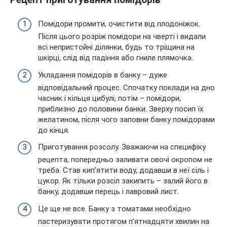
Помідори промити, очистити від плодоніжок.
Після цього розріж помідори на чверті і видали
всі непристойні ділянки, будь то тріщина на
шкірці, слід від падіння або гниле плямочка.
Укладання помідорів в банку – дуже
відповідальний процес. Спочатку поклади на дно
часник і кільця цибулі, потім – помідори,
приблизно до половини банки. Зверху посип їх
желатином, після чого заповни банку помідорами
до кінця.
Приготування розсолу. Зважаючи на специфіку
рецепта, попередньо заливати овочі окропом не
треба. Став кип’ятити воду, додавши в неї сіль і
цукор. Як тільки розсіл закипить – залий його в
банку, додавши перець і лавровий лист.
Це ще не все. Банку з томатами необхідно
пастеризувати протягом п’ятнадцяти хвилин на