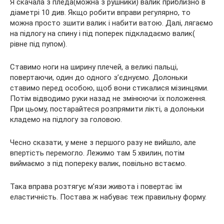
Я скачала з пледа(можна з рушники) валик приблизно в
діаметрі 10 див. Якщо робити вправи регулярно, то
можна просто
зшити валик і набити ватою. Далі, лягаємо
на підлогу на спину і під поперек підкладаємо валик(
рівне під пупом).
Ставимо ноги на ширину плечей, а великі пальці,
повертаючи, один до одного з’єднуємо. Долоньки
ставимо перед особою, щоб вони стикалися мізинцями.
Потім відводимо руки назад не змінюючи їх положення.
При цьому, постарайтеся розпрямити лікті, а долоньки
кладемо на підлогу за головою.
Чесно сказати, у мене з першого разу не вийшло, але
впертість перемогло. Лежимо там 5 хвилин, потім
виймаємо з під попереку валик, повільно встаємо.
Така вправа розтягує м’язи живота і повертає їм
еластичність. Постава ж набуває теж правильну форму.