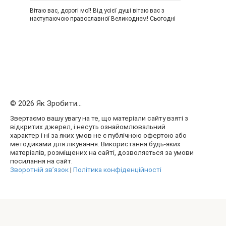
Вітаю вас, дорогі мої! Від усієї душі вітаю вас з
наступаючою православної Великоднем! Сьогодні
© 2026 Як Зробити...
Звертаємо вашу увагу на те, що матеріали сайту взяті з
відкритих джерел, і несуть ознайомлювальний
характер і ні за яких умов не є публічною офертою або
методиками для лікування. Використання будь-яких
матеріалів, розміщених на сайті, дозволяється за умови
посилання на сайт.
Зворотній зв’язок
|
Політика конфіденційності