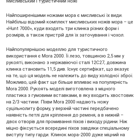
Мисливський і туристичний ножі
Найпоширенішими ножами мора є мисливські їх види.
Найбільш відомий комплект мисливських ножів мора – це
«Hunt 7000», куди входять три клинка різних форм і
розмірів, а також пристрій для їх заточування і чохол.
Найпопулярнішою моделлю для туристичного
використання є Mora 2000. Її лезо, товщиною 2,5 мм у
рукояті, виконано з нержавіючої сталі 12С27, довжина
клинка становить 11,5 див. Існує сертифікат, що вказує
на те, що ця модель не належить до виду холодної зброї.
Можливо, цей факт ще більше впливає на популярність
Mora 2000. Рукоять моделі виготовлена з міцного
пластика з гумовими вставками, в яку входить хвостовик
на 2/3 частини. Піхви Mora 2000 надають ножу
суцільнолиту форму, у верхній частині передбачено
наявність петлі для кріплення до ременя, а в нижній –
двох отворів для промивання піхов і виходу рідини. Ніж
міцно фіксується всередині піхов завдяки спеціальному
виступу типу гарди. Клинок мора-2000 дуже міцний на