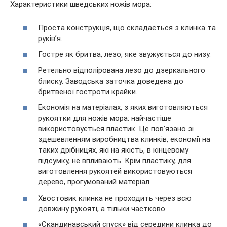
Характеристики шведських ножів мора:
Проста конструкція, що складається з клинка та
руків’я.
Гостре як бритва, лезо, яке звужується до низу.
Ретельно відполірована лезо до дзеркального
блиску. Заводська заточка доведена до
бритвеної гостроти крайки.
Економія на матеріалах, з яких виготовляються
рукоятки для ножів мора: найчастіше
використовується пластик. Це пов’язано зі
здешевленням виробництва клинків, економії на
таких дрібницях, які на якість, в кінцевому
підсумку, не впливають. Крім пластику, для
виготовлення рукоятей використовуються
дерево, прогумований матеріал.
Хвостовик клинка не проходить через всю
довжину рукояті, а тільки частково.
«Скандинавський спуск» від середини клинка до