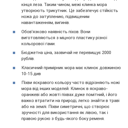
кінця леза. Таким чином, межі клинка мора
утворюють трикутник. Це забезпечує стійкість
ножа до затуплению, підвищеним
навантаженням, вигинів.
Обов’язково наявність піхов. Вони
виготовляються з міцного пластику різної
кольорової гами.
Бюджетна ціна, зазвичай не перевищує 2000
рублів.
Класичний примірник мора має клинок довжиною
10-15 див
Піхви яскравого кольору часто відрізняють ножі
мора від інших моделей. Клинок в яскраво-
оранжеві або жовті піхвах дуже помітний, і його
важко втратити на природі, легко знайти в траві
або на землі. Піхви симетричні, що створює
зручності для використання як лівою, так і
правою рукою з будь-якого боку ременя.