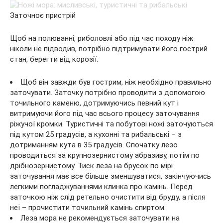
Заточноє пристрій
Щоб на полюванні, риболовлі або під час походу ніж
ніколи не підводив, потрібно підтримувати його гострий
стан, берегти від корозії:
Щоб він завжди був гострим, ніж необхідно правильно
заточувати. Заточку потрібно проводити з допомогою
точильного каменю, дотримуючись певний кут і
витримуючи його під час всього процесу заточування
ріжучої кромки. Туристичні та побутові ножі заточуються
під кутом 25 градусів, а кухонні та рибальські – з
дотриманням кута в 35 градусів. Спочатку лезо
проводиться за крупнозернистому абразиву, потім по
дрібнозернистому. Тиск леза на брусок по мірі
заточування має все більше зменшуватися, закінчуючись
легкими погладжуваннями клинка про камінь. Перед
заточкою ніж слід ретельно очистити від бруду, а після
неї – прочистити точильний камінь спиртом.
Леза мора не рекомендується заточувати на