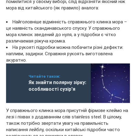
помилитися у своєму виборі, слід відрізняти якісний ніж
мора від китайського (як правило) аналога:
Найголовніше відмінність справжнього клинка мора –
це наявність скандинавського спуску. У справжнього
мора клинок зведений до нуля, а у підробки є чітко
различаемая ріжуча кромка.
На рукояті підробки можна побачити різні дефекти:
напливи, задирки. Справжня рукоять виготовлена
акуратно.
Читайте також:
Як знайти полярну зірку:
особливості сузір'я
У справжнього клинка мора присутній фірмове клеймо на
лезі і піхвах з додаванням слів stainless steel. В цілому,
також потрібно звертати увагу на правильність
написання лейблу, оскільки китайські підробки часто