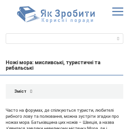
Перейти
до
вмісту
Пошук:
Ножі мора: мисливські, туристичні та
рибальські
Зміст
Часто на форумах, де спілкуються туристи, любителі
рибного лову та полювання, можна зустріти згадки про
ножах мора. Батьківщина цих ножів – Швеція, а назва
з’явилася завдяки невеликому містечку Мора, де і