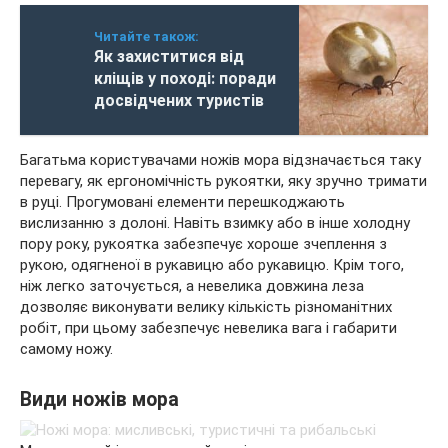
Читайте також:
Як захиститися від
кліщів у поході: поради
досвідчених туристів
Багатьма користувачами ножів мора відзначається таку
перевагу, як ергономічність рукоятки, яку зручно тримати
в руці. Прогумовані елементи перешкоджають
вислизанню з долоні. Навіть взимку або в інше холодну
пору року, рукоятка забезпечує хороше зчеплення з
рукою, одягненої в рукавицю або рукавицю. Крім того,
ніж легко заточується, а невелика довжина леза
дозволяє виконувати велику кількість різноманітних
робіт, при цьому забезпечує невелика вага і габарити
самому ножу.
Види ножів мора