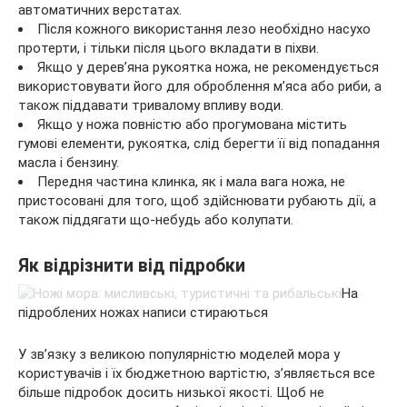
автоматичних верстатах.
Після кожного використання лезо необхідно насухо
протерти, і тільки після цього вкладати в піхви.
Якщо у дерев’яна рукоятка ножа, не рекомендується
використовувати його для оброблення м’яса або риби, а
також піддавати тривалому впливу води.
Якщо у ножа повністю або прогумована містить
гумові елементи, рукоятка, слід берегти її від попадання
масла і бензину.
Передня частина клинка, як і мала вага ножа, не
пристосовані для того, щоб здійснювати рубають дії, а
також піддягати що-небудь або колупати.
Як відрізнити від підробки
На
підроблених ножах написи стираються
У зв’язку з великою популярністю моделей мора у
користувачів і їх бюджетною вартістю, з’являється все
більше підробок досить низької якості. Щоб не