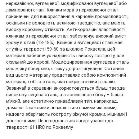
нержавіючої, вуглецевої, модифікованої вуглецевої або
ламінованої сталі. Клинки мора з нержавіючої сталі
призначені для використання в харчовій промисловості,
оскільки не володіють великою твердістю, але мають
високу корозійну стійкість. Антикорозійні властивості
клинкам з нержавіючої сталі забезпечує високий вміст
хрому в сталі (13-18%). Клинок з вуглецевої сталі має
ступінь твердості 59-60 за шкалою Роквелла, цей
матеріал забезпечує надійність і високу гостроту, але
схильний до корозії. Модифцированная вуглецева сталь
має м’яку поверхню, стійку до розтягування. Останній
вид цього матеріалу представляє собою композитний
матеріал, тобто сталь, яка покрита інший сталлю.
Зазвичай в серцевині використовується більш тверда,
високовуглецева сталь, а з зовнішнього боку – більш
м’який, але естетично привабливий тип, наприклад,
дамаск. Такі клинки вважаються самими якісними,
надовго зберігають гостроту ріжучої кромки, міцними і
довговічними. Лезо піддається загартуванню до
твердості 61 HRC по Роквеллу.