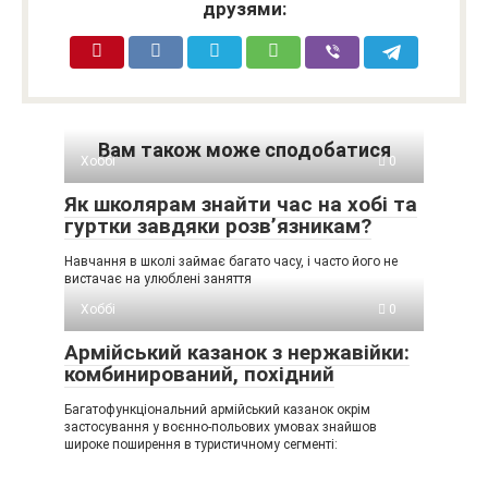
друзями:
Вам також може сподобатися
Хоббі
0
Як школярам знайти час на хобі та
гуртки завдяки розв’язникам?
Навчання в школі займає багато часу, і часто його не
вистачає на улюблені заняття
Хоббі
0
Армійський казанок з нержавійки:
комбинирований, похідний
Багатофункціональний армійський казанок окрім
застосування у воєнно-польових умовах знайшов
широке поширення в туристичному сегменті: