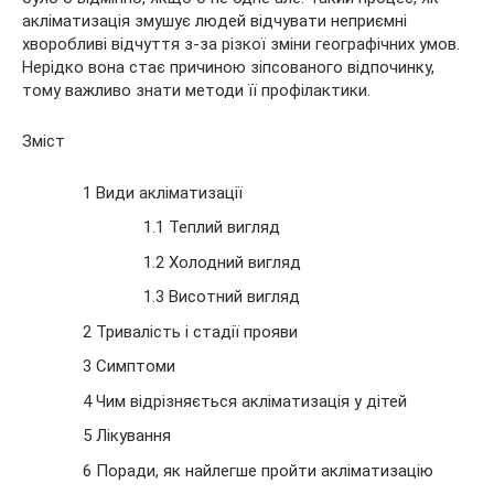
акліматизація змушує людей відчувати неприємні
хворобливі відчуття
з-за різкої зміни географічних умов.
Нерідко вона стає причиною зіпсованого відпочинку,
тому важливо знати методи її профілактики.
Зміст
1 Види акліматизації
1.1 Теплий вигляд
1.2 Холодний вигляд
1.3 Висотний вигляд
2 Тривалість і стадії прояви
3 Симптоми
4 Чим відрізняється акліматизація у дітей
5 Лікування
6 Поради, як найлегше пройти акліматизацію