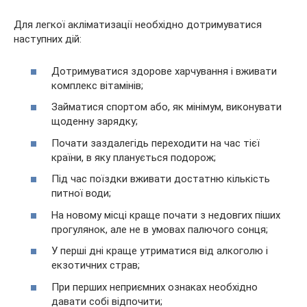
Для легкої акліматизації необхідно дотримуватися
наступних дій:
Дотримуватися здорове харчування і вживати
комплекс вітамінів;
Займатися спортом або, як мінімум, виконувати
щоденну зарядку;
Почати заздалегідь переходити на час тієї
країни, в яку планується подорож;
Під час поїздки вживати достатню кількість
питної води;
На новому місці краще почати з недовгих піших
прогулянок, але не в умовах палючого сонця;
У перші дні краще утриматися від алкоголю і
екзотичних страв;
При перших неприємних ознаках необхідно
давати собі відпочити;