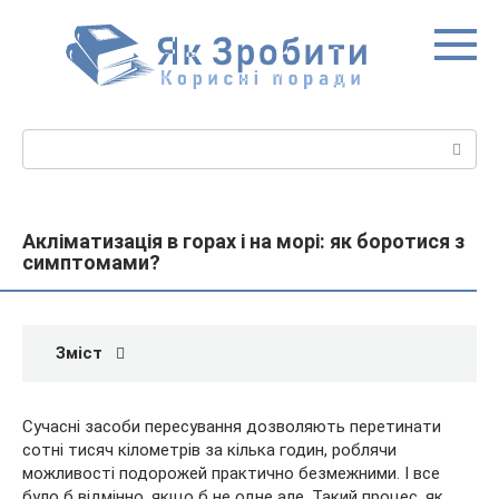
Перейти
до
вмісту
Пошук:
Акліматизація в горах і на морі: як боротися з
симптомами?
Зміст
Сучасні засоби пересування дозволяють перетинати
сотні тисяч кілометрів за кілька годин, роблячи
можливості подорожей практично безмежними. І все
було б відмінно, якщо б не одне але. Такий процес, як