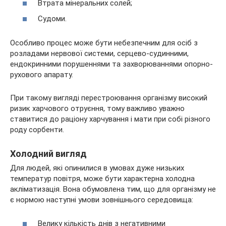
Втрата мінеральних солей;
Судоми.
Особливо процес може бути небезпечним для осіб з
розладами нервової системи, серцево-судинними,
ендокринними порушеннями та захворюваннями опорно-
рухового апарату.
При такому вигляді перестроювання організму високий
ризик харчового отруєння, тому важливо уважно
ставитися до раціону харчування і мати при собі різного
роду сорбенти.
Холодний вигляд
Для людей, які опинилися в умовах дуже низьких
температур повітря, може бути характерна холодна
акліматизація. Вона обумовлена тим, що для організму не
є нормою наступні умови зовнішнього середовища:
Велику кількість днів з негативними