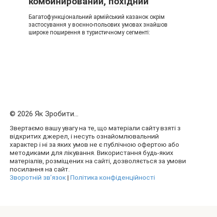
комбинирований, похідний
Багатофункціональний армійський казанок окрім
застосування у воєнно-польових умовах знайшов
широке поширення в туристичному сегменті:
© 2026 Як Зробити...
Звертаємо вашу увагу на те, що матеріали сайту взяті з
відкритих джерел, і несуть ознайомлювальний
характер і ні за яких умов не є публічною офертою або
методиками для лікування. Використання будь-яких
матеріалів, розміщених на сайті, дозволяється за умови
посилання на сайт.
Зворотній зв’язок
|
Політика конфіденційності