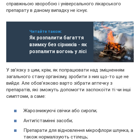
справжньою хворобою і універсального лікарського
препарату в даному випадку не існує.
Читайте також:
Як розпалити багаття
взимку без сірників - як
розпалити вогонь у лісі
У зв’язку з цим, крім, як попрацювати над зміцненням
загального стану організму, зробити з них що-то ще не
вийде. Але обов’язково варто зібрати аптечку з
препаратів, які зможуть допомогти заспокоїти ті чи інші
симптоми, а саме:
Жарознижуючі свічки або сиропи;
Антигістамінні засоби;
Препарати для відновлення мікрофлори шлунка, а
також нормалізують стілець;