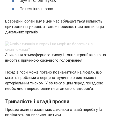
Шум в голові і вухах;
Потемніння в очах.
Всередині організму в цей час збільшується кількість
еритроцитів у крові, а також посилюється вентиляція
дихальних органів.
Зниження атмосферного тиску і концентрації кисню на
висоті є причиною кисневого голодування
Похід в гори може погано позначитися на людях, що
мають проблеми з серцево-судинною системою і
артеріальним тиском. У зв’язку з цим перед поїздкою
необхідно тверезо оцінити стан свого здоров’я.
Тривалість і стадії прояви
Процес акліматизації має декілька стадій перебігу. Їх
виділяють, як правило, чотири: