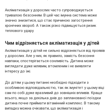
Акліматизація у дорослих часто супроводжується
тривалою безсонням. В цей час імунна система може
значно знизитися, що стає причиною загострення
хронічних хвороб. А також різко підвищується ризик
теплового удару.
Чим відрізняється акліматизація у дітей
Акліматизація у дітей не сильно відрізняється від проявів
у дорослих. Але у них, як правило, замість безсоння
навпаки, спостерігається сонливість. Дитина може
виглядати дуже млявим, втомленим і не виявляти
інтересу до їжі.
До дітям у цьому питанні необхідно підходити з
особливою відповідальністю, так як імунітет у цьому віці
сам по собі дуже вразливий до зовнішніх впливів. Краще
всього, якщо за декілька днів до запланованої поїздки
дитина почне приймати вітамінний комплекс. В такому
випадку можна очікувати, що акліматизація і