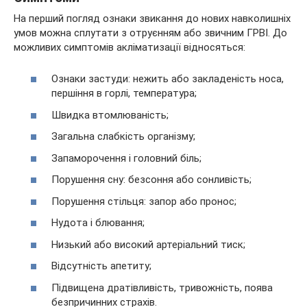
На перший погляд ознаки звикання до нових навколишніх
умов можна сплутати з отруєнням або звичним ГРВІ. До
можливих симптомів акліматизації відносяться:
Ознаки застуди: нежить або закладеність носа,
першіння в горлі, температура;
Швидка втомлюваність;
Загальна слабкість організму;
Запаморочення і головний біль;
Порушення сну: безсоння або сонливість;
Порушення стільця: запор або пронос;
Нудота і блювання;
Низький або високий артеріальний тиск;
Відсутність апетиту;
Підвищена дратівливість, тривожність, поява
безпричинних страхів.