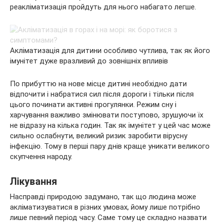
реакліматизація пройдуть для нього набагато легше.
Акліматизація для дитини особливо чутлива, так як його
імунітет дуже вразливий до зовнішніх впливів
По прибуттю на нове місце дитині необхідно дати
відпочити і набратися сил після дороги і тільки після
цього починати активні прогулянки. Режим сну і
харчування важливо змінювати поступово, зрушуючи їх
не відразу на кілька годин. Так як імунітет у цей час може
сильно ослабнути, великий ризик заробити вірусну
інфекцію. Тому в перші пару днів краще уникати великого
скупчення народу.
Лікування
Насправді природою задумано, так що людина може
акліматизуватися в різних умовах, йому лише потрібно
лише певний період часу. Саме тому це складно назвати