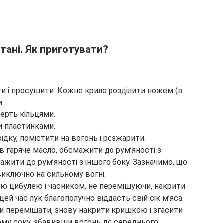
тані. Як приготувати?
ти і просушити. Кожне крило розділити ножем (в
и.
верть кільцями.
и пластинками.
дку, помістити на вогонь і розжарити.
в гаряче масло, обсмажити до рум’яності з
ажити до рум’яності з іншого боку. Зазначимо, що
иключно на сильному вогні.
ою цибулею і часником, не перемішуючи, накрити
ей час лук благополучно віддасть свій сік м’яса.
ки перемішати, знову накрити кришкою і згасити
ому соку, збавивши вогонь до середнього.