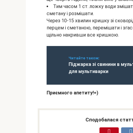
Тим часом 1 ст. ложку води зміша
сметану і розмішати.
Через 10-15 хвилин кришку зі сковорі
перцем і сметаною, перемішати і згас
щільно накривши все кришкою.
Читайте також:
Піджарка зі свинини в муль
для мультиварки
Приємного апетиту!=)
Сподобалася статт