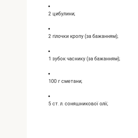
2 цибулини;
2 гілочки кропу (за бажанням);
1 зубок часнику (за бажанням);
100 г сметани;
5 ст. л. соняшникової олії;