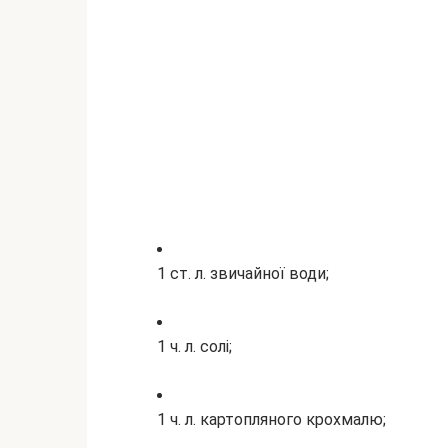
1 ст. л. звичайної води;
1 ч. л. солі;
1 ч. л. картопляного крохмалю;