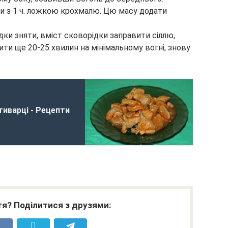
ти з 1 ч. ложкою крохмалю. Цю масу додати
дки зняти, вміст сковорідки заправити сіллю,
ити ще 20-25 хвилин на мінімальному вогні, знову
тиварці - Рецепти
я? Поділитися з друзями: