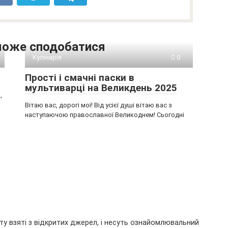
може сподобатися
Кулінарія
0
Прості і смачні паски в
мультиварці на Великдень 2025
,
Вітаю вас, дорогі мої! Від усієї душі вітаю вас з
наступаючою православної Великоднем! Сьогодні
ту взяті з відкритих джерел, і несуть ознайомлювальний