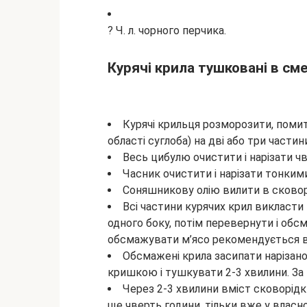
? Ч. л. чорного перчика.
Курячі крила тушковані в сме
Курячі крильця розморозити, поми
області суглоба) на дві або три частин
Весь цибулю очистити і нарізати ч
Часник очистити і нарізати тонким
Соняшникову олію вилити в сковорі
Всі частини курячих крил викласти 
одного боку, потім перевернути і обсм
обсмажувати м’ясо рекомендується в
Обсмажені крила засипати нарізан
кришкою і тушкувати 2-3 хвилини. За ц
Через 2-3 хвилини вміст сковорід
ще чверть години, тільки вже у власн