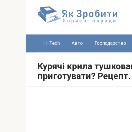
Перейти
до
вмісту
Hi-Tech
Авто
Господарство
Курячі крила тушкован
приготувати? Рецепт.