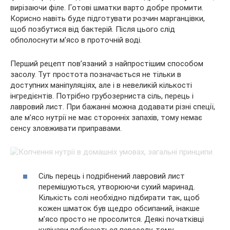
вирізаючи філе. Готові шматки варто добре промити.
Корисно навіть буде підготувати розчин марганцівки,
щоб позбутися від бактерій. Після цього слід
обполоснути м’ясо в проточній воді.
Перший рецепт пов’язаний з найпростішим способом
засолу. Тут простота позначається не тільки в
доступних маніпуляціях, але і в невеликій кількості
інгредієнтів. Потрібно грубозерниста сіль, перець і
лавровий лист. При бажанні можна додавати різні спеції,
але м’ясо нутрії не має сторонніх запахів, тому немає
сенсу зловживати приправами.
Сіль перець і подрібнений лавровий лист
перемішуються, утворюючи сухий маринад.
Кількість солі необхідно підбирати так, щоб
кожен шматок був щедро обсипаний, інакше
м’ясо просто не просолится. Деякі початківці
кулінари побоюються пересолу, тому