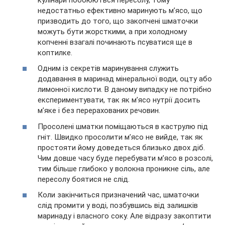
недостатньо ефективно маринують м’ясо, що
призводить до того, що закопчені шматочки
можуть бути жорсткими, а при холодному
копченні взагалі починають псуватися ще в
коптилке.
Одним із секретів маринування служить
додавання в маринад мінеральної води, оцту або
лимонної кислоти. В даному випадку не потрібно
експериментувати, так як м’ясо нутрії досить
м’яке і без перерахованих речовин.
Просолені шматки поміщаються в каструлю під
гніт. Швидко просолити м’ясо не вийде, так як
простояти йому доведеться близько двох діб.
Чим довше часу буде перебувати м’ясо в розсолі,
тим більше глибоко у волокна проникне сіль, але
пересолу боятися не слід.
Коли закінчиться призначений час, шматочки
слід промити у воді, позбувшись від залишків
маринаду і власного соку. Але відразу закоптити