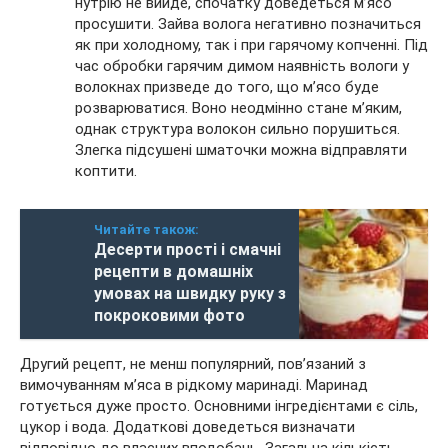
нутрію не вийде, спочатку доведеться м’ясо
просушити. Зайва волога негативно позначиться
як при холодному, так і при гарячому копченні. Під
час обробки гарячим димом наявність вологи у
волокнах призведе до того, що м’ясо буде
розварюватися. Воно неодмінно стане м’яким,
однак структура волокон сильно порушиться.
Злегка підсушені шматочки можна відправляти
коптити.
Читайте також:
Десерти прості і смачні
рецепти в домашніх
умовах на швидку руку з
покроковими фото
Другий рецепт, не менш популярний, пов’язаний з
вимочуванням м’яса в рідкому маринаді. Маринад
готується дуже просто. Основними інгредієнтами є сіль,
цукор і вода. Додаткові доведеться визначати