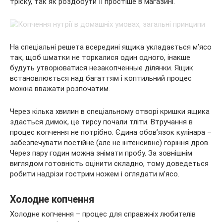
тріску, так як роздобути її простіше в магазині.
На спеціальні решета всередині ящика укладається м’ясо
так, щоб шматки не торкалися один одного, інакше
будуть утворюватися незакопченные ділянки. Ящик
встановлюється над багаттям і коптильний процес
можна вважати розпочатим.
Через кілька хвилин в спеціальному отворі кришки ящика
здасться димок, це тирсу почали тліти. Втручання в
процес копчення не потрібно. Єдина обов’язок кулінара –
забезпечувати постійне (але не інтенсивне) горіння дров.
Через пару годин можна знімати пробу. За зовнішнім
виглядом готовність оцінити складно, тому доведеться
робити надрізи гострим ножем і оглядати м’ясо.
Холодне копчення
Холодне копчення – процес для справжніх любителів