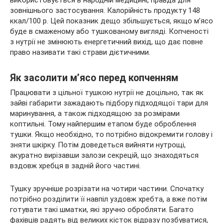
використовується в народній медицині, правда для
зовнішнього застосування. Калорійність продукту 148
ккал/100 р. Цей показник дещо збільшується, якщо м’ясо
буде в смаженому або тушкованому вигляді. Копченості
з нутрії не змінюють енергетичний вихід, що дає повне
право називати такі страви дієтичними.
Як засолити м’ясо перед копченням
Працювати з цільної тушкою нутрії не доцільно, так як
зайві габарити зажадають підбору підходящої тари для
маринування, а також підходящою за розмірами
коптильні. Тому найпершим етапом буде оброблення
тушки. Якщо необхідно, то потрібно відокремити голову і
зняти шкірку. Потім доведеться вийняти нутрощі,
акуратно вирізавши залози секрецій, що знаходяться
вздовж хребця в задній його частині.
Тушку зручніше розрізати на чотири частини. Спочатку
потрібно розділити її навпіл уздовж хребта, а вже потім
готувати такі шматки, які зручно обробляти. Багато
фахівців радять від великих кісток відразу позбуватися,