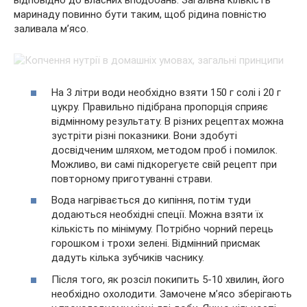
відповідно до власних вподобань. Загальна кількість
маринаду повинно бути таким, щоб рідина повністю
заливала м’ясо.
На 3 літри води необхідно взяти 150 г солі і 20 г
цукру. Правильно підібрана пропорція сприяє
відмінному результату. В різних рецептах можна
зустріти різні показники. Вони здобуті
досвідченим шляхом, методом проб і помилок.
Можливо, ви самі підкорегуєте свій рецепт при
повторному приготуванні страви.
Вода нагрівається до кипіння, потім туди
додаються необхідні спеції. Можна взяти їх
кількість по мінімуму. Потрібно чорний перець
горошком і трохи зелені. Відмінний присмак
дадуть кілька зубчиків часнику.
Після того, як розсіл покипить 5-10 хвилин, його
необхідно охолодити. Замочене м’ясо зберігають