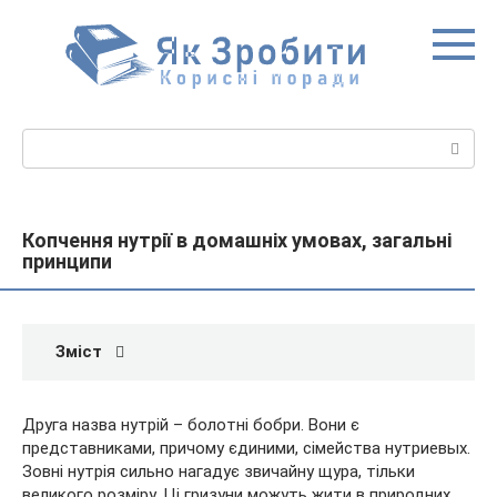
Перейти
до
вмісту
Пошук:
Копчення нутрії в домашніх умовах, загальні
принципи
Зміст
Друга назва нутрій – болотні бобри. Вони є
представниками, причому єдиними, сімейства нутриевых.
Зовні нутрія сильно нагадує звичайну щура, тільки
великого розміру. Ці гризуни можуть жити в природних