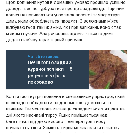
Щоб копчення нутрії в домашніх умовах пройшло успішно,
доведеться потурбуватися про це заздалегідь. Гарячим
копчення називається унаслідок високої температури
диму, яким обробляється продукт. З волокнами м’яса
відбуваються такі ж зміни, як і при запіканні, воно стає
м’яким і пухким. Але речовини, що містяться в димі,
додають м’ясу характерний присмак.
Читайте також:
Печінкові оладки з
курячої печінки — 5
рецептів з фото
покроково
Коптитися нутрія повинна в спеціальному пристрої, який
нескладно обладнати за допомогою домашнього
начиння. Елементарна каганець складається з ящика, на
дні якого насипані тирсу. Ящик поміщається над
багаттям, і під дією високої температури тирсу
починають тліти. Замість тирси можна взяти вільхову