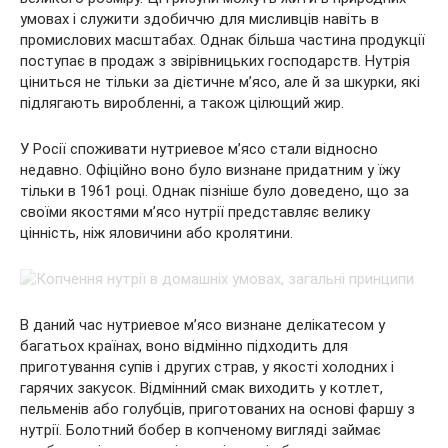
умовах і служити здобиччю для мисливців навіть в
промислових масштабах.
Однак більша частина продукції
поступає в продаж з звірівницьких господарств. Нутрія
ціниться не тільки за дієтичне м’ясо, але й за шкурки, які
підлягають виробленні, а також цілющий жир.
У Росії споживати нутриевое м’ясо стали відносно
недавно. Офіційно воно було визнане придатним у їжу
тільки в 1961 році. Однак пізніше було доведено, що за
своїми якостями м’ясо нутрії представляє велику
цінність, ніж яловичини або кролятини.
В даний час нутриевое м’ясо визнане делікатесом у
багатьох країнах, воно відмінно підходить для
приготування супів і других страв, у якості холодних і
гарячих закусок. Відмінний смак виходить у котлет,
пельменів або голубців, приготованих на основі фаршу з
нутрії. Болотний бобер в копченому вигляді займає