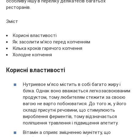
особливу нішу в переліку делікатесів багатьох
ресторанів.
Зміст
Корисні властивості
Як засолити м’ясо перед копченням
Кілька кроків гарячого копчення
Холодне копчення
Корисні властивості
Нутриевое м’ясо містить в собі багато жиру і
білка. Однак воно вважається легкозасвоюваним
продуктом, тому любителям стежити за своєю
вагою не варто побоюватися. До того ж, у його
складі присутні речовини, що стимулюють
вироблення ферментів, тому відзначається
поліпшення травлення і підвищення апетиту.
Вітамін а сприяє зміцненню імунітету, що