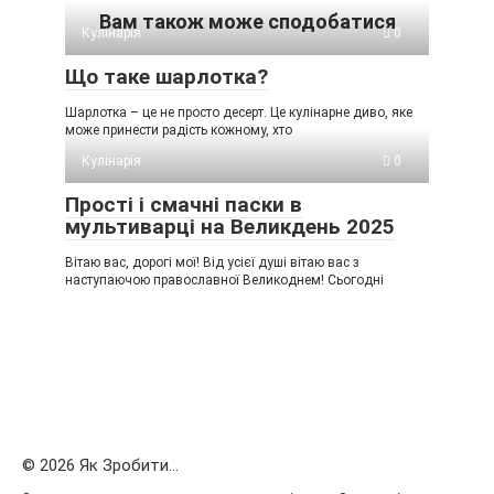
Вам також може сподобатися
Кулінарія
0
Що таке шарлотка?
Шарлотка – це не просто десерт. Це кулінарне диво, яке
може принести радість кожному, хто
Кулінарія
0
Прості і смачні паски в
мультиварці на Великдень 2025
Вітаю вас, дорогі мої! Від усієї душі вітаю вас з
наступаючою православної Великоднем! Сьогодні
© 2026 Як Зробити...