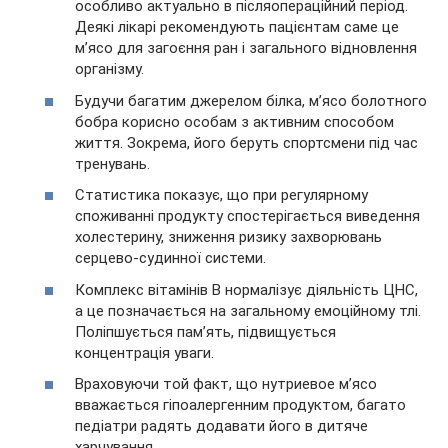
особливо актуально в післяопераційний період.
Деякі лікарі рекомендують пацієнтам саме це
м’ясо для загоєння ран і загального відновлення
організму.
Будучи багатим джерелом білка, м’ясо болотного
бобра корисно особам з активним способом
життя. Зокрема, його беруть спортсмени під час
тренувань.
Статистика показує, що при регулярному
споживанні продукту спостерігається виведення
холестерину, зниження ризику захворювань
серцево-судинної системи.
Комплекс вітамінів B нормалізує діяльність ЦНС,
а це позначається на загальному емоційному тлі.
Поліпшується пам’ять, підвищується
концентрація уваги.
Враховуючи той факт, що нутриевое м’ясо
вважається гіпоалергенним продуктом, багато
педіатри радять додавати його в дитяче
харчування.