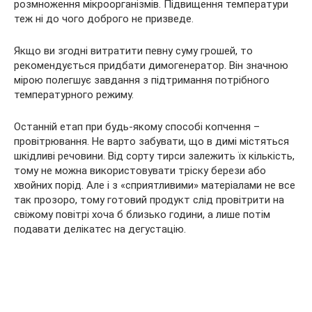
розмноження мікроорганізмів. Підвищення температури
теж ні до чого доброго не призведе.
Якщо ви згодні витратити певну суму грошей, то
рекомендується придбати димогенератор. Він значною
мірою полегшує завдання з підтримання потрібного
температурного режиму.
Останній етап при будь-якому способі копчення –
провітрювання. Не варто забувати, що в димі містяться
шкідливі речовини. Від сорту тирси залежить їх кількість,
тому не можна використовувати тріску берези або
хвойних порід. Але і з «сприятливими» матеріалами не все
так прозоро, тому готовий продукт слід провітрити на
свіжому повітрі хоча б близько години, а лише потім
подавати делікатес на дегустацію.