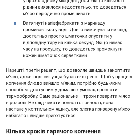
у прохолодному місці дві доби. Якщо кількості
рідини виявилося недостатньо, то доведеться
м’ясо періодично промешивать.
Витягнуті напівфабрикати з маринаду
промивається у воді. Довго вимочувати не слід,
достатньо просто шматочки опустити у
відповідну тару на кілька секунд. Якщо немає
часу на просушку, то доведеться промокнути
кожен шматочок серветками.
Нарешті, третій рецепт, що дозволяє швидше закоптити
м’ясо, адже іноді ситуація буває екстреної. Щоб у процесі
копчення блюдо вийшло м’яким, потрібно будь-яким
способом, доступним у домашніх умовах, провести
термообробку. Саме раціональне – трохи поварити м’ясо
в розсолі. Не слід чекати повної готовності, вона
настане у коптильном ящику, але злегка приварену м’ясо
набагато швидше приготується.
Кілька кроків гарячого копчення