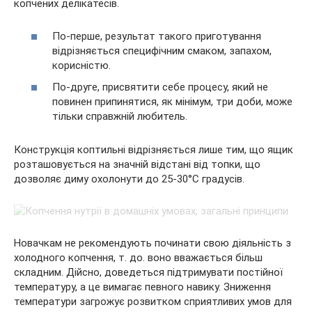
копчених делікатесів.
По-перше, результат такого приготування
відрізняється специфічним смаком, запахом,
корисністю.
По-друге, присвятити себе процесу, який не
повинен припинятися, як мінімум, три доби, може
тільки справжній любитель.
Конструкція коптильні відрізняється лише тим, що ящик
розташовується на значній відстані від топки, що
дозволяє диму охолонути до 25-30°C градусів.
Новачкам не рекомендують починати свою діяльність з
холодного копчення, т. до. воно вважається більш
складним. Дійсно, доведеться підтримувати постійної
температуру, а це вимагає певного навику. Зниження
температури загрожує розвитком сприятливих умов для