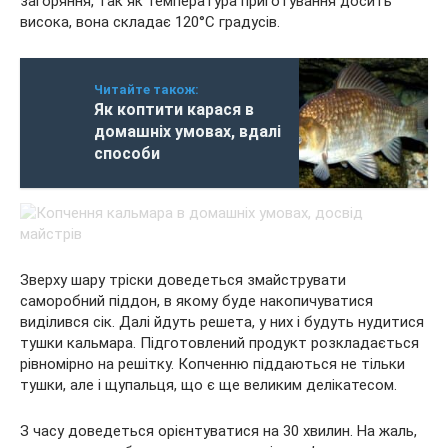
загоряння, так як температура приготування досить
висока, вона складає 120°C градусів.
Читайте також:
Як коптити карася в
домашніх умовах, вдалі
способи
Зверху шару тріски доведеться змайструвати
саморобний піддон, в якому буде накопичуватися
виділився сік. Далі йдуть решета, у них і будуть нудитися
тушки кальмара. Підготовлений продукт розкладається
рівномірно на решітку. Копченню піддаються не тільки
тушки, але і щупальця, що є ще великим делікатесом.
З часу доведеться орієнтуватися на 30 хвилин. На жаль,