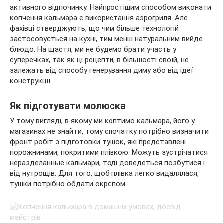
активного відпочинку. Найпростішим способом виконати
копчення кальмара є використання аэрогриля. Але
фахівці стверджують, що чим більше технологій
застосовується на кухні, тим менш натуральним вийде
блюдо. На щастя, ми не будемо брати участь у
суперечках, так як ці рецепти, в більшості своїй, не
залежать від способу генерування диму або від ідеї
конструкції.
Як підготувати молюска
У тому вигляді, в якому ми коптимо кальмара, його у
магазинах не знайти, тому спочатку потрібно визначити
фронт робіт з підготовки тушок, які представлені
порожнинами, покритими плівкою. Можуть зустрічатися
неразделанные кальмари, тоді доведеться позбутися і
від нутрощів. Для того, щоб плівка легко видалялася,
тушки потрібно обдати окропом.