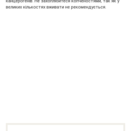
канцерогенів. Не захоплюйтеся копченостями, так як у
великих кількостях вживати не рекомендується.