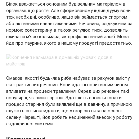
Білок вважається основним будівельним матеріалом в
організмі, що росте. Але сформованому індивідууму вони
теж необхідні, особливо, якщо він займається спортом
або активними навантаженнями. Речовина, слідкуючий за
нормою холестерину, а також регулює тиск, дозволить
вживати м’ясо кальмара, як профілактичний засіб. Мова
йде про таурине, якого в нашому продукті предостатньо.
Смакові якості будь-яка риба набуває за рахунок вмісту
екстрактивних речовин. Вони здатні позитивним чином
впливати на процеси травлення. Серед цих речовин такі
популярні, як лізин і аргінін. Здатність сповільнювати
процеси старіння були виявлені ще в давнину, а причиною
служать антиоксиданти, що утворюються на основі
селену. Нарешті, йод робить неоціненний внесок у роботу
ендокринної системи.