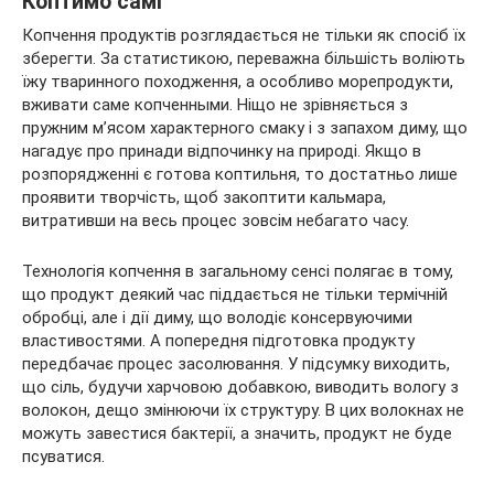
Коптимо самі
Копчення продуктів розглядається не тільки як спосіб їх
зберегти. За статистикою, переважна більшість воліють
їжу тваринного походження, а особливо морепродукти,
вживати саме копченными. Ніщо не зрівняється з
пружним м’ясом характерного смаку і з запахом диму, що
нагадує про принади відпочинку на природі. Якщо в
розпорядженні є готова коптильня, то достатньо лише
проявити творчість, щоб закоптити кальмара,
витративши на весь процес зовсім небагато часу.
Технологія копчення в загальному сенсі полягає в тому,
що продукт деякий час піддається не тільки термічній
обробці, але і дії диму, що володіє консервуючими
властивостями. А попередня підготовка продукту
передбачає процес засолювання. У підсумку виходить,
що сіль, будучи харчовою добавкою, виводить вологу з
волокон, дещо змінюючи їх структуру. В цих волокнах не
можуть завестися бактерії, а значить, продукт не буде
псуватися.