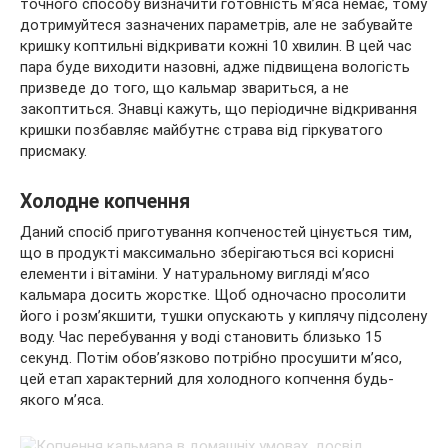
точного способу визначити готовність м’яса немає, тому
дотримуйтеся зазначених параметрів, але не забувайте
кришку коптильні відкривати кожні 10 хвилин. В цей час
пара буде виходити назовні, адже підвищена вологість
призведе до того, що кальмар звариться, а не
закоптиться. Знавці кажуть, що періодичне відкривання
кришки позбавляє майбутнє страва від гіркуватого
присмаку.
Холодне копчення
Даний спосіб приготування копченостей цінується тим,
що в продукті максимально зберігаються всі корисні
елементи і вітаміни. У натуральному вигляді м’ясо
кальмара досить жорстке. Щоб одночасно просолити
його і розм’якшити, тушки опускають у киплячу підсолену
воду. Час перебування у воді становить близько 15
секунд. Потім обов’язково потрібно просушити м’ясо,
цей етап характерний для холодного копчення будь-
якого м’яса.