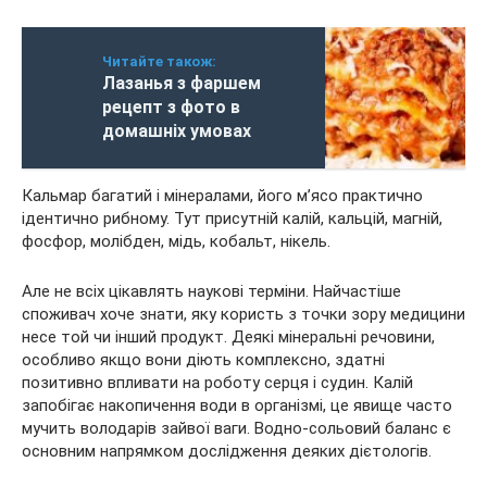
Читайте також:
Лазанья з фаршем
рецепт з фото в
домашніх умовах
Кальмар багатий і мінералами, його м’ясо практично
ідентично рибному. Тут присутній калій, кальцій, магній,
фосфор, молібден, мідь, кобальт, нікель.
Але не всіх цікавлять наукові терміни. Найчастіше
споживач хоче знати, яку користь з точки зору медицини
несе той чи інший продукт. Деякі мінеральні речовини,
особливо якщо вони діють комплексно, здатні
позитивно впливати на роботу серця і судин. Калій
запобігає накопичення води в організмі, це явище часто
мучить володарів зайвої ваги. Водно-сольовий баланс є
основним напрямком дослідження деяких дієтологів.