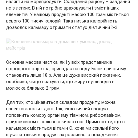
налягти на морепродукти. Складання раціону – завдання
не з легких. В ній потрібно враховувати і зміст інших
елементів. У нашому продукті масою 100 грам міститься
всього 100 тисяч калорій. Така низька калорійність
дозволяє кальмару отримати статус дієтичний їжі.
Основна масова частка, як і у всіх представників
підводного царства, припадає на воду. Білок при цьому
становить лише 18 р. Але це дуже високий показник,
особливо, якщо врахувати, що жиру і вуглеводів в
молюска близько 2 грам.
Для тих, хто цікавиться складом продукту, можна
навести загальні дані. Так, екзотичний продукт
поповнить комору організму тіаміном, рибофлавіном,
піридоксином і фолієвою кислотою. Примітно те, що в
кальмарах міститься вітамін С, хоча ми схильні його
шукати тільки в продуктах рослинного походження.