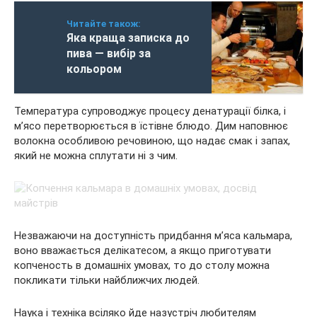
Читайте також:
Яка краща записка до
пива — вибір за
кольором
Температура супроводжує процесу денатурації білка, і
м’ясо перетворюється в їстівне блюдо. Дим наповнює
волокна особливою речовиною, що надає смак і запах,
який не можна сплутати ні з чим.
Незважаючи на доступність придбання м’яса кальмара,
воно вважається делікатесом, а якщо приготувати
копченость в домашніх умовах, то до столу можна
покликати тільки найближчих людей.
Наука і техніка всіляко йде назустріч любителям