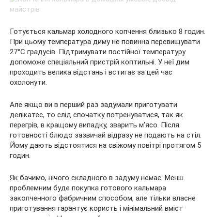
Готується кальмар холодного копчення близько 8 годин.
При цьому температура диму не повинна перевищувати
27°C градусів. Підтримувати постійної температуру
допоможе спеціальний пристрій коптильні. У неї дим
проходить велика відстань і встигає за цей час
охолонути.
Але якщо ви в перший раз задумали приготувати
делікатес, то слід спочатку потренуватися, так як
перегрів, в кращому випадку, зварить м’ясо. Після
готовності блюдо зазвичай відразу не подають на стіл.
Йому дають відстоятися на свіжому повітрі протягом 5
годин.
Як бачимо, нічого складного в задуму немає. Менш
проблемним буде покупка готового кальмара
закопченного фабричним способом, але тільки власне
приготування гарантує користь і мінімальний вміст