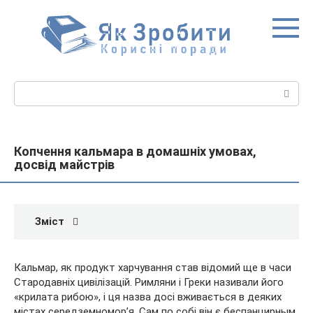
Перейти
до
вмісту
Пошук:
Копчення кальмара в домашніх умовах,
досвід майстрів
Зміст
Кальмар, як продукт харчування став відомий ще в часи
Стародавніх цивілізацій. Римляни і Греки називали його
«крилата рибою», і ця назва досі вживається в деяких
містах середземномор’я. Сам по собі він є беспанцирным