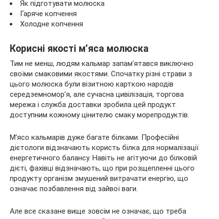
Як підготувати молюска
Гаряче копчення
Холодне копчення
Корисні якості м’яса молюска
Тим не менш, людям кальмар запам’ятався виключно
своїми смаковими якостями. Спочатку різні страви з
цього молюска були візитною карткою народів
середземномор’я, але сучасна цивілізація, торгова
мережа і служба доставки зробила цей продукт
доступним кожному цінителю смаку морепродуктів.
М’ясо кальмарів дуже багате білками. Професійні
дієтологи відзначають користь білка для нормалізації
енергетичного балансу. Навіть не агітуючи до білковій
дієті, фахівці відзначають, що при розщепленні цього
продукту організм змушений витрачати енергію, що
означає позбавлення від зайвої ваги.
Але все сказане вище зовсім не означає, що треба