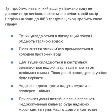
Тут зробимо невеличкий відступ. Бажано воду не
доводити до кипіння, інакше м’ясо змінить свій колір.
Нагрівання води до 80°C градусів цілком зробить свою
справу.
Тушки укладаються в підходящий посуд і
обдають гарячою водою.
Після зняття плівки м’ясо промивається в
холодній проточній воді.
Далі тушки складаються в каструльку,
заливаються водою і варяться в протягом
декількох хвилин. Після даної процедури зручніше
буде нарізати.
Надрізи вздовж тушки дадуть смужки, а
впоперек – кільця.
При приготуванні потрібна певна вправність.
Недокопченный кальмар буде надмірно
жорстким, як гума. Надто довго в коптильні