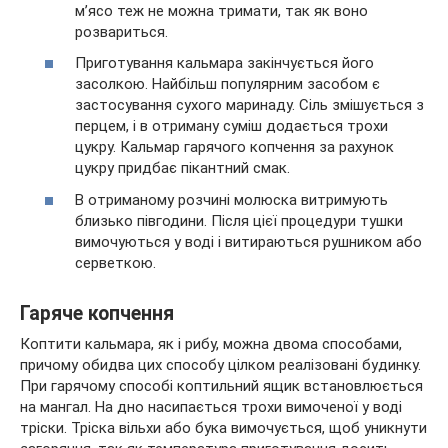
м’ясо теж не можна тримати, так як воно
розвариться.
Приготування кальмара закінчується його
засолкою. Найбільш популярним засобом є
застосування сухого маринаду. Сіль змішується з
перцем, і в отриману суміш додається трохи
цукру. Кальмар гарячого копчення за рахунок
цукру придбає пікантний смак.
В отриманому розчині молюска витримують
близько півгодини. Після цієї процедури тушки
вимочуються у воді і витираються рушником або
серветкою.
Гаряче копчення
Коптити кальмара, як і рибу, можна двома способами,
причому обидва цих способу цілком реалізовані будинку.
При гарячому способі коптильний ящик встановлюється
на мангал. На дно насипається трохи вимоченої у воді
тріски. Тріска вільхи або бука вимочується, щоб уникнути