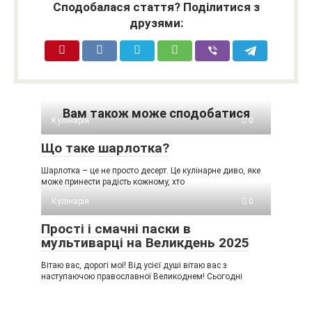
Сподобалася стаття? Поділитися з
друзями:
Вам також може сподобатися
Кулінарія
0
Що таке шарлотка?
Шарлотка – це не просто десерт. Це кулінарне диво, яке
може принести радість кожному, хто
Кулінарія
0
Прості і смачні паски в
мультиварці на Великдень 2025
Вітаю вас, дорогі мої! Від усієї душі вітаю вас з
наступаючою православної Великоднем! Сьогодні