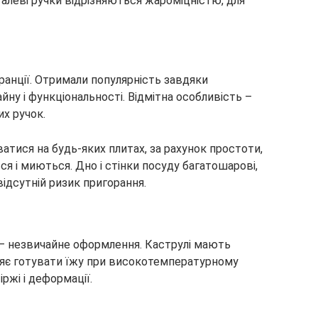
талеві ручки відрізняються жароміцністю, для
Франції. Отримали популярність завдяки
ну і функціональності. Відмітна особливість –
их ручок.
тися на будь-яких плитах, за рахунок простоти,
ся і миються. Дно і стінки посуду багатошарові,
відсутній ризик пригорання.
– незвичайне оформлення. Каструлі мають
яє готувати їжу при високотемпературному
іржі і деформації.