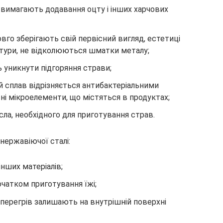
вимагають додавання оцту і інших харчових
овго зберігають свій первісний вигляд, естетиці
тури, не відколюються шматки металу;
ь уникнути підгоряння страви;
й сплав відрізняється антибактеріальними
ні мікроелементи, що містяться в продуктах;
ла, необхідного для приготування страв.
нержавіючої сталі:
інших матеріалів;
очатком приготування їжі;
й перегрів залишають на внутрішній поверхні