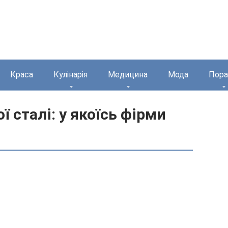
Краса
Кулінарія
Медицина
Мода
Пора
ї сталі: у якоїсь фірми