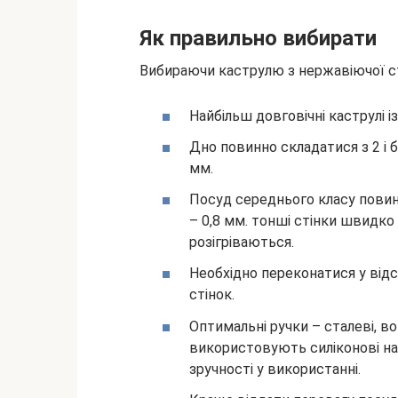
Як правильно вибирати
Вибираючи каструлю з нержавіючої с
Найбільш довговічні каструлі і
Дно повинно складатися з 2 і 
мм.
Посуд середнього класу повин
– 0,8 мм. тонші стінки швидк
розігріваються.
Необхідно переконатися у відс
стінок.
Оптимальні ручки – сталеві, в
використовують силіконові нак
зручності у використанні.