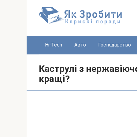
Перейти
до
вмісту
Hi-Tech
Авто
Господарство
Каструлі з нержавіючо
кращі?