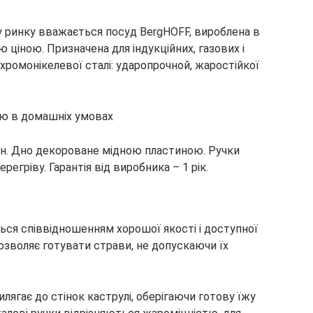
 ринку вважається посуд BergHOFF, вироблена в
ю ціною. Призначена для індукційних, газових і
 хромонікелевої сталі: ударопрочной, жаростійкої
ою в домашніх умовах
йн. Дно декороване мідною пластиною. Ручки
егріву. Гарантія від виробника – 1 рік.
ься співвідношенням хорошої якості і доступної
озволяє готувати страви, не допускаючи їх
лягає до стінок каструлі, оберігаючи готову їжу