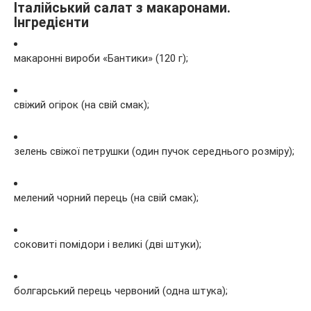
Італійський салат з макаронами.
Інгредієнти
макаронні вироби «Бантики» (120 г);
свіжий огірок (на свій смак);
зелень свіжої петрушки (один пучок середнього розміру);
мелений чорний перець (на свій смак);
соковиті помідори і великі (дві штуки);
болгарський перець червоний (одна штука);