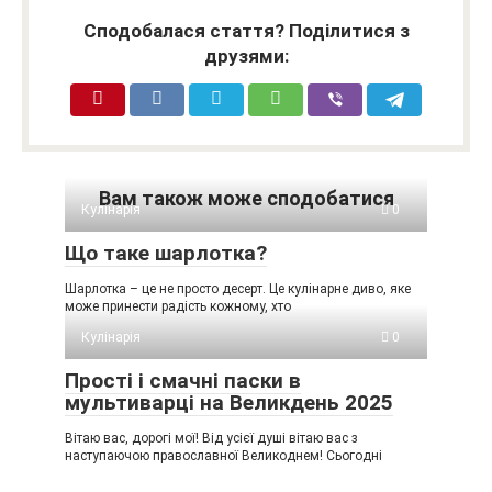
Сподобалася стаття? Поділитися з
друзями:
Вам також може сподобатися
Кулінарія
0
Що таке шарлотка?
Шарлотка – це не просто десерт. Це кулінарне диво, яке
може принести радість кожному, хто
Кулінарія
0
Прості і смачні паски в
мультиварці на Великдень 2025
Вітаю вас, дорогі мої! Від усієї душі вітаю вас з
наступаючою православної Великоднем! Сьогодні