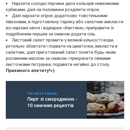
Нарізати солодкі перчики двох кольорів невеликими
кубиками, далі на половинки розділити огірок.
Далі нарізати огірок додатково товстенькими
півколами, в підготовлену тарілку або салатник викласти
всі нарізані овочі і відварені «бантики», приправити їх
подрібненим перцем за смаком додати сіль.
Листовий салат промити у великій кількості води,
ретельно збовтати і порвати на шматочки, викласти в
салатник, далі приготований салат полити будь-яким
рослинним маслом за смаком і прикрасити свіжими
листочками петрушки, подавати негайно до столу.
Приємного апетиту!=)
Читайте також:
Пиріг зі смородиною -
10 смачних рецептів