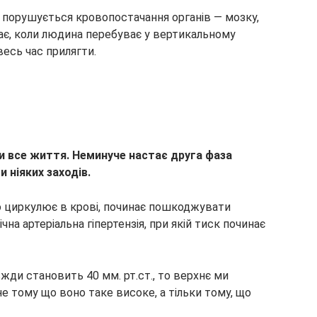
у порушується кровопостачання органів — мозку,
дає, коли людина перебуває у вертикальному
весь час прилягти.
и все життя. Неминуче настає друга фаза
 ніяких заходів.
що циркулює в крові, починає пошкоджувати
на артеріальна гіпертензія, при якій тиск починає
вжди становить 40 мм. рт.ст., то верхнє ми
не тому що воно таке високе, а тільки тому, що