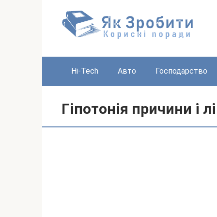
Перейти
до
вмісту
Hi-Tech
Авто
Господарство
Гіпотонія причини і л