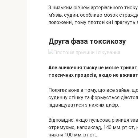
З низьким рівнем артеріального тиск
м’язів, судин, особливо мозок страж
положенні, тому гіпотоніки і прагнуть 
Друга фаза токсикозу
Але зниження тиску не може триват
токсичних процесів, якщо не вживати
Полягає вона в тому, що все зайве, 
судинну стінку та формується діастоліч
підвищуватися з нижніх цифр.
Відповідно, якщо пульсова різниця за
отримуємо, наприклад, 140 мм. рт.ст, 
нижня 100 мм. рт.ст..