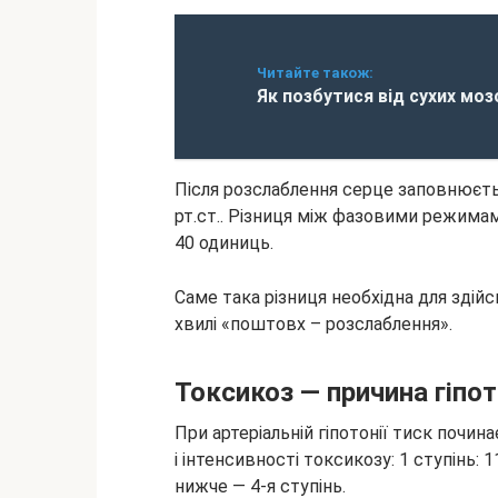
Читайте також:
Як позбутися від сухих моз
Після розслаблення серце заповнюєть
рт.ст.. Різниця між фазовими режима
40 одиниць.
Саме така різниця необхідна для здій
хвилі «поштовх – розслаблення».
Токсикоз — причина гіпот
При артеріальній гіпотонії тиск почи
і інтенсивності токсикозу: 1 ступінь: 1
нижче — 4-я ступінь.