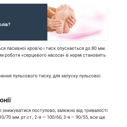
олів?
ся пасивної кров’ю і тиск опускається до 80 мм.
ми роботи «серцевого насоса» в нормі становить
снення пульсового тиску, для запуску пульсової
онії
нає знижуватися поступово, залежно від тривалості
10/70 мм. рт.ст., 2-я — 100/60, 3-я — 90/55, все ще