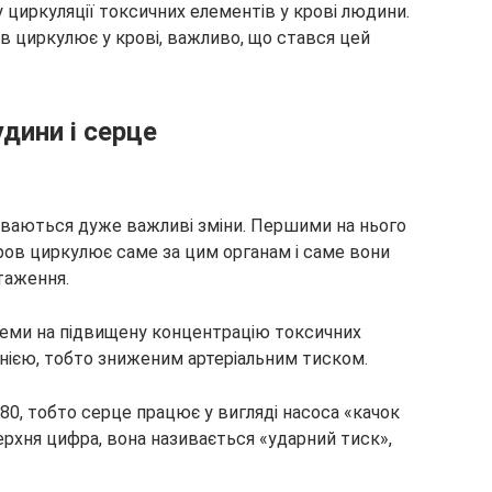
у циркуляції токсичних елементів у крові людини.
ів циркулює у крові, важливо, що стався цей
ини і серце
буваються дуже важливі зміни. Першими на нього
кров циркулює саме за цим органам і саме вони
таження.
теми на підвищену концентрацію токсичних
онією, тобто зниженим артеріальним тиском.
, тобто серце працює у вигляді насоса «качок
ерхня цифра, вона називається «ударний тиск»,