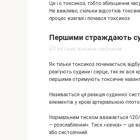
Це і є токсикоз, тобто збільшення час
Не важливо, скільки відсотків токсин
процес взагалі і почався токсикоз.
Першими страждають суд
Як тільки токсикоз починається, від
реагують судини і серце, так як вся 
першими отримують токсичне наван
Називається ця реакція судинної сис
елементів у крові артеріальною гіпот
Нормальним тиском вважається 120/80
— розслаблення». Тиск «качка» — це в
або систолічний.