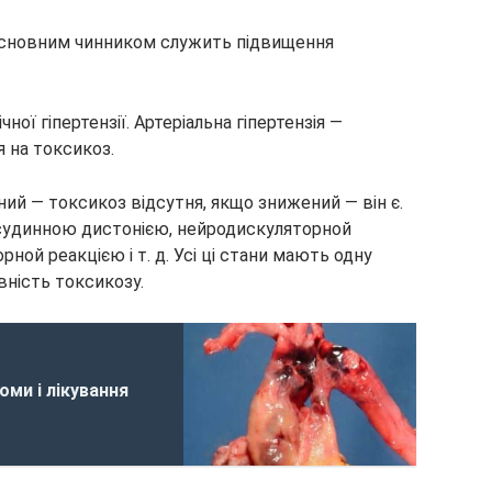
основним чинником служить підвищення
ної гіпертензії. Артеріальна гіпертензія —
 на токсикоз.
ий — токсикоз відсутня, якщо знижений — він є.
судинною дистонією, нейродискуляторной
ной реакцією і т. д. Усі ці стани мають одну
ність токсикозу.
оми і лікування