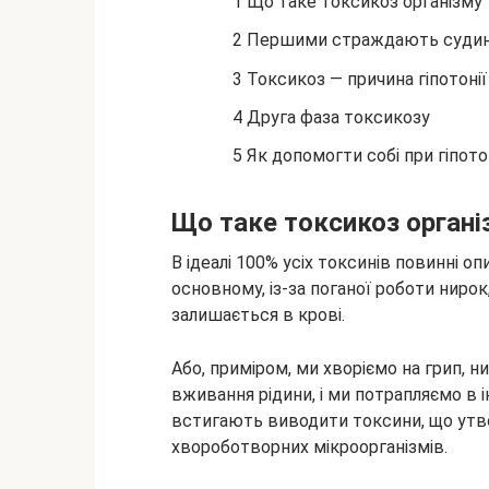
1 Що таке токсикоз організму
2
Першими страждають судини
3 Токсикоз — причина гіпотонії
4 Друга фаза токсикозу
5 Як допомогти собі при гіпотон
Що таке токсикоз органі
В ідеалі 100% усіх токсинів повинні опи
основному, із-за поганої роботи нирок
залишається в крові.
Або, приміром, ми хворіємо на грип, 
вживання рідини, і ми потрапляємо в 
встигають виводити токсини, що утво
хвороботворних мікроорганізмів.