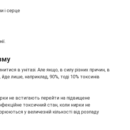
 і серце
ії.
зму
нитися в унітазі. Але якщо, в силу різних причин, в
, йде лише, наприклад, 90%, тоді 10% токсинів
нирки не встигають перейти на підвищене
інфекційне токсичний стан, коли нирки не
рюються у величезній кількості від розпаду