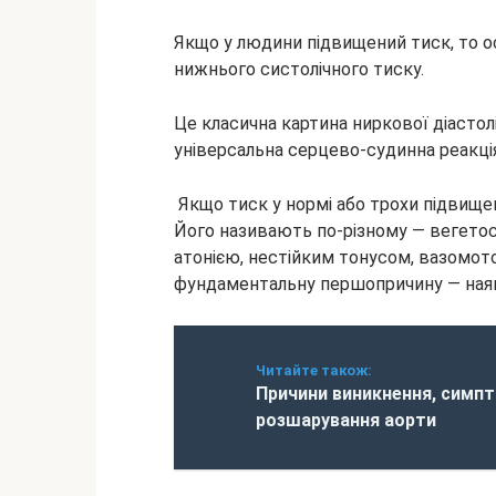
Якщо у людини підвищений тиск, то 
нижнього систолічного тиску.
Це класична картина ниркової діастоліч
універсальна серцево-судинна реакція
Якщо тиск у нормі або трохи підвищен
Його називають по-різному — вегето
атонією, нестійким тонусом, вазомотор
фундаментальну першопричину — наяв
Читайте також:
Причини виникнення, симпт
розшарування аорти