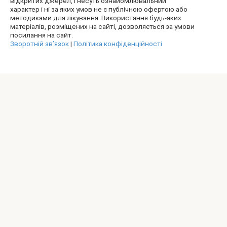
відкритих джерел, і несуть ознайомлювальний
характер і ні за яких умов не є публічною офертою або
методиками для лікування. Використання будь-яких
матеріалів, розміщених на сайті, дозволяється за умови
посилання на сайт.
Зворотній зв’язок
|
Політика конфіденційності