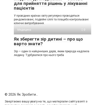
для прийняття рішень у лікуванні
пацієнтів
У провідних країнах світу регулярно проводяться
рандомізовані, подвійні сліпі та плацебо контрольовані
клінічні випробування.
Медицина
0
Як зберегти зір дитині – про що
варто знати?
Зір — один із найцінніших дарів, яким природа наділила
людину. Турбуватися про нього треба
© 2026 Як Зробити...
Звертаємо вашу увагу на те, що матеріали сайту взяті з