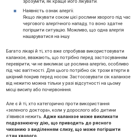
зрозуміти, як краще його лікувати.
Наявність ознак алергії.
Якщо лікувати соком цієї рослини хворого під час
чергового алергічного нападу, то воно здатне
погіршити ситуацію. Можливо, що одна алергія
нашаруватися на іншу.
Багато лікарі й ті, хто вже спробував використовувати
каланхое, вважають, що потрібно перед застосуванням
перевірити, чи не викликає це рослина алергію, особливо
під час вагітності. Для цього потрібно сік трохи втерти в
шкірний покрив перед носом. Застосовувати сік каланхое
від нежитю можна тільки у разі відсутності на цьому
місці висипу або почервоніння.
Але є й ті, хто категорично проти використання
«зеленого доктора», коли у дорослого або дитини
з’явився нежить.
Адже каланхое може викликати
подразнюючу дію, що приводить до рясного
чиханию з виділенням слизу, що може погіршити
стан хворого.