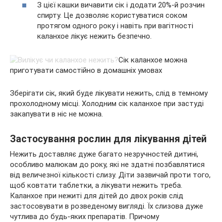
З цієї кашки вичавити сік і додати 20%-й розчин
спирту. Це дозволяє користуватися соком
протягом одного року і навіть при вагітності
каланхое лікує нежить безпечно.
Сік каланхое можна
приготувати самостійно в домашніх умовах
Зберігати сік, який буде лікувати нежить, слід в темному
прохолодному місці. Холодним сік каланхое при застуді
закапувати в ніс не можна.
Застосування рослин для лікування дітей
Нежить доставляє дуже багато незручностей дитині,
особливо малюкам до року, які не здатні позбавлятися
від величезної кількості слизу. Діти зазвичай проти того,
щоб ковтати таблетки, а лікувати нежить треба.
Каланхое при нежиті для дітей до двох років слід
застосовувати в розведеному вигляді. Їх слизова дуже
чутлива до будь-яких препаратів. Причому