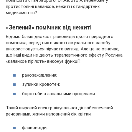
поліпшити стан хворого. Отже, хто ж переможе у
протистоянні каланхое, нежиті і стандартних
медикаментів?
«Зелений» помічник від нежиті
Відомо більш двохсот різновидів цього природного
помічника, серед них в якості лікувального засобу
використовується пірчаста вигляд. Але це не означає,
що інші види не дають терапевтичного ефекту. Рослина
«каланхое пір’ясте» виконує функції:
ранозаживления;
зупинки кровотеч;
боротьби з запальними процесами.
Такий широкий спектр лікувальної дії забезпечений
речовинами, якими наповнений сік квітки:
флавоноїди;