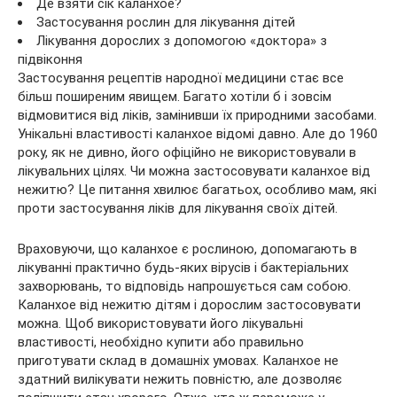
Де взяти сік каланхое?
Застосування рослин для лікування дітей
Лікування дорослих з допомогою «доктора» з
підвіконня
Застосування рецептів народної медицини стає все
більш поширеним
явищем. Багато хотіли б і зовсім
відмовитися від ліків, замінивши їх природними засобами.
Унікальні властивості каланхое відомі давно. Але до 1960
року, як не дивно, його офіційно не використовували в
лікувальних цілях. Чи можна застосовувати каланхое від
нежитю? Це питання хвилює багатьох, особливо мам, які
проти застосування ліків для лікування своїх дітей.
Враховуючи, що каланхое є рослиною, допомагають в
лікуванні практично будь-яких вірусів і бактеріальних
захворювань, то відповідь напрошується сам собою.
Каланхое від нежитю дітям і дорослим застосовувати
можна. Щоб використовувати його лікувальні
властивості, необхідно купити або правильно
приготувати склад в домашніх умовах. Каланхое не
здатний вилікувати нежить повністю, але дозволяє