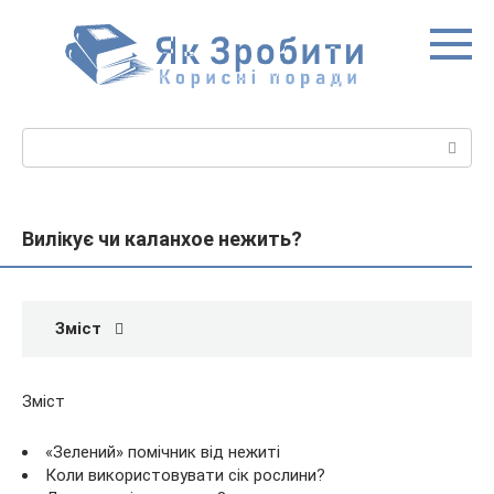
Перейти
до
вмісту
Пошук:
Вилікує чи каланхое нежить?
Зміст
Зміст
«Зелений» помічник від нежиті
Коли використовувати сік рослини?