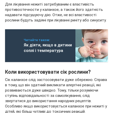
Для лікування нежиті затребуваним є властивість
противоотечности у каланхое, а також його здатність
надавати підсушуючу дію. Отже, не всі властивості
рослини будуть задіяні при лікуванні риніту або синуситу.
Читайте також:
Як діяти, якщо в дитини
соплі і температура
Коли використовувати сік рослини?
Сік каланхое слід застосовувати дуже обережно. Справа
в тому, що він здатний викликати алергічні реакції, які
розвиваються дуже швидко. Тому, тільки розуміючи
ступінь відповідальності за самолікування, слід
звертатися до використання народних рецептів.
Особливо якщо використовується каланхое при нежиті у
дітей, які більш чутливі до токсичних реакцій.