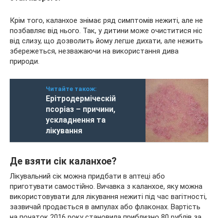
Крім того, каланхое знімає ряд симптомів нежиті, але не
позбавляє від нього. Так, у дитини може очиститися ніс
від слизу, що дозволить йому легше дихати, але нежить
збережеться, незважаючи на використання дива
природи.
Читайте також:
Ерітродерміческій
псоріаз – причини,
ускладнення та
лікування
Де взяти сік каланхое?
Лікувальний сік можна придбати в аптеці або
приготувати самостійно. Вичавка з каланхое, яку можна
використовувати для лікування нежиті під час вагітності,
зазвичай продається в ампулах або флаконах. Вартість
на початок 2016 року становила приблизно 80 рублів за