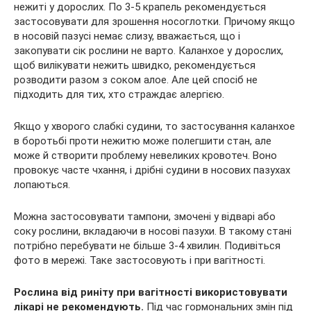
нежиті у дорослих. По 3-5 крапель рекомендується
застосовувати для зрошення носоглотки. Причому якщо
в носовій пазусі немає слизу, вважається, що і
закопувати сік рослини не варто. Каланхое у дорослих,
щоб вилікувати нежить швидко, рекомендується
розводити разом з соком алое. Але цей спосіб не
підходить для тих, хто страждає алергією.
Якщо у хворого слабкі судини, то застосування каланхое
в боротьбі проти нежитю може полегшити стан, але
може й створити проблему невеликих кровотеч. Воно
провокує часте чхання, і дрібні судини в носових пазухах
лопаються.
Можна застосовувати тампони, змочені у відварі або
соку рослини, вкладаючи в носові пазухи. В такому стані
потрібно перебувати не більше 3-4 хвилин. Подивіться
фото в мережі. Таке застосовують і при вагітності.
Рослина від риніту при вагітності використовувати
лікарі не рекомендують.
Під час гормональних змін під