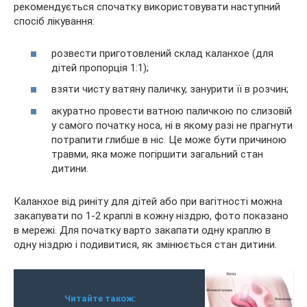
рекомендується спочатку використовувати наступний
спосіб лікування:
розвести приготовлений склад каланхое (для
дітей пропорція 1:1);
взяти чисту ватяну паличку, занурити її в розчин;
акуратно провести ватною паличкою по слизовій
у самого початку носа, ні в якому разі не прагнути
потрапити глибше в ніс. Це може бути причиною
травми, яка може погіршити загальний стан
дитини.
Каланхое від риніту для дітей або при вагітності можна
закапувати по 1-2 краплі в кожну ніздрю, фото показано
в мережі. Для початку варто закапати одну краплю в
одну ніздрю і подивитися, як змінюється стан дитини.
Читайте також: