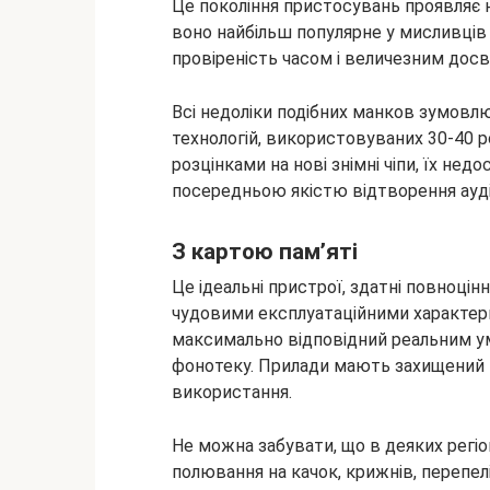
Це покоління пристосувань проявляє н
воно найбільш популярне у мисливців у
провіреність часом і величезним досв
Всі недоліки подібних манков зумовлю
технологій, використовуваних 30-40 р
розцінками на нові знімні чіпи, їх нед
посередньою якістю відтворення ауді
З картою пам’яті
Це ідеальні пристрої, здатні повноці
чудовими експлуатаційними характер
максимально відповідний реальним ум
фонотеку. Прилади мають захищений ко
використання.
Не можна забувати, що в деяких регі
полювання на качок, крижнів, перепел