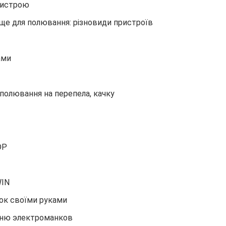
пристрою
ще для полювання: різновиди пристроїв
ами
 полювання на перепела, качку
DP
WIN
ок своїми руками
нню электроманков