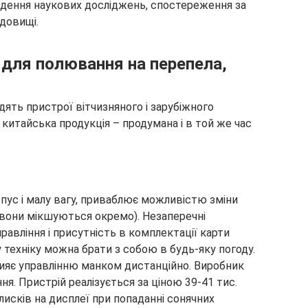
ведення наукових досліджень, спостереження за
довищі.
 для полювання на перепела,
ять пристрої вітчизняного і зарубіжного
 китайська продукція – продумана і в той же час
пус і малу вагу, приваблює можливістю зміни
, вони мікшуються окремо). Незаперечні
равління і присутність в комплектації карти
 техніку можна брати з собою в будь-яку погоду.
ияє управлінню манком дистанційно. Виробник
я. Пристрій реалізується за ціною 39-41 тис.
блисків на дисплеї при попаданні сонячних