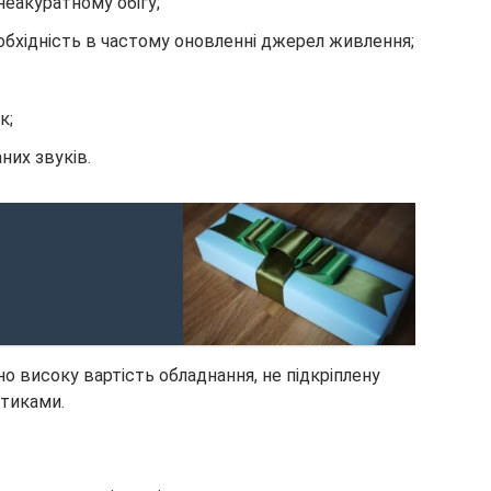
 неакуратному обігу;
обхідність в частому оновленні джерел живлення;
к;
их звуків.
 високу вартість обладнання, не підкріплену
стиками.