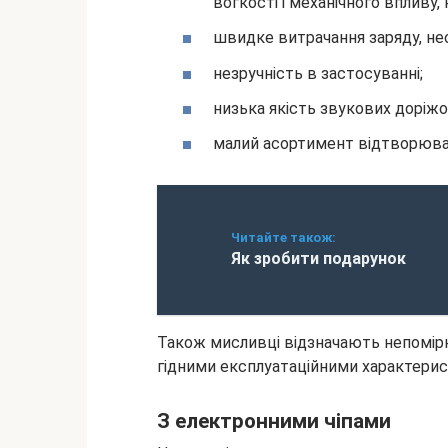
вогкості і механічного впливу,
швидке витрачання заряду, не
незручність в застосуванні;
низька якість звукових доріжо
малий асортимент відтворюван
Читайте також:
Як зробити подарунок
Також мисливці відзначають непомірно
гідними експлуатаційними характери
З електронними чіпами