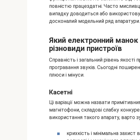
повністю працездатні. Часто мисливці
випадку доводиться або використовув
досконалий модельний ряд апаратури.
Який електронний манок
різновиди пристроїв
Справність і загальний рівень якості
програвання звуків. Сьогодні поширені
плюси і мінуси.
Касетні
Ці варіації можна назвати примітивни
магнітофони, складові слабку конкур
використання такого апарату, варто з
крихкість і мінімальна захист 