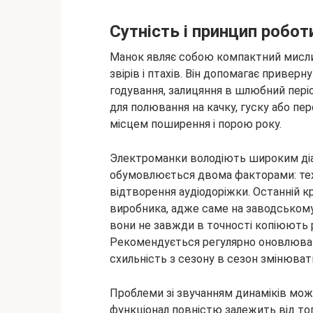
Сутність і принцип робо
Манок являє собою компактний мисли
звірів і птахів. Він допомагає приверн
годування, залицяння в шлюбний пері
для полювання на качку, гуску або пере
місцем поширення і порою року.
Электроманки володіють широким діа
обумовлюється двома факторами: тех
відтворення аудіодоріжки. Останній к
виробника, адже саме на заводському 
вони не завжди в точності копіюють р
Рекомендується регулярно оновлювати 
схильність з сезону в сезон змінюват
Проблеми зі звучанням динаміків мож
функціонал повністю залежить від тог