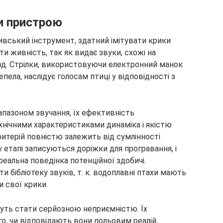
ти пристрою
вський інструмент, здатний імітувати крики
ути живність, так як видає звуки, схожі на
од. Стрілки, використовуючи електронний манок
пела, наслідує голосам птиці у відповідності з
пазоном звучання, їх ефективність
нічними характеристиками динаміка і якістю
ритерій повністю залежить від сумлінності
етапі записуються доріжки для програвання, і
еальна поведінка потенційної здобичі.
бібліотеку звуків, т. к. водоплавні птахи мають
и свої крики.
уть стати серйозною неприємністю. Їх
о, чи відповідають вони польовим реалій,