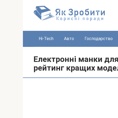
Перейти
до
вмісту
Hi-Tech
Авто
Господарство
Електронні манки для
рейтинг кращих моде