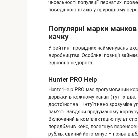
чисельності популяції пернатих, про
поведінкою птахів у природному сере
Популярні марки манков
качку
У рейтинг провідних найменувань вход
виробництва. Особливі позиції займає
відносно недорога.
Hunter PRO Help
HunterHelp PRO має прогумований кор
доріжки в кожному каналі (тут їх два
достоїнства – інтуїтивно зрозуміле уп
пам’яті. Завдяки продуманому корпусу
Включений в комплектацію пульт спр
передбачив кейс, полегшує перенесенн
рублів, єдиний його мінус – поява від