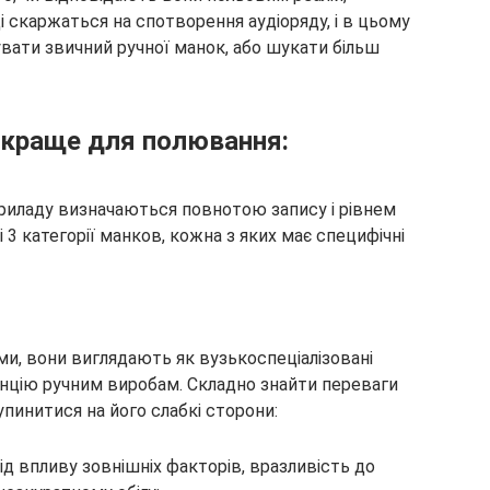
 скаржаться на спотворення аудіоряду, і в цьому
ати звичний ручної манок, або шукати більш
 краще для полювання:
 приладу визначаються повнотою запису і рівнем
 3 категорії манков, кожна з яких має специфічні
ми, вони виглядають як вузькоспеціалізовані
енцію ручним виробам. Складно знайти переваги
упинитися на його слабкі сторони:
від впливу зовнішніх факторів, вразливість до