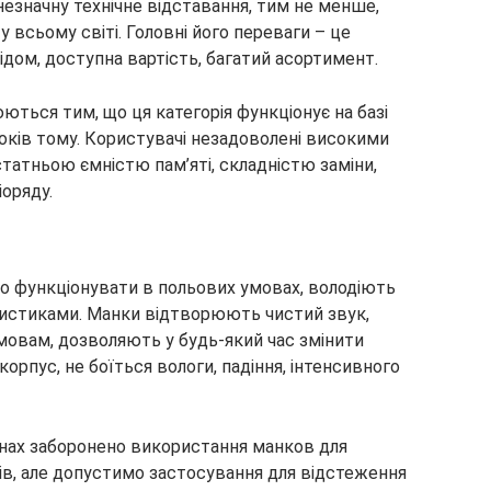
езначну технічне відставання, тим не менше,
 всьому світі. Головні його переваги – це
ідом, доступна вартість, багатий асортимент.
ються тим, що ця категорія функціонує на базі
оків тому. Користувачі незадоволені високими
остатньою ємністю пам’яті, складністю заміни,
оряду.
нно функціонувати в польових умовах, володіють
истиками. Манки відтворюють чистий звук,
овам, дозволяють у будь-який час змінити
рпус, не боїться вологи, падіння, інтенсивного
онах заборонено використання манков для
ів, але допустимо застосування для відстеження