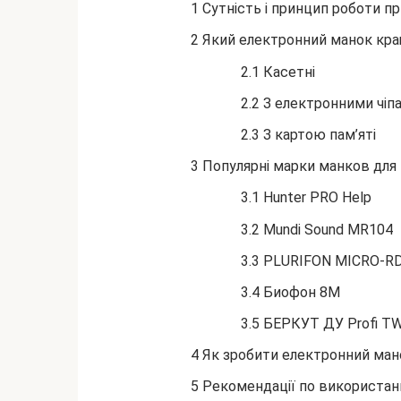
1 Сутність і принцип роботи 
2 Який електронний манок кра
2.1 Касетні
2.2 З електронними чіп
2.3 З картою пам’яті
3 Популярні марки манков для
3.1 Hunter PRO Help
3.2 Mundi Sound MR104
3.3 PLURIFON MICRO-R
3.4 Биофон 8М
3.5 БЕРКУТ ДУ Profi T
4 Як зробити електронний ман
5 Рекомендації по використа