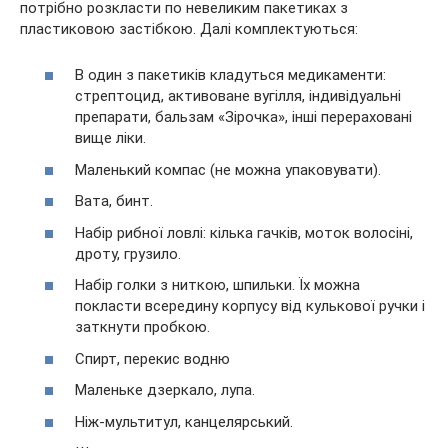
потрібно розкласти по невеликим пакетиках з
пластиковою застібкою. Далі комплектуються:
В один з пакетиків кладуться медикаменти:
стрептоцид, активоване вугілля, індивідуальні
препарати, бальзам «Зірочка», інші перераховані
вище ліки.
Маленький компас (не можна упаковувати).
Вата, бинт.
Набір рибної ловлі: кілька гачків, моток волосіні,
дроту, грузило.
Набір голки з ниткою, шпильки. Їх можна
покласти всередину корпусу від кулькової ручки і
заткнути пробкою.
Спирт, перекис водню
Маленьке дзеркало, лупа.
Ніж-мультитул, канцелярський.