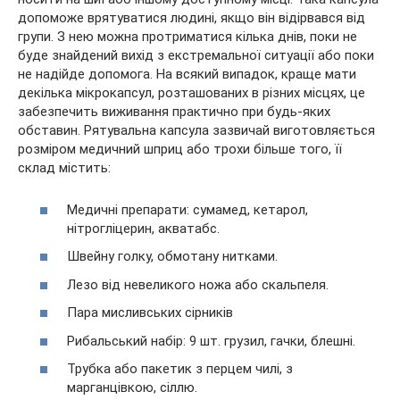
допоможе врятуватися людині, якщо він відірвався від
групи. З нею можна протриматися кілька днів, поки не
буде знайдений вихід з екстремальної ситуації або поки
не надійде допомога. На всякий випадок, краще мати
декілька мікрокапсул, розташованих в різних місцях, це
забезпечить виживання практично при будь-яких
обставин. Рятувальна капсула зазвичай виготовляється
розміром медичний шприц або трохи більше того, її
склад містить:
Медичні препарати: сумамед, кетарол,
нітрогліцерин, акватабс.
Швейну голку, обмотану нитками.
Лезо від невеликого ножа або скальпеля.
Пара мисливських сірників
Рибальський набір: 9 шт. грузил, гачки, блешні.
Трубка або пакетик з перцем чилі, з
марганцівкою, сіллю.