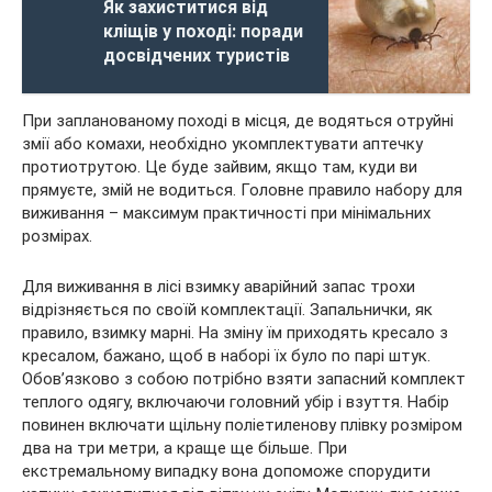
Як захиститися від
кліщів у поході: поради
досвідчених туристів
При запланованому поході в місця, де водяться отруйні
змії або комахи, необхідно укомплектувати аптечку
протиотрутою. Це буде зайвим, якщо там, куди ви
прямуєте, змій не водиться. Головне правило набору для
виживання – максимум практичності при мінімальних
розмірах.
Для виживання в лісі взимку аварійний запас трохи
відрізняється по своїй комплектації. Запальнички, як
правило, взимку марні. На зміну їм приходять кресало з
кресалом, бажано, щоб в наборі їх було по парі штук.
Обов’язково з собою потрібно взяти запасний комплект
теплого одягу, включаючи головний убір і взуття. Набір
повинен включати щільну поліетиленову плівку розміром
два на три метри, а краще ще більше. При
екстремальному випадку вона допоможе спорудити