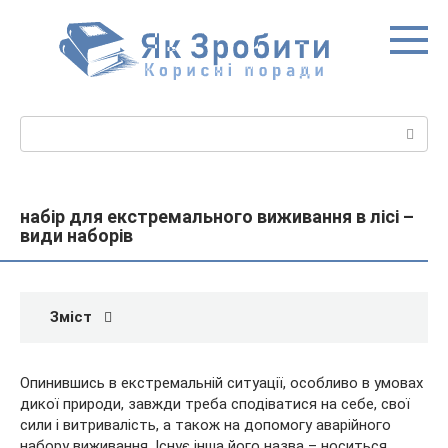
Перейти
до
вмісту
Пошук:
набір для екстремального виживання в лісі –
види наборів
Зміст
Опинившись в екстремальній ситуації, особливо в умовах
дикої природи, завжди треба сподіватися на себе, свої
сили і витривалість, а також на допомогу аварійного
набору виживання. Існує інша його назва – носиться