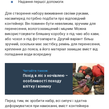
Надання першої допомоги.
Для створення набору виживання своїми руками,
насамперед потрібно подбати про відповідний
контейнері. Він повинен бути невеликим, зручним для
перенесення, вологозахищений і міцним. Можна
використовувати бляшану коробку з-під чаю або кави,
або чохол з-під фотоапарата. Другий варіант більш
зручний, оскільки має застібку, ремінь для перенесення,
кріплення до пояса, а його матеріал захищає вміст від
попадання води всередину.
Читайте також:
Похід в ліс з ночівлею –
особливості походу
влітку і взимку
Перед тим, як зробити набір, всі сипучі і здатна
деформуватися при намоканні, вміст контейнера