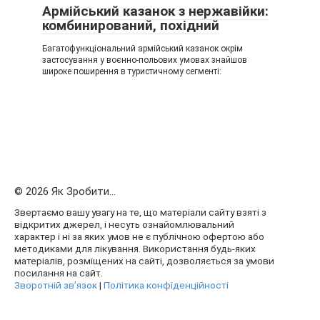
Армійський казанок з нержавійки:
комбинирований, похідний
Багатофункціональний армійський казанок окрім
застосування у воєнно-польових умовах знайшов
широке поширення в туристичному сегменті:
© 2026 Як Зробити...
Звертаємо вашу увагу на те, що матеріали сайту взяті з
відкритих джерел, і несуть ознайомлювальний
характер і ні за яких умов не є публічною офертою або
методиками для лікування. Використання будь-яких
матеріалів, розміщених на сайті, дозволяється за умови
посилання на сайт.
Зворотній зв’язок
|
Політика конфіденційності