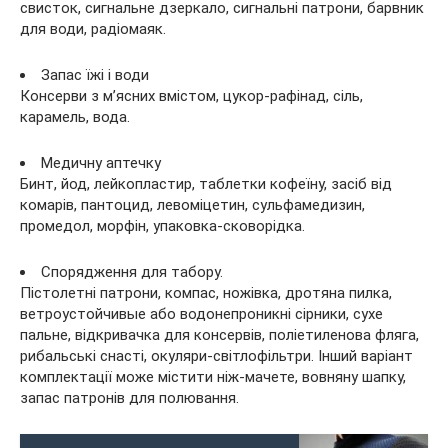
свисток, сигнальне дзеркало, сигнальні патрони, барвник
для води, радіомаяк.
Запас їжі і води
Консерви з м’ясних вмістом, цукор-рафінад, сіль,
карамель, вода.
Медичну аптечку
Бинт, йод, лейкопластир, таблетки кофеїну, засіб від
комарів, пантоцид, левоміцетин, сульфамедизин,
промедол, морфін, упаковка-сковорідка.
Спорядження для табору.
Пістолетні патрони, компас, ножівка, дротяна пилка,
ветроустойчивые або водонепроникні сірники, сухе
пальне, відкривачка для консервів, поліетиленова фляга,
рибальські снасті, окуляри-світлофільтри. Інший варіант
комплектації може містити ніж-мачете, вовняну шапку,
запас патронів для полювання.