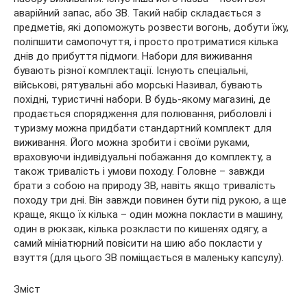
аварійний запас, або ЗВ. Такий набір складається з
предметів, які допоможуть розвести вогонь, добути їжу,
поліпшити самопочуття, і просто протриматися кілька
днів до прибуття підмоги. Набори для виживання
бувають різної комплектації. Існують спеціальні,
військові, рятувальні або морські Називал, бувають
похідні, туристичні набори. В будь-якому магазині, де
продається спорядження для полювання, риболовлі і
туризму можна придбати стандартний комплект для
виживання. Його можна зробити і своїми руками,
враховуючи індивідуальні побажання до комплекту, а
також тривалість і умови походу. Головне – завжди
брати з собою на природу ЗВ, навіть якщо тривалість
походу три дні. Він завжди повинен бути під рукою, а ще
краще, якщо їх кілька – один можна покласти в машину,
один в рюкзак, кілька розкласти по кишенях одягу, а
самий мініатюрний повісити на шию або покласти у
взуття (для цього ЗВ поміщається в маленьку капсулу).
Зміст