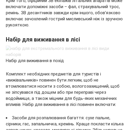
Крім того, офіційний ЗВ екіпажів літальних апаратів може
включати допоміжні засоби – фал, страхувальний трос,
ремінь. ЗВ десантників завжди крім іншого, обов’язково
включає зачохлений гострий мисливський ніж із зручною
рукояткою.
Набір для виживання в лісі
Набір для виживання в похід
Комплект необхідних предметів для туристів і
«вижівальників» повинен бути легким, щоб не
втомлюватися носити з собою, вологозахищений, щоб
не зіпсувався під дощем або при переправі через
водоймище, а також міцним для будь-яких механічних
впливів. Набір для виживання в лісі повинен включати:
Засоби для розпалювання багаття: сухе пальне,
сірники, гас, запальничка, кремінь. Краще покласти кілька
запальничок, кресало, мисливські сірники. Збільшувальне