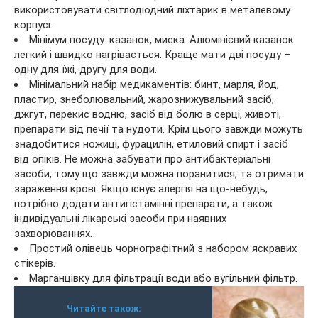
використовувати світлодіодний ліхтарик в металевому
корпусі.
Мінімум посуду: казанок, миска. Алюмінієвий казанок
легкий і швидко нагрівається. Краще мати дві посуду –
одну для їжі, другу для води.
Мінімальний набір медикаментів: бинт, марля, йод,
пластир, знеболювальний, жарознижувальний засіб,
джгут, перекис водню, засіб від болю в серці, животі,
препарати від печії та нудоти. Крім цього завжди можуть
знадобитися ножиці, фурацилін, етиловий спирт і засіб
від опіків. Не можна забувати про антибактеріальні
засоби, тому що завжди можна поранитися, та отримати
зараження крові. Якщо існує алергія на що-небудь,
потрібно додати антигістамінні препарати, а також
індивідуальні лікарські засоби при наявних
захворюваннях.
Простий олівець чорнографітний з набором яскравих
стікерів.
Марганцівку для фільтрації води або вугільний фільтр.
Читайте також: