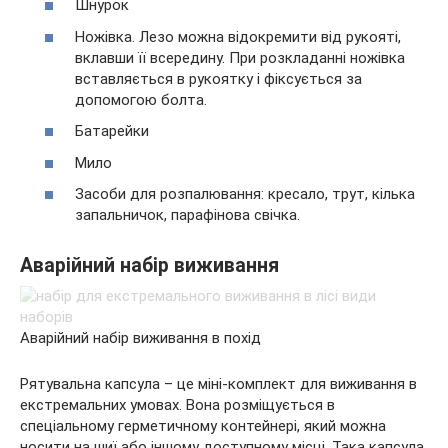
Шнурок
Ножівка. Лезо можна відокремити від рукояті,
вклавши її всередину. При розкладанні ножівка
вставляється в рукоятку і фіксується за
допомогою болта.
Батарейки
Мило
Засоби для розпалювання: кресало, трут, кілька
запальничок, парафінова свічка.
Аварійний набір виживання
Аварійний набір виживання в похід
Рятувальна капсула – це міні-комплект для виживання в
екстремальних умовах. Вона розміщується в
спеціальному герметичному контейнері, який можна
носити на шиї або іншому доступному місці. Така капсула