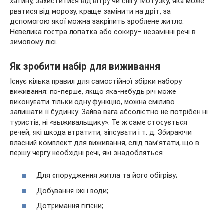
хатину, захиститися від вітру чи снігу. Мотузку, яка може
рватися від морозу, краще замінити на дріт, за
допомогою якої можна закріпить зроблене житло.
Невелика гостра лопатка або сокиру– незамінні речі в
зимовому лісі.
Як зробити набір для виживання
Існує кілька правил для самостійної збірки набору
виживання: по-перше, якщо яка-небудь річ може
виконувати тільки одну функцію, можна сміливо
залишати її будинку. Зайва вага абсолютно не потрібен ні
туристів, ні «выживальщику». Те ж саме стосується
речей, які шкода втратити, зіпсувати і т. д. Збираючи
власний комплект для виживання, слід пам’ятати, що в
першу чергу необхідні речі, які знадобляться:
Для спорудження житла та його обігріву;
Добування їжі і води;
Дотримання гігієни;