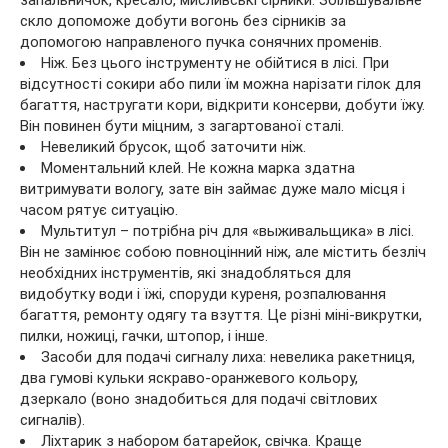
скло допоможе добути вогонь без сірників за
допомогою направленого пучка сонячних променів.
Ніж. Без цього інструменту не обійтися в лісі. При
відсутності сокири або пили їм можна нарізати гілок для
багаття, настругати кори, відкрити консерви, добути їжу.
Він повинен бути міцним, з загартованої сталі.
Невеликий брусок, щоб заточити ніж.
Моментальний клей. Не кожна марка здатна
витримувати вологу, зате він займає дуже мало місця і
часом рятує ситуацію.
Мультитул – потрібна річ для «выживальщика» в лісі.
Він не замінює собою повноцінний ніж, але містить безліч
необхідних інструментів, які знадобляться для
видобутку води і їжі, споруди куреня, розпалювання
багаття, ремонту одягу та взуття. Це різні міні-викрутки,
пилки, ножиці, гачки, штопор, і інше.
Засоби для подачі сигналу лиха: невелика ракетниця,
два гумові кульки яскраво-оранжевого кольору,
дзеркало (воно знадобиться для подачі світлових
сигналів).
Ліхтарик з набором батарейок, свічка. Краще