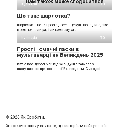
Вам також може сподобатися
Кулінарія
0
Що таке шарлотка?
Шарлотка – це не просто десерт. Це кулінарне диво, яке
може принести радість кожному, хто
Кулінарія
0
Прості і смачні паски в
мультиварці на Великдень 2025
Вітаю вас, дорогі мої! Від усієї душі вітаю вас з
наступаючою православної Великоднем! Сьогодні
© 2026 Як Зробити...
Звертаємо вашу увагу на те, що матеріали сайту взяті з