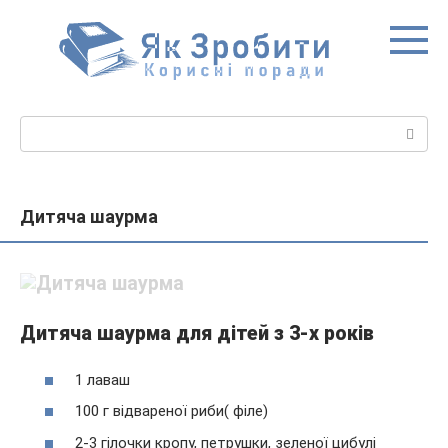
Перейти
до
вмісту
Пошук:
Дитяча шаурма
Дитяча шаурма для дітей з 3-х років
1 лаваш
100 г відвареної риби( філе)
2-3 гілочки кропу, петрушки, зеленої цибулі