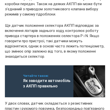
коробки передач. Також на деяких АКПП він може бути
з’єднаний з приводом золотникового клапана вибору
режимів у самому гідроблоки.
Ще датчик положення селектора АКПП відповідає за
включення ліхтарів заднього ходу, контролює роботу
привода стартера в положеннях селектора P і N. Якщо
говорити про пристрої, такі датчики можуть
відрізнятися, однак в основі часто лежить потенціометр,
що змінює опір залежно від того, в якому положенні
знаходиться селектор.
Читайте також:
Як заводити автомобіль
з АКПП правильно
У двох словах, датчик складається з резистивних
пластин і рухомого повзунка, безпосередньо пов’язаного