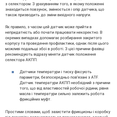
з селектором. З урахуванням того, в якому положенні
знаходиться повзунок, змінюється і опір датчика, що
також призводить до зміни вихідного напруги.
Як правило, з часом цей датчик може прийти в
непридатність або почати працювати некоректно. В
окремих випадках допомагає розбирання закритого
корпусу та проведення профілактики, однак після цього
можливі подальші збої в роботі. З цієї причини фахівці
рекомендують відразу міняти датчик положення
селектора АКПП.
Датчики температури і тиску фіксують
параметри, безпосередньо пов’язані з ATF.
Датчик температури АКПП необхідний з причини
того, що від властивостей робочої рідини, рівня
масла і температури сильно залежить робота
фрикційних муфт.
Простими словами, щоб захистити фрикционы і коробку