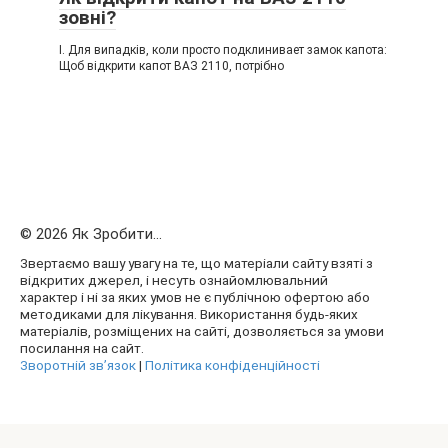
зовні?
I. Для випадків, коли просто подклинивает замок капота:
Щоб відкрити капот ВАЗ 2110, потрібно
© 2026 Як Зробити...
Звертаємо вашу увагу на те, що матеріали сайту взяті з
відкритих джерел, і несуть ознайомлювальний
характер і ні за яких умов не є публічною офертою або
методиками для лікування. Використання будь-яких
матеріалів, розміщених на сайті, дозволяється за умови
посилання на сайт.
Зворотній зв’язок
|
Політика конфіденційності