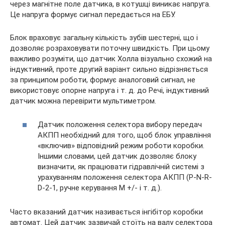
через магнітне поле датчика, в котушці виникає напруга.
Це напруга формує сигнал передається на ЕБУ.
Блок враховує загальну кількість зубів шестерні, що і
дозволяє розраховувати поточну швидкість. При цьому
важливо розуміти, що датчик Холла візуально схожий на
індуктивний, проте другий варіант сильно відрізняється
за принципом роботи, формує аналоговий сигнал, не
використовує опорне напруга і т. д. до Речі, індуктивний
датчик можна перевірити мультиметром.
Датчик положення селектора вибору передач
АКПП необхідний для того, щоб блок управління
«включив» відповідний режим роботи коробки.
Іншими словами, цей датчик дозволяє блоку
визначити, як працювати гідравлічній системі з
урахуванням положення селектора АКПП (P-N-R-
D-2-1, ручне керування M +/- і т. д.).
Часто вказаний датчик називається інгібітор коробки
автомат. Цей датчик зазвичай стоїть на валу селектора