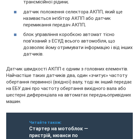
трансмісійної рідини;
датчик положення селектора АКПП, який ще
називається інгібітор АКПП або датчик
перемикання передач АКПП;
блок управління коробкою автомат тісно
пов’язаний з ЕСУД всього автомобіля, що
дозволяє йому отримувати інформацію і від інших
датчиків.
Датчик швидкості АКПП є одним з головних елементів.
Найчастіше таких датчиків два, один «зчитує» частоту
обертання первинної (вхідної) валу, тоді як інший передає
на ЕБУ дані про частоту обертання вихідного вала або
шестерні диференціала на автоматах передньопривідних
машин.
Читайте також:
Стартер на мотоблок —
пристрій, нюанси по