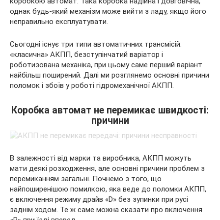
коробкою автомат. Така коробка надійна і довговічна,
однак будь-який механізм може вийти з ладу, якщо його
неправильно експлуатувати.
Сьогодні існує три типи автоматичних трансмісій:
«класична» АКПП,
безступінчатий варіатор і
роботизована механіка, при цьому саме перший варіант
найбільш поширений. Далі ми розглянемо основні причини
поломок і збоїв у роботі гідромеханічної АКПП.
Коробка автомат не перемикає швидкості:
причини
В залежності від марки та виробника, АКПП можуть
мати деякі розходження, але основні причини проблем з
перемиканням загальні. Почнемо з того, що
найпоширенішою помилкою, яка веде до поломки АКПП,
є включення режиму драйв «D» без зупинки при русі
заднім ходом. Те ж саме можна сказати про включення