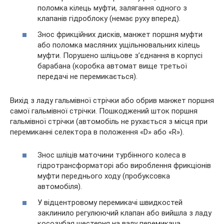
поломка кілець муфти, залягання одного з
клапанів гідроблоку (немає руху вперед).
Знос фрикційних дисків, манжет поршня муфти
або поломка масляних ущільнювальних кілець
муфти. Порушено шліцьове з’єднання в корпусі
барабана (коробка автомат вище третьої
передачі не перемикається).
Вихід з ладу гальмівної стрічки або обрив манжет поршня
самої гальмівної стрічки. Пошкоджений шток поршня
гальмівної стрічки (автомобіль не рухається з місця при
перемиканні селектора в положення «D» або «R»).
Знос шліців маточини турбінного колеса в
гідротрансформаторі або вироблення фрикціонів
муфти переднього ходу (пробуксовка
автомобіля).
У відцентровому перемикачі швидкостей
заклинило регулюючий клапан або вийшла з ладу
косозубая шестерня на валу перемикача