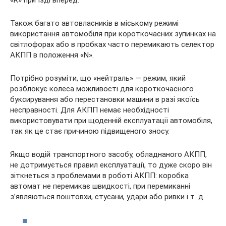
«R» при їзді вперед.
Також багато автовласників в міському режимі
використання автомобіля при короткочасних зупинках на
світлофорах або в пробках часто перемикають селектор
АКПП в положення «N».
Потрібно розуміти, що «нейтраль» — режим, який
розблокує колеса можливості для короткочасного
буксирування або перестановки машини в разі якоїсь
несправності. Для АКПП немає необхідності
використовувати при щоденній експлуатації автомобіля,
так як це стає причиною підвищеного зносу.
Якщо водій транспортного засобу, обладнаного АКПП,
не дотримується правил експлуатації, то дуже скоро він
зіткнеться з проблемами в роботі АКПП: коробка
автомат не перемикає швидкості, при перемиканні
з’являються поштовхи, стусани, удари або ривки і т. д.