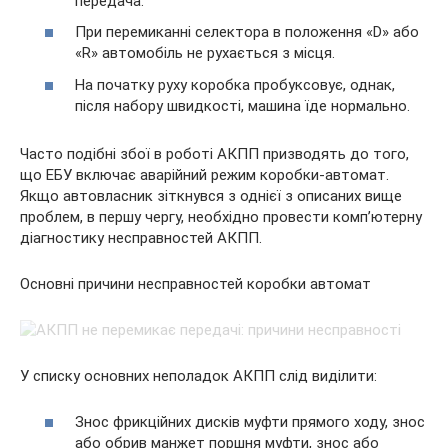
передача.
При перемиканні селектора в положення «D» або
«R» автомобіль не рухається з місця.
На початку руху коробка пробуксовує, однак,
після набору швидкості, машина їде нормально.
Часто подібні збої в роботі АКПП призводять до того,
що ЕБУ включає аварійний режим коробки-автомат.
Якщо автовласник зіткнувся з однієї з описаних вище
проблем, в першу чергу, необхідно провести комп’ютерну
діагностику несправностей АКПП.
Основні причини несправностей коробки автомат
У списку основних неполадок АКПП слід виділити:
Знос фрикційних дисків муфти прямого ходу, знос
або обрив манжет поршня муфти, знос або