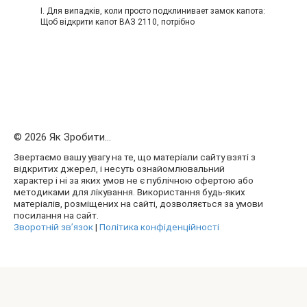
I. Для випадків, коли просто подклинивает замок капота:
Щоб відкрити капот ВАЗ 2110, потрібно
© 2026 Як Зробити...
Звертаємо вашу увагу на те, що матеріали сайту взяті з
відкритих джерел, і несуть ознайомлювальний
характер і ні за яких умов не є публічною офертою або
методиками для лікування. Використання будь-яких
матеріалів, розміщених на сайті, дозволяється за умови
посилання на сайт.
Зворотній зв’язок
|
Політика конфіденційності